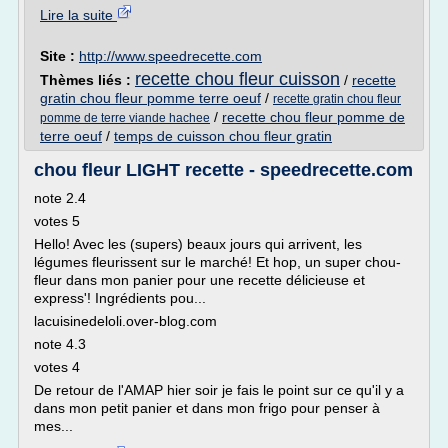
Lire la suite
Site :
http://www.speedrecette.com
recette chou fleur cuisson
Thèmes liés :
/
recette
gratin chou fleur pomme terre oeuf
/
recette gratin chou fleur
/
recette chou fleur pomme de
pomme de terre viande hachee
terre oeuf
/
temps de cuisson chou fleur gratin
chou fleur LIGHT recette - speedrecette.com
note 2.4
votes 5
Hello! Avec les (supers) beaux jours qui arrivent, les
légumes fleurissent sur le marché! Et hop, un super chou-
fleur dans mon panier pour une recette délicieuse et
express'! Ingrédients pou...
lacuisinedeloli.over-blog.com
note 4.3
votes 4
De retour de l'AMAP hier soir je fais le point sur ce qu'il y a
dans mon petit panier et dans mon frigo pour penser à
mes...