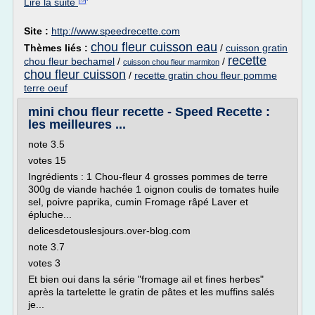
Lire la suite
Site :
http://www.speedrecette.com
chou fleur cuisson eau
Thèmes liés :
/
cuisson gratin
recette
chou fleur bechamel
/
/
cuisson chou fleur marmiton
chou fleur cuisson
/
recette gratin chou fleur pomme
terre oeuf
mini chou fleur recette - Speed Recette :
les meilleures ...
note 3.5
votes 15
Ingrédients : 1 Chou-fleur 4 grosses pommes de terre
300g de viande hachée 1 oignon coulis de tomates huile
sel, poivre paprika, cumin Fromage râpé Laver et
épluche...
delicesdetouslesjours.over-blog.com
note 3.7
votes 3
Et bien oui dans la série "fromage ail et fines herbes"
après la tartelette le gratin de pâtes et les muffins salés
je...