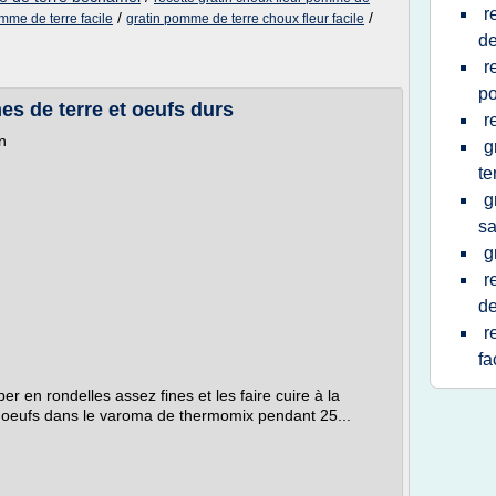
r
/
/
omme de terre facile
gratin pomme de terre choux fleur facile
de
r
p
s de terre et oeufs durs
r
n
g
te
g
s
g
r
de
r
fa
r en rondelles assez fines et les faire cuire à la
les oeufs dans le varoma de thermomix pendant 25...