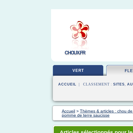
CHOUX.FR
VERT
FL
ACCUEIL
| CLASSEMENT :
SITES
,
AU
Accueil
>
Thèmes & articles : chou de 
pomme de terre saucisse
Articles sélectionnés pour l