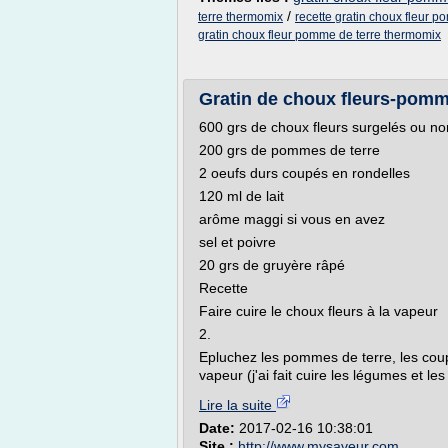
/
terre thermomix
recette gratin choux fleur p
gratin choux fleur pomme de terre thermomix
Gratin de choux fleurs-pomme
600 grs de choux fleurs surgelés ou no
200 grs de pommes de terre
2 oeufs durs coupés en rondelles
120 ml de lait
arôme maggi si vous en avez
sel et poivre
20 grs de gruyère râpé
Recette
Faire cuire le choux fleurs à la vapeur
2.
Epluchez les pommes de terre, les coupe
vapeur (j'ai fait cuire les légumes et 
Lire la suite
Date:
2017-02-16 10:38:01
Site :
http://www.mysaveur.com