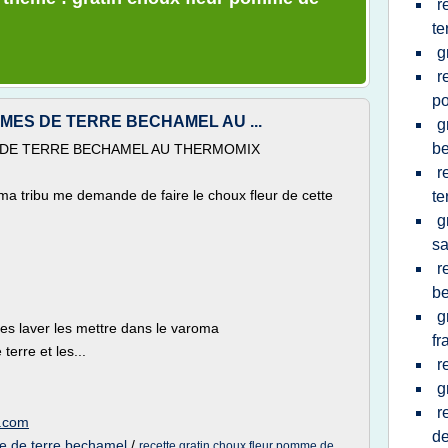
r
te
g
r
p
MES DE TERRE BECHAMEL AU ...
g
b
 DE TERRE BECHAMEL AU THERMOMIX
r
 ma tribu me demande de faire le choux fleur de cette
te
g
sa
r
b
g
les laver les mettre dans le varoma
fr
erre et les...
r
g
r
g.com
de
e de terre bechamel
/
recette gratin choux fleur pomme de