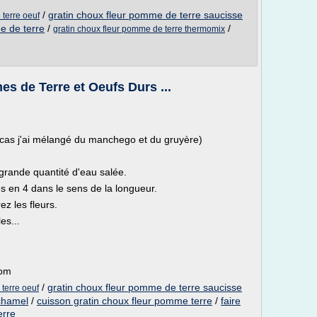
/
gratin choux fleur pomme de terre saucisse
 terre oeuf
e de terre
/
/
gratin choux fleur pomme de terre thermomix
s de Terre et Oeufs Durs ...
cas j'ai mélangé du manchego et du gruyère)
 grande quantité d'eau salée.
s en 4 dans le sens de la longueur.
ez les fleurs.
es...
com
/
gratin choux fleur pomme de terre saucisse
terre oeuf
chamel
/
cuisson gratin choux fleur pomme terre
/
faire
erre