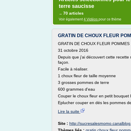
terre saucisse
70 articles
→
Voir également
4 Vidéos
pour ce thème
GRATIN DE CHOUX FLEUR POM
GRATIN DE CHOUX FLEUR POMMES
31 octobre 2016
Depuis que j'ai découvert cette recette
façon.
Facile à réaliser.
1 choux fleur de taille moyenne
3 grosses pommes de terre
600 grammes d'eau
Couper le choux fleur en petit bouquet 
Eplucher couper en dés les pommes de t
Lire la suite
Site :
http://sucresalesmomo.canalblo
Thèmes liés :
gratin choux fleur pomm