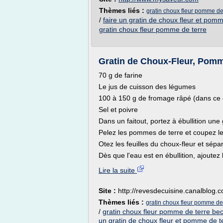
Thèmes liés :
gratin choux fleur pomme de
/
faire un gratin de choux fleur et pomm
gratin choux fleur pomme de terre
Gratin de Choux-Fleur, Pomme
70 g de farine
Le jus de cuisson des légumes
100 à 150 g de fromage râpé (dans ce 
Sel et poivre
Dans un faitout, portez à ébullition une
Pelez les pommes de terre et coupez le
Otez les feuilles du choux-fleur et sépar
Dès que l'eau est en ébullition, ajoutez l
Lire la suite
Site :
http://revesdecuisine.canalblog.
Thèmes liés :
gratin choux fleur pomme de 
/
gratin choux fleur pomme de terre be
un gratin de choux fleur et pomme de t