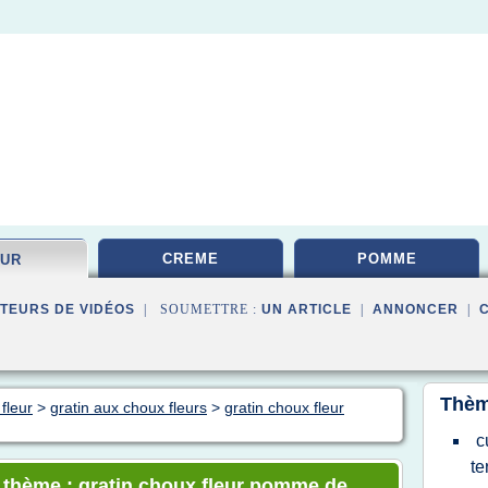
CREME
POMME
EUR
TEURS DE VIDÉOS
| SOUMETTRE :
UN ARTICLE
|
ANNONCER
|
Thèm
fleur
>
gratin aux choux fleurs
>
gratin choux fleur
c
te
e thème : gratin choux fleur pomme de