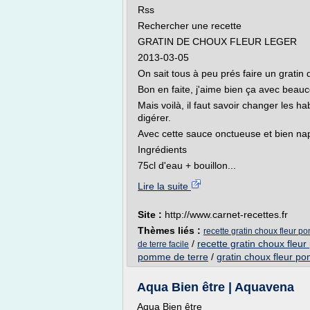
Rss
Rechercher une recette
GRATIN DE CHOUX FLEUR LEGER
2013-03-05
On sait tous à peu prés faire un gratin d
Bon en faite, j'aime bien ça avec beau
Mais voilà, il faut savoir changer les ha
digérer.
Avec cette sauce onctueuse et bien nap
Ingrédients
75cl d'eau + bouillon...
Lire la suite
Site :
http://www.carnet-recettes.fr
Thèmes liés :
recette gratin choux fleur p
/
recette gratin choux fleu
de terre facile
pomme de terre
/
gratin choux fleur p
Aqua Bien être | Aquavena
Aqua Bien être