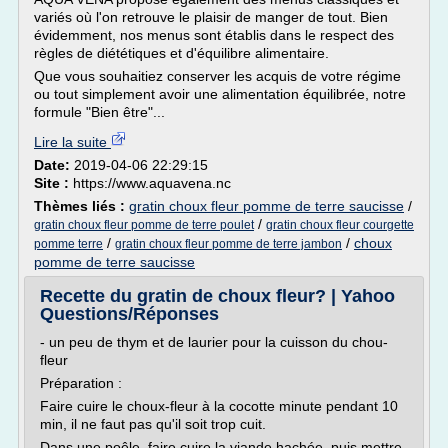
variés où l'on retrouve le plaisir de manger de tout. Bien
évidemment, nos menus sont établis dans le respect des
règles de diététiques et d'équilibre alimentaire.
Que vous souhaitiez conserver les acquis de votre régime
ou tout simplement avoir une alimentation équilibrée, notre
formule "Bien être"...
Lire la suite
Date:
2019-04-06 22:29:15
Site :
https://www.aquavena.nc
Thèmes liés :
gratin choux fleur pomme de terre saucisse
/
/
gratin choux fleur pomme de terre poulet
gratin choux fleur courgette
/
/
choux
pomme terre
gratin choux fleur pomme de terre jambon
pomme de terre saucisse
Recette du gratin de choux fleur? | Yahoo
Questions/Réponses
- un peu de thym et de laurier pour la cuisson du chou-
fleur
Préparation :
Faire cuire le choux-fleur à la cocotte minute pendant 10
min, il ne faut pas qu'il soit trop cuit.
Dans une poêle, faire cuire la viande hachée, puis mettre