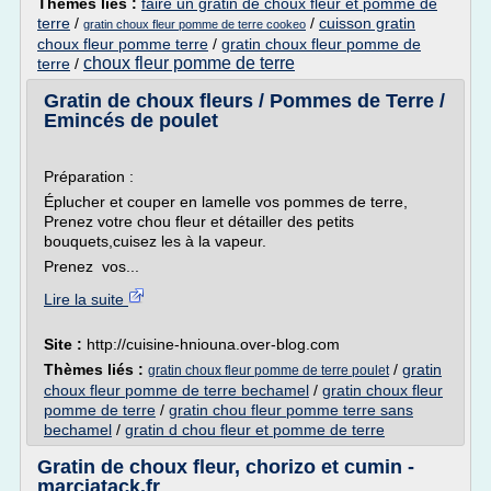
Thèmes liés :
faire un gratin de choux fleur et pomme de
terre
/
/
cuisson gratin
gratin choux fleur pomme de terre cookeo
choux fleur pomme terre
/
gratin choux fleur pomme de
choux fleur pomme de terre
terre
/
Gratin de choux fleurs / Pommes de Terre /
Emincés de poulet
Préparation :
Éplucher et couper en lamelle vos pommes de terre,
Prenez votre chou fleur et détailler des petits
bouquets,cuisez les à la vapeur.
Prenez vos...
Lire la suite
Site :
http://cuisine-hniouna.over-blog.com
Thèmes liés :
/
gratin
gratin choux fleur pomme de terre poulet
choux fleur pomme de terre bechamel
/
gratin choux fleur
pomme de terre
/
gratin chou fleur pomme terre sans
bechamel
/
gratin d chou fleur et pomme de terre
Gratin de choux fleur, chorizo et cumin -
marciatack.fr