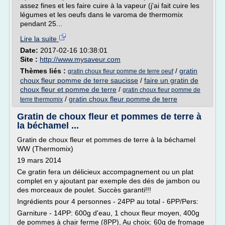
assez fines et les faire cuire à la vapeur (j'ai fait cuire les
légumes et les oeufs dans le varoma de thermomix
pendant 25...
Lire la suite
Date:
2017-02-16 10:38:01
Site :
http://www.mysaveur.com
Thèmes liés :
/
gratin
gratin choux fleur pomme de terre oeuf
choux fleur pomme de terre saucisse
/
faire un gratin de
choux fleur et pomme de terre
/
gratin choux fleur pomme de
/
gratin choux fleur pomme de terre
terre thermomix
Gratin de choux fleur et pommes de terre à
la béchamel ...
Gratin de choux fleur et pommes de terre à la béchamel
WW (Thermomix)
19 mars 2014
Ce gratin fera un délicieux accompagnement ou un plat
complet en y ajoutant par exemple des dés de jambon ou
des morceaux de poulet. Succès garanti!!!
Ingrédients pour 4 personnes - 24PP au total - 6PP/Pers:
Garniture - 14PP: 600g d'eau, 1 choux fleur moyen, 400g
de pommes à chair ferme (8PP), Au choix: 60g de fromage