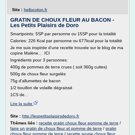
Site :
hellocoton.fr
GRATIN DE CHOUX FLEUR AU BACON -
Les Petits Plaisirs de Doro
Smartpoints: 5SP par personne ou 15SP pour la totalité
Calories: 226 Kcal par personne ou 677kcal pour la totalité
Je me suis inspirée d'une recette trouvée sur le blog de ma
copine Malène... ICI
Ingrédients pour 3 personnes:
400g de pommes de terre crues ( soit 360g cuites)
500g de choux fleur surgelés
75g d'allumettes de bacon
1/2 bouillon de volaille dégraissé
1CS de...
Lire la suite
Site :
http://lespetitsplaisirsdedoro.fr
Thèmes liés :
recette gratin choux fleur pomme de terre
/
faire un gratin de choux fleur et pomme de terre
/
gratin
choux fleur pomme de terre
/
recette soupe choux fleur