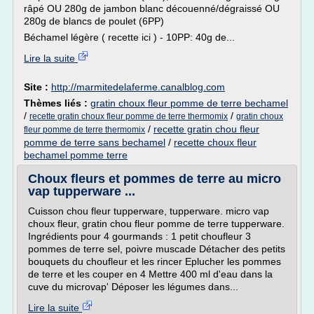
râpé OU 280g de jambon blanc découenné/dégraissé OU
280g de blancs de poulet (6PP)
Béchamel légère ( recette ici ) - 10PP: 40g de...
Lire la suite
Site :
http://marmitedelaferme.canalblog.com
Thèmes liés :
gratin choux fleur pomme de terre bechamel
/
/
recette gratin choux fleur pomme de terre thermomix
gratin choux
/
recette gratin chou fleur
fleur pomme de terre thermomix
pomme de terre sans bechamel
/
recette choux fleur
bechamel pomme terre
Choux fleurs et pommes de terre au micro
vap tupperware ...
Cuisson chou fleur tupperware, tupperware. micro vap
choux fleur, gratin chou fleur pomme de terre tupperware.
Ingrédients pour 4 gourmands : 1 petit choufleur 3
pommes de terre sel, poivre muscade Détacher des petits
bouquets du choufleur et les rincer Eplucher les pommes
de terre et les couper en 4 Mettre 400 ml d'eau dans la
cuve du microvap' Déposer les légumes dans...
Lire la suite