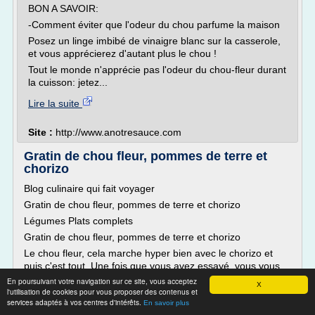
BON A SAVOIR:
-Comment éviter que l'odeur du chou parfume la maison
Posez un linge imbibé de vinaigre blanc sur la casserole,
et vous apprécierez d'autant plus le chou !
Tout le monde n'apprécie pas l'odeur du chou-fleur durant
la cuisson: jetez...
Lire la suite
Site :
http://www.anotresauce.com
Gratin de chou fleur, pommes de terre et
chorizo
Blog culinaire qui fait voyager
Gratin de chou fleur, pommes de terre et chorizo
Légumes Plats complets
Gratin de chou fleur, pommes de terre et chorizo
Le chou fleur, cela marche hyper bien avec le chorizo et
puis c'est tout. Une fois que vous avez essayé, vous vous
dites, bon sang mais c'est bien sur ! C'est comme une
En poursuivant votre navigation sur ce site, vous acceptez
X
évidence. Vous trouverez sur mon blog plusieurs
l'utilisation de cookies pour vous proposer des contenus et
services adaptés à vos centres d'intérêts.
déclinaisons de ce...
En savoir plus