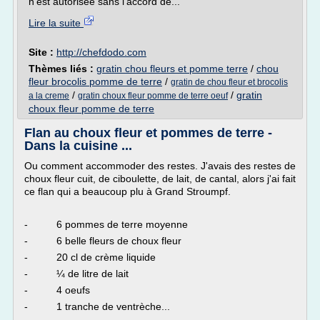
n'est autorisée sans l'accord de...
Lire la suite
Site :
http://chefdodo.com
Thèmes liés :
gratin chou fleurs et pomme terre
/
chou
fleur brocolis pomme de terre
/
gratin de chou fleur et brocolis
/
/
gratin
a la creme
gratin choux fleur pomme de terre oeuf
choux fleur pomme de terre
Flan au choux fleur et pommes de terre -
Dans la cuisine ...
Ou comment accommoder des restes. J'avais des restes de
choux fleur cuit, de ciboulette, de lait, de cantal, alors j'ai fait
ce flan qui a beaucoup plu à Grand Stroumpf.
- 6 pommes de terre moyenne
- 6 belle fleurs de choux fleur
- 20 cl de crème liquide
- ¼ de litre de lait
- 4 oeufs
- 1 tranche de ventrèche...