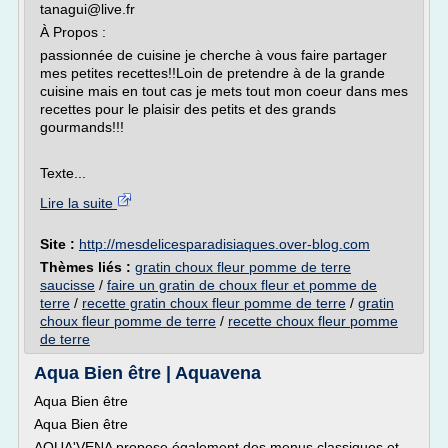
tanagui@live.fr
À Propos :
passionnée de cuisine je cherche à vous faire partager
mes petites recettes!!Loin de pretendre à de la grande
cuisine mais en tout cas je mets tout mon coeur dans mes
recettes pour le plaisir des petits et des grands
gourmands!!!
Texte...
Lire la suite
Site :
http://mesdelicesparadisiaques.over-blog.com
Thèmes liés :
gratin choux fleur pomme de terre
saucisse
/
faire un gratin de choux fleur et pomme de
terre
/
recette gratin choux fleur pomme de terre
/
gratin
choux fleur pomme de terre
/
recette choux fleur pomme
de terre
Aqua Bien être | Aquavena
Aqua Bien être
Aqua Bien être
AQUA'VENA propose également des menus classiques et