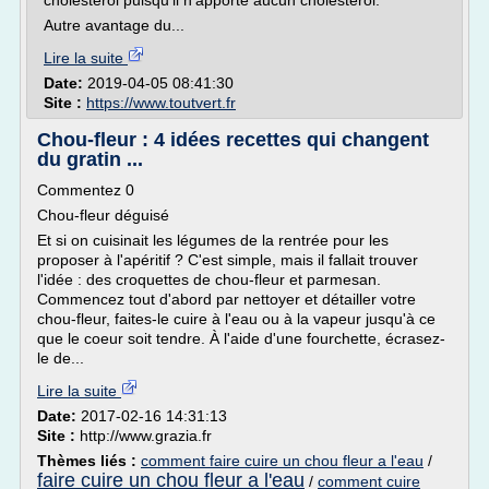
cholestérol puisqu'il n'apporte aucun cholestérol.
Autre avantage du...
Lire la suite
Date:
2019-04-05 08:41:30
Site :
https://www.toutvert.fr
Chou-fleur : 4 idées recettes qui changent
du gratin ...
Commentez 0
Chou-fleur déguisé
Et si on cuisinait les légumes de la rentrée pour les
proposer à l'apéritif ? C'est simple, mais il fallait trouver
l'idée : des croquettes de chou-fleur et parmesan.
Commencez tout d'abord par nettoyer et détailler votre
chou-fleur, faites-le cuire à l'eau ou à la vapeur jusqu'à ce
que le coeur soit tendre. À l'aide d'une fourchette, écrasez-
le de...
Lire la suite
Date:
2017-02-16 14:31:13
Site :
http://www.grazia.fr
Thèmes liés :
comment faire cuire un chou fleur a l'eau
/
faire cuire un chou fleur a l'eau
/
comment cuire