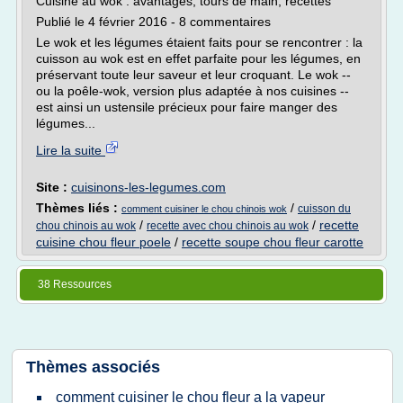
Cuisine au wok : avantages, tours de main, recettes
Publié le 4 février 2016 - 8 commentaires
Le wok et les légumes étaient faits pour se rencontrer : la
cuisson au wok est en effet parfaite pour les légumes, en
préservant toute leur saveur et leur croquant. Le wok --
ou la poêle-wok, version plus adaptée à nos cuisines --
est ainsi un ustensile précieux pour faire manger des
légumes...
Lire la suite
Site :
cuisinons-les-legumes.com
Thèmes liés :
/
cuisson du
comment cuisiner le chou chinois wok
/
/
recette
chou chinois au wok
recette avec chou chinois au wok
cuisine chou fleur poele
/
recette soupe chou fleur carotte
38 Ressources
Thèmes associés
comment cuisiner le chou fleur a la vapeur