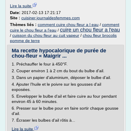
Lire la suite
Date:
2017-02-13 17:21:17
Site :
cuisiner.journaldesfemmes.com
Thèmes liés :
comment cuire chou fleur a l eau
/
comment
cuire un chou fleur a l'eau
cuire le chou fleur a l'eau
/
/
cuisson du chou fleur au cuit vapeur
/
chou fleur brocolis
pomme de terre
Ma recette hypocalorique de purée de
chou-fleur « Maigrir ...
1. Préchauffer le four à 450°F.
2. Couper environ 1 à 2 cm du bout du bulbe d'ail.
3. Dans un papier d'aluminium, déposer le bulbe d'ail.
4. Ajouter l'huile et le poivre sur les gousses d'ail
exposées.
5. Envelopper le bulbe d'ail et faire cuire au four pendant
environ 45 à 60 minutes.
6. Presser sur le bulbe pour en faire sortir chaque gousse
d'ail.
7. Écraser les bulbes d'ail rôtis à...
Lire la suite