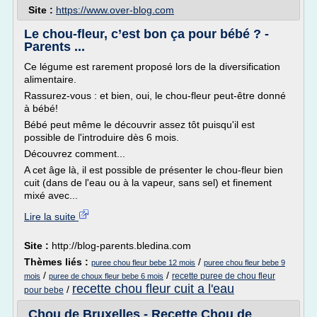
Site :
https://www.over-blog.com
Le chou-fleur, c’est bon ça pour bébé ? -
Parents ...
Ce légume est rarement proposé lors de la diversification
alimentaire.
Rassurez-vous : et bien, oui, le chou-fleur peut-être donné
à bébé!
Bébé peut même le découvrir assez tôt puisqu'il est
possible de l'introduire dès 6 mois.
Découvrez comment...
A cet âge là, il est possible de présenter le chou-fleur bien
cuit (dans de l'eau ou à la vapeur, sans sel) et finement
mixé avec...
Lire la suite
Site :
http://blog-parents.bledina.com
Thèmes liés :
/
puree chou fleur bebe 12 mois
puree chou fleur bebe 9
/
/
recette puree de chou fleur
mois
puree de choux fleur bebe 6 mois
recette chou fleur cuit a l'eau
/
pour bebe
Chou de Bruxelles - Recette Chou de