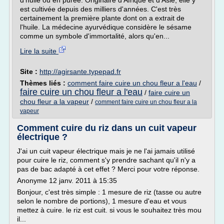
d'huile ou en purée. Originaire d'Afrique et d'Asie, elle y
est cultivée depuis des milliers d'années. C'est très
certainement la première plante dont on a extrait de
l'huile. La médecine ayurvédique considère le sésame
comme un symbole d'immortalité, alors qu'en...
Lire la suite
Site :
http://agirsante.typepad.fr
Thèmes liés :
comment faire cuire un chou fleur a l'eau
/
faire cuire un chou fleur a l'eau
/
faire cuire un
chou fleur a la vapeur
/
comment faire cuire un chou fleur a la
vapeur
Comment cuire du riz dans un cuit vapeur
électrique ?
J'ai un cuit vapeur électrique mais je ne l'ai jamais utilisé
pour cuire le riz, comment s'y prendre sachant qu'il n'y a
pas de bac adapté à cet effet ? Merci pour votre réponse.
Anonyme 12 janv. 2011 à 15:35
Bonjour, c'est très simple : 1 mesure de riz (tasse ou autre
selon le nombre de portions), 1 mesure d'eau et vous
mettez à cuire. le riz est cuit. si vous le souhaitez très mou
il...