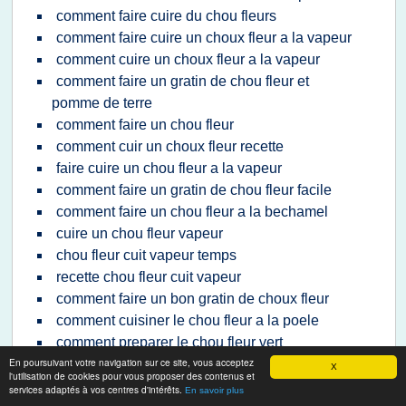
comment faire cuire du chou fleurs
comment faire cuire un choux fleur a la vapeur
comment cuire un choux fleur a la vapeur
comment faire un gratin de chou fleur et
pomme de terre
comment faire un chou fleur
comment cuir un choux fleur recette
faire cuire un chou fleur a la vapeur
comment faire un gratin de chou fleur facile
comment faire un chou fleur a la bechamel
cuire un chou fleur vapeur
chou fleur cuit vapeur temps
recette chou fleur cuit vapeur
comment faire un bon gratin de choux fleur
comment cuisiner le chou fleur a la poele
comment preparer le chou fleur vert
En poursuivant votre navigation sur ce site, vous acceptez
comment faire cuire un choux fleur frais
X
l'utilisation de cookies pour vous proposer des contenus et
comment preparer un choux fleur frais
services adaptés à vos centres d'intérêts.
En savoir plus