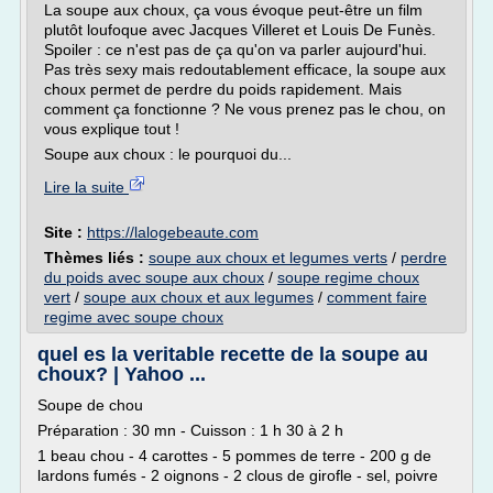
La soupe aux choux, ça vous évoque peut-être un film
plutôt loufoque avec Jacques Villeret et Louis De Funès.
Spoiler : ce n'est pas de ça qu'on va parler aujourd'hui.
Pas très sexy mais redoutablement efficace, la soupe aux
choux permet de perdre du poids rapidement. Mais
comment ça fonctionne ? Ne vous prenez pas le chou, on
vous explique tout !
Soupe aux choux : le pourquoi du...
Lire la suite
Site :
https://lalogebeaute.com
Thèmes liés :
soupe aux choux et legumes verts
/
perdre
du poids avec soupe aux choux
/
soupe regime choux
vert
/
soupe aux choux et aux legumes
/
comment faire
regime avec soupe choux
quel es la veritable recette de la soupe au
choux? | Yahoo ...
Soupe de chou
Préparation : 30 mn - Cuisson : 1 h 30 à 2 h
1 beau chou - 4 carottes - 5 pommes de terre - 200 g de
lardons fumés - 2 oignons - 2 clous de girofle - sel, poivre