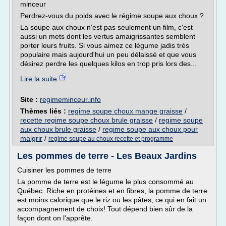
minceur
Perdrez-vous du poids avec le régime soupe aux choux ?
La soupe aux choux n'est pas seulement un film, c'est
aussi un mets dont les vertus amaigrissantes semblent
porter leurs fruits. Si vous aimez ce légume jadis très
populaire mais aujourd'hui un peu délaissé et que vous
désirez perdre les quelques kilos en trop pris lors des...
Lire la suite
Site :
regimeminceur.info
Thèmes liés :
regime soupe choux mange graisse
/
recette regime soupe choux brule graisse
/
regime soupe
aux choux brule graisse
/
regime soupe aux choux pour
maigrir
/
regime soupe au choux recette et programme
Les pommes de terre - Les Beaux Jardins
Cuisiner les pommes de terre
La pomme de terre est le légume le plus consommé au
Québec. Riche en protéines et en fibres, la pomme de terre
est moins calorique que le riz ou les pâtes, ce qui en fait un
accompagnement de choix! Tout dépend bien sûr de la
façon dont on l'apprête.