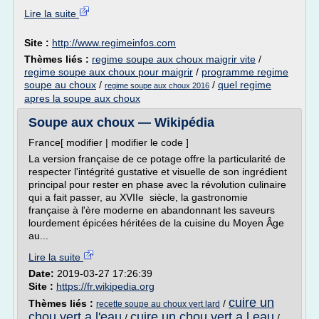
Lire la suite
Site :
http://www.regimeinfos.com
Thèmes liés :
regime soupe aux choux maigrir vite
/
regime soupe aux choux pour maigrir
/
programme regime
soupe au choux
/
/
quel regime
regime soupe aux choux 2016
apres la soupe aux choux
Soupe aux choux — Wikipédia
France[ modifier | modifier le code ]
La version française de ce potage offre la particularité de
respecter l'intégrité gustative et visuelle de son ingrédient
principal pour rester en phase avec la révolution culinaire
qui a fait passer, au XVIIe siècle, la gastronomie
française à l'ère moderne en abandonnant les saveurs
lourdement épicées héritées de la cuisine du Moyen Âge
au...
Lire la suite
Date:
2019-03-27 17:26:39
Site :
https://fr.wikipedia.org
cuire un
Thèmes liés :
/
recette soupe au choux vert lard
chou vert a l'eau
cuire un chou vert a l eau
/
/