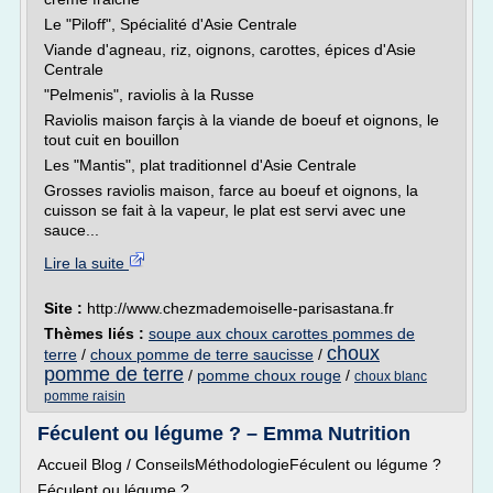
Le "Piloff", Spécialité d'Asie Centrale
Viande d'agneau, riz, oignons, carottes, épices d'Asie
Centrale
"Pelmenis", raviolis à la Russe
Raviolis maison farçis à la viande de boeuf et oignons, le
tout cuit en bouillon
Les "Mantis", plat traditionnel d'Asie Centrale
Grosses raviolis maison, farce au boeuf et oignons, la
cuisson se fait à la vapeur, le plat est servi avec une
sauce...
Lire la suite
Site :
http://www.chezmademoiselle-parisastana.fr
Thèmes liés :
soupe aux choux carottes pommes de
choux
terre
/
choux pomme de terre saucisse
/
pomme de terre
/
pomme choux rouge
/
choux blanc
pomme raisin
Féculent ou légume ? – Emma Nutrition
Accueil Blog / ConseilsMéthodologieFéculent ou légume ?
Féculent ou légume ?