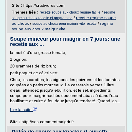
Site :
https://crudivores.com
Thèmes liés :
/
recette soupe aux choux regime facile
regime
/
recette regime soupe
soupe au choux recette et programme
au choux
/
/
regime
soupe au choux pour maigrir vite recette
soupe aux choux maigrir vite
Soupe minceur pour maigrir en 7 jours: une
recette aux ...
la moitié d'une grosse tomate;
1 oignon;
20 grammes de riz brun;
petit paquet de céleri vert.
Chou, les carottes, les oignons, les poivrons et les tomates
coupées en petits morceaux. La casserole versez 1 litre
d'eau, attendez jusqu'à ébullition, et le sel. ingrédients
soupe pour maigrir hachés doucement abaissé dans l'eau
bouillante et cuire à feu doux jusqu'à tendreté. Quand les...
Lire la suite
Site :
http://sos-commentmaigrir.fr
Potée de choux aux knackis (LaurieP) -