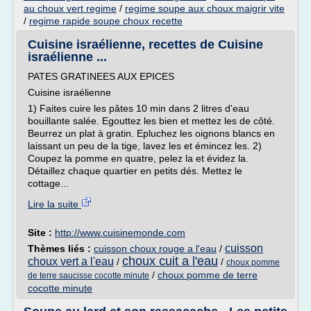
au choux vert regime
/
regime soupe aux choux maigrir vite
/
regime rapide soupe choux recette
Cuisine israélienne, recettes de Cuisine
israélienne ...
PATES GRATINEES AUX EPICES
Cuisine israélienne
1) Faites cuire les pâtes 10 min dans 2 litres d'eau
bouillante salée. Egouttez les bien et mettez les de côté.
Beurrez un plat à gratin. Epluchez les oignons blancs en
laissant un peu de la tige, lavez les et émincez les. 2)
Coupez la pomme en quatre, pelez la et évidez la.
Détaillez chaque quartier en petits dés. Mettez le
cottage...
Lire la suite
Site :
http://www.cuisinemonde.com
cuisson
Thèmes liés :
cuisson choux rouge a l'eau
/
choux cuit a l'eau
choux vert a l'eau
/
/
choux pomme
/
choux pomme de terre
de terre saucisse cocotte minute
cocotte minute