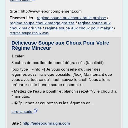
Site :
http://www.leboncomplement.com
Thèmes liés :
regime soupe aux choux brule graisse
/
regime soupe choux mange graisse
/
regime soupe aux
choux maigrir vite
/
regime soupe aux choux pour maigrir
/
regime soupe choux avis
Délicieuse Soupe aux Choux Pour Votre
Régime Minceur
1 céleri
3 cubes de bouillon de boeuf dégraissés (facultatif)
[box type= »info »] Je vous conseille d'utiliser des
légumes aussi frais que possible. [/box] Maintenant que
vous avez tout ce qu'il faut, suivez le chef! Nous allons
préparer cette bonne soupe ensemble :
- Mettez de l'eau à bouillir et blanchissez�??y le chou 3 à
4 minutes.
- �?pluchez et coupez tous les légumes en...
Lire la suite
Site :
http://aidepourmaigrir.com