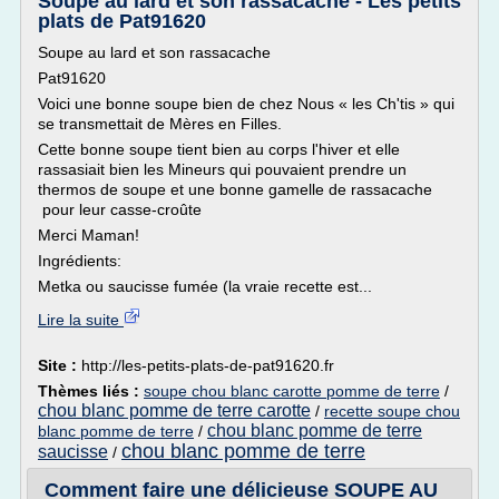
Soupe au lard et son rassacache - Les petits
plats de Pat91620
Soupe au lard et son rassacache
Pat91620
Voici une bonne soupe bien de chez Nous « les Ch'tis » qui
se transmettait de Mères en Filles.
Cette bonne soupe tient bien au corps l'hiver et elle
rassasiait bien les Mineurs qui pouvaient prendre un
thermos de soupe et une bonne gamelle de rassacache
pour leur casse-croûte
Merci Maman!
Ingrédients:
Metka ou saucisse fumée (la vraie recette est...
Lire la suite
Site :
http://les-petits-plats-de-pat91620.fr
Thèmes liés :
soupe chou blanc carotte pomme de terre
/
chou blanc pomme de terre carotte
/
recette soupe chou
chou blanc pomme de terre
blanc pomme de terre
/
chou blanc pomme de terre
saucisse
/
Comment faire une délicieuse SOUPE AU