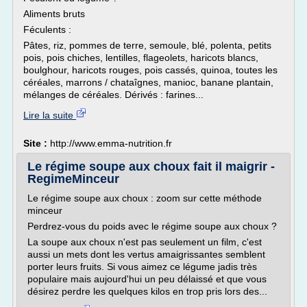
Aliments bruts
Féculents :
Pâtes, riz, pommes de terre, semoule, blé, polenta, petits
pois, pois chiches, lentilles, flageolets, haricots blancs,
boulghour, haricots rouges, pois cassés, quinoa, toutes les
céréales, marrons / chataîgnes, manioc, banane plantain,
mélanges de céréales. Dérivés : farines...
Lire la suite
Site :
http://www.emma-nutrition.fr
Le régime soupe aux choux fait il maigrir -
RegimeMinceur
Le régime soupe aux choux : zoom sur cette méthode
minceur
Perdrez-vous du poids avec le régime soupe aux choux ?
La soupe aux choux n'est pas seulement un film, c'est
aussi un mets dont les vertus amaigrissantes semblent
porter leurs fruits. Si vous aimez ce légume jadis très
populaire mais aujourd'hui un peu délaissé et que vous
désirez perdre les quelques kilos en trop pris lors des...