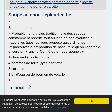
soupe aux choux carottes pommes de terre
/
recette
choux pomme de terre carotte
Soupe au chou - epicurien.be
z
Soupe au chou
« Probablement la plus traditionnelle des soupes ,
constamment réécrite tout au long de son évolution à
travers les âges. Je vous propose aujourd'hui de
(re)découvrir la préparation de base, telle qu'on l'apprécie
encore en Franche-Comté ou en Bourgogne . »
1 chou vert (pas trop gros)
4 pommes de terre (type charlotte)
3 carottes
1,5 l d'eau ou de bouillon de volaille
1...
Lire la suite
Site :
epicurien.be
En poursuivant votre navigation sur ce site, vous acceptez
X
cuire un
l'utilisation de cookies pour vous proposer des contenus et
Thèmes liés :
recette soupe chou vert regime
/
services adaptés à vos centres d'intérêts.
chou vert a l'eau
cuire un chou vert a l eau
En savoir plus
/
/