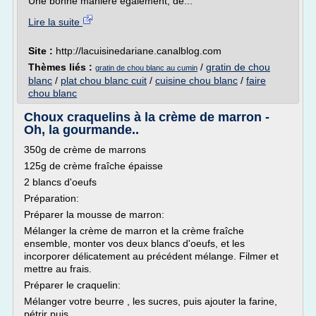
Une bonne manière également, de...
Lire la suite
Site :
http://lacuisinedariane.canalblog.com
Thèmes liés :
/
gratin de chou
gratin de chou blanc au cumin
blanc
/
plat chou blanc cuit
/
cuisine chou blanc
/
faire
chou blanc
Choux craquelins à la crème de marron -
Oh, la gourmande..
350g de crème de marrons
125g de crème fraîche épaisse
2 blancs d'oeufs
Préparation:
Préparer la mousse de marron:
Mélanger la crème de marron et la crème fraîche
ensemble, monter vos deux blancs d'oeufs, et les
incorporer délicatement au précédent mélange. Filmer et
mettre au frais.
Préparer le craquelin:
Mélanger votre beurre , les sucres, puis ajouter la farine,
pétrir puis...