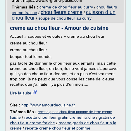
Site :
https://www.le-grand-pastis.com
Thèmes liés :
creme de chou fleur au curry
/
chou fleurs
chou fleurs creme
cuisson d un
creme fraiche
/
/
chou fleur
/
soupe de chou fleur au curry
creme au chou fleur - Amour de cuisine
Accueil » soupes et veloutes » creme au chou fleur
creme au chou fleur
creme au chou fleur
bonjour tout le monde,
pas facile de donner le chou fleur aux enfants, mais cette
creme au chou fleur, eh ben, ils ne vont jamais s'apercevoir
qu'il ya des choux fleur dedans, et en plus c'est vraiment
trop bon, je ne peux que vous conseillez cette delicieuse
recette, que j'ai faite il ya plus d'un mois,...
Lire la suite
Site :
http://www.amourdecuisine.fr
Thèmes liés :
recette gratin chou fleur pomme de terre creme
/
recette chou fleur gratin creme fraiche
/
gratin de
fraiche
chou fleur creme fraiche
/
recette gratin de chou fleur a la
creme
/
recette creme chou fleur et pomme