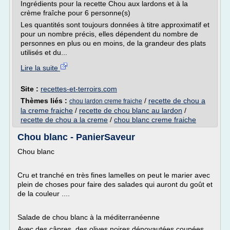
Ingrédients pour la recette Chou aux lardons et à la
crème fraîche pour 6 personne(s)
Les quantités sont toujours données à titre approximatif et
pour un nombre précis, elles dépendent du nombre de
personnes en plus ou en moins, de la grandeur des plats
utilisés et du...
Lire la suite
Site :
recettes-et-terroirs.com
Thèmes liés :
/
recette de chou a
chou lardon creme fraiche
la creme fraiche
/
recette de chou blanc au lardon
/
recette de chou a la creme
/
chou blanc creme fraiche
Chou blanc - PanierSaveur
Chou blanc
Cru et tranché en très fines lamelles on peut le marier avec
plein de choses pour faire des salades qui auront du goût et
de la couleur ....
Salade de chou blanc à la méditerranéenne
Avec des câpres, des olives noires dénoyautées coupées