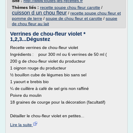
Site :
http://www.toutes-les-recettes.fr
Thèmes liés :
recette soupe chou fleur carotte
/
cuisson d un chou fleur
/
recette soupe chou fleur et
pomme de terre
/
soupe de chou fleur et carotte
/
soupe
de chou fleur au lait
Verrines de chou-fleur violet *
1,2,3...Dégustez
Recette verrines de chou-fleur violet
Ingrédients : pour 300 ml ou 6 verrines de 50 ml (
200 g de chou-fleur violet du producteur
1 oignon rouge du producteur
½ bouillon cube de légumes bio sans sel
1 yaourt e brebis bio
¼ de cuillère à café de sel gris non raffiné
Poivre du moulin
18 graines de courge pour la décoration (facultatif)
Détailler le chou-fleur violet en petites...
Lire la suite