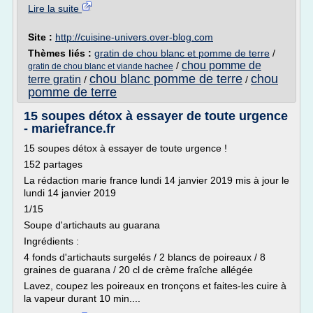
Lire la suite
Site :
http://cuisine-univers.over-blog.com
Thèmes liés :
gratin de chou blanc et pomme de terre
/
chou pomme de
/
gratin de chou blanc et viande hachee
chou blanc pomme de terre
chou
terre gratin
/
/
pomme de terre
15 soupes détox à essayer de toute urgence
- mariefrance.fr
15 soupes détox à essayer de toute urgence !
152 partages
La rédaction marie france lundi 14 janvier 2019 mis à jour le
lundi 14 janvier 2019
1/15
Soupe d'artichauts au guarana
Ingrédients :
4 fonds d'artichauts surgelés / 2 blancs de poireaux / 8
graines de guarana / 20 cl de crème fraîche allégée
Lavez, coupez les poireaux en tronçons et faites-les cuire à
la vapeur durant 10 min....