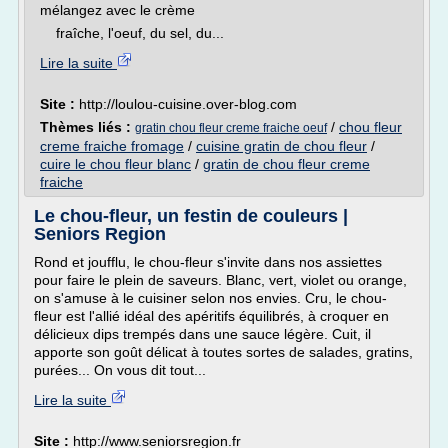
mélangez avec le crème
fraîche, l'oeuf, du sel, du...
Lire la suite
Site :
http://loulou-cuisine.over-blog.com
Thèmes liés :
/
chou fleur
gratin chou fleur creme fraiche oeuf
creme fraiche fromage
/
cuisine gratin de chou fleur
/
cuire le chou fleur blanc
/
gratin de chou fleur creme
fraiche
Le chou-fleur, un festin de couleurs |
Seniors Region
Rond et joufflu, le chou-fleur s'invite dans nos assiettes
pour faire le plein de saveurs. Blanc, vert, violet ou orange,
on s'amuse à le cuisiner selon nos envies. Cru, le chou-
fleur est l'allié idéal des apéritifs équilibrés, à croquer en
délicieux dips trempés dans une sauce légère. Cuit, il
apporte son goût délicat à toutes sortes de salades, gratins,
purées... On vous dit tout...
Lire la suite
Site :
http://www.seniorsregion.fr