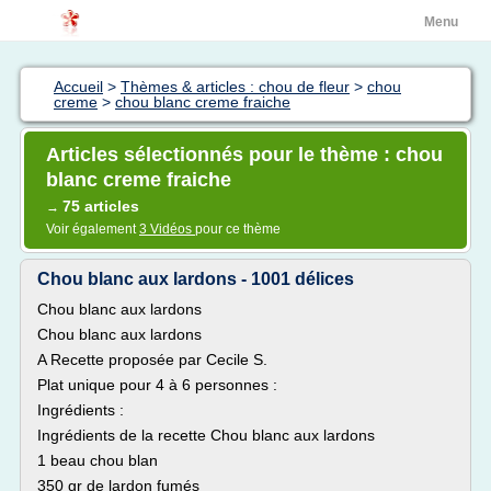
Menu
Accueil
>
Thèmes & articles : chou de fleur
>
chou
creme
>
chou blanc creme fraiche
Articles sélectionnés pour le thème : chou
blanc creme fraiche
75 articles
→
Voir également
3 Vidéos
pour ce thème
Chou blanc aux lardons - 1001 délices
Chou blanc aux lardons
Chou blanc aux lardons
A Recette proposée par Cecile S.
Plat unique pour 4 à 6 personnes :
Ingrédients :
Ingrédients de la recette Chou blanc aux lardons
1 beau chou blan
350 gr de lardon fumés