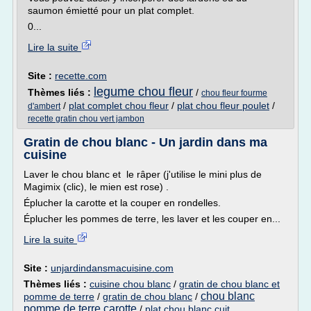
saumon émietté pour un plat complet.
0...
Lire la suite
Site :
recette.com
legume chou fleur
Thèmes liés :
/
chou fleur fourme
/
plat complet chou fleur
/
plat chou fleur poulet
/
d'ambert
recette gratin chou vert jambon
Gratin de chou blanc - Un jardin dans ma
cuisine
Laver le chou blanc et le râper (j'utilise le mini plus de
Magimix (clic), le mien est rose) .
Éplucher la carotte et la couper en rondelles.
Éplucher les pommes de terre, les laver et les couper en...
Lire la suite
Site :
unjardindansmacuisine.com
Thèmes liés :
cuisine chou blanc
/
gratin de chou blanc et
chou blanc
pomme de terre
/
gratin de chou blanc
/
pomme de terre carotte
/
plat chou blanc cuit