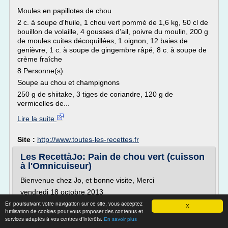
Moules en papillotes de chou
2 c. à soupe d'huile, 1 chou vert pommé de 1,6 kg, 50 cl de
bouillon de volaille, 4 gousses d'ail, poivre du moulin, 200 g
de moules cuites décoquillées, 1 oignon, 12 baies de
genièvre, 1 c. à soupe de gingembre râpé, 8 c. à soupe de
crème fraîche
8 Personne(s)
Soupe au chou et champignons
250 g de shiitake, 3 tiges de coriandre, 120 g de
vermicelles de...
Lire la suite
Site :
http://www.toutes-les-recettes.fr
Les RecettàJo: Pain de chou vert (cuisson
à l'Omnicuiseur)
Bienvenue chez Jo, et bonne visite, Merci
vendredi 18 octobre 2013
En poursuivant votre navigation sur ce site, vous acceptez
Pain de chou vert (cuisson à l'Omnicuiseur)
X
l'utilisation de cookies pour vous proposer des contenus et
Françoise m'a envoyée la recette et la photo de son pain
services adaptés à vos centres d'intérêts.
En savoir plus
de chou vert !! Miam.....