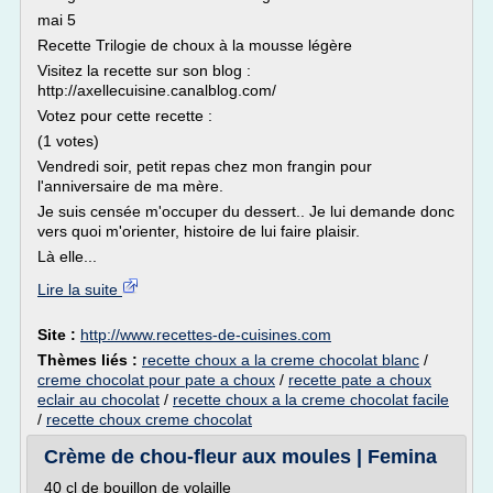
mai 5
Recette Trilogie de choux à la mousse légère
Visitez la recette sur son blog :
http://axellecuisine.canalblog.com/
Votez pour cette recette :
(1 votes)
Vendredi soir, petit repas chez mon frangin pour
l'anniversaire de ma mère.
Je suis censée m'occuper du dessert.. Je lui demande donc
vers quoi m'orienter, histoire de lui faire plaisir.
Là elle...
Lire la suite
Site :
http://www.recettes-de-cuisines.com
Thèmes liés :
recette choux a la creme chocolat blanc
/
creme chocolat pour pate a choux
/
recette pate a choux
eclair au chocolat
/
recette choux a la creme chocolat facile
/
recette choux creme chocolat
Crème de chou-fleur aux moules | Femina
40 cl de bouillon de volaille