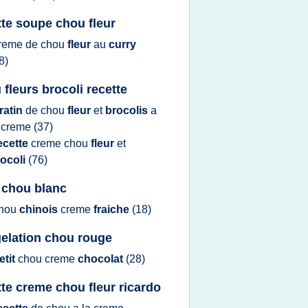
tte soupe chou fleur
reme
de
chou
fleur
au
curry
8)
 fleurs brocoli recette
ratin
de
chou
fleur
et
brocolis
a
a
creme
(37)
ecette
creme chou
fleur
et
rocoli
(76)
e chou blanc
hou
chinois
creme
fraiche
(18)
elation chou rouge
etit
chou creme
chocolat
(28)
tte creme chou fleur ricardo