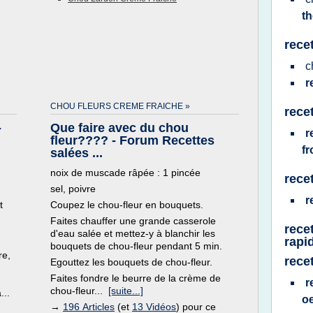
t
rece
c
r
CHOU FLEURS CREME FRAICHE »
rece
-
Que faire avec du chou
r
fleur???? - Forum Recettes
fr
salées ...
noix de muscade râpée : 1 pincée
rece
sel, poivre
r
t
Coupez le chou-fleur en bouquets.
Faites chauffer une grande casserole
rece
d'eau salée et mettez-y à blanchir les
rapi
bouquets de chou-fleur pendant 5 min.
re,
rece
Egouttez les bouquets de chou-fleur.
Faites fondre le beurre de la crème de
r
chou-fleur...
[suite...]
...
o
→
196 Articles
(et
13 Vidéos
) pour ce