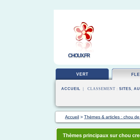
CHOUX.FR
VERT
FL
ACCUEIL
| CLASSEMENT :
SITES
,
AU
Accueil
>
Thèmes & articles : chou de 
Thèmes principaux sur chou cr