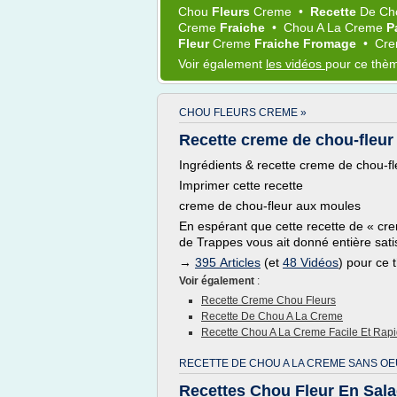
Chou
Fleurs
Creme
•
Recette
De
Ch
Creme
Fraiche
•
Chou
A La
Creme
P
Fleur
Creme
Fraiche Fromage
•
Cr
Voir également
les vidéos
pour ce thè
CHOU FLEURS CREME »
Recette creme de chou-fleur 
Ingrédients & recette creme de chou-f
Imprimer cette recette
creme de chou-fleur aux moules
En espérant que cette recette de « cr
de Trappes vous ait donné entière sati
→
395 Articles
(et
48 Vidéos
) pour ce
Voir également
:
Recette Creme Chou Fleurs
Recette De Chou A La Creme
Recette Chou A La Creme Facile Et Rap
RECETTE DE CHOU A LA CREME SANS OE
Recettes Chou Fleur En Sal