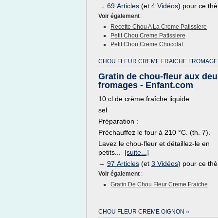
→
69 Articles
(et
4 Vidéos
) pour ce th
Voir également
:
Recette Chou A La Creme Patissiere
Petit Chou Creme Patissiere
Petit Chou Creme Chocolat
CHOU FLEUR CREME FRAICHE FROMAGE
Gratin de chou-fleur aux de
fromages - Enfant.com
10 cl de crème fraîche liquide
sel
Préparation :
Préchauffez le four à 210 °C. (th. 7).
Lavez le chou-fleur et détaillez-le en
petits...
[suite...]
→
97 Articles
(et
3 Vidéos
) pour ce th
Voir également
:
Gratin De Chou Fleur Creme Fraiche
CHOU FLEUR CREME OIGNON »