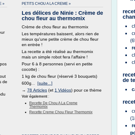
E »
PETITS CHOU A LA CREME »
rece
Les délices de Ninie : Crème de
chant
chou fleur au thermomix
c
Crème de chou fleur au thermomix
eur
c
Les températures baissent, alors rien de
mieux qu'une petite crème de chou fleur
(6
en entrée !
r
La recette a été réalisé au thermomix
c
mais un simple robot fera l'affaire !
c
epos
Pour 6 à 8 personnes (servi en petite
cocotte) :
rece
tout
1 kg de chou fleur (réservé 3 bouquets)
de te
s de
600g...
[suite...]
c
→
78 Articles
(et
1 Vidéos
) pour ce thème
ndu
Voir également
:
rece
Recette De Chou A La Creme
Thermomix
c
Recette Creme Chou Fleur Thermomix
(1
r
p