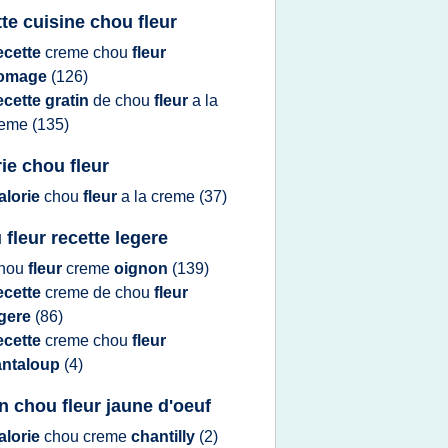
tte cuisine chou fleur
ecette
creme chou
fleur
romage
(126)
ecette gratin
de
chou
fleur
a la
reme
(135)
rie chou fleur
alorie
chou
fleur
a la
creme
(37)
 fleur recette legere
hou
fleur
creme
oignon
(139)
ecette
creme
de
chou
fleur
egere
(86)
ecette
creme chou
fleur
antaloup
(4)
in chou fleur jaune d'oeuf
alorie
chou creme
chantilly
(2)