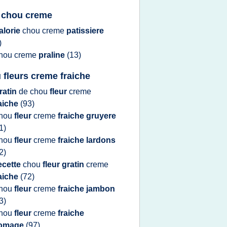
t chou creme
alorie
chou creme
patissiere
)
hou creme
praline
(13)
 fleurs creme fraiche
ratin
de
chou
fleur
creme
aiche
(93)
hou
fleur
creme
fraiche gruyere
1)
hou
fleur
creme
fraiche lardons
2)
ecette
chou
fleur gratin
creme
aiche
(72)
hou
fleur
creme
fraiche jambon
3)
hou
fleur
creme
fraiche
romage
(97)