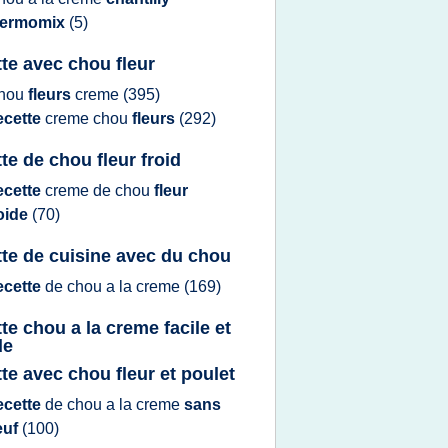
hermomix
(5)
tte avec chou fleur
hou
fleurs
creme
(395)
ecette
creme chou
fleurs
(292)
tte de chou fleur froid
ecette
creme
de
chou
fleur
oide
(70)
tte de cuisine avec du chou
ecette
de
chou
a la
creme
(169)
tte chou a la creme facile et
de
tte avec chou fleur et poulet
ecette
de
chou
a la
creme
sans
euf
(100)