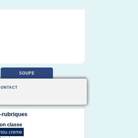
SOUPE
CONTACT
-rubriques
on classe
hou creme