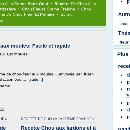
p
ou
A La
Creme
Sans Oeuf
•
Recette
De
Chou
A La
atissiere
•
Chou
Fleurs
Creme
Fraiche
•
Chou
Autr
eme
De
Chou
Fleur
Et
Pomme
•
Suite ...
me
chou
Thèm
fleur
aux moules: Facile et rapide
Plus
leur aux moules
rece
eme de chou-fleur aux moules », envoyée par Julien
c
sfaction pour...
[suite...]
p
 thème
r
(5
p
ide
c
p
UF »
RECETTE DE CHOU A LA CREME FRAICHE »
ade
Recette Chou aux lardons et à
rece