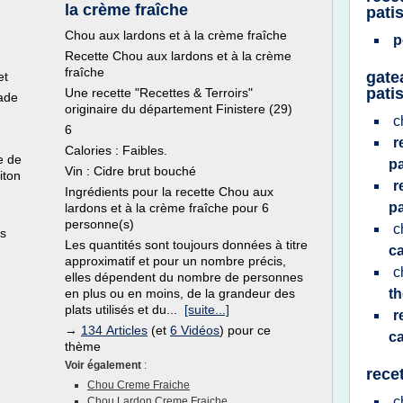
la crème fraîche
pati
Chou aux lardons et à la crème fraîche
p
Recette Chou aux lardons et à la crème
fraîche
gate
et
pati
Une recette "Recettes & Terroirs"
ade
originaire du département Finistere (29)
c
6
r
Calories : Faibles.
e de
pa
Vin : Cidre brut bouché
iton
r
Ingrédients pour la recette Chou aux
pa
lardons et à la crème fraîche pour 6
personne(s)
c
is
Les quantités sont toujours données à titre
c
approximatif et pour un nombre précis,
c
elles dépendent du nombre de personnes
en plus ou en moins, de la grandeur des
t
plats utilisés et du...
[suite...]
r
→
134 Articles
(et
6 Vidéos
) pour ce
c
thème
Voir également
:
rece
Chou Creme Fraiche
c
Chou Lardon Creme Fraiche