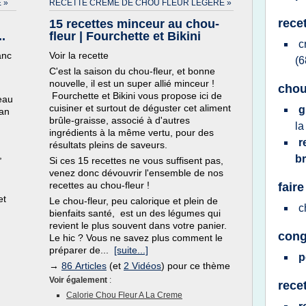
 »
RECETTE CREME DE CHOU FLEUR LEGERE »
rece
15 recettes minceur au chou-
.
fleur | Fourchette et Bikini
c
anc
Voir la recette
(6
C'est la saison du chou-fleur, et bonne
nouvelle, il est un super allié minceur !
chou
Fourchette et Bikini vous propose ici de
eau
cuisiner et surtout de déguster cet aliment
g
san
brûle-graisse, associé à d'autres
l
ingrédients à la même vertu, pour des
r
résultats pleins de saveurs.
,
b
Si ces 15 recettes ne vous suffisent pas,
venez donc dévouvrir l'ensemble de nos
recettes au chou-fleur !
fair
et
Le chou-fleur, peu calorique et plein de
c
bienfaits santé, est un des légumes qui
revient le plus souvent dans votre panier.
cong
Le hic ? Vous ne savez plus comment le
préparer de...
[suite...]
p
→
86 Articles
(et
2 Vidéos
) pour ce thème
Voir également
:
rece
Calorie Chou Fleur A La Creme