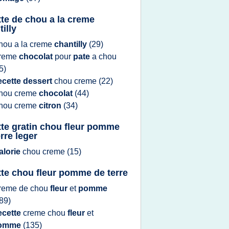
tte de chou a la creme
illy
hou
a la
creme
chantilly
(29)
reme
chocolat
pour
pate
a
chou
5)
ecette dessert
chou creme
(22)
hou creme
chocolat
(44)
hou creme
citron
(34)
tte gratin chou fleur pomme
rre leger
alorie
chou creme
(15)
tte chou fleur pomme de terre
reme
de
chou
fleur
et
pomme
89)
ecette
creme chou
fleur
et
omme
(135)