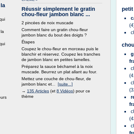
 la
Réussir simplement le gratin
peti
chou-fleur jambon blanc ...
c
qui
2 pincées de noix muscade
(4
Comment faire un gratin chou-fleur
 la
c
jambon blanc du bout des doigts ?
Étapes
qui
chou
Coupez le chou-fleur en morceau puis le
g
blanchir et réservez. Coupez les tranches
de jambon blanc en petites lamelles.
fr
Préparez la sauce béchamel à la noix
c
muscade. Beurrez un plat allant au four.
(4
Mettez une couche de chou-fleur, de
c
jambon blanc et...
[suite...]
(3
→
135 Articles
(et
8 Vidéos
) pour ce
thème
r
eurs
fr
c
(4
c
f