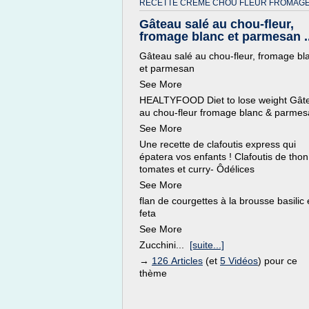
RECETTE CREME CHOU FLEUR FROMAGE
Gâteau salé au chou-fleur,
fromage blanc et parmesan ..
Gâteau salé au chou-fleur, fromage bl
et parmesan
See More
HEALTYFOOD Diet to lose weight Gât
au chou-fleur fromage blanc & parme
See More
Une recette de clafoutis express qui
épatera vos enfants ! Clafoutis de thon
tomates et curry- Ôdélices
See More
flan de courgettes à la brousse basilic 
feta
See More
Zucchini...
[suite...]
→
126 Articles
(et
5 Vidéos
) pour ce
thème