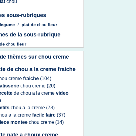
lat
chou
es sous-rubriques
legume
/
plat
de
chou
fleur
es de la sous-rubrique
de
chou
fleur
 de thèmes sur
chou creme
tte de chou a la creme fraiche
hou creme
fraiche
(104)
atisserie
chou creme
(20)
ecette
de
chou
a la
creme
video
)
etits
chou
a la
creme
(78)
hou
a la
creme
facile faire
(37)
iece montee
chou creme
(14)
tte pate a choux creme