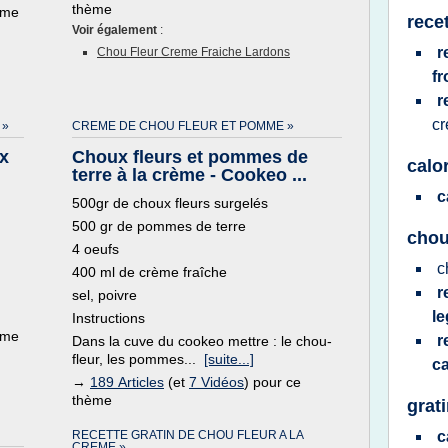
thème
ème
rece
Voir également
:
r
Chou Fleur Creme Fraiche Lardons
f
r
c
 »
CREME DE CHOU FLEUR ET POMME »
ux
Choux fleurs et pommes de
calo
terre à la crème - Cookeo ...
c
500gr de choux fleurs surgelés
500 gr de pommes de terre
chou
4 oeufs
c
400 ml de crème fraîche
r
sel, poivre
l
Instructions
ème
r
Dans la cuve du cookeo mettre : le chou-
fleur, les pommes...
[suite...]
c
→
189 Articles
(et
7 Vidéos
) pour ce
thème
grat
RECETTE GRATIN DE CHOU FLEUR A LA
c
CREME »