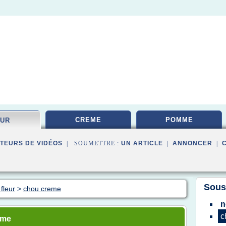
CREME
POMME
EUR
TEURS DE VIDÉOS
| SOUMETTRE :
UN ARTICLE
|
ANNONCER
|
Sous
fleur
>
chou creme
n
c
eme