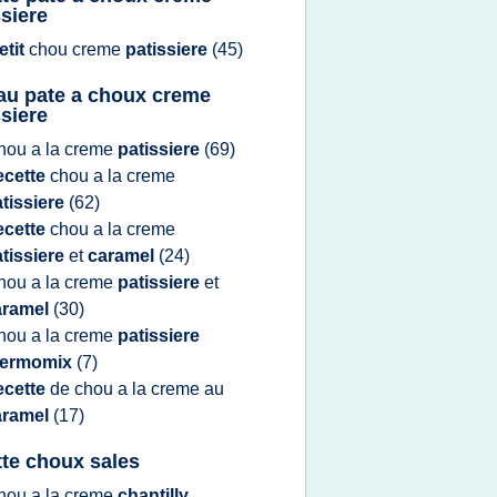
ssiere
etit
chou creme
patissiere
(45)
au pate a choux creme
ssiere
hou
a la
creme
patissiere
(69)
ecette
chou
a la
creme
tissiere
(62)
ecette
chou
a la
creme
tissiere
et
caramel
(24)
hou
a la
creme
patissiere
et
aramel
(30)
hou
a la
creme
patissiere
hermomix
(7)
ecette
de
chou
a la
creme
au
aramel
(17)
tte choux sales
hou
a la
creme
chantilly