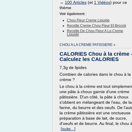
→
100 Articles
(et
1 Vidéos
) pour ce
thème
Voir également
:
Chou Fleur Creme Liquide
Recette Creme Chou Fleur Et Brocoli
Recette De Chou Fleur A La Creme
Liquide
CHOU A LA CREME PATISSIERE »
CALORIES Chou à la crème 
Calculez les CALORIES
7,3g de lipides
Combien de calories dans le chou à la
crème ?
Le chou à la crème est tout simplemen
une pâte à choux garnie d'une crème
pâtissière. D'un côté, la pâte à choux
s'obtient en mélangeant de l'eau, de la
farine, du beurre et des oeufs. De l'aut
la crème pâtissière est une onctueuse
préparation à base de lait, de sucre,
d'oeufs et de beurre. Au final, le chou à
[suite...]