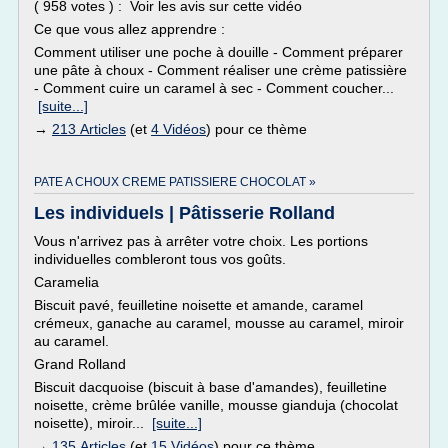
( 958 votes ) : Voir les avis sur cette vidéo
Ce que vous allez apprendre :
Comment utiliser une poche à douille - Comment préparer
une pâte à choux - Comment réaliser une crème patissière
- Comment cuire un caramel à sec - Comment coucher...
[suite...]
→
213 Articles
(et
4 Vidéos
) pour ce thème
PATE A CHOUX CREME PATISSIERE CHOCOLAT »
Les individuels | Pâtisserie Rolland
Vous n'arrivez pas à arrêter votre choix. Les portions
individuelles combleront tous vos goûts.
Caramelia
Biscuit pavé, feuilletine noisette et amande, caramel
crémeux, ganache au caramel, mousse au caramel, miroir
au caramel.
Grand Rolland
Biscuit dacquoise (biscuit à base d'amandes), feuilletine
noisette, crème brûlée vanille, mousse gianduja (chocolat
noisette), miroir...
[suite...]
→
135 Articles
(et
15 Vidéos
) pour ce thème