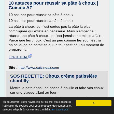
10 astuces pour réussir sa pâte à choux |
Cuisine AZ
10 astuces pour réussir sa pâte à choux
10 astuces pour réussir sa pâte à choux
La pâte à choux, ce n'est certes pas la pâte la plus
compliquée qui existe en pâtisserie. Mais n'empêche :
réussir une pâte à choux ce n'est jamais une mince affaire.
Parce que les choux, c'est un peu comme les soufflés : si
on se loupe ne serait-ce qu'un tout petit peu au moment de
préparer la...
Lire la suite
Site :
http://www.cuisineaz.com
SOS RECETTE: Choux crème patissière
chantilly
Mettre la pate dans une poche à douille et faire vos choux
sur une plaque allant au four .
Cuire pendant environ 35-40 minutes, en fonction du
En poursuivant votre navigation sur ce site, vous acceptez
four...
X
l'utilisation de cookies pour vous proposer des contenus et
services adaptés à vos centres d'intérêts.
En savoir plus
Lire la suite