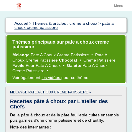
Menu
Accueil
>
Thèmes & articles : crème à choux
>
pate a
choux creme patissiere
Thèmes principaux sur pate a choux creme
patissiere
Melange
Pate
A
Choux Creme Patissiere
•
Pate
A
Choux Creme Patissiere
Chocolat
•
Creme Patissiere
Facile
Pour
Pate
A
Choux
•
Galette
Pate
A
Choux
Creme Patissiere
•
Voir également
les vidéos
pour ce thème
MELANGE PATE A CHOUX CREME PATISSIERE »
Recettes pâte à choux par L'atelier des
Chefs
De la pâte à choux et de la pâte feuilletée cuites ensemble
puis garnies d'une crème pâtissière et de chantilly.
Note des internautes :