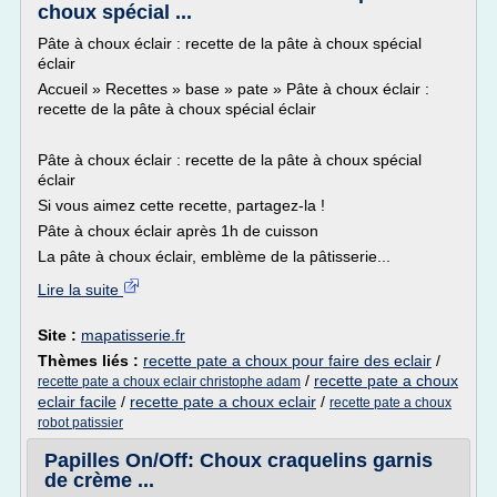
choux spécial ...
Pâte à choux éclair : recette de la pâte à choux spécial
éclair
Accueil » Recettes » base » pate » Pâte à choux éclair :
recette de la pâte à choux spécial éclair
Pâte à choux éclair : recette de la pâte à choux spécial
éclair
Si vous aimez cette recette, partagez-la !
Pâte à choux éclair après 1h de cuisson
La pâte à choux éclair, emblème de la pâtisserie...
Lire la suite
Site :
mapatisserie.fr
Thèmes liés :
recette pate a choux pour faire des eclair
/
/
recette pate a choux
recette pate a choux eclair christophe adam
eclair facile
/
recette pate a choux eclair
/
recette pate a choux
robot patissier
Papilles On/Off: Choux craquelins garnis
de crème ...