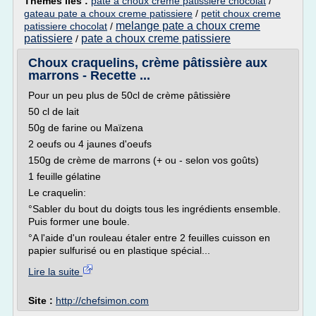
Thèmes liés :
pate a choux creme patissiere chocolat
/
gateau pate a choux creme patissiere
/
petit choux creme
melange pate a choux creme
patissiere chocolat
/
patissiere
pate a choux creme patissiere
/
Choux craquelins, crème pâtissière aux
marrons - Recette ...
Pour un peu plus de 50cl de crème pâtissière
50 cl de lait
50g de farine ou Maïzena
2 oeufs ou 4 jaunes d'oeufs
150g de crème de marrons (+ ou - selon vos goûts)
1 feuille gélatine
Le craquelin:
°Sabler du bout du doigts tous les ingrédients ensemble.
Puis former une boule.
°A l'aide d'un rouleau étaler entre 2 feuilles cuisson en
papier sulfurisé ou en plastique spécial...
Lire la suite
Site :
http://chefsimon.com