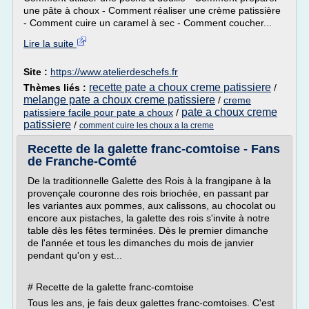
une pâte à choux - Comment réaliser une crème patissière
- Comment cuire un caramel à sec - Comment coucher...
Lire la suite
Site :
https://www.atelierdeschefs.fr
recette pate a choux creme patissiere
Thèmes liés :
/
melange pate a choux creme patissiere
/
creme
pate a choux creme
patissiere facile pour pate a choux
/
patissiere
/
comment cuire les choux a la creme
Recette de la galette franc-comtoise - Fans
de Franche-Comté
De la traditionnelle Galette des Rois à la frangipane à la
provençale couronne des rois briochée, en passant par
les variantes aux pommes, aux calissons, au chocolat ou
encore aux pistaches, la galette des rois s'invite à notre
table dès les fêtes terminées. Dès le premier dimanche
de l'année et tous les dimanches du mois de janvier
pendant qu'on y est...
# Recette de la galette franc-comtoise
Tous les ans, je fais deux galettes franc-comtoises. C'est