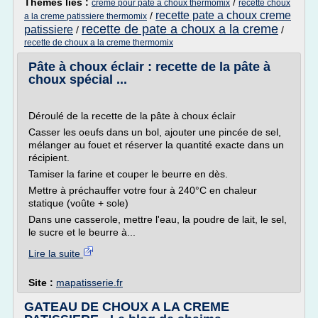
Thèmes liés :
/
creme pour pate a choux thermomix
recette choux
recette pate a choux creme
/
a la creme patissiere thermomix
recette de pate a choux a la creme
patissiere
/
/
recette de choux a la creme thermomix
Pâte à choux éclair : recette de la pâte à
choux spécial ...
Déroulé de la recette de la pâte à choux éclair
Casser les oeufs dans un bol, ajouter une pincée de sel,
mélanger au fouet et réserver la quantité exacte dans un
récipient.
Tamiser la farine et couper le beurre en dès.
Mettre à préchauffer votre four à 240°C en chaleur
statique (voûte + sole)
Dans une casserole, mettre l'eau, la poudre de lait, le sel,
le sucre et le beurre à...
Lire la suite
Site :
mapatisserie.fr
GATEAU DE CHOUX A LA CREME