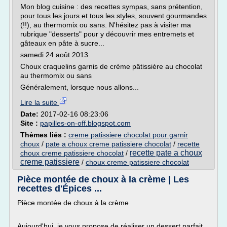
Mon blog cuisine : des recettes sympas, sans prétention,
pour tous les jours et tous les styles, souvent gourmandes
(!!), au thermomix ou sans. N'hésitez pas à visiter ma
rubrique "desserts" pour y découvrir mes entremets et
gâteaux en pâte à sucre...
samedi 24 août 2013
Choux craquelins garnis de crème pâtissière au chocolat
au thermomix ou sans
Généralement, lorsque nous allons...
Lire la suite
Date:
2017-02-16 08:23:06
Site :
papilles-on-off.blogspot.com
Thèmes liés :
creme patissiere chocolat pour garnir
choux
/
pate a choux creme patissiere chocolat
/
recette
recette pate a choux
choux creme patissiere chocolat
/
creme patissiere
/
choux creme patissiere chocolat
Pièce montée de choux à la crème | Les
recettes d'Épices ...
Pièce montée de choux à la crème
Aujourd'hui, je vous propose de réaliser un dessert parfait