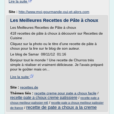
Lire la suite
Site :
http://www.moi-gourmande-oui-et-alors.com
Les Meilleures Recettes de Pâte à choux
Les Meilleures Recettes de Pâte à choux
418 recettes de pâte à choux à découvrir sur Recettes de
Cuisine .
Cliquez sur la photo ou le titre d'une recette de pâte à
choux pour la lire sur le blog de son auteur.
Le blog de Samar 08/11/12 01:16
Bonjour tout le monde ! Une recette de Churros très
simple à réaliser et vraiment délicieuse. Je l'avais préparé
pour le goûter mais on...
Lire la suite
Site :
recettes.de
Thèmes liés :
recette creme pour pate a choux facile
/
recette pate a choux creme patissiere
/
recette pate a
/
choux meilleur patissier m6
recette pate a choux meilleur patissier
recette de pate a choux a la creme
/
de france