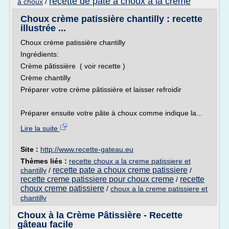
recette de pate a choux a la creme
a choux
/
Choux crème patissière chantilly : recette
illustrée ...
Choux crème patissière chantilly
Ingrédients:
Crème pâtissière ( voir recette )
Crème chantilly
Préparer votre crème pâtissière et laisser refroidir
Préparer ensuite votre pâte à choux comme indique la...
Lire la suite
Site :
http://www.recette-gateau.eu
Thèmes liés :
recette choux a la creme patissiere et
recette pate a choux creme patissiere
chantilly
/
/
recette creme patissiere pour choux creme
recette
/
choux creme patissiere
/
choux a la creme patissiere et
chantilly
Choux à la Crème Pâtissière - Recette
gâteau facile