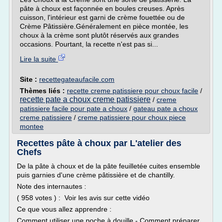
pâte à choux est façonnée en boules creuses. Après
cuisson, l'intérieur est garni de crème fouettée ou de
Crème Pâtissière.Généralement en pièce montée, les
choux à la crème sont plutôt réservés aux grandes
occasions. Pourtant, la recette n'est pas si...
Lire la suite
Site :
recettegateaufacile.com
Thèmes liés :
recette creme patissiere pour choux facile
/
recette pate a choux creme patissiere
/
creme
patissiere facile pour pate a choux
/
gateau pate a choux
creme patissiere
/
creme patissiere pour choux piece
montee
Recettes pâte à choux par L'atelier des
Chefs
De la pâte à choux et de la pâte feuilletée cuites ensemble
puis garnies d'une crème pâtissière et de chantilly.
Note des internautes :
( 958 votes ) : Voir les avis sur cette vidéo
Ce que vous allez apprendre :
Comment utiliser une poche à douille - Comment préparer