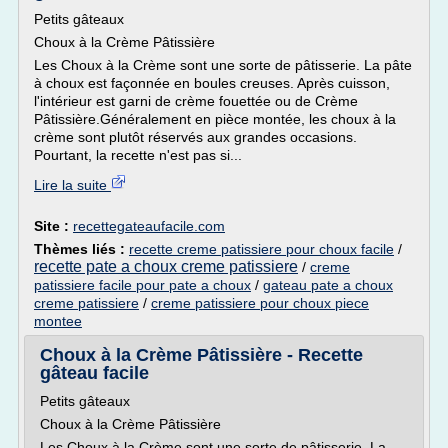
Petits gâteaux
Choux à la Crème Pâtissière
Les Choux à la Crème sont une sorte de pâtisserie. La pâte
à choux est façonnée en boules creuses. Après cuisson,
l'intérieur est garni de crème fouettée ou de Crème
Pâtissière.Généralement en pièce montée, les choux à la
crème sont plutôt réservés aux grandes occasions.
Pourtant, la recette n'est pas si...
Lire la suite
Site :
recettegateaufacile.com
Thèmes liés :
recette creme patissiere pour choux facile
/
recette pate a choux creme patissiere
/
creme
patissiere facile pour pate a choux
/
gateau pate a choux
creme patissiere
/
creme patissiere pour choux piece
montee
Choux à la Crème Pâtissière - Recette
gâteau facile
Petits gâteaux
Choux à la Crème Pâtissière
Les Choux à la Crème sont une sorte de pâtisserie. La