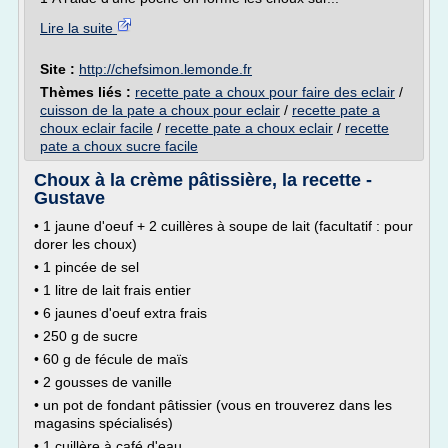
Lire la suite
Site :
http://chefsimon.lemonde.fr
Thèmes liés :
recette pate a choux pour faire des eclair
/
cuisson de la pate a choux pour eclair
/
recette pate a
choux eclair facile
/
recette pate a choux eclair
/
recette
pate a choux sucre facile
Choux à la crème pâtissière, la recette -
Gustave
• 1 jaune d'oeuf + 2 cuillères à soupe de lait (facultatif : pour
dorer les choux)
• 1 pincée de sel
• 1 litre de lait frais entier
• 6 jaunes d'oeuf extra frais
• 250 g de sucre
• 60 g de fécule de maïs
• 2 gousses de vanille
• un pot de fondant pâtissier (vous en trouverez dans les
magasins spécialisés)
• 1 cuillère à café d'eau