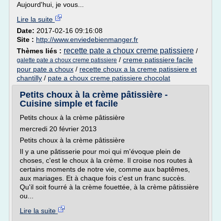
Aujourd'hui, je vous...
Lire la suite
Date:
2017-02-16 09:16:08
Site :
http://www.enviedebienmanger.fr
recette pate a choux creme patissiere
Thèmes liés :
/
/
creme patissiere facile
galette pate a choux creme patissiere
pour pate a choux
/
recette choux a la creme patissiere et
chantilly
/
pate a choux creme patissiere chocolat
Petits choux à la crème pâtissière -
Cuisine simple et facile
Petits choux à la crème pâtissière
mercredi 20 février 2013
Petits choux à la crème pâtissière
Il y a une pâtisserie pour moi qui m'évoque plein de
choses, c'est le choux à la crème. Il croise nos routes à
certains moments de notre vie, comme aux baptêmes,
aux mariages. Et à chaque fois c'est un franc succès.
Qu'il soit fourré à la crème fouettée, à la crème pâtissière
ou...
Lire la suite