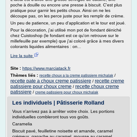
poche à douille ou encore une presse à biscuit. C'est plus
pratique pour garnir les petits choux. Ainsi on ne les
découpe pas, on les perce juste pour les remplir de crème.
Un peu de patience, un peu d'application et le tour est joué.
Pour la décoration, j'ai utilisé mon pot de fondant déniché
chez Cuistoshop (le fondant est ce qu'on retrouve sur le
millefeuille par exemple) que j'ai coloré grâce à mes divers
colorants liquides alimentaires : on...
Lire la suite
Site :
https://www.marciatack.fr
Thèmes liés :
/
recette choux a la creme patissiere michalak
recette pate a choux creme patissiere
recette creme
/
patissiere pour choux creme
recette choux creme
/
patissiere
/
creme patissiere pour choux michalak
Les individuels | Pâtisserie Rolland
Vous n'arrivez pas à arrêter votre choix. Les portions
individuelles combleront tous vos goûts.
Caramelia
Biscuit pavé, feuilletine noisette et amande, caramel
crémeux, ganache au caramel, mousse au caramel,