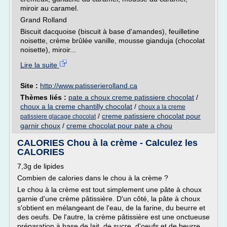
miroir au caramel.
Grand Rolland
Biscuit dacquoise (biscuit à base d'amandes), feuilletine
noisette, crème brûlée vanille, mousse gianduja (chocolat
noisette), miroir...
Lire la suite
Site :
http://www.patisserierolland.ca
Thèmes liés :
pate a choux creme patissiere chocolat
/
choux a la creme chantilly chocolat
/
choux a la creme
/
creme patissiere chocolat pour
patissiere glacage chocolat
garnir choux
/
creme chocolat pour pate a chou
CALORIES Chou à la crème - Calculez les
CALORIES
7,3g de lipides
Combien de calories dans le chou à la crème ?
Le chou à la crème est tout simplement une pâte à choux
garnie d'une crème pâtissière. D'un côté, la pâte à choux
s'obtient en mélangeant de l'eau, de la farine, du beurre et
des oeufs. De l'autre, la crème pâtissière est une onctueuse
préparation à base de lait, de sucre, d'oeufs et de beurre.