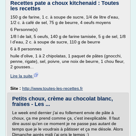
Recettes pate a choux kitchenaid : Toutes
les recettes
150 g de farine, 1 c. à soupe de sucre, 1/4 de litre d'eau,
1/2 c. à café de sel, 75 g de beurre, 4 oeufs moyens
6 Personne(s)
1/8 l de lait, 5 oeufs, 140 g de farine tamisée, 5 g de sel, 1/8
l d'eau, 2 c. à soupe de sucre, 110 g de beurre
6 à 8 personnes
huile d'olive, 1 à 2 chipolatas, 1 paquet de pâtes (gnocchi,
penne, rigate), sel, poivre, une noix de beurre, 1 chou fleur,
2 gousses...
Lire la suite
Site :
http://www.toutes-les-recettes.fr
Petits choux, crème au chocolat blanc,
fraises - Les ...
Le week end dernier j'ai eu follement envie de pâte à
choux, ça me prend comme ça, c'est inexplicable. Il faut
dire aussi qu'en ce moment je ne passe pas autant de
temps que je le voudrais à pâtisser et ça me désole. Alors
Dimanche après midi j'ai pris le temps :)