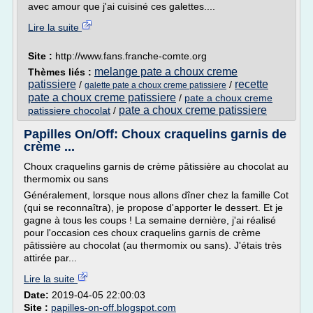
avec amour que j'ai cuisiné ces galettes....
Lire la suite
Site :
http://www.fans.franche-comte.org
melange pate a choux creme
Thèmes liés :
patissiere
recette
/
/
galette pate a choux creme patissiere
pate a choux creme patissiere
/
pate a choux creme
pate a choux creme patissiere
patissiere chocolat
/
Papilles On/Off: Choux craquelins garnis de
crème ...
Choux craquelins garnis de crème pâtissière au chocolat au
thermomix ou sans
Généralement, lorsque nous allons dîner chez la famille Cot
(qui se reconnaîtra), je propose d'apporter le dessert. Et je
gagne à tous les coups ! La semaine dernière, j'ai réalisé
pour l'occasion ces choux craquelins garnis de crème
pâtissière au chocolat (au thermomix ou sans). J'étais très
attirée par...
Lire la suite
Date:
2019-04-05 22:00:03
Site :
papilles-on-off.blogspot.com