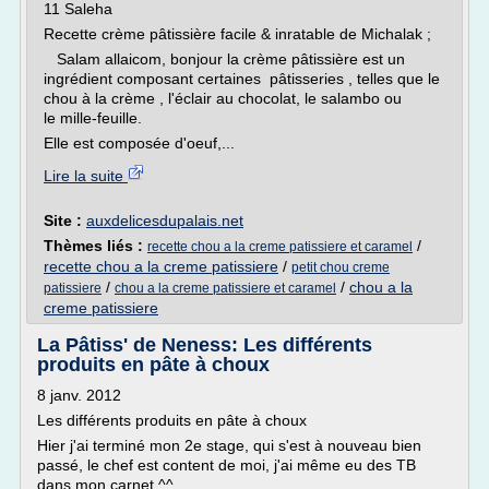
11 Saleha
Recette crème pâtissière facile & inratable de Michalak ;
Salam allaicom, bonjour la crème pâtissière est un
ingrédient composant certaines pâtisseries , telles que le
chou à la crème , l'éclair au chocolat, le salambo ou
le mille-feuille.
Elle est composée d'oeuf,...
Lire la suite
Site :
auxdelicesdupalais.net
Thèmes liés :
/
recette chou a la creme patissiere et caramel
recette chou a la creme patissiere
/
petit chou creme
/
/
chou a la
patissiere
chou a la creme patissiere et caramel
creme patissiere
La Pâtiss' de Neness: Les différents
produits en pâte à choux
8 janv. 2012
Les différents produits en pâte à choux
Hier j'ai terminé mon 2e stage, qui s'est à nouveau bien
passé, le chef est content de moi, j'ai même eu des TB
dans mon carnet ^^