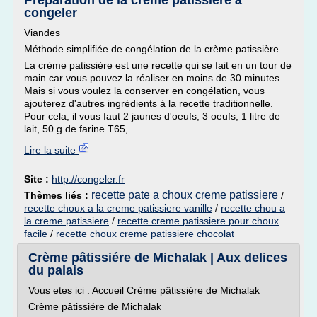
Préparation de la crème patissière à
congeler
Viandes
Méthode simplifiée de congélation de la crème patissière
La crème patissière est une recette qui se fait en un tour de
main car vous pouvez la réaliser en moins de 30 minutes.
Mais si vous voulez la conserver en congélation, vous
ajouterez d'autres ingrédients à la recette traditionnelle.
Pour cela, il vous faut 2 jaunes d'oeufs, 3 oeufs, 1 litre de
lait, 50 g de farine T65,...
Lire la suite
Site :
http://congeler.fr
recette pate a choux creme patissiere
Thèmes liés :
/
recette choux a la creme patissiere vanille
/
recette chou a
la creme patissiere
/
recette creme patissiere pour choux
facile
/
recette choux creme patissiere chocolat
Crème pâtissiére de Michalak | Aux delices
du palais
Vous etes ici : Accueil Crème pâtissiére de Michalak
Crème pâtissiére de Michalak