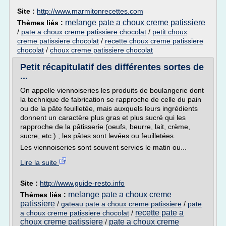
Site :
http://www.marmitonrecettes.com
melange pate a choux creme patissiere
Thèmes liés :
/
pate a choux creme patissiere chocolat
/
petit choux
creme patissiere chocolat
/
recette choux creme patissiere
chocolat
/
choux creme patissiere chocolat
Petit récapitulatif des différentes sortes de
...
On appelle viennoiseries les produits de boulangerie dont
la technique de fabrication se rapproche de celle du pain
ou de la pâte feuilletée, mais auxquels leurs ingrédients
donnent un caractère plus gras et plus sucré qui les
rapproche de la pâtisserie (oeufs, beurre, lait, crème,
sucre, etc.) ; les pâtes sont levées ou feuilletées.
Les viennoiseries sont souvent servies le matin ou...
Lire la suite
Site :
http://www.guide-resto.info
melange pate a choux creme
Thèmes liés :
patissiere
/
gateau pate a choux creme patissiere
/
pate
recette pate a
a choux creme patissiere chocolat
/
choux creme patissiere
pate a choux creme
/