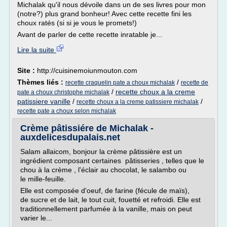
Michalak qu'il nous dévoile dans un de ses livres pour mon
(notre?) plus grand bonheur! Avec cette recette fini les
choux ratés (si si je vous le promets!)
Avant de parler de cette recette inratable je...
Lire la suite
Site :
http://cuisinemoiunmouton.com
Thèmes liés :
/
recette craquelin pate a choux michalak
recette de
/
recette choux a la creme
pate a choux christophe michalak
patissiere vanille
/
/
recette choux a la creme patissiere michalak
recette pate a choux selon michalak
Crème pâtissiére de Michalak -
auxdelicesdupalais.net
Salam allaicom, bonjour la crème pâtissière est un
ingrédient composant certaines pâtisseries , telles que le
chou à la crème , l'éclair au chocolat, le salambo ou
le mille-feuille.
Elle est composée d'oeuf, de farine (fécule de maïs),
de sucre et de lait, le tout cuit, fouetté et refroidi. Elle est
traditionnellement parfumée à la vanille, mais on peut
varier le...