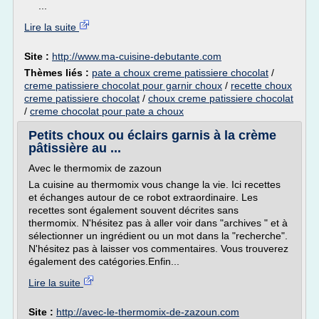
...
Lire la suite
Site :
http://www.ma-cuisine-debutante.com
Thèmes liés :
pate a choux creme patissiere chocolat
/
creme patissiere chocolat pour garnir choux
/
recette choux
creme patissiere chocolat
/
choux creme patissiere chocolat
/
creme chocolat pour pate a choux
Petits choux ou éclairs garnis à la crème
pâtissière au ...
Avec le thermomix de zazoun
La cuisine au thermomix vous change la vie. Ici recettes
et échanges autour de ce robot extraordinaire. Les
recettes sont également souvent décrites sans
thermomix. N'hésitez pas à aller voir dans "archives " et à
sélectionner un ingrédient ou un mot dans la "recherche".
N'hésitez pas à laisser vos commentaires. Vous trouverez
également des catégories.Enfin...
Lire la suite
Site :
http://avec-le-thermomix-de-zazoun.com