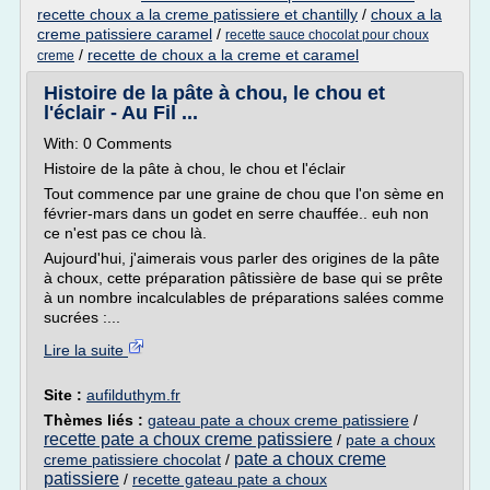
recette choux a la creme patissiere et chantilly
/
choux a la
creme patissiere caramel
/
recette sauce chocolat pour choux
/
recette de choux a la creme et caramel
creme
Histoire de la pâte à chou, le chou et
l'éclair - Au Fil ...
With: 0 Comments
Histoire de la pâte à chou, le chou et l'éclair
Tout commence par une graine de chou que l'on sème en
février-mars dans un godet en serre chauffée.. euh non
ce n'est pas ce chou là.
Aujourd'hui, j'aimerais vous parler des origines de la pâte
à choux, cette préparation pâtissière de base qui se prête
à un nombre incalculables de préparations salées comme
sucrées :...
Lire la suite
Site :
aufilduthym.fr
Thèmes liés :
gateau pate a choux creme patissiere
/
recette pate a choux creme patissiere
/
pate a choux
pate a choux creme
creme patissiere chocolat
/
patissiere
/
recette gateau pate a choux