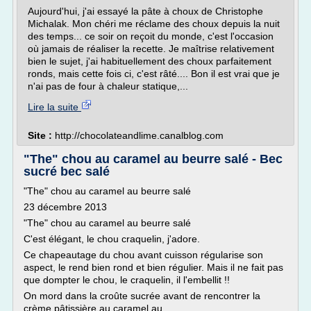
Aujourd'hui, j'ai essayé la pâte à choux de Christophe
Michalak. Mon chéri me réclame des choux depuis la nuit
des temps... ce soir on reçoit du monde, c'est l'occasion
où jamais de réaliser la recette. Je maîtrise relativement
bien le sujet, j'ai habituellement des choux parfaitement
ronds, mais cette fois ci, c'est râté.... Bon il est vrai que je
n'ai pas de four à chaleur statique,...
Lire la suite
Site :
http://chocolateandlime.canalblog.com
"The" chou au caramel au beurre salé - Bec
sucré bec salé
"The" chou au caramel au beurre salé
23 décembre 2013
"The" chou au caramel au beurre salé
C'est élégant, le chou craquelin, j'adore.
Ce chapeautage du chou avant cuisson régularise son
aspect, le rend bien rond et bien régulier. Mais il ne fait pas
que dompter le chou, le craquelin, il l'embellit !!
On mord dans la croûte sucrée avant de rencontrer la
crème pâtissière au caramel au...