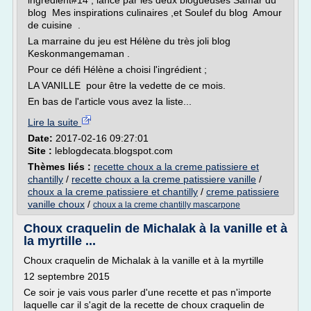
ingrédient#14 , lancé par les deux blogueuses Samar du
blog Mes inspirations culinaires ,et Soulef du blog Amour
de cuisine .
La marraine du jeu est Hélène du très joli blog
Keskonmangemaman .
Pour ce défi Hélène a choisi l'ingrédient ;
LA VANILLE pour être la vedette de ce mois.
En bas de l'article vous avez la liste...
Lire la suite
Date:
2017-02-16 09:27:01
Site :
leblogdecata.blogspot.com
Thèmes liés :
recette choux a la creme patissiere et
chantilly
/
recette choux a la creme patissiere vanille
/
choux a la creme patissiere et chantilly
/
creme patissiere
vanille choux
/
choux a la creme chantilly mascarpone
Choux craquelin de Michalak à la vanille et à
la myrtille ...
Choux craquelin de Michalak à la vanille et à la myrtille
12 septembre 2015
Ce soir je vais vous parler d'une recette et pas n'importe
laquelle car il s'agit de la recette de choux craquelin de