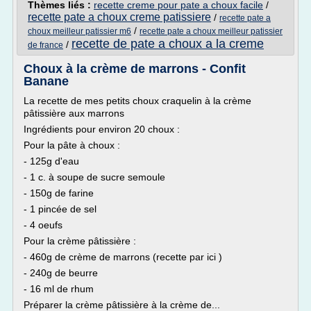
Thèmes liés :
recette creme pour pate a choux facile
/
recette pate a choux creme patissiere
/
recette pate a
/
choux meilleur patissier m6
recette pate a choux meilleur patissier
recette de pate a choux a la creme
/
de france
Choux à la crème de marrons - Confit
Banane
La recette de mes petits choux craquelin à la crème
pâtissière aux marrons
Ingrédients pour environ 20 choux :
Pour la pâte à choux :
- 125g d'eau
- 1 c. à soupe de sucre semoule
- 150g de farine
- 1 pincée de sel
- 4 oeufs
Pour la crème pâtissière :
- 460g de crème de marrons (recette par ici )
- 240g de beurre
- 16 ml de rhum
Préparer la crème pâtissière à la crème de...