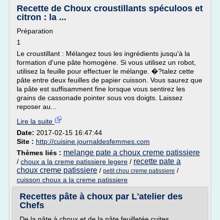
Recette de Choux croustillants spéculoos et
citron : la ...
Préparation
1
Le croustillant : Mélangez tous les ingrédients jusqu'à la
formation d'une pâte homogène. Si vous utilisez un robot,
utilisez la feuille pour effectuer le mélange. �?talez cette
pâte entre deux feuilles de papier cuisson. Vous saurez que
la pâte est suffisamment fine lorsque vous sentirez les
grains de cassonade pointer sous vos doigts. Laissez
reposer au...
Lire la suite
Date:
2017-02-15 16:47:44
Site :
http://cuisine.journaldesfemmes.com
melange pate a choux creme patissiere
Thèmes liés :
recette pate a
/
choux a la creme patissiere legere
/
choux creme patissiere
/
/
petit chou creme patissiere
cuisson choux a la creme patissiere
Recettes pâte à choux par L'atelier des
Chefs
De la pâte à choux et de la pâte feuilletée cuites