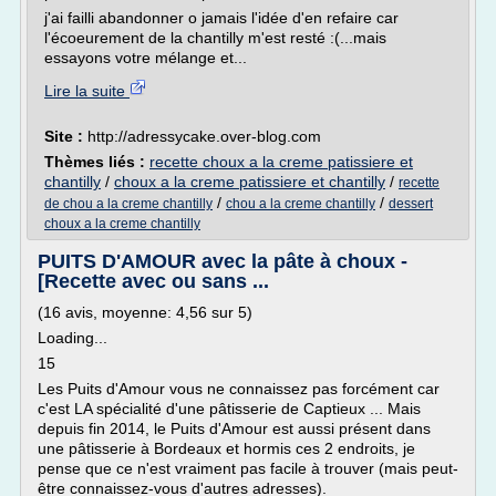
j'ai failli abandonner o jamais l'idée d'en refaire car
l'écoeurement de la chantilly m'est resté :(...mais
essayons votre mélange et...
Lire la suite
Site :
http://adressycake.over-blog.com
Thèmes liés :
recette choux a la creme patissiere et
chantilly
/
choux a la creme patissiere et chantilly
/
recette
/
/
de chou a la creme chantilly
chou a la creme chantilly
dessert
choux a la creme chantilly
PUITS D'AMOUR avec la pâte à choux -
[Recette avec ou sans ...
(16 avis, moyenne: 4,56 sur 5)
Loading...
15
Les Puits d'Amour vous ne connaissez pas forcément car
c'est LA spécialité d'une pâtisserie de Captieux ... Mais
depuis fin 2014, le Puits d'Amour est aussi présent dans
une pâtisserie à Bordeaux et hormis ces 2 endroits, je
pense que ce n'est vraiment pas facile à trouver (mais peut-
être connaissez-vous d'autres adresses).