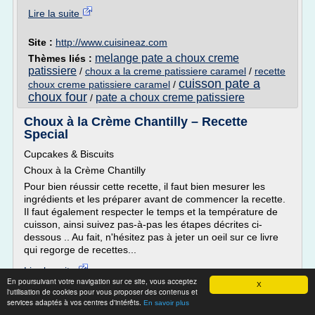
Lire la suite
Site :
http://www.cuisineaz.com
melange pate a choux creme
Thèmes liés :
patissiere
/
choux a la creme patissiere caramel
/
recette
cuisson pate a
choux creme patissiere caramel
/
choux four
pate a choux creme patissiere
/
Choux à la Crème Chantilly – Recette
Special
Cupcakes & Biscuits
Choux à la Crème Chantilly
Pour bien réussir cette recette, il faut bien mesurer les
ingrédients et les préparer avant de commencer la recette.
Il faut également respecter le temps et la température de
cuisson, ainsi suivez pas-à-pas les étapes décrites ci-
dessous .. Au fait, n'hésitez pas à jeter un oeil sur ce livre
qui regorge de recettes...
Lire la suite
En poursuivant votre navigation sur ce site, vous acceptez
X
l'utilisation de cookies pour vous proposer des contenus et
Site :
recettespecial.com
services adaptés à vos centres d'intérêts.
En savoir plus