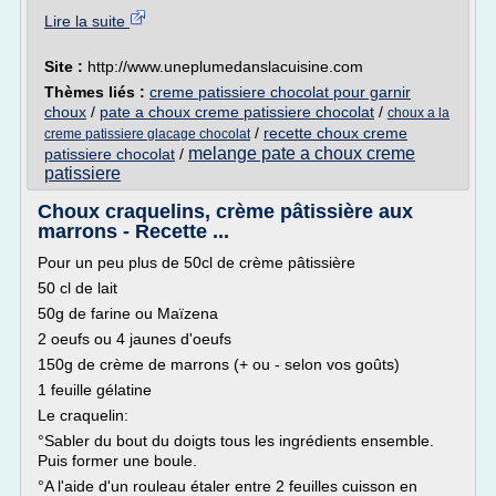
Lire la suite
Site :
http://www.uneplumedanslacuisine.com
Thèmes liés :
creme patissiere chocolat pour garnir
choux
/
pate a choux creme patissiere chocolat
/
choux a la
/
recette choux creme
creme patissiere glacage chocolat
melange pate a choux creme
patissiere chocolat
/
patissiere
Choux craquelins, crème pâtissière aux
marrons - Recette ...
Pour un peu plus de 50cl de crème pâtissière
50 cl de lait
50g de farine ou Maïzena
2 oeufs ou 4 jaunes d'oeufs
150g de crème de marrons (+ ou - selon vos goûts)
1 feuille gélatine
Le craquelin:
°Sabler du bout du doigts tous les ingrédients ensemble.
Puis former une boule.
°A l'aide d'un rouleau étaler entre 2 feuilles cuisson en