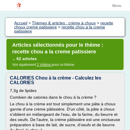
Menu
Accueil
>
Thèmes & articles : crème à choux
>
recette
choux creme patissiere
>
recette chou a la creme
patissiere
Articles sélectionnés pour le thème :
recette chou a la creme patissiere
62 articles
→
Voir également
2 Vidéos
pour ce thème
CALORIES Chou à la crème - Calculez les
CALORIES
7,3g de lipides
Combien de calories dans le chou à la crème ?
Le chou à la crème est tout simplement une pâte à choux
garnie d'une crème pâtissière. D'un côté, la pâte à choux
s'obtient en mélangeant de l'eau, de la farine, du beurre et
des oeufs. De l'autre, la crème pâtissière est une onctueuse
préparation à base de lait, de sucre, d'oeufs et de beurre.