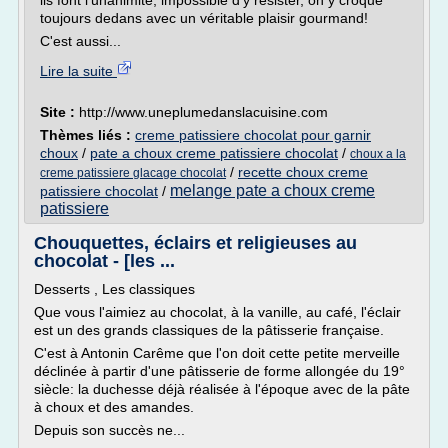
ils font l'unanimité, impossible d'y résister, on y croque
toujours dedans avec un véritable plaisir gourmand!
C'est aussi...
Lire la suite
Site :
http://www.uneplumedanslacuisine.com
Thèmes liés :
creme patissiere chocolat pour garnir
choux
/
pate a choux creme patissiere chocolat
/
choux a la
/
recette choux creme
creme patissiere glacage chocolat
melange pate a choux creme
patissiere chocolat
/
patissiere
Chouquettes, éclairs et religieuses au
chocolat - [les ...
Desserts , Les classiques
Que vous l'aimiez au chocolat, à la vanille, au café, l'éclair
est un des grands classiques de la pâtisserie française.
C'est à Antonin Carême que l'on doit cette petite merveille
déclinée à partir d'une pâtisserie de forme allongée du 19°
siècle: la duchesse déjà réalisée à l'époque avec de la pâte
à choux et des amandes.
Depuis son succès ne...