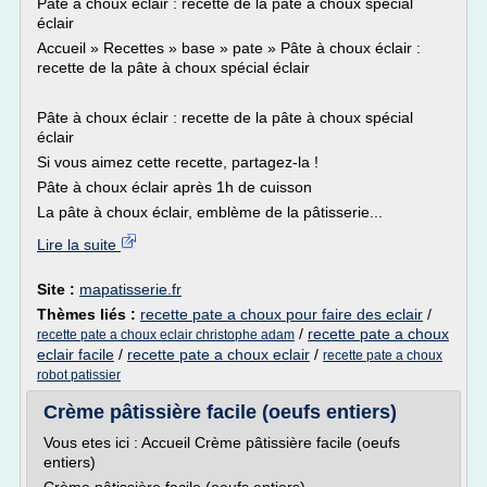
Pâte à choux éclair : recette de la pâte à choux spécial
éclair
Accueil » Recettes » base » pate » Pâte à choux éclair :
recette de la pâte à choux spécial éclair
Pâte à choux éclair : recette de la pâte à choux spécial
éclair
Si vous aimez cette recette, partagez-la !
Pâte à choux éclair après 1h de cuisson
La pâte à choux éclair, emblème de la pâtisserie...
Lire la suite
Site :
mapatisserie.fr
Thèmes liés :
recette pate a choux pour faire des eclair
/
/
recette pate a choux
recette pate a choux eclair christophe adam
eclair facile
/
recette pate a choux eclair
/
recette pate a choux
robot patissier
Crème pâtissière facile (oeufs entiers)
Vous etes ici : Accueil Crème pâtissière facile (oeufs
entiers)