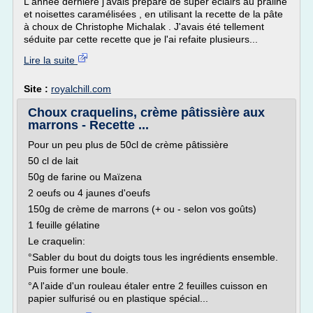
L'année dernière j'avais préparé de super éclairs au praliné
et noisettes caramélisées , en utilisant la recette de la pâte
à choux de Christophe Michalak . J'avais été tellement
séduite par cette recette que je l'ai refaite plusieurs...
Lire la suite
Site :
royalchill.com
Choux craquelins, crème pâtissière aux
marrons - Recette ...
Pour un peu plus de 50cl de crème pâtissière
50 cl de lait
50g de farine ou Maïzena
2 oeufs ou 4 jaunes d'oeufs
150g de crème de marrons (+ ou - selon vos goûts)
1 feuille gélatine
Le craquelin:
°Sabler du bout du doigts tous les ingrédients ensemble.
Puis former une boule.
°A l'aide d'un rouleau étaler entre 2 feuilles cuisson en
papier sulfurisé ou en plastique spécial...