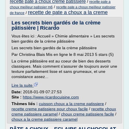
recette pate a choux creme patissiere
/
recette pate a
/
choux meilleur patissier m6
recette pate a choux meilleur patissier
recette de pate a choux a la creme
/
de france
Les secrets bien gardés de la crème
pâtissière | Ricardo
Vous êtes ici : Accueil » Chimie alimentaire » Les secrets
bien gardés de la crème pâtissière
Les secrets bien gardés de la crème pâtissière
Par Christina Blais Mis en ligne le 8 mai 2013 5 stars (5)
La crème pâtissière est au coeur de bien des desserts
classiques. Mais comment s'assurer de toujours avoir une
texture parfaitement lisse et sans grumeaux, et une
consistance assez...
Lire la suite
Date:
2018-01-09 07:27:53
Site :
https://www.ricardocuisine.com
Thèmes liés :
cuisson choux a la creme patissiere
/
recette creme patissiere pour choux facile
/
recette choux
creme patissiere caramel
/
choux creme patissiere facile
/
choux a la creme patissiere caramel