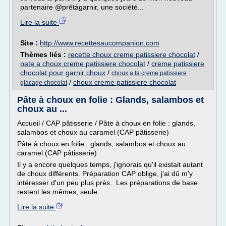
partenaire @prêtàgarnir, une société...
Lire la suite
Site :
http://www.recettesaucompanion.com
Thèmes liés :
recette choux creme patissiere chocolat
/
pate a choux creme patissiere chocolat
/
creme patissiere
chocolat pour garnir choux
/
choux a la creme patissiere
/
choux creme patissiere chocolat
glacage chocolat
Pâte à choux en folie : Glands, salambos et
choux au ...
Accueil / CAP pâtisserie / Pâte à choux en folie : glands,
salambos et choux au caramel (CAP pâtisserie)
Pâte à choux en folie : glands, salambos et choux au
caramel (CAP pâtisserie)
Il y a encore quelques temps, j'ignorais qu'il existait autant
de choux différents. Préparation CAP oblige, j'ai dû m'y
intéresser d'un peu plus près. Les préparations de base
restent les mêmes, seule...
Lire la suite