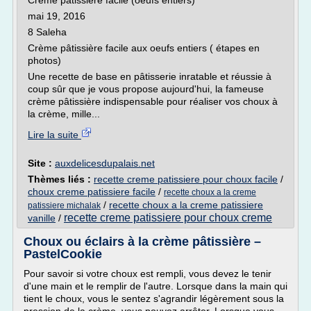
Crème pâtissière facile (oeufs entiers)
mai 19, 2016
8 Saleha
Crème pâtissière facile aux oeufs entiers ( étapes en
photos)
Une recette de base en pâtisserie inratable et réussie à
coup sûr que je vous propose aujourd'hui, la fameuse
crème pâtissière indispensable pour réaliser vos choux à
la crème, mille...
Lire la suite
Site :
auxdelicesdupalais.net
Thèmes liés :
recette creme patissiere pour choux facile
/
choux creme patissiere facile
/
recette choux a la creme
/
recette choux a la creme patissiere
patissiere michalak
recette creme patissiere pour choux creme
vanille
/
Choux ou éclairs à la crème pâtissière –
PastelCookie
Pour savoir si votre choux est rempli, vous devez le tenir
d'une main et le remplir de l'autre. Lorsque dans la main qui
tient le choux, vous le sentez s'agrandir légèrement sous la