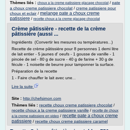
Thèmes liés :
/
pate
choux a la creme patissiere glacage chocolat
a choux creme patissiere chocolat
/
creme patissiere pour
melange pate a choux creme
choux et eclair
/
patissiere
/
recette choux a la creme glacage chocolat
Crème pâtissière - recette de la crème
pâtissière (aussi ...
Ingrédients (Convertir les mesures ou températures...)
Recette de crème pâtissière pour 8 personnes 1 demi litre
de lait entier - 5 jaunes d' oeufs - 1 gousse de vanille - 1
pincée de sel - 80 g de sucre - 40 g de farine + 30 g de
fécule - 1 noisette de beurre pour tamponner la surface.
Préparation de la recette
1 - Faire chauffer le lait avec une...
Lire la suite
Site :
http://chefsimon.com
Thèmes liés :
recette choux creme patissiere chocolat
/
recette choux a la creme patissiere vanille
/
recette de choux
recette pate a choux creme
/
a la creme patissiere en video
patissiere
/
recette choux creme patissiere caramel