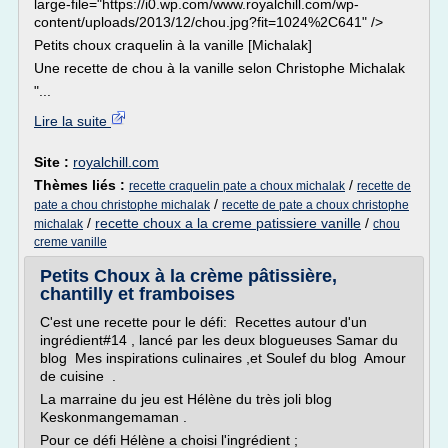
large-file="https://i0.wp.com/www.royalchill.com/wp-
content/uploads/2013/12/chou.jpg?fit=1024%2C641" />
Petits choux craquelin à la vanille [Michalak]
Une recette de chou à la vanille selon Christophe Michalak
"...
Lire la suite
Site :
royalchill.com
Thèmes liés :
/
recette craquelin pate a choux michalak
recette de
/
pate a chou christophe michalak
recette de pate a choux christophe
/
recette choux a la creme patissiere vanille
/
michalak
chou
creme vanille
Petits Choux à la crème pâtissière,
chantilly et framboises
C'est une recette pour le défi: Recettes autour d'un
ingrédient#14 , lancé par les deux blogueuses Samar du
blog Mes inspirations culinaires ,et Soulef du blog Amour
de cuisine .
La marraine du jeu est Hélène du très joli blog
Keskonmangemaman .
Pour ce défi Hélène a choisi l'ingrédient ;