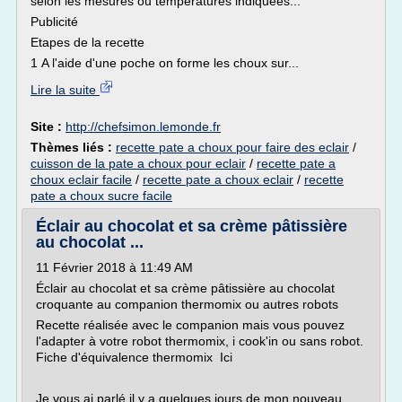
selon les mesures ou températures indiquées...
Publicité
Etapes de la recette
1 A l'aide d'une poche on forme les choux sur...
Lire la suite
Site :
http://chefsimon.lemonde.fr
Thèmes liés :
recette pate a choux pour faire des eclair
/
cuisson de la pate a choux pour eclair
/
recette pate a
choux eclair facile
/
recette pate a choux eclair
/
recette
pate a choux sucre facile
Éclair au chocolat et sa crème pâtissière
au chocolat ...
11 Février 2018 à 11:49 AM
Éclair au chocolat et sa crème pâtissière au chocolat
croquante au companion thermomix ou autres robots
Recette réalisée avec le companion mais vous pouvez
l'adapter à votre robot thermomix, i cook'in ou sans robot.
Fiche d'équivalence thermomix Ici
Je vous ai parlé il y a quelques jours de mon nouveau