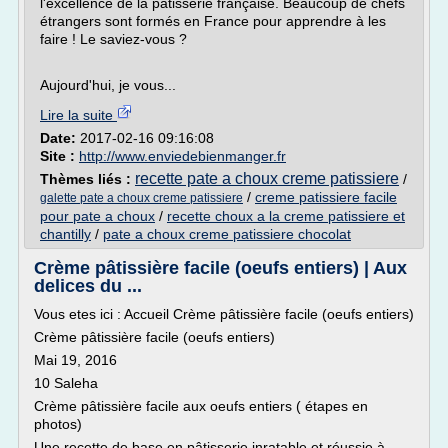
l'excellence de la pâtisserie française. Beaucoup de chefs
étrangers sont formés en France pour apprendre à les
faire ! Le saviez-vous ?
Aujourd'hui, je vous...
Lire la suite
Date:
2017-02-16 09:16:08
Site :
http://www.enviedebienmanger.fr
recette pate a choux creme patissiere
Thèmes liés :
/
/
creme patissiere facile
galette pate a choux creme patissiere
pour pate a choux
/
recette choux a la creme patissiere et
chantilly
/
pate a choux creme patissiere chocolat
Crème pâtissière facile (oeufs entiers) | Aux
delices du ...
Vous etes ici : Accueil Crème pâtissière facile (oeufs entiers)
Crème pâtissière facile (oeufs entiers)
Mai 19, 2016
10 Saleha
Crème pâtissière facile aux oeufs entiers ( étapes en
photos)
Une recette de base en pâtisserie inratable et réussie à