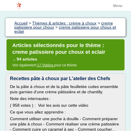
Menu
Accueil
>
Thèmes & articles : crème à choux
>
creme
patissiere pour choux
>
creme patissiere pour choux et
eclair
Articles sélectionnés pour le thème :
creme patissiere pour choux et eclair
94 articles
→
Voir également
17 Vidéos
pour ce thème
Recettes pâte à choux par L'atelier des Chefs
De la pâte à choux et de la pâte feuilletée cuites ensemble
puis garnies d'une crème pâtissière et de chantilly.
Note des internautes :
( 958 votes ) : Voir les avis sur cette vidéo
Ce que vous allez apprendre :
Comment utiliser une poche à douille - Comment préparer
une pâte à choux - Comment réaliser une crème patissière
- Comment cuire un caramel à sec - Comment coucher...