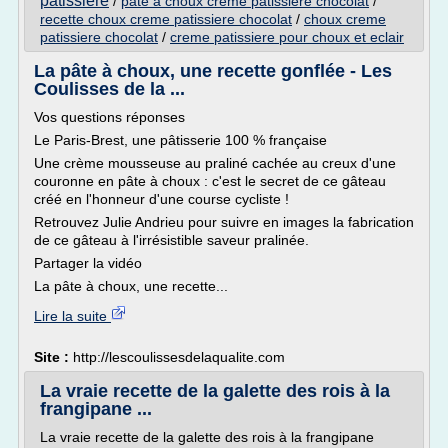
patissiere
/
pate a choux creme patissiere chocolat
/
recette choux creme patissiere chocolat
/
choux creme
patissiere chocolat
/
creme patissiere pour choux et eclair
La pâte à choux, une recette gonflée - Les
Coulisses de la ...
Vos questions réponses
Le Paris-Brest, une pâtisserie 100 % française
Une crème mousseuse au praliné cachée au creux d'une
couronne en pâte à choux : c'est le secret de ce gâteau
créé en l'honneur d'une course cycliste !
Retrouvez Julie Andrieu pour suivre en images la fabrication
de ce gâteau à l'irrésistible saveur pralinée.
Partager la vidéo
La pâte à choux, une recette...
Lire la suite
Site :
http://lescoulissesdelaqualite.com
La vraie recette de la galette des rois à la
frangipane ...
La vraie recette de la galette des rois à la frangipane