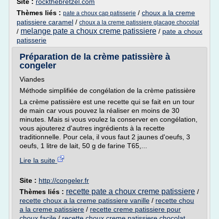
Site :
rockthebretzel.com
Thèmes liés :
/
choux a la creme
pate a choux cap patisserie
patissiere caramel
/
choux a la creme patissiere glacage chocolat
melange pate a choux creme patissiere
/
/
pate a choux
patisserie
Préparation de la crème patissière à
congeler
Viandes
Méthode simplifiée de congélation de la crème patissière
La crème patissière est une recette qui se fait en un tour
de main car vous pouvez la réaliser en moins de 30
minutes. Mais si vous voulez la conserver en congélation,
vous ajouterez d'autres ingrédients à la recette
traditionnelle. Pour cela, il vous faut 2 jaunes d'oeufs, 3
oeufs, 1 litre de lait, 50 g de farine T65,...
Lire la suite
Site :
http://congeler.fr
recette pate a choux creme patissiere
Thèmes liés :
/
recette choux a la creme patissiere vanille
/
recette chou
a la creme patissiere
/
recette creme patissiere pour
choux facile
/
recette choux creme patissiere chocolat