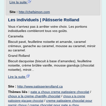
Lire la suite
Site :
http://chefsimon.com
Les individuels | Pâtisserie Rolland
Vous n'arrivez pas à arrêter votre choix. Les portions
individuelles combleront tous vos goûts.
Caramelia
Biscuit pavé, feuilletine noisette et amande, caramel
crémeux, ganache au caramel, mousse au caramel, miroir
au caramel.
Grand Rolland
Biscuit dacquoise (biscuit à base d'amandes), feuilletine
noisette, crème brûlée vanille, mousse gianduja (chocolat
noisette), miroir...
Lire la suite
Site :
http://www.patisserierolland.ca
Thèmes liés :
pate a choux creme patissiere chocolat
/
choux a la creme chantilly chocolat
/
choux a la creme
/
creme patissiere chocolat pour
patissiere glacage chocolat
garnir choux
/
creme chocolat pour pate a chou