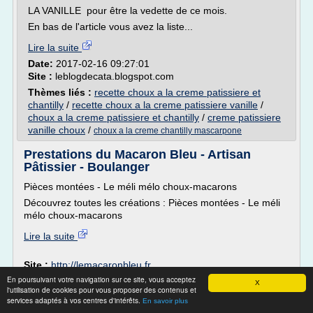
LA VANILLE pour être la vedette de ce mois.
En bas de l'article vous avez la liste...
Lire la suite
Date:
2017-02-16 09:27:01
Site :
leblogdecata.blogspot.com
Thèmes liés :
recette choux a la creme patissiere et
chantilly
/
recette choux a la creme patissiere vanille
/
choux a la creme patissiere et chantilly
/
creme patissiere
vanille choux
/
choux a la creme chantilly mascarpone
Prestations du Macaron Bleu - Artisan
Pâtissier - Boulanger
Pièces montées - Le méli mélo choux-macarons
Découvrez toutes les créations : Pièces montées - Le méli
mélo choux-macarons
Lire la suite
Site :
http://lemacaronbleu.fr
En poursuivant votre navigation sur ce site, vous acceptez
Thèmes liés :
creme patissiere pour choux piece montee
/
X
l'utilisation de cookies pour vous proposer des contenus et
piece montee choux creme
/
/
creme
piece montee chou creme
services adaptés à vos centres d'intérêts.
En savoir plus
patissiere chocolat pour garnir choux
/
creme patissiere