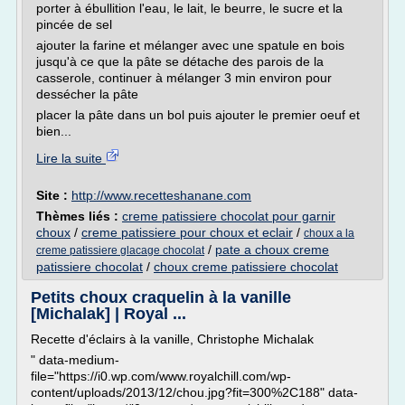
porter à ébullition l'eau, le lait, le beurre, le sucre et la
pincée de sel
ajouter la farine et mélanger avec une spatule en bois
jusqu'à ce que la pâte se détache des parois de la
casserole, continuer à mélanger 3 min environ pour
dessécher la pâte
placer la pâte dans un bol puis ajouter le premier oeuf et
bien...
Lire la suite
Site :
http://www.recetteshanane.com
Thèmes liés :
creme patissiere chocolat pour garnir
choux
/
creme patissiere pour choux et eclair
/
choux a la
/
pate a choux creme
creme patissiere glacage chocolat
patissiere chocolat
/
choux creme patissiere chocolat
Petits choux craquelin à la vanille
[Michalak] | Royal ...
Recette d'éclairs à la vanille, Christophe Michalak
" data-medium-
file="https://i0.wp.com/www.royalchill.com/wp-
content/uploads/2013/12/chou.jpg?fit=300%2C188" data-