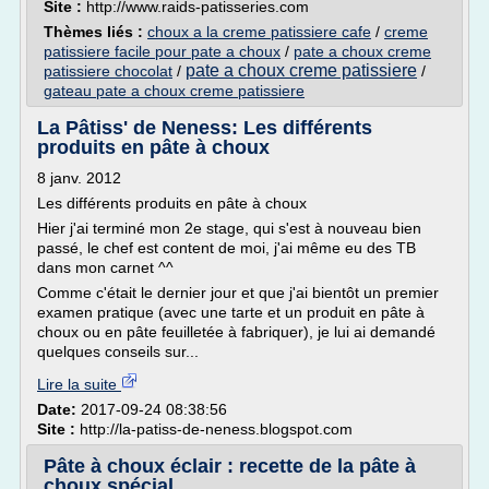
Site :
http://www.raids-patisseries.com
Thèmes liés :
choux a la creme patissiere cafe
/
creme
patissiere facile pour pate a choux
/
pate a choux creme
pate a choux creme patissiere
patissiere chocolat
/
/
gateau pate a choux creme patissiere
La Pâtiss' de Neness: Les différents
produits en pâte à choux
8 janv. 2012
Les différents produits en pâte à choux
Hier j'ai terminé mon 2e stage, qui s'est à nouveau bien
passé, le chef est content de moi, j'ai même eu des TB
dans mon carnet ^^
Comme c'était le dernier jour et que j'ai bientôt un premier
examen pratique (avec une tarte et un produit en pâte à
choux ou en pâte feuilletée à fabriquer), je lui ai demandé
quelques conseils sur...
Lire la suite
Date:
2017-09-24 08:38:56
Site :
http://la-patiss-de-neness.blogspot.com
Pâte à choux éclair : recette de la pâte à
choux spécial ...