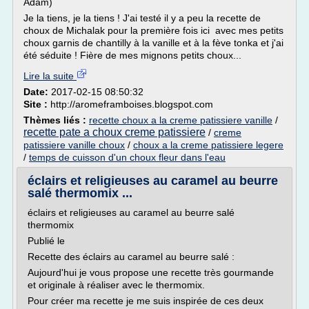
Adam)
Je la tiens, je la tiens ! J'ai testé il y a peu la recette de
choux de Michalak pour la première fois ici avec mes petits
choux garnis de chantilly à la vanille et à la fève tonka et j'ai
été séduite ! Fière de mes mignons petits choux...
Lire la suite
Date:
2017-02-15 08:50:32
Site :
http://aromeframboises.blogspot.com
Thèmes liés :
recette choux a la creme patissiere vanille
/
recette pate a choux creme patissiere
/
creme
patissiere vanille choux
/
choux a la creme patissiere legere
/
temps de cuisson d'un choux fleur dans l'eau
éclairs et religieuses au caramel au beurre
salé thermomix ...
éclairs et religieuses au caramel au beurre salé
thermomix
Publié le
Recette des éclairs au caramel au beurre salé :
Aujourd'hui je vous propose une recette très gourmande
et originale à réaliser avec le thermomix.
Pour créer ma recette je me suis inspirée de ces deux