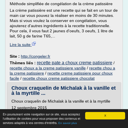
Méthode simplifiée de congélation de la crème patissière
La crème patissière est une recette qui se fait en un tour de
main car vous pouvez la réaliser en moins de 30 minutes.
Mais si vous voulez la conserver en congélation, vous
ajouterez d'autres ingrédients à la recette traditionnelle.
Pour cela, il vous faut 2 jaunes d'oeufs, 3 oeufs, 1 litre de
lait, 50 g de farine T65,...
Lire la suite
Site :
http://congeler.fr
recette pate a choux creme patissiere
Thèmes liés :
/
recette choux a la creme patissiere vanille
/
recette chou a
la creme patissiere
/
recette creme patissiere pour choux
facile
/
recette choux creme patissiere chocolat
Choux craquelin de Michalak à la vanille et
à la myrtille ...
Choux craquelin de Michalak à la vanille et à la myrtille
12 septembre 2015
En poursuivant votre navigation sur ce site, vous acceptez
Ce soir je vais vous parler d'une recette et pas n'importe
X
l'utilisation de cookies pour vous proposer des contenus et
laquelle car il s'agit de la recette de choux craquelin de
services adaptés à vos centres d'intérêts.
En savoir plus
Michalak qu'il nous dévoile dans un de ses livres pour