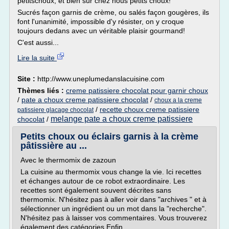
petitschoux, et bien sûr chez nous petits choux!
Sucrés façon garnis de crème, ou salés façon gougères, ils
font l'unanimité, impossible d'y résister, on y croque
toujours dedans avec un véritable plaisir gourmand!
C'est aussi...
Lire la suite
Site :
http://www.uneplumedanslacuisine.com
Thèmes liés :
creme patissiere chocolat pour garnir choux
/
pate a choux creme patissiere chocolat
/
choux a la creme
/
recette choux creme patissiere
patissiere glacage chocolat
melange pate a choux creme patissiere
chocolat
/
Petits choux ou éclairs garnis à la crème
pâtissière au ...
Avec le thermomix de zazoun
La cuisine au thermomix vous change la vie. Ici recettes
et échanges autour de ce robot extraordinaire. Les
recettes sont également souvent décrites sans
thermomix. N'hésitez pas à aller voir dans "archives " et à
sélectionner un ingrédient ou un mot dans la "recherche".
N'hésitez pas à laisser vos commentaires. Vous trouverez
également des catégories.Enfin...