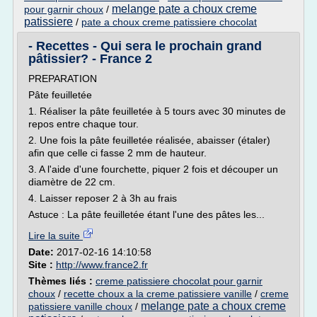
melange pate a choux creme
pour garnir choux
/
patissiere
/
pate a choux creme patissiere chocolat
- Recettes - Qui sera le prochain grand
pâtissier? - France 2
PREPARATION
Pâte feuilletée
1. Réaliser la pâte feuilletée à 5 tours avec 30 minutes de
repos entre chaque tour.
2. Une fois la pâte feuilletée réalisée, abaisser (étaler)
afin que celle ci fasse 2 mm de hauteur.
3. A l'aide d'une fourchette, piquer 2 fois et découper un
diamètre de 22 cm.
4. Laisser reposer 2 à 3h au frais
Astuce : La pâte feuilletée étant l'une des pâtes les...
Lire la suite
Date:
2017-02-16 14:10:58
Site :
http://www.france2.fr
Thèmes liés :
creme patissiere chocolat pour garnir
choux
/
recette choux a la creme patissiere vanille
/
creme
melange pate a choux creme
patissiere vanille choux
/