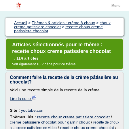
Menu
Accueil
>
Thèmes & articles : crème à choux
>
choux
creme patissiere chocolat
>
recette choux creme
patissiere chocolat
Articles sélectionnés pour le thème :
recette choux creme patissiere chocolat
114 articles
→
Voir également
18 Vidéos
pour ce thème
Comment faire la recette de la crème pâtissière au
chocolat?
Voici une recette simple de la recette de la crème...
Lire la suite
Site :
youtube.com
Thèmes liés :
recette choux creme patissiere chocolat
/
creme patissiere chocolat pour garnir choux
/
recette de choux
/
recette choux creme chocolat
/
a la creme patissiere en video