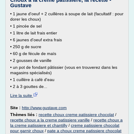
Choux à la crème pâtissière, la recette -
Gustave
• 1 jaune d'oeuf + 2 cuillères à soupe de lait (facultatif : pour
dorer les choux)
• 1 pincée de sel
• 1 litre de lait frais entier
• 6 jaunes d'oeuf extra frais
• 250 g de sucre
• 60 g de fécule de maïs
• 2 gousses de vanille
• un pot de fondant pâtissier (vous en trouverez dans les
magasins spécialisés)
• 1 cuillère à café d'eau
• 2 à 3 gouttes de...
Lire la suite
Site :
http://www.gustave.com
Thèmes liés :
recette choux creme patissiere chocolat
/
recette choux a la creme patissiere vanille
/
recette choux a
la creme patissiere et chantilly
/
creme patissiere chocolat
pour garnir choux
/
pate a choux creme patissiere chocolat