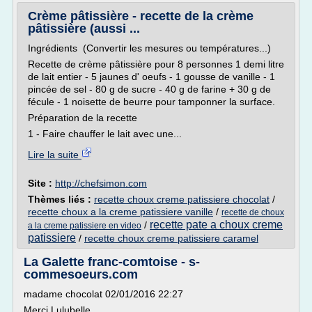
Crème pâtissière - recette de la crème
pâtissière (aussi ...
Ingrédients (Convertir les mesures ou températures...)
Recette de crème pâtissière pour 8 personnes 1 demi litre
de lait entier - 5 jaunes d' oeufs - 1 gousse de vanille - 1
pincée de sel - 80 g de sucre - 40 g de farine + 30 g de
fécule - 1 noisette de beurre pour tamponner la surface.
Préparation de la recette
1 - Faire chauffer le lait avec une...
Lire la suite
Site :
http://chefsimon.com
Thèmes liés :
recette choux creme patissiere chocolat
/
recette choux a la creme patissiere vanille
/
recette de choux
recette pate a choux creme
/
a la creme patissiere en video
patissiere
/
recette choux creme patissiere caramel
La Galette franc-comtoise - s-
commesoeurs.com
madame chocolat 02/01/2016 22:27
Merci Lulubelle