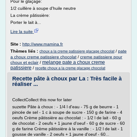
Pour le glaçage:
1/2 cuillère à soupe d'huile neutre
La crème pâtissière:
Porter le lait à...
Lire la suite
Site :
http://www.mamina.fr
Thèmes liés :
/
pate
choux a la creme patissiere glacage chocolat
a choux creme patissiere chocolat
/
creme patissiere pour
melange pate a choux creme
choux et eclair
/
patissiere
/
recette choux a la creme glacage chocolat
Recette pâte à choux par La : Très facile à
réaliser ...
CollectCollect this now for later
suzette Pâte à choux : - 1/4 l d'eau - 75 g de beurre - 1
pincée de sel - 1 c à soupe de sucre - 150 g de farine - 4
oeufs Crème pâtissière au chocolat : - 1/2 l de lait - 60 g
de chocolat - 2 oeufs + 1 jaune d'oeuf - 60 g de sucre - 60
g de farine Crème pâtissière à la vanille : - 1/2 l de lait - 1
gousse de vanille - 2 oeufs + 1 jaune d'oeuf - 60...