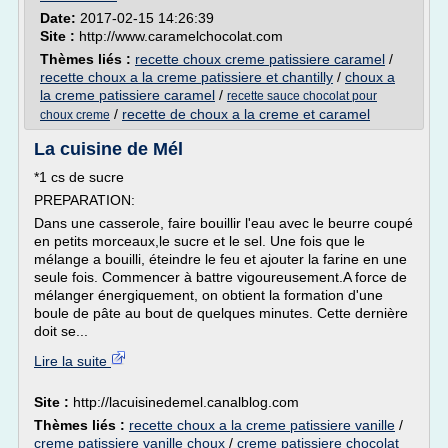
Date:
2017-02-15 14:26:39
Site :
http://www.caramelchocolat.com
Thèmes liés :
recette choux creme patissiere caramel
/
recette choux a la creme patissiere et chantilly
/
choux a
la creme patissiere caramel
/
recette sauce chocolat pour
/
recette de choux a la creme et caramel
choux creme
La cuisine de Mél
*1 cs de sucre
PREPARATION:
Dans une casserole, faire bouillir l'eau avec le beurre coupé
en petits morceaux,le sucre et le sel. Une fois que le
mélange a bouilli, éteindre le feu et ajouter la farine en une
seule fois. Commencer à battre vigoureusement.A force de
mélanger énergiquement, on obtient la formation d'une
boule de pâte au bout de quelques minutes. Cette dernière
doit se...
Lire la suite
Site :
http://lacuisinedemel.canalblog.com
Thèmes liés :
recette choux a la creme patissiere vanille
/
creme patissiere vanille choux
/
creme patissiere chocolat