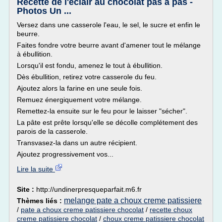
Recette de l'éclair au chocolat pas à pas -
Photos Un ...
Versez dans une casserole l'eau, le sel, le sucre et enfin le
beurre.
Faites fondre votre beurre avant d'amener tout le mélange
à ébullition.
Lorsqu'il est fondu, amenez le tout à ébullition.
Dès ébullition, retirez votre casserole du feu.
Ajoutez alors la farine en une seule fois.
Remuez énergiquement votre mélange.
Remettez-la ensuite sur le feu pour le laisser "sécher".
La pâte est prête lorsqu'elle se décolle complétement des
parois de la casserole.
Transvasez-la dans un autre récipient.
Ajoutez progressivement vos...
Lire la suite
Site :
http://undinerpresqueparfait.m6.fr
melange pate a choux creme patissiere
Thèmes liés :
/
pate a choux creme patissiere chocolat
/
recette choux
creme patissiere chocolat
/
choux creme patissiere chocolat