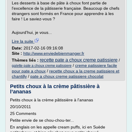
Les desserts à base de pâte à choux font partie de
l'excellence de la pâtisserie française. Beaucoup de chefs
étrangers sont formés en France pour apprendre à les
faire ! Le saviez-vous ?
Aujourd'hui, je vous...
Lire la suite
Date:
2017-02-16 09:16:08
Site :
http://www.enviedebienmanger.fr
recette pate a choux creme patissiere
Thèmes liés :
/
/
creme patissiere facile
galette pate a choux creme patissiere
pour pate a choux
/
recette choux a la creme patissiere et
chantilly
/
pate a choux creme patissiere chocolat
Petits choux à la crème pâtissière à
l’ananas
Petits choux à la crème pâtissière à l'ananas
20/10/2011
25 Comments
Petite envie de se chou-chou-ter...
En anglais on les appelle cream puffs, ici en Suède