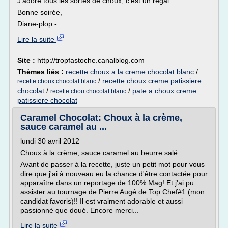
J'adore tous les sortes de choux, c'est un régal.
Bonne soirée,
Diane-plop -...
Lire la suite
Site :
http://tropfastoche.canalblog.com
Thèmes liés :
recette choux a la creme chocolat blanc
/
/
recette choux creme patissiere
recette choux chocolat blanc
chocolat
/
/
pate a choux creme
recette chou chocolat blanc
patissiere chocolat
Caramel Chocolat: Choux à la crème,
sauce caramel au ...
lundi 30 avril 2012
Choux à la crème, sauce caramel au beurre salé
Avant de passer à la recette, juste un petit mot pour vous
dire que j'ai à nouveau eu la chance d'être contactée pour
apparaître dans un reportage de 100% Mag! Et j'ai pu
assister au tournage de Pierre Augé de Top Chef#1 (mon
candidat favoris)!! Il est vraiment adorable et aussi
passionné que doué. Encore merci...
Lire la suite