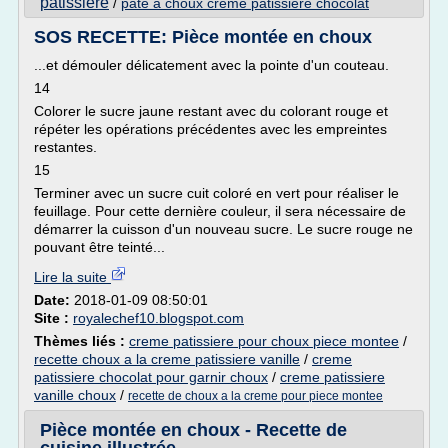
patissiere
/
pate a choux creme patissiere chocolat
SOS RECETTE: Pièce montée en choux
...et démouler délicatement avec la pointe d'un couteau.
14
Colorer le sucre jaune restant avec du colorant rouge et
répéter les opérations précédentes avec les empreintes
restantes.
15
Terminer avec un sucre cuit coloré en vert pour réaliser le
feuillage. Pour cette dernière couleur, il sera nécessaire de
démarrer la cuisson d'un nouveau sucre. Le sucre rouge ne
pouvant être teinté...
Lire la suite
Date:
2018-01-09 08:50:01
Site :
royalechef10.blogspot.com
Thèmes liés :
creme patissiere pour choux piece montee
/
recette choux a la creme patissiere vanille
/
creme
patissiere chocolat pour garnir choux
/
creme patissiere
vanille choux
/
recette de choux a la creme pour piece montee
Pièce montée en choux - Recette de