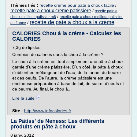
Thèmes liés :
recette creme pour pate a choux facile
/
recette pate a choux creme patissiere
/
recette pate a
/
choux meilleur patissier m6
recette pate a choux meilleur patissier
recette de pate a choux a la creme
/
de france
CALORIES Chou à la crème - Calculez les
CALORIES
7,3g de lipides
Combien de calories dans le chou à la crème ?
Le chou à la crème est tout simplement une pâte à choux
garnie d'une crème pâtissière. D'un côté, la pâte à choux
s'obtient en mélangeant de l'eau, de la farine, du beurre
et des oeufs. De l'autre, la crème pâtissière est une
onctueuse préparation à base de lait, de sucre, d'oeufs et
de beurre. Au final, le chou à...
Lire la suite
Site :
http://www.infocalories.fr
La Pâtiss' de Neness: Les différents
produits en pâte à choux
8 janv. 2012