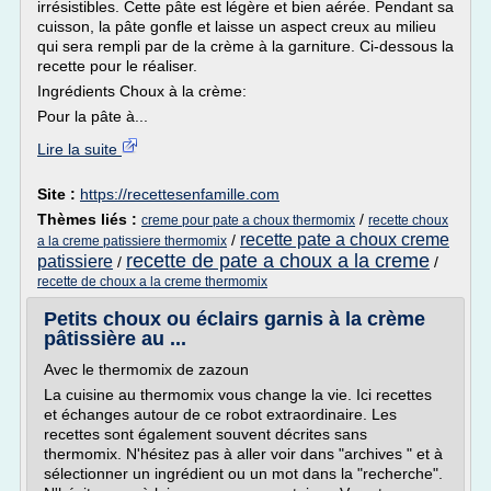
irrésistibles. Cette pâte est légère et bien aérée. Pendant sa
cuisson, la pâte gonfle et laisse un aspect creux au milieu
qui sera rempli par de la crème à la garniture. Ci-dessous la
recette pour le réaliser.
Ingrédients Choux à la crème:
Pour la pâte à...
Lire la suite
Site :
https://recettesenfamille.com
Thèmes liés :
/
creme pour pate a choux thermomix
recette choux
recette pate a choux creme
/
a la creme patissiere thermomix
recette de pate a choux a la creme
patissiere
/
/
recette de choux a la creme thermomix
Petits choux ou éclairs garnis à la crème
pâtissière au ...
Avec le thermomix de zazoun
La cuisine au thermomix vous change la vie. Ici recettes
et échanges autour de ce robot extraordinaire. Les
recettes sont également souvent décrites sans
thermomix. N'hésitez pas à aller voir dans "archives " et à
sélectionner un ingrédient ou un mot dans la "recherche".