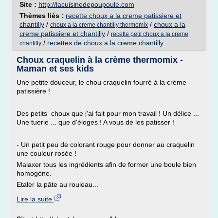
Site :
http://lacuisinedepoupoule.com
Thèmes liés :
recette choux a la creme patissiere et
chantilly
/
/
choux a la
choux a la creme chantilly thermomix
creme patissiere et chantilly
/
recette petit choux a la creme
/
recettes de choux a la creme chantilly
chantilly
Choux craquelin à la crème thermomix -
Maman et ses kids
Une petite douceur, le chou craquelin fourré à la crème
patissière !
Des petits choux que j'ai fait pour mon travail ! Un délice ...
Une tuerie ... que d'éloges ! A vous de les patisser !
- Un petit peu de colorant rouge pour donner au craquelin
une couleur rosée !
Malaxer tous les ingrédients afin de former une boule bien
homogène.
Etaler la pâte au rouleau...
Lire la suite