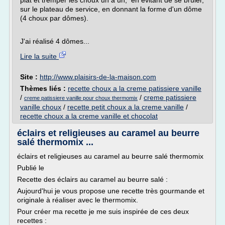
plat et tremper les choux un à un, en évitant de se brûler,
sur le plateau de service, en donnant la forme d'un dôme
(4 choux par dômes).
J'ai réalisé 4 dômes...
Lire la suite
Site :
http://www.plaisirs-de-la-maison.com
Thèmes liés :
recette choux a la creme patissiere vanille
/
/
creme patissiere
creme patissiere vanille pour choux thermomix
vanille choux
/
recette petit choux a la creme vanille
/
recette choux a la creme vanille et chocolat
éclairs et religieuses au caramel au beurre
salé thermomix ...
éclairs et religieuses au caramel au beurre salé thermomix
Publié le
Recette des éclairs au caramel au beurre salé :
Aujourd'hui je vous propose une recette très gourmande et
originale à réaliser avec le thermomix.
Pour créer ma recette je me suis inspirée de ces deux
recettes :