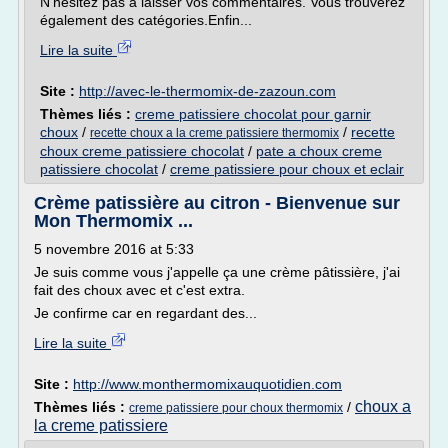
N'hésitez pas à laisser vos commentaires. Vous trouverez
également des catégories.Enfin...
Lire la suite
Site :
http://avec-le-thermomix-de-zazoun.com
Thèmes liés :
creme patissiere chocolat pour garnir
choux
/
/
recette
recette choux a la creme patissiere thermomix
choux creme patissiere chocolat
/
pate a choux creme
patissiere chocolat
/
creme patissiere pour choux et eclair
Crème patissière au citron - Bienvenue sur
Mon Thermomix ...
5 novembre 2016 at 5:33
Je suis comme vous j'appelle ça une crème pâtissière, j'ai
fait des choux avec et c'est extra.
Je confirme car en regardant des...
Lire la suite
Site :
http://www.monthermomixauquotidien.com
choux a
Thèmes liés :
/
creme patissiere pour choux thermomix
la creme patissiere