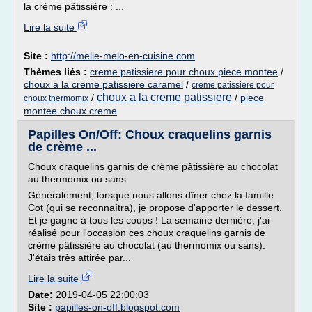
la crème pâtissière : ...
Lire la suite
Site :
http://melie-melo-en-cuisine.com
Thèmes liés :
creme patissiere pour choux piece montee
/
choux a la creme patissiere caramel
/
creme patissiere pour
choux a la creme patissiere
/
/
piece
choux thermomix
montee choux creme
Papilles On/Off: Choux craquelins garnis
de crème ...
Choux craquelins garnis de crème pâtissière au chocolat
au thermomix ou sans
Généralement, lorsque nous allons dîner chez la famille
Cot (qui se reconnaîtra), je propose d'apporter le dessert.
Et je gagne à tous les coups ! La semaine dernière, j'ai
réalisé pour l'occasion ces choux craquelins garnis de
crème pâtissière au chocolat (au thermomix ou sans).
J'étais très attirée par...
Lire la suite
Date:
2019-04-05 22:00:03
Site :
papilles-on-off.blogspot.com