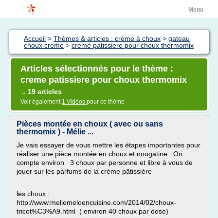
Menu
Accueil
>
Thèmes & articles : crème à choux
>
gateau
choux creme
>
creme patissiere pour choux thermomix
Articles sélectionnés pour le thème :
creme patissiere pour choux thermomix
19 articles
→
Voir également
1 Vidéos
pour ce thème
Pièces montée en choux ( avec ou sans
thermomix ) - Mélie ...
Je vais essayer de vous mettre les étapes importantes pour
réaliser une pièce montée en choux et nougatine . On
compte environ 3 choux par personne et libre à vous de
jouer sur les parfums de la crème pâtissière
les choux :
http://www.meliemeloencuisine.com/2014/02/choux-
tricot%C3%A9.html ( environ 40 choux par dose)