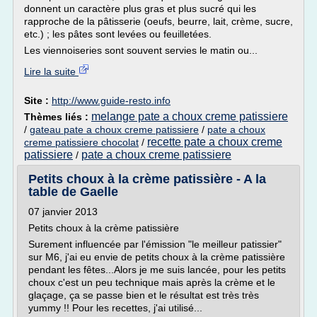
donnent un caractère plus gras et plus sucré qui les
rapproche de la pâtisserie (oeufs, beurre, lait, crème, sucre,
etc.) ; les pâtes sont levées ou feuilletées.
Les viennoiseries sont souvent servies le matin ou...
Lire la suite
Site :
http://www.guide-resto.info
melange pate a choux creme patissiere
Thèmes liés :
/
gateau pate a choux creme patissiere
/
pate a choux
recette pate a choux creme
creme patissiere chocolat
/
patissiere
pate a choux creme patissiere
/
Petits choux à la crème patissière - A la
table de Gaelle
07 janvier 2013
Petits choux à la crème patissière
Surement influencée par l'émission "le meilleur patissier"
sur M6, j'ai eu envie de petits choux à la crème patissière
pendant les fêtes...Alors je me suis lancée, pour les petits
choux c'est un peu technique mais après la crème et le
glaçage, ça se passe bien et le résultat est très très
yummy !! Pour les recettes, j'ai utilisé...