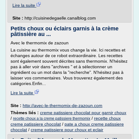
Lire la suite
Site :
http://cuisinedegaelle.canalblog.com
Petits choux ou éclairs garnis à la crème
pâtissière au ...
Avec le thermomix de zazoun
La cuisine au thermomix vous change la vie. Ici recettes et
échanges autour de ce robot extraordinaire. Les recettes
sont également souvent décrites sans thermomix. N'hésitez
pas à aller voir dans "archives " et à sélectionner un
ingrédient ou un mot dans la "recherche". N'hésitez pas à
laisser vos commentaires. Vous trouverez également des
catégories.Enfin...
Lire la suite
Site :
http://avec-le-thermomix-de-zazoun.com
Thèmes liés :
creme patissiere chocolat pour garnir choux
/
/
recette choux
recette choux a la creme patissiere thermomix
creme patissiere chocolat
/
pate a choux creme patissiere
chocolat
/
creme patissiere pour choux et eclair