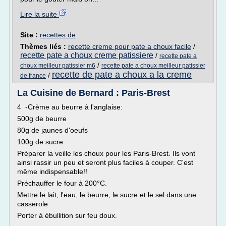
Lire la suite
Site :
recettes.de
Thèmes liés :
recette creme pour pate a choux facile
/
recette pate a choux creme patissiere
/
recette pate a
/
choux meilleur patissier m6
recette pate a choux meilleur patissier
recette de pate a choux a la creme
/
de france
La Cuisine de Bernard : Paris-Brest
4 -Crème au beurre à l'anglaise:
500g de beurre
80g de jaunes d'oeufs
100g de sucre
Préparer la veille les choux pour les Paris-Brest. Ils vont
ainsi rassir un peu et seront plus faciles à couper. C'est
même indispensable!!
Préchauffer le four à 200°C.
Mettre le lait, l'eau, le beurre, le sucre et le sel dans une
casserole.
Porter à ébullition sur feu doux.