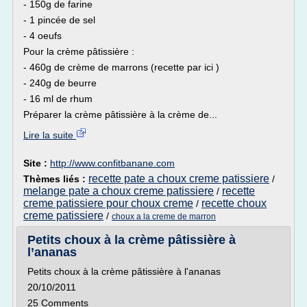
- 150g de farine
- 1 pincée de sel
- 4 oeufs
Pour la crème pâtissière :
- 460g de crème de marrons (recette par ici )
- 240g de beurre
- 16 ml de rhum
Préparer la crème pâtissière à la crème de...
Lire la suite
Site :
http://www.confitbanane.com
recette pate a choux creme patissiere
Thèmes liés :
/
melange pate a choux creme patissiere
recette
/
creme patissiere pour choux creme
recette choux
/
creme patissiere
/
choux a la creme de marron
Petits choux à la crème pâtissière à
l’ananas
Petits choux à la crème pâtissière à l'ananas
20/10/2011
25 Comments