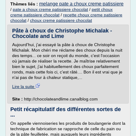
melange pate a choux creme patissiere
Thèmes liés :
/
pate a choux creme patissiere chocolat
/
petit choux
creme patissiere chocolat
/
recette choux creme patissiere
chocolat
/
choux creme patissiere chocolat
Pâte à choux de Christophe Michalak -
Chocolate and Lime
Aujourd'hui, j'ai essayé la pâte à choux de Christophe
Michalak. Mon chéri me réclame des choux depuis la nuit
des temps... ce soir on reçoit du monde, c'est l'occasion
où jamais de réaliser la recette. Je maîtrise relativement
bien le sujet, j'ai habituellement des choux parfaitement
ronds, mais cette fois ci, c'est râté.... Bon il est vrai que je
n'ai pas de four à chaleur statique,...
Lire la suite
Site :
http://chocolateandlime.canalblog.com
Petit récapitulatif des différentes sortes de
...
On appelle viennoiseries les produits de boulangerie dont la
technique de fabrication se rapproche de celle du pain ou
de la pâte feuilletée, mais auxquels leurs ingrédients