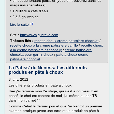
• un pot de fondant pâtissier (vous en trouverez dans les
magasins spécialisés)
• 1 cuillère à café d'eau
• 2 à 3 gouttes de...
Lire la suite
Site :
http://www.gustave.com
Thèmes liés :
recette choux creme patissiere chocolat
/
recette choux a la creme patissiere vanille
/
recette choux
a la creme patissiere et chantilly
/
creme patissiere
chocolat pour garnir choux
/
pate a choux creme
patissiere chocolat
La Pâtiss' de Neness: Les différents
produits en pâte à choux
8 janv. 2012
Les différents produits en pâte à choux
Hier j'ai terminé mon 2e stage, qui s'est à nouveau bien
passé, le chef est content de moi, j'ai même eu des TB
dans mon carnet ^^
Comme c'était le dernier jour et que j'ai bientôt un premier
examen pratique (avec une tarte et un produit en pâte à