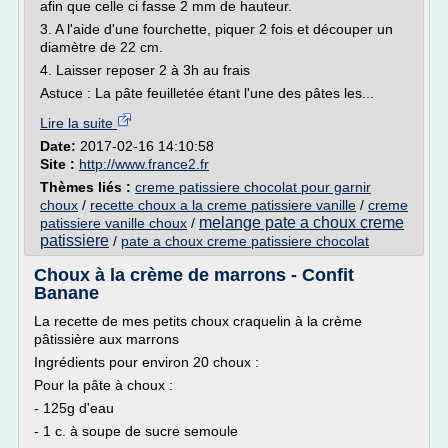
afin que celle ci fasse 2 mm de hauteur.
3. A l'aide d'une fourchette, piquer 2 fois et découper un
diamètre de 22 cm.
4. Laisser reposer 2 à 3h au frais
Astuce : La pâte feuilletée étant l'une des pâtes les...
Lire la suite
Date:
2017-02-16 14:10:58
Site :
http://www.france2.fr
Thèmes liés :
creme patissiere chocolat pour garnir
choux
/
recette choux a la creme patissiere vanille
/
creme
melange pate a choux creme
patissiere vanille choux
/
patissiere
/
pate a choux creme patissiere chocolat
Choux à la crème de marrons - Confit
Banane
La recette de mes petits choux craquelin à la crème
pâtissière aux marrons
Ingrédients pour environ 20 choux :
Pour la pâte à choux :
- 125g d'eau
- 1 c. à soupe de sucre semoule