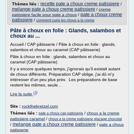
recette pate a choux creme patissiere
Thèmes liés :
/
melange pate a choux creme patissiere
/
creme
pate a choux creme
patissiere facile pour pate a choux
/
patissiere
/
comment cuire les choux a la creme
Pâte à choux en folie : Glands, salambos et
choux au ...
Accueil / CAP pâtisserie / Pâte à choux en folie : glands,
salambos et choux au caramel (CAP pâtisserie)
Pâte à choux en folie : glands, salambos et choux au
caramel (CAP pâtisserie)
Il y a encore quelques temps, j'ignorais qu'il existait autant
de choux différents. Préparation CAP oblige, j'ai dû m'y
intéresser d'un peu plus près. Les préparations de base
restent les mêmes, seule...
Lire la suite
Site :
rockthebretzel.com
Thèmes liés :
/
choux a la creme
pate a choux cap patisserie
patissiere caramel
/
choux a la creme patissiere glacage chocolat
melange pate a choux creme patissiere
/
/
pate a choux
patisserie