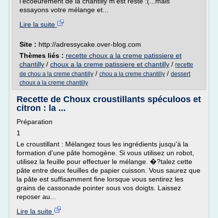
l'écoeurement de la chantilly m'est resté :(...mais
essayons votre mélange et...
Lire la suite
Site :
http://adressycake.over-blog.com
Thèmes liés :
recette choux a la creme patissiere et
chantilly
/
choux a la creme patissiere et chantilly
/
recette
/
/
de chou a la creme chantilly
chou a la creme chantilly
dessert
choux a la creme chantilly
Recette de Choux croustillants spéculoos et
citron : la ...
Préparation
1
Le croustillant : Mélangez tous les ingrédients jusqu'à la
formation d'une pâte homogène. Si vous utilisez un robot,
utilisez la feuille pour effectuer le mélange. �?talez cette
pâte entre deux feuilles de papier cuisson. Vous saurez que
la pâte est suffisamment fine lorsque vous sentirez les
grains de cassonade pointer sous vos doigts. Laissez
reposer au...
Lire la suite