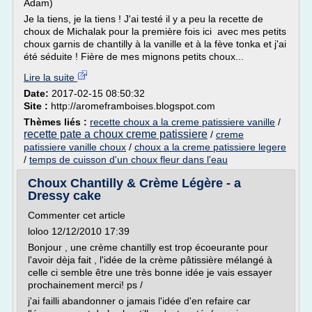
Adam)
Je la tiens, je la tiens ! J'ai testé il y a peu la recette de
choux de Michalak pour la première fois ici avec mes petits
choux garnis de chantilly à la vanille et à la fève tonka et j'ai
été séduite ! Fière de mes mignons petits choux...
Lire la suite
Date:
2017-02-15 08:50:32
Site :
http://aromeframboises.blogspot.com
Thèmes liés :
recette choux a la creme patissiere vanille
/
recette pate a choux creme patissiere
/
creme
patissiere vanille choux
/
choux a la creme patissiere legere
/
temps de cuisson d'un choux fleur dans l'eau
Choux Chantilly & Crème Légère - a
Dressy cake
Commenter cet article
loloo 12/12/2010 17:39
Bonjour , une crème chantilly est trop écoeurante pour
l'avoir dèja fait , l'idée de la crème pâtissière mélangé à
celle ci semble être une très bonne idée je vais essayer
prochainement merci! ps /
j'ai failli abandonner o jamais l'idée d'en refaire car