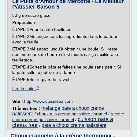
Le Puits d’Amour de Mercotte - Le Meilleur
Pâtissier Saison 5
50 g de sucre glace
Préparation
ÉTAPE 1Pour la pâte feuilletée :
ÉTAPE 2Mélangez tous les ingrédients dans le batteur
avec la feuille.
ÉTAPE 3Mélangez jusqu'à obtenir une boule. S'il reste
des morceaux de beurre c'est mieux car ça facilitera le
feuilletage.
ÉTAPE 4Sortez la pâte et faites une boule sans pétrir. Si
la pâte colle, ajoutez de la farine.
ÉTAPE 5Sur le plan de travail...
Lire la suite
Site :
http://www.cuisineaz.com
melange pate a choux creme
Thèmes liés :
patissiere
/
choux a la creme patissiere caramel
/
recette
cuisson pate a
choux creme patissiere caramel
/
choux four
pate a choux creme patissiere
/
Choux craquelin à la crème thermomix -