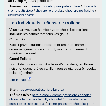
Site :
http://gateau-photo.com
Thèmes liés :
creme chocolat pour pate a chou
/
chou a la
creme patissiere
/
/
chou creme fraiche
/
chou creme chocolat
chou patissier a garnir
Les individuels | Pâtisserie Rolland
Vous n'arrivez pas à arrêter votre choix. Les portions
individuelles combleront tous vos goûts.
Caramelia
Biscuit pavé, feuilletine noisette et amande, caramel
crémeux, ganache au caramel, mousse au caramel,
miroir au caramel.
Grand Rolland
Biscuit dacquoise (biscuit à base d'amandes), feuilletine
noisette, crème brûlée vanille, mousse gianduja (chocolat
noisette), miroir...
Lire la suite
Site :
http://www.patisserierolland.ca
Thèmes liés :
pate a choux creme patissiere chocolat
/
choux a la creme chantilly chocolat
/
choux a la creme
/
creme patissiere chocolat pour
patissiere glacage chocolat