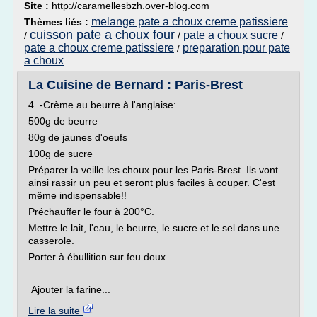
Site :
http://caramellesbzh.over-blog.com
melange pate a choux creme patissiere
Thèmes liés :
cuisson pate a choux four
pate a choux sucre
/
/
/
pate a choux creme patissiere
preparation pour pate
/
a choux
La Cuisine de Bernard : Paris-Brest
4 -Crème au beurre à l'anglaise:
500g de beurre
80g de jaunes d'oeufs
100g de sucre
Préparer la veille les choux pour les Paris-Brest. Ils vont
ainsi rassir un peu et seront plus faciles à couper. C'est
même indispensable!!
Préchauffer le four à 200°C.
Mettre le lait, l'eau, le beurre, le sucre et le sel dans une
casserole.
Porter à ébullition sur feu doux.
Ajouter la farine...
Lire la suite