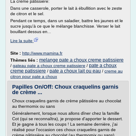
La crème pâtissière:
Dans une casserole, porter le lait à ébullition avec le zeste
de citron et le sel.
Pendant ce temps, dans un saladier, battre les jaunes et le
sucre jusqu'à ce que le mélange blanchisse. Verser le lait
bouillant dessus en...
Lire la suite
Site :
http://www.mamina.fr
melange pate a choux creme patissiere
Thèmes liés :
pate a choux
/
gateau pate a choux creme patissiere
/
creme patissiere
pate a choux lait ou eau
/
/
creme au
citron pour pate a choux
Papilles On/Off: Choux craquelins garnis
de crème ...
Choux craquelins garnis de crème pâtissière au chocolat
au thermomix ou sans
Généralement, lorsque nous allons dîner chez la famille
Cot (qui se reconnaîtra), je propose d'apporter le dessert.
Et je gagne à tous les coups ! La semaine dernière, j'ai
réalisé pour l'occasion ces choux craquelins garnis de
crème pâtissière au chocolat (au thermomix ou sans).