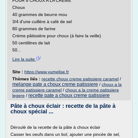
POUR 8 CHOUX A LA CREME
Choux
40 grammes de beurre mou
3/4 d'une cuillère à café de sel
80 grammes de farine
Crème pâtissière pour choux (à faire la veille)
50 centilitres de lait
50...
Lire la suite
Site :
https://www.yumelise.fr
Thèmes liés :
recette choux creme patissiere caramel
/
melange pate a choux creme patissiere
/
choux a la
creme patissiere caramel
/
choux a la creme patissiere
recette pate a choux creme patissiere
legere
/
Pâte à choux éclair : recette de la pâte à
choux spécial ...
Déroulé de la recette de la pâte à choux éclair
Casser les oeufs dans un bol, ajouter une pincée de sel,