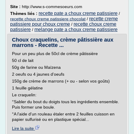
Site :
http://www.s-commesoeurs.com
recette pate a choux creme patissiere
Thèmes liés :
/
recette creme
recette choux creme patissiere chocolat
/
patissiere pour choux creme
recette choux creme
/
patissiere
melange pate a choux creme patissiere
/
Choux craquelins, crème pâtissière aux
marrons - Recette ...
Pour un peu plus de 50cl de crème pâtissière
50 cl de lait
50g de farine ou Maïzena
2 oeufs ou 4 jaunes d'oeufs
150g de crème de marrons (+ ou - selon vos goûts)
1 feuille gélatine
Le craquelin:
°Sabler du bout du doigts tous les ingrédients ensemble.
Puis former une boule.
°A l'aide d'un rouleau étaler entre 2 feuilles cuisson en
papier sulfurisé ou en plastique spécial...
Lire la suite