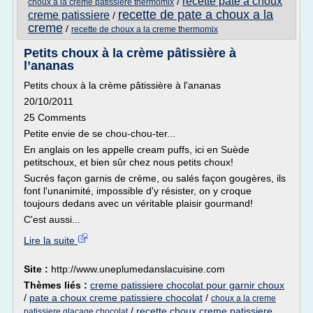
recette pate a choux
/
choux a la creme patissiere thermomix
recette de pate a choux a la
creme patissiere
/
creme
/
recette de choux a la creme thermomix
Petits choux à la crème pâtissière à
l’ananas
Petits choux à la crème pâtissière à l'ananas
20/10/2011
25 Comments
Petite envie de se chou-chou-ter...
En anglais on les appelle cream puffs, ici en Suède
petitschoux, et bien sûr chez nous petits choux!
Sucrés façon garnis de crème, ou salés façon gougères, ils
font l'unanimité, impossible d'y résister, on y croque
toujours dedans avec un véritable plaisir gourmand!
C'est aussi...
Lire la suite
Site :
http://www.uneplumedanslacuisine.com
Thèmes liés :
creme patissiere chocolat pour garnir choux
/
pate a choux creme patissiere chocolat
/
choux a la creme
/
recette choux creme patissiere
patissiere glacage chocolat