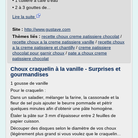
• 1 cuillère à café d'eau
• 2 à 3 gouttes de...
Lire la suite
Site :
http://www.gustave.com
Thèmes liés :
recette choux creme patissiere chocolat
/
recette choux a la creme patissiere vanille
/
recette choux
a la creme patissiere et chantilly
/
creme patissiere
chocolat pour garnir choux
/
pate a choux creme
patissiere chocolat
Choux craquelin à la vanille - Surprises et
gourmandises
1 gousse de vanille
Pour le craquelin :
Dans un saladier, mélanger la farine, la cassonade et la
fleur de sel puis ajouter le beurre pommade et pétrir
quelques minutes afin d'obtenir une pâte homogène.
Étaler la pâte sur 3 mm d'épaisseur entre 2 feuilles de
papier cuisson.
Découper des disques selon le diamètre de vos choux
(légèrement plus grand si vous voulez que le craquelin...