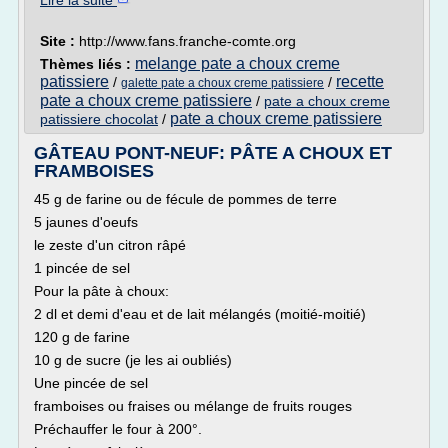
Lire la suite
Site :
http://www.fans.franche-comte.org
melange pate a choux creme
Thèmes liés :
patissiere
recette
/
/
galette pate a choux creme patissiere
pate a choux creme patissiere
/
pate a choux creme
pate a choux creme patissiere
patissiere chocolat
/
GÂTEAU PONT-NEUF: PÂTE A CHOUX ET
FRAMBOISES
45 g de farine ou de fécule de pommes de terre
5 jaunes d'oeufs
le zeste d'un citron râpé
1 pincée de sel
Pour la pâte à choux:
2 dl et demi d'eau et de lait mélangés (moitié-moitié)
120 g de farine
10 g de sucre (je les ai oubliés)
Une pincée de sel
framboises ou fraises ou mélange de fruits rouges
Préchauffer le four à 200°.