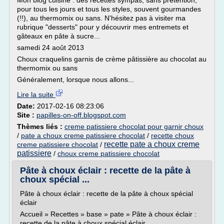
Mon blog cuisine : des recettes sympas, sans prétention,
pour tous les jours et tous les styles, souvent gourmandes
(!!), au thermomix ou sans. N'hésitez pas à visiter ma
rubrique "desserts" pour y découvrir mes entremets et
gâteaux en pâte à sucre...
samedi 24 août 2013
Choux craquelins garnis de crème pâtissière au chocolat au
thermomix ou sans
Généralement, lorsque nous allons...
Lire la suite
Date:
2017-02-16 08:23:06
Site :
papilles-on-off.blogspot.com
Thèmes liés :
creme patissiere chocolat pour garnir choux
/
pate a choux creme patissiere chocolat
/
recette choux
recette pate a choux creme
creme patissiere chocolat
/
patissiere
/
choux creme patissiere chocolat
Pâte à choux éclair : recette de la pâte à
choux spécial ...
Pâte à choux éclair : recette de la pâte à choux spécial
éclair
Accueil » Recettes » base » pate » Pâte à choux éclair :
recette de la pâte à choux spécial éclair