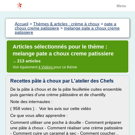
Menu
Accueil
>
Thèmes & articles : crème à choux
>
pate a
choux creme patissiere
>
melange pate a choux creme
patissiere
Articles sélectionnés pour le thème :
melange pate a choux creme patissiere
213 articles
→
Voir également
4 Vidéos
pour ce thème
Recettes pâte à choux par L'atelier des Chefs
De la pâte à choux et de la pâte feuilletée cuites ensemble
puis garnies d'une crème pâtissière et de chantilly.
Note des internautes :
( 958 votes ) : Voir les avis sur cette vidéo
Ce que vous allez apprendre :
Comment utiliser une poche à douille - Comment préparer
une pâte à choux - Comment réaliser une crème patissière
- Comment cuire un caramel à sec - Comment coucher...