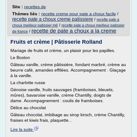
Site :
recettes.de
Thèmes liés :
recette creme pour pate a choux facile
/
recette pate a choux creme patissiere
/
recette pate a
/
choux meilleur patissier m6
recette pate a choux meilleur patissier
recette de pate a choux a la creme
/
de france
Fruits et crème | Pâtisserie Rolland
Mariage de fruits et crème, un plaisir pour les papilles.
Le Boston
Gâteau vanille, crème pâtissière, fondant marbré, crème au
beurre café, amandes effilées. Accompagnement : Glaçage
à la vanille.
La charlotte russe
Génoise vanille, fruits sauvages (framboises, bleuets,
mûres), bavaroise vanille, crème Chantilly, doigts de
dame. Accompagnement : coulis de framboises.
Délice au chocolat
Gâteau chocolat, imbibage au sirop kirsch, crème Chantilly,
fraises et kiwis frais, plaquette...
Lire la suite