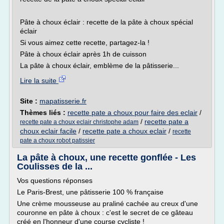
Pâte à choux éclair : recette de la pâte à choux spécial
éclair
Si vous aimez cette recette, partagez-la !
Pâte à choux éclair après 1h de cuisson
La pâte à choux éclair, emblème de la pâtisserie...
Lire la suite
Site :
mapatisserie.fr
Thèmes liés :
recette pate a choux pour faire des eclair
/
/
recette pate a
recette pate a choux eclair christophe adam
choux eclair facile
/
recette pate a choux eclair
/
recette
pate a choux robot patissier
La pâte à choux, une recette gonflée - Les
Coulisses de la ...
Vos questions réponses
Le Paris-Brest, une pâtisserie 100 % française
Une crème mousseuse au praliné cachée au creux d'une
couronne en pâte à choux : c'est le secret de ce gâteau
créé en l'honneur d'une course cycliste !