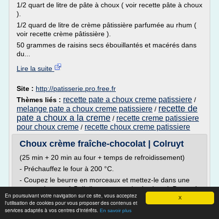
1/2 quart de litre de pâte à choux ( voir recette pâte à choux
).
1/2 quard de litre de crème pâtissière parfumée au rhum (
voir recette crème pâtissière ).
50 grammes de raisins secs ébouillantés et macérés dans
du...
Lire la suite
Site :
http://patisserie.pro.free.fr
recette pate a choux creme patissiere
Thèmes liés :
/
recette de
melange pate a choux creme patissiere
/
pate a choux a la creme
recette creme patissiere
/
pour choux creme
recette choux creme patissiere
/
Choux crème fraîche-chocolat | Colruyt
(25 min + 20 min au four + temps de refroidissement)
- Préchauffez le four à 200 °C.
- Coupez le beurre en morceaux et mettez-le dans une
casserole avec 1,5 dl d'eau et une pincée de sel. Portez à
En poursuivant votre navigation sur ce site, vous acceptez
ébullition et mélangez bien jusqu'à ce que le beurre soit
X
l'utilisation de cookies pour vous proposer des contenus et
entièrement fondu.
services adaptés à vos centres d'intérêts.
En savoir plus
- Coupez le feu et versez la farine en une fois. Remuez