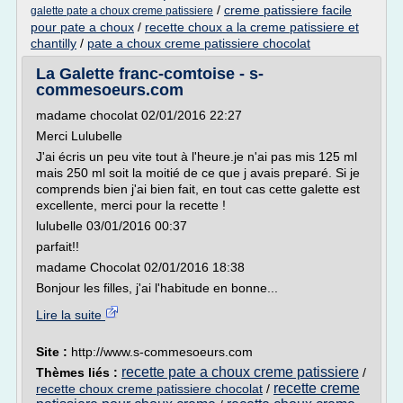
/
creme patissiere facile
galette pate a choux creme patissiere
pour pate a choux
/
recette choux a la creme patissiere et
chantilly
/
pate a choux creme patissiere chocolat
La Galette franc-comtoise - s-
commesoeurs.com
madame chocolat 02/01/2016 22:27
Merci Lulubelle
J'ai écris un peu vite tout à l'heure.je n'ai pas mis 125 ml
mais 250 ml soit la moitié de ce que j avais preparé. Si je
comprends bien j'ai bien fait, en tout cas cette galette est
excellente, merci pour la recette !
lulubelle 03/01/2016 00:37
parfait!!
madame Chocolat 02/01/2016 18:38
Bonjour les filles, j'ai l'habitude en bonne...
Lire la suite
Site :
http://www.s-commesoeurs.com
recette pate a choux creme patissiere
Thèmes liés :
/
recette creme
recette choux creme patissiere chocolat
/