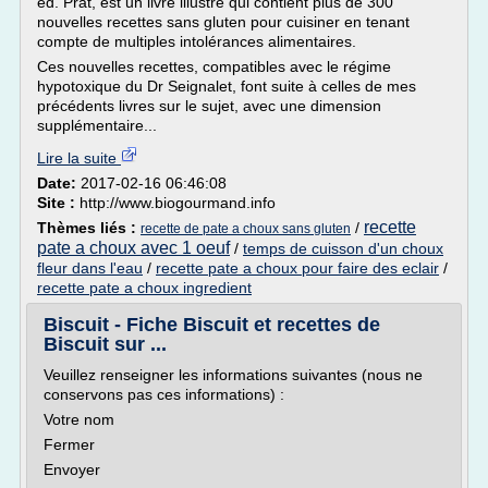
éd. Prat, est un livre illustré qui contient plus de 300
nouvelles recettes sans gluten pour cuisiner en tenant
compte de multiples intolérances alimentaires.
Ces nouvelles recettes, compatibles avec le régime
hypotoxique du Dr Seignalet, font suite à celles de mes
précédents livres sur le sujet, avec une dimension
supplémentaire...
Lire la suite
Date:
2017-02-16 06:46:08
Site :
http://www.biogourmand.info
recette
Thèmes liés :
/
recette de pate a choux sans gluten
pate a choux avec 1 oeuf
/
temps de cuisson d'un choux
fleur dans l'eau
/
recette pate a choux pour faire des eclair
/
recette pate a choux ingredient
Biscuit - Fiche Biscuit et recettes de
Biscuit sur ...
Veuillez renseigner les informations suivantes (nous ne
conservons pas ces informations) :
Votre nom
Fermer
Envoyer