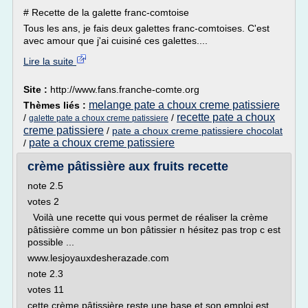
# Recette de la galette franc-comtoise
Tous les ans, je fais deux galettes franc-comtoises. C'est
avec amour que j'ai cuisiné ces galettes....
Lire la suite
Site :
http://www.fans.franche-comte.org
melange pate a choux creme patissiere
Thèmes liés :
recette pate a choux
/
/
galette pate a choux creme patissiere
creme patissiere
/
pate a choux creme patissiere chocolat
pate a choux creme patissiere
/
crème pâtissière aux fruits recette
note 2.5
votes 2
Voilà une recette qui vous permet de réaliser la crème
pâtissière comme un bon pâtissier n hésitez pas trop c est
possible ...
www.lesjoyauxdesherazade.com
note 2.3
votes 11
cette crème pâtissière reste une base et son emploi est