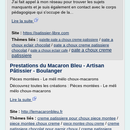
J'ai fait appel à mon réseau pour trouver les sujets
manquants et je suis également en contact avec le corps
pédagogique qui s'occupe de la...
Lire la suite
Site :
https://patissier-libre.com
Thèmes liés :
/
pate a
galette pate a choux creme patissiere
choux eclair chocolat
/
pate a choux creme patissiere
pate a choux creme
chocolat
/
/
pate a choux eclair cafe
patissiere
Prestations du Macaron Bleu - Artisan
Pâtissier - Boulanger
Pièces montées - Le méli mélo choux-macarons
Découvrez toutes les créations : Pièces montées - Le méli
mélo choux-macarons
Lire la suite
Site :
http://lemacaronbleu.fr
Thèmes liés :
creme patissiere pour choux piece montee
/
piece montee choux creme
/
/
creme
piece montee chou creme
patissiere chocolat pour garnir choux
/
creme patissiere