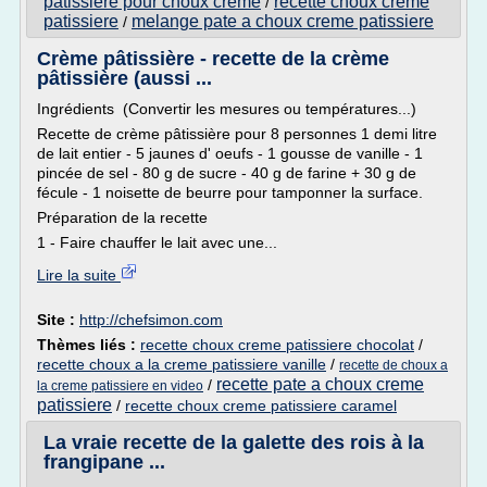
patissiere pour choux creme
recette choux creme
/
patissiere
melange pate a choux creme patissiere
/
Crème pâtissière - recette de la crème
pâtissière (aussi ...
Ingrédients (Convertir les mesures ou températures...)
Recette de crème pâtissière pour 8 personnes 1 demi litre
de lait entier - 5 jaunes d' oeufs - 1 gousse de vanille - 1
pincée de sel - 80 g de sucre - 40 g de farine + 30 g de
fécule - 1 noisette de beurre pour tamponner la surface.
Préparation de la recette
1 - Faire chauffer le lait avec une...
Lire la suite
Site :
http://chefsimon.com
Thèmes liés :
recette choux creme patissiere chocolat
/
recette choux a la creme patissiere vanille
/
recette de choux a
recette pate a choux creme
/
la creme patissiere en video
patissiere
/
recette choux creme patissiere caramel
La vraie recette de la galette des rois à la
frangipane ...