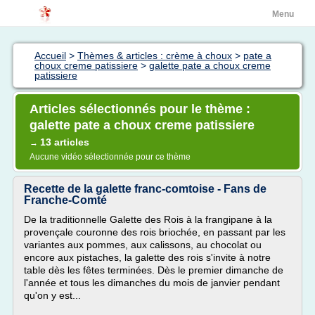
Menu
Accueil
>
Thèmes & articles : crème à choux
>
pate a
choux creme patissiere
>
galette pate a choux creme
patissiere
Articles sélectionnés pour le thème :
galette pate a choux creme patissiere
13 articles
→
Aucune vidéo sélectionnée pour ce thème
Recette de la galette franc-comtoise - Fans de
Franche-Comté
De la traditionnelle Galette des Rois à la frangipane à la
provençale couronne des rois briochée, en passant par les
variantes aux pommes, aux calissons, au chocolat ou
encore aux pistaches, la galette des rois s'invite à notre
table dès les fêtes terminées. Dès le premier dimanche de
l'année et tous les dimanches du mois de janvier pendant
qu'on y est...