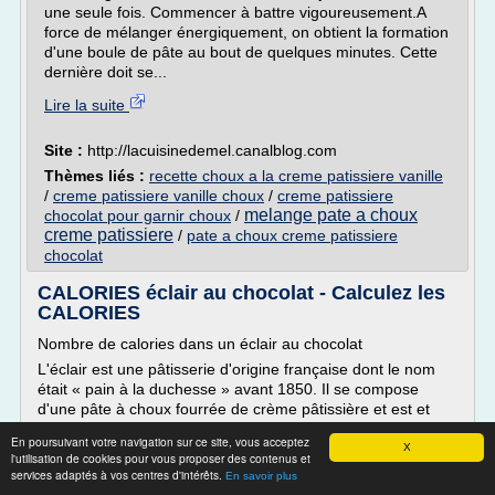
une seule fois. Commencer à battre vigoureusement.A
force de mélanger énergiquement, on obtient la formation
d'une boule de pâte au bout de quelques minutes. Cette
dernière doit se...
Lire la suite
Site :
http://lacuisinedemel.canalblog.com
Thèmes liés :
recette choux a la creme patissiere vanille
/
creme patissiere vanille choux
/
creme patissiere
melange pate a choux
chocolat pour garnir choux
/
creme patissiere
/
pate a choux creme patissiere
chocolat
CALORIES éclair au chocolat - Calculez les
CALORIES
Nombre de calories dans un éclair au chocolat
L'éclair est une pâtisserie d'origine française dont le nom
était « pain à la duchesse » avant 1850. Il se compose
d'une pâte à choux fourrée de crème pâtissière et est et
légèrement recouvert d'un glaçage. La crème et le glaçage
En poursuivant votre navigation sur ce site, vous acceptez
sont généralement de saveurs correspondantes. Dans le
X
l'utilisation de cookies pour vous proposer des contenus et
cas de l'éclair au chocolat,...
services adaptés à vos centres d'intérêts.
En savoir plus