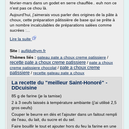
février-mars dans un godet en serre chauffée.. euh non ce
n'est pas ce chou là.
Aujourd'hui, j'aimerais vous parler des origines de la pâte à
choux, cette préparation pâtissière de base qui se prête à
un nombre incalculables de préparations salées comme
sucrées :...
Lire la suite
Site :
aufilduthym.fr
Thèmes liés :
gateau pate a choux creme patissiere
/
recette pate a choux creme patissiere
/
pate a choux
pate a choux creme
creme patissiere chocolat
/
patissiere
/
recette gateau pate a choux
La recette du "meilleur Saint-Honoré" -
DDcuisine
85 g de farine (je la tamise)
2 à 3 oeufs laissés à température ambiante (j'ai utilisé 2,5
gros oeufs)
Couper le beurre en dés et l'ajouter dans un faitout rempli
de l'eau, du lait, du sucre et du sel.
Faire bouillir le tout et ajouter hors du feu la farine en une