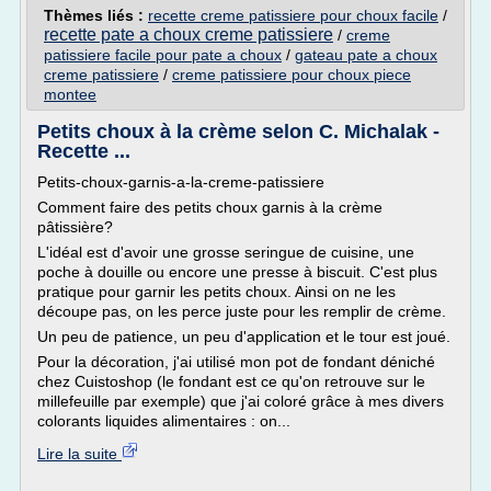
Thèmes liés :
recette creme patissiere pour choux facile
/
recette pate a choux creme patissiere
/
creme
patissiere facile pour pate a choux
/
gateau pate a choux
creme patissiere
/
creme patissiere pour choux piece
montee
Petits choux à la crème selon C. Michalak -
Recette ...
Petits-choux-garnis-a-la-creme-patissiere
Comment faire des petits choux garnis à la crème
pâtissière?
L'idéal est d'avoir une grosse seringue de cuisine, une
poche à douille ou encore une presse à biscuit. C'est plus
pratique pour garnir les petits choux. Ainsi on ne les
découpe pas, on les perce juste pour les remplir de crème.
Un peu de patience, un peu d'application et le tour est joué.
Pour la décoration, j'ai utilisé mon pot de fondant déniché
chez Cuistoshop (le fondant est ce qu'on retrouve sur le
millefeuille par exemple) que j'ai coloré grâce à mes divers
colorants liquides alimentaires : on...
Lire la suite