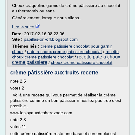
Choux craquelins garnis de crème pâtissière au chocolat
au thermomix ou sans
Généralement, lorsque nous allons...
Lire la suite
Date:
2017-02-16 08:23:06
Site :
papilles-on-off.blogspot.com
Thèmes liés :
creme patissiere chocolat pour garnir
choux
/
pate a choux creme patissiere chocolat
/
recette
recette pate a choux
choux creme patissiere chocolat
/
creme patissiere
/
choux creme patissiere chocolat
crème pâtissière aux fruits recette
note 2.5
votes 2
Voilà une recette qui vous permet de réaliser la crème
pâtissière comme un bon pâtissier n hésitez pas trop c est
possible ...
www.lesjoyauxdesherazade.com
note 2.3
votes 11
cette crème pâtissière reste une base et son emploi est