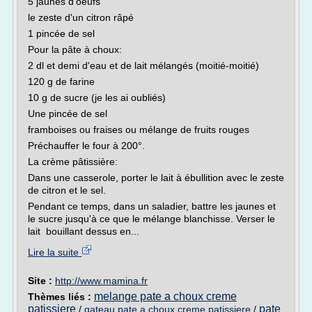
5 jaunes d'oeufs
le zeste d'un citron râpé
1 pincée de sel
Pour la pâte à choux:
2 dl et demi d'eau et de lait mélangés (moitié-moitié)
120 g de farine
10 g de sucre (je les ai oubliés)
Une pincée de sel
framboises ou fraises ou mélange de fruits rouges
Préchauffer le four à 200°.
La crème pâtissière:
Dans une casserole, porter le lait à ébullition avec le zeste
de citron et le sel.
Pendant ce temps, dans un saladier, battre les jaunes et
le sucre jusqu'à ce que le mélange blanchisse. Verser le
lait bouillant dessus en...
Lire la suite
Site :
http://www.mamina.fr
melange pate a choux creme
Thèmes liés :
patissiere
pate
/
gateau pate a choux creme patissiere
/