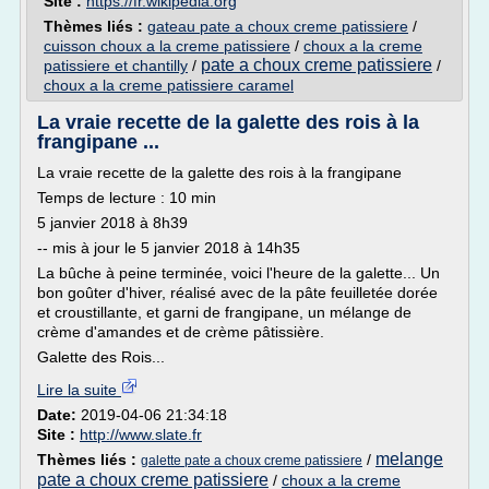
Site :
https://fr.wikipedia.org
Thèmes liés :
gateau pate a choux creme patissiere
/
cuisson choux a la creme patissiere
/
choux a la creme
pate a choux creme patissiere
patissiere et chantilly
/
/
choux a la creme patissiere caramel
La vraie recette de la galette des rois à la
frangipane ...
La vraie recette de la galette des rois à la frangipane
Temps de lecture : 10 min
5 janvier 2018 à 8h39
-- mis à jour le 5 janvier 2018 à 14h35
La bûche à peine terminée, voici l'heure de la galette... Un
bon goûter d'hiver, réalisé avec de la pâte feuilletée dorée
et croustillante, et garni de frangipane, un mélange de
crème d'amandes et de crème pâtissière.
Galette des Rois...
Lire la suite
Date:
2019-04-06 21:34:18
Site :
http://www.slate.fr
melange
Thèmes liés :
/
galette pate a choux creme patissiere
pate a choux creme patissiere
/
choux a la creme