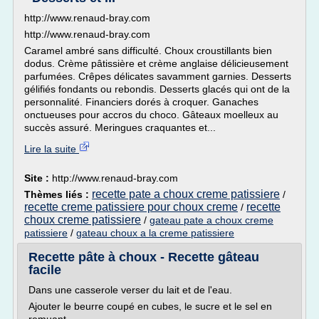
http://www.renaud-bray.com
http://www.renaud-bray.com
Caramel ambré sans difficulté. Choux croustillants bien
dodus. Crème pâtissière et crème anglaise délicieusement
parfumées. Crêpes délicates savamment garnies. Desserts
gélifiés fondants ou rebondis. Desserts glacés qui ont de la
personnalité. Financiers dorés à croquer. Ganaches
onctueuses pour accros du choco. Gâteaux moelleux au
succès assuré. Meringues craquantes et...
Lire la suite
Site :
http://www.renaud-bray.com
recette pate a choux creme patissiere
Thèmes liés :
/
recette creme patissiere pour choux creme
recette
/
choux creme patissiere
/
gateau pate a choux creme
patissiere
/
gateau choux a la creme patissiere
Recette pâte à choux - Recette gâteau
facile
Dans une casserole verser du lait et de l'eau.
Ajouter le beurre coupé en cubes, le sucre et le sel en