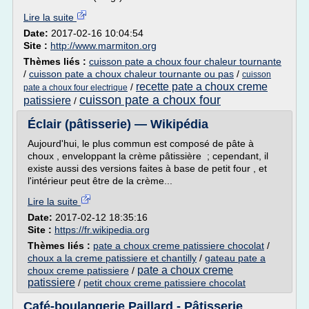
Lire la suite
Date:
2017-02-16 10:04:54
Site :
http://www.marmiton.org
Thèmes liés :
cuisson pate a choux four chaleur tournante
/
cuisson pate a choux chaleur tournante ou pas
/
cuisson
recette pate a choux creme
/
pate a choux four electrique
cuisson pate a choux four
patissiere
/
Éclair (pâtisserie) — Wikipédia
Aujourd'hui, le plus commun est composé de pâte à
choux , enveloppant la crème pâtissière ; cependant, il
existe aussi des versions faites à base de petit four , et
l'intérieur peut être de la crème...
Lire la suite
Date:
2017-02-12 18:35:16
Site :
https://fr.wikipedia.org
Thèmes liés :
pate a choux creme patissiere chocolat
/
choux a la creme patissiere et chantilly
/
gateau pate a
pate a choux creme
choux creme patissiere
/
patissiere
/
petit choux creme patissiere chocolat
Café-boulangerie Paillard - Pâtisserie