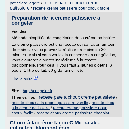
recette pate a choux creme
patissiere legere
/
patissiere
/
recette creme patissiere pour choux facile
Préparation de la crème patissière à
congeler
Viandes
Méthode simplifiée de congélation de la crème patissière
La crème patissière est une recette qui se fait en un tour
de main car vous pouvez la réaliser en moins de 30
minutes. Mais si vous voulez la conserver en congélation,
vous ajouterez d'autres ingrédients à la recette
traditionnelle. Pour cela, il vous faut 2 jaunes d'oeufs, 3
oeufs, 1 litre de lait, 50 g de farine T65,...
Lire la suite
Site :
http://congeler.fr
recette pate a choux creme patissiere
Thèmes liés :
/
recette choux a la creme patissiere vanille
/
recette chou
a la creme patissiere
/
recette creme patissiere pour
choux facile
/
recette choux creme patissiere chocolat
Choux à la crème façon C.Michalak -
culinatest.blogspot.com