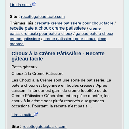
Lire la suite
Site :
recettegateaufacile.com
Thèmes liés :
recette creme patissiere pour choux facile
/
recette pate a choux creme patissiere
/
creme
patissiere facile pour pate a choux
/
gateau pate a choux
creme patissiere
/
creme patissiere pour choux piece
montee
Choux à la Crème Pâtissière - Recette
gâteau facile
Petits gâteaux
Choux à la Crème Pâtissière
Les Choux à la Crème sont une sorte de pâtisserie. La
pâte à choux est façonnée en boules creuses. Après
cuisson, l'intérieur est garni de crème fouettée ou de
Crème Pâtissière.Généralement en pièce montée, les
choux à la crème sont plutôt réservés aux grandes
occasions. Pourtant, la recette n'est pas si...
Lire la suite
Site :
recettegateaufacile.com