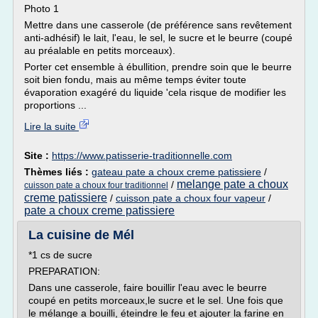
Photo 1
Mettre dans une casserole (de préférence sans revêtement
anti-adhésif) le lait, l'eau, le sel, le sucre et le beurre (coupé
au préalable en petits morceaux).
Porter cet ensemble à ébullition, prendre soin que le beurre
soit bien fondu, mais au même temps éviter toute
évaporation exagéré du liquide 'cela risque de modifier les
proportions ...
Lire la suite
Site :
https://www.patisserie-traditionnelle.com
Thèmes liés :
gateau pate a choux creme patissiere
/
melange pate a choux
/
cuisson pate a choux four traditionnel
creme patissiere
/
cuisson pate a choux four vapeur
/
pate a choux creme patissiere
La cuisine de Mél
*1 cs de sucre
PREPARATION:
Dans une casserole, faire bouillir l'eau avec le beurre
coupé en petits morceaux,le sucre et le sel. Une fois que
le mélange a bouilli, éteindre le feu et ajouter la farine en