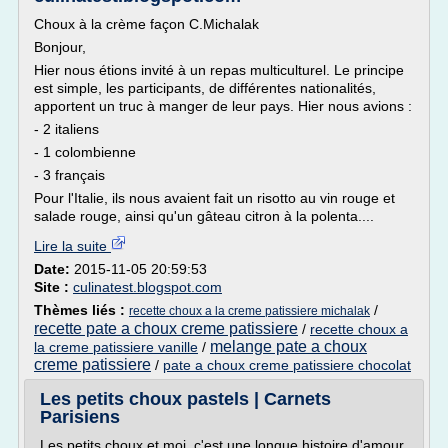
Choux à la crème façon C.Michalak
Bonjour,
Hier nous étions invité à un repas multiculturel. Le principe
est simple, les participants, de différentes nationalités,
apportent un truc à manger de leur pays. Hier nous avions :
- 2 italiens
- 1 colombienne
- 3 français
Pour l'Italie, ils nous avaient fait un risotto au vin rouge et
salade rouge, ainsi qu'un gâteau citron à la polenta....
Lire la suite
Date:
2015-11-05 20:59:53
Site :
culinatest.blogspot.com
Thèmes liés :
/
recette choux a la creme patissiere michalak
recette pate a choux creme patissiere
/
recette choux a
melange pate a choux
la creme patissiere vanille
/
creme patissiere
/
pate a choux creme patissiere chocolat
Les petits choux pastels | Carnets
Parisiens
Les petits choux et moi, c'est une longue histoire d'amour.