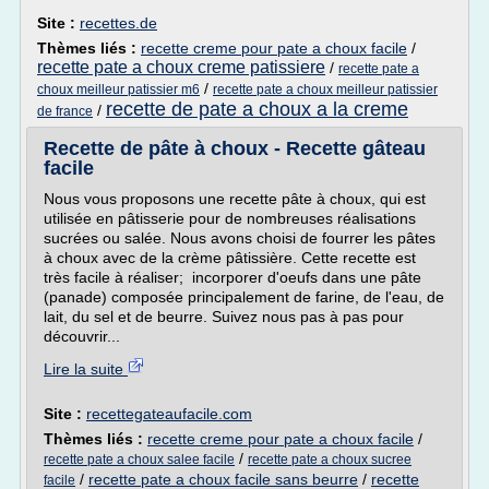
Site :
recettes.de
Thèmes liés :
recette creme pour pate a choux facile
/
recette pate a choux creme patissiere
/
recette pate a
/
choux meilleur patissier m6
recette pate a choux meilleur patissier
recette de pate a choux a la creme
/
de france
Recette de pâte à choux - Recette gâteau
facile
Nous vous proposons une recette pâte à choux, qui est
utilisée en pâtisserie pour de nombreuses réalisations
sucrées ou salée. Nous avons choisi de fourrer les pâtes
à choux avec de la crème pâtissière. Cette recette est
très facile à réaliser; incorporer d'oeufs dans une pâte
(panade) composée principalement de farine, de l'eau, de
lait, du sel et de beurre. Suivez nous pas à pas pour
découvrir...
Lire la suite
Site :
recettegateaufacile.com
Thèmes liés :
recette creme pour pate a choux facile
/
/
recette pate a choux salee facile
recette pate a choux sucree
/
recette pate a choux facile sans beurre
/
recette
facile