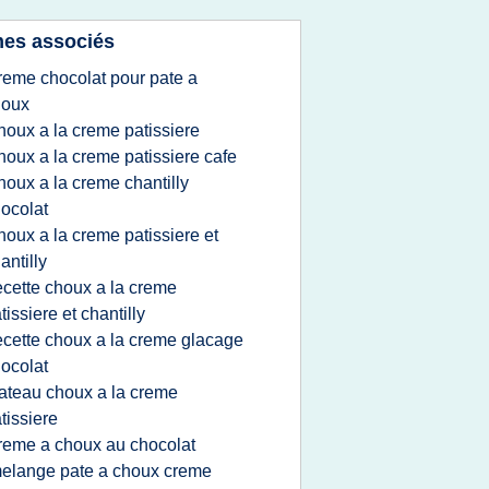
es associés
reme chocolat pour pate a
houx
houx a la creme patissiere
houx a la creme patissiere cafe
houx a la creme chantilly
ocolat
houx a la creme patissiere et
antilly
ecette choux a la creme
tissiere et chantilly
ecette choux a la creme glacage
ocolat
ateau choux a la creme
tissiere
reme a choux au chocolat
elange pate a choux creme