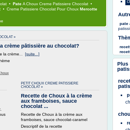
c
olat
•
Pate
A
Choux Creme Patissiere Chocolat
•
t
•
Creme Patissiere Chocolat
Pour
Choux
Mercotte
Autr
me
pate
patiss
Thèm
OCOLAT »
la crème pâtissière au chocolat?
recet
rece
de la crème...
[suite...]
 thème
Plus
patis
 Choux
rece
PETIT CHOUX CREME PATISSIERE
pati
CHOCOLAT »
p
Recette de Choux à la crème
aux framboises, sauce
ch
chocolat ...
.
chou
tous
Recette de Choux à la crème aux
framboises, sauce chocolat-caramel
r
Descriptif de la recette
ch