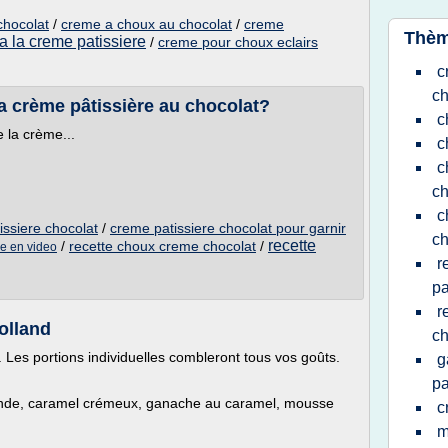
chocolat
/
creme a choux au chocolat
/
creme
Thèm
a la creme patissiere
/
creme pour choux eclairs
c
c
la crème pâtissière au chocolat?
c
e la crème...
c
c
ch
c
issiere chocolat
/
creme patissiere chocolat pour garnir
ch
recette
/
recette choux creme chocolat
/
re en video
r
pa
r
Rolland
ch
. Les portions individuelles combleront tous vos goûts.
g
pa
amande, caramel crémeux, ganache au caramel, mousse
c
m