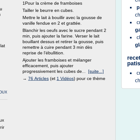
1Pour la crème de framboises
p
u
Tailler le beurre en cubes.
u
ch
Mettre le lait à bouillir avec la gousse de
c
vanille fendue en 2 et grattée.
g
Blanchir les oeufs avec le sucre pendant 2
min, puis ajouter la farine. Verser le lait
c
bouillant dessus et retirer la gousse, puis
g
lat
remettre à cuire pendant 3 min dès
reprise de l'ébullition.
rece
Ajouter les framboises et mélanger
pati
efficacement, puis ajouter
progressivement les cubes de...
[suite...]
c
→
76 Articles
(et
1 Vidéos
) pour ce thème
c
HOUX
ux
rir