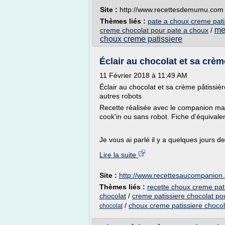
Site :
http://www.recettesdemumu.com
Thèmes liés :
pate a choux creme pati
me
creme chocolat pour pate a choux
/
choux creme patissiere
Éclair au chocolat et sa crème
11 Février 2018 à 11:49 AM
Éclair au chocolat et sa crème pâtiss
autres robots
Recette réalisée avec le companion mai
cook'in ou sans robot. Fiche d'équival
Je vous ai parlé il y a quelques jours 
Lire la suite
Site :
http://www.recettesaucompanion
Thèmes liés :
recette choux creme pat
chocolat
/
creme patissiere chocolat po
/
choux creme patissiere chocol
chocolat