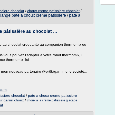
ssiere chocolat
/
choux creme patissiere chocolat
/
lange pate a choux creme patissiere
pate a
/
 pâtissière au chocolat ...
ière au chocolat croquante au companion thermomix ou
s vous pouvez l'adapter à votre robot thermomix, i
ence thermomix Ici
de mon nouveau partenaire @prêtàgarnir, une société...
.com
issiere chocolat
/
pate a choux creme patissiere
ur garnir choux
/
choux a la creme patissiere glacage
at