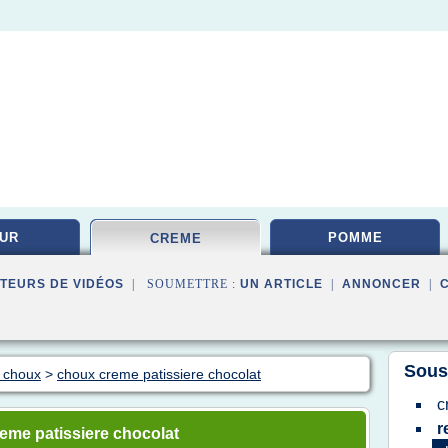
UR
POMME
CREME
TEURS DE VIDÉOS
| SOUMETTRE :
UN ARTICLE
|
ANNONCER
|
Sous
à choux
>
choux creme patissiere chocolat
c
r
eme patissiere chocolat