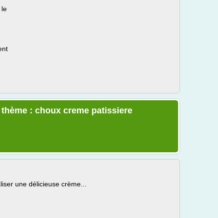
 le
ent
e thème : choux creme patissiere
iser une délicieuse crème...