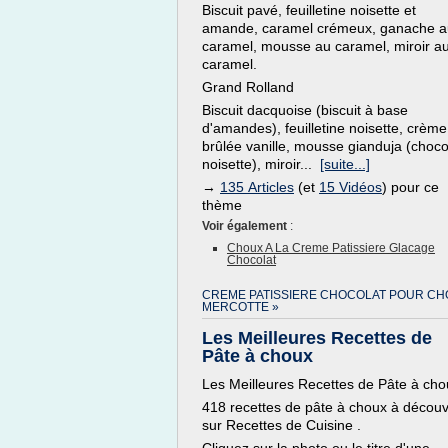
Biscuit pavé, feuilletine noisette et
amande, caramel crémeux, ganache a
caramel, mousse au caramel, miroir a
caramel.
Grand Rolland
Biscuit dacquoise (biscuit à base
d'amandes), feuilletine noisette, crème
brûlée vanille, mousse gianduja (choco
noisette), miroir...
[suite...]
→
135 Articles
(et
15 Vidéos
) pour ce
thème
Voir également
:
Choux A La Creme Patissiere Glacage
Chocolat
CREME PATISSIERE CHOCOLAT POUR C
MERCOTTE »
Les Meilleures Recettes de
Pâte à choux
Les Meilleures Recettes de Pâte à cho
418 recettes de pâte à choux à découv
sur Recettes de Cuisine .