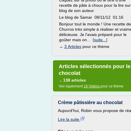
Cliquez sur la photo ou le titre d'une
recette de pâte à choux pour la lire sur
blog de son auteur.
Le blog de Samar 08/11/12 01:16
Bonjour tout le monde ! Une recette de
Churros très simple à réaliser et vraim
délicieuse. Je l'avais préparé pour le
goûter mais on...
[suite...]
→
3 Articles
pour ce thème
Articles sélectionnés pour l
chocolat
138 articles
→
Voir également
18 Vidéos
pour ce thème
Crème pâtissière au chocolat
Aujourd'hui, Robin vous propose de réal
Lire la suite