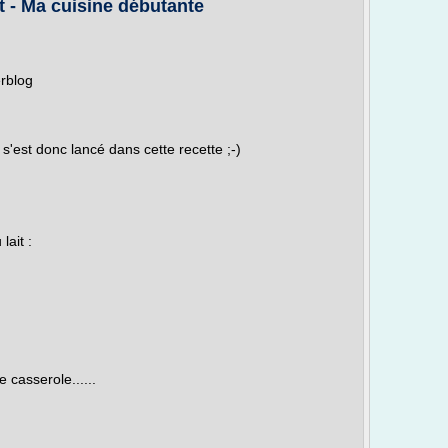
 - Ma cuisine débutante
erblog
'est donc lancé dans cette recette ;-)
lait :
e casserole......