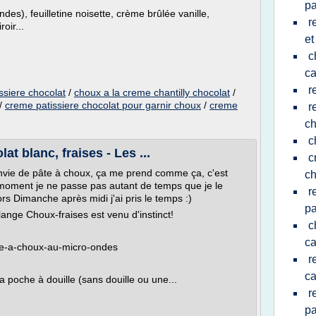
pa
des), feuilletine noisette, crème brûlée vanille,
r
oir...
et
c
c
r
ssiere chocolat
/
choux a la creme chantilly chocolat
/
/
creme patissiere chocolat pour garnir choux
/
creme
r
ch
c
t blanc, fraises - Les ...
c
envie de pâte à choux, ça me prend comme ça, c'est
c
ce moment je ne passe pas autant de temps que je le
r
ors Dimanche après midi j'ai pris le temps :)
pa
lange Choux-fraises est venu d'instinct!
c
c
te-a-choux-au-micro-ondes
r
c
a poche à douille (sans douille ou une...
r
pa