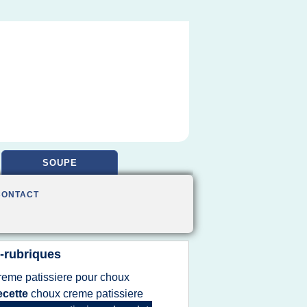
SOUPE
CONTACT
-rubriques
reme patissiere
pour
choux
ecette
choux creme patissiere