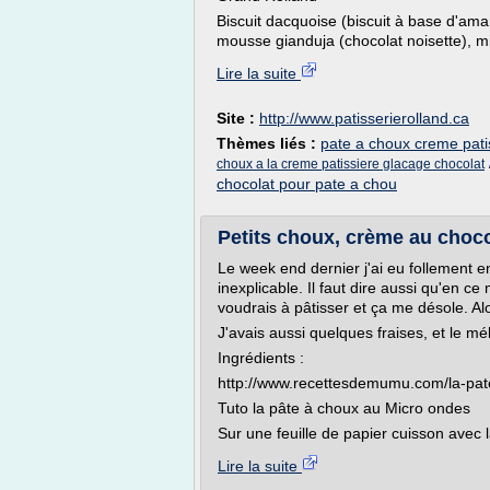
Biscuit dacquoise (biscuit à base d'aman
mousse gianduja (chocolat noisette), mir
Lire la suite
Site :
http://www.patisserierolland.ca
Thèmes liés :
pate a choux creme pati
choux a la creme patissiere glacage chocolat
chocolat pour pate a chou
Petits choux, crème au chocola
Le week end dernier j'ai eu follement 
inexplicable. Il faut dire aussi qu'en 
voudrais à pâtisser et ça me désole. Al
J'avais aussi quelques fraises, et le mé
Ingrédients :
http://www.recettesdemumu.com/la-pa
Tuto la pâte à choux au Micro ondes
Sur une feuille de papier cuisson avec l
Lire la suite