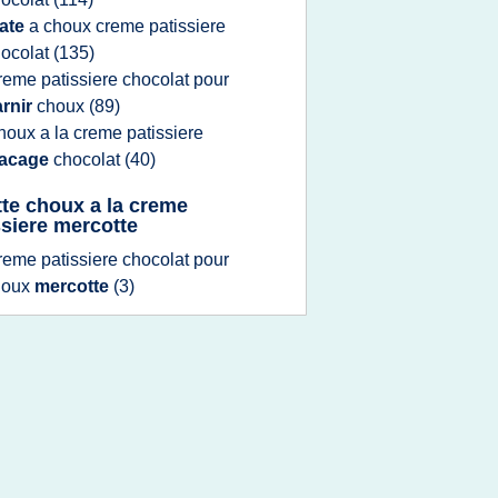
ate
a
choux creme patissiere
ocolat
(135)
reme patissiere chocolat
pour
arnir
choux
(89)
houx
a la
creme patissiere
lacage
chocolat
(40)
tte choux a la creme
ssiere mercotte
reme patissiere chocolat
pour
houx
mercotte
(3)