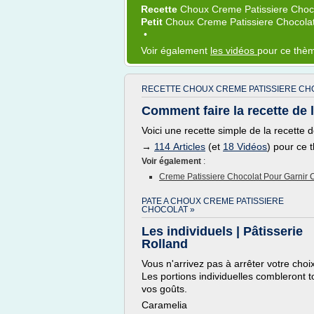
Recette
Choux Creme Patissiere Choc
Petit
Choux Creme Patissiere Chocola
•
Voir également
les vidéos
pour ce thè
RECETTE CHOUX CREME PATISSIERE CH
Comment faire la recette de 
Voici une recette simple de la recette 
→
114 Articles
(et
18 Vidéos
) pour ce
Voir également
:
Creme Patissiere Chocolat Pour Garnir
PATE A CHOUX CREME PATISSIERE
CHOCOLAT »
Les individuels | Pâtisserie
Rolland
Vous n'arrivez pas à arrêter votre choix
Les portions individuelles combleront 
vos goûts.
Caramelia