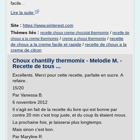
facile...
Lire la suite
Site :
https://www.pinterest.com
Thèmes liés :
/
recette choux creme chocolat thermomix
recette de
/
/
recette
choux a la creme thermomix
creme a choux thermomix
de choux a la creme facile et rapide
/
recette de choux a la
creme de citron
Choux chantilly thermomix - Melodie M. -
Recette de tous ...
Excellents. Merci pour cette recette, parfaite en sucre. A
refaire..
15/20
Par Vanessa B.
6 novembre 2012
Il s'agit en fait de la recette du livre qui est bonne par
contre 20 min c'est trop juste, et du coup ils étaient mous.
La prochaine fois, je laisserai plus longtemps.
Mais sinon c'est bon.
Par Maryline R.