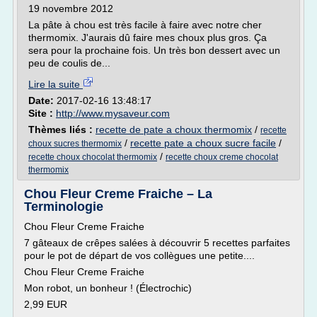
19 novembre 2012
La pâte à chou est très facile à faire avec notre cher
thermomix. J'aurais dû faire mes choux plus gros. Ça
sera pour la prochaine fois. Un très bon dessert avec un
peu de coulis de...
Lire la suite
Date:
2017-02-16 13:48:17
Site :
http://www.mysaveur.com
Thèmes liés :
recette de pate a choux thermomix
/
recette
/
recette pate a choux sucre facile
/
choux sucres thermomix
/
recette choux chocolat thermomix
recette choux creme chocolat
thermomix
Chou Fleur Creme Fraiche – La
Terminologie
Chou Fleur Creme Fraiche
7 gâteaux de crêpes salées à découvrir 5 recettes parfaites
pour le pot de départ de vos collègues une petite....
Chou Fleur Creme Fraiche
Mon robot, un bonheur ! (Électrochic)
2,99 EUR