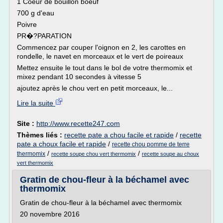
1 Coeur de bouillon boeuf
700 g d'eau
Poivre
PR�?PARATION
Commencez par couper l'oignon en 2, les carottes en
rondelle, le navet en morceaux et le vert de poireaux
Mettez ensuite le tout dans le bol de votre thermomix et
mixez pendant 10 secondes à vitesse 5
ajoutez après le chou vert en petit morceaux, le...
Lire la suite
Site :
http://www.recette247.com
Thèmes liés :
recette pate a chou facile et rapide
/
recette
pate a choux facile et rapide
/
recette chou pomme de terre
/
/
thermomix
recette soupe chou vert thermomix
recette soupe au choux
vert thermomix
Gratin de chou-fleur à la béchamel avec
thermomix
Gratin de chou-fleur à la béchamel avec thermomix
20 novembre 2016