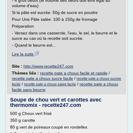
- 4 gros oeufs (le volume des oeufs doit être égal au
volume d'eau)
Si la pâte est sucrée: 50g de sucre en poudre
Pour Une Pâte salée: 100 à 150g de fromage
Préparation
- Versez dans une casserole, l'eau, le sel, le beurre et le
sucre au cas où la recette soit sucrée.
- Quand le beurre est...
Lire la suite
Site :
http://www.recette247.com
Thèmes liés :
recette pate a choux facile et rapide
/
recette pate a choux sucre facile
/
recette pate a choux sucree
/
/
recette pate a choux
facile
recette pate a choux salee facile
facile sans beurre
Soupe de chou vert et carottes avec
thermomix - recette247.com
500 g Choux vert frisé
350 g carotte
80 g vert de poireaux coupé en rondelles