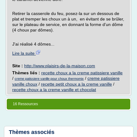
Retirer la casserole du feu, posez-la sur un dessous de
plat et tremper les choux un à un, en évitant de se brûler,
sur le plateau de service, en donnant la forme d'un dôme
(4 choux par dômes).
J'ai réalisé 4 dômes...
Lire la suite
Site :
http://www.plaisirs-de-la-maison.com
Thèmes liés :
recette choux a la creme patissiere vanille
/
/
creme patissiere
creme patissiere vanille pour choux thermomix
vanille choux
/
recette petit choux a la creme vanille
/
recette choux a la creme vanille et chocolat
16 Ressources
Thèmes associés