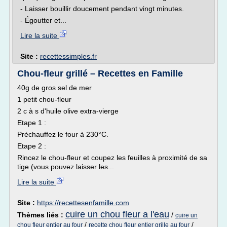
- Laisser bouillir doucement pendant vingt minutes.
- Égoutter et...
Lire la suite
Site :
recettessimples.fr
Chou-fleur grillé – Recettes en Famille
40g de gros sel de mer
1 petit chou-fleur
2 c à s d'huile olive extra-vierge
Etape 1 :
Préchauffez le four à 230°C.
Etape 2 :
Rincez le chou-fleur et coupez les feuilles à proximité de sa
tige (vous pouvez laisser les...
Lire la suite
Site :
https://recettesenfamille.com
cuire un chou fleur a l'eau
Thèmes liés :
/
cuire un
/
/
chou fleur entier au four
recette chou fleur entier grille au four