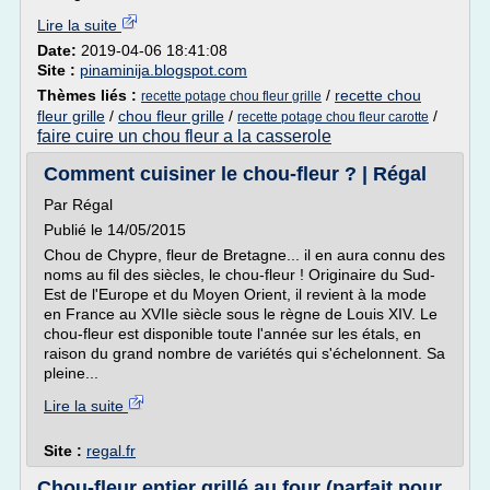
Lire la suite
Date:
2019-04-06 18:41:08
Site :
pinaminija.blogspot.com
Thèmes liés :
/
recette chou
recette potage chou fleur grille
fleur grille
/
chou fleur grille
/
/
recette potage chou fleur carotte
faire cuire un chou fleur a la casserole
Comment cuisiner le chou-fleur ? | Régal
Par Régal
Publié le 14/05/2015
Chou de Chypre, fleur de Bretagne... il en aura connu des
noms au fil des siècles, le chou-fleur ! Originaire du Sud-
Est de l'Europe et du Moyen Orient, il revient à la mode
en France au XVIIe siècle sous le règne de Louis XIV. Le
chou-fleur est disponible toute l'année sur les étals, en
raison du grand nombre de variétés qui s'échelonnent. Sa
pleine...
Lire la suite
Site :
regal.fr
Chou-fleur entier grillé au four (parfait pour