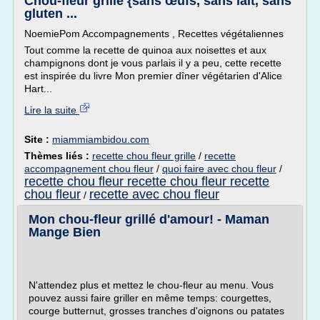
Chou-fleur grillé {sans œufs, sans lait, sans
gluten ...
NoemiePom Accompagnements , Recettes végétaliennes
Tout comme la recette de quinoa aux noisettes et aux
champignons dont je vous parlais il y a peu, cette recette
est inspirée du livre Mon premier dîner végétarien d'Alice
Hart...
Lire la suite
Site :
miammiambidou.com
Thèmes liés :
recette chou fleur grille
/
recette
accompagnement chou fleur
/
quoi faire avec chou fleur
/
recette chou fleur recette chou fleur recette
chou fleur
recette avec chou fleur
/
Mon chou-fleur grillé d'amour! - Maman
Mange Bien
N'attendez plus et mettez le chou-fleur au menu. Vous
pouvez aussi faire griller en même temps: courgettes,
courge butternut, grosses tranches d'oignons ou patates