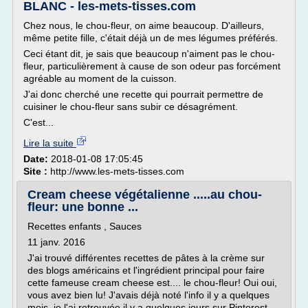
BLANC - les-mets-tisses.com
Chez nous, le chou-fleur, on aime beaucoup. D'ailleurs,
même petite fille, c'était déjà un de mes légumes préférés.
Ceci étant dit, je sais que beaucoup n'aiment pas le chou-
fleur, particulièrement à cause de son odeur pas forcément
agréable au moment de la cuisson.
J'ai donc cherché une recette qui pourrait permettre de
cuisiner le chou-fleur sans subir ce désagrément.
C'est...
Lire la suite
Date:
2018-01-08 17:05:45
Site :
http://www.les-mets-tisses.com
Cream cheese végétalienne .....au chou-
fleur: une bonne ...
Recettes enfants , Sauces
11 janv. 2016
J'ai trouvé différentes recettes de pâtes à la crème sur
des blogs américains et l'ingrédient principal pour faire
cette fameuse cream cheese est.... le chou-fleur! Oui oui,
vous avez bien lu! J'avais déjà noté l'info il y a quelques
mois, je l'ai retrouvée il y a quelques jours sur Pinterest