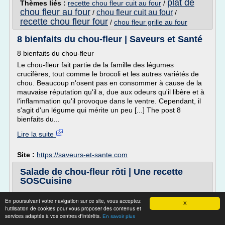
plat de
Thèmes liés :
recette chou fleur cuit au four
/
chou fleur au four
chou fleur cuit au four
/
/
recette chou fleur four
/
chou fleur grille au four
8 bienfaits du chou-fleur | Saveurs et Santé
8 bienfaits du chou-fleur
Le chou-fleur fait partie de la famille des légumes
crucifères, tout comme le brocoli et les autres variétés de
chou. Beaucoup n'osent pas en consommer à cause de la
mauvaise réputation qu'il a, due aux odeurs qu'il libère et à
l'inflammation qu'il provoque dans le ventre. Cependant, il
s'agit d'un légume qui mérite un peu [...] The post 8
bienfaits du...
Lire la suite
Site :
https://saveurs-et-sante.com
Salade de chou-fleur rôti | Une recette
SOSCuisine
Vous devez être connecté pour laisser une évaluation.
En poursuivant votre navigation sur ce site, vous acceptez
X
Évaluations des membres
l'utilisation de cookies pour vous proposer des contenus et
services adaptés à vos centres d'intérêts.
En savoir plus
Trié par : Plus récent| Note | Plus utile