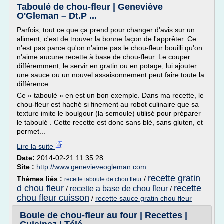
Taboulé de chou-fleur | Geneviève
O'Gleman – Dt.P ...
Parfois, tout ce que ça prend pour changer d'avis sur un
aliment, c'est de trouver la bonne façon de l'apprêter. Ce
n'est pas parce qu'on n'aime pas le chou-fleur bouilli qu'on
n'aime aucune recette à base de chou-fleur. Le couper
différemment, le servir en gratin ou en potage, lui ajouter
une sauce ou un nouvel assaisonnement peut faire toute la
différence.
Ce « taboulé » en est un bon exemple. Dans ma recette, le
chou-fleur est haché si finement au robot culinaire que sa
texture imite le boulgour (la semoule) utilisé pour préparer
le taboulé . Cette recette est donc sans blé, sans gluten, et
permet...
Lire la suite
Date:
2014-02-21 11:35:28
Site :
http://www.genevieveogleman.com
recette gratin
Thèmes liés :
/
recette taboule de chou fleur
d chou fleur
recette
recette a base de chou fleur
/
/
chou fleur cuisson
/
recette sauce gratin chou fleur
Boule de chou-fleur au four | Recettes |