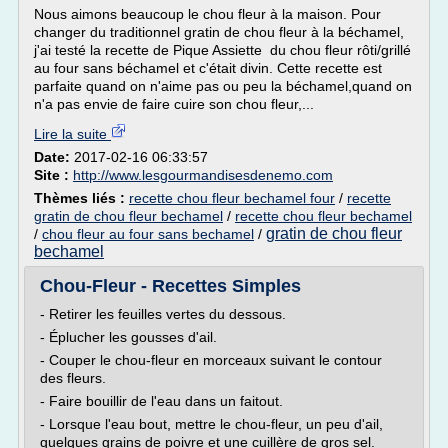
Nous aimons beaucoup le chou fleur à la maison. Pour
changer du traditionnel gratin de chou fleur à la béchamel,
j'ai testé la recette de Pique Assiette du chou fleur rôti/grillé
au four sans béchamel et c'était divin. Cette recette est
parfaite quand on n'aime pas ou peu la béchamel,quand on
n'a pas envie de faire cuire son chou fleur,...
Lire la suite
Date:
2017-02-16 06:33:57
Site :
http://www.lesgourmandisesdenemo.com
Thèmes liés :
recette chou fleur bechamel four
/
recette
gratin de chou fleur bechamel
/
recette chou fleur bechamel
gratin de chou fleur
/
chou fleur au four sans bechamel
/
bechamel
Chou-Fleur - Recettes Simples
- Retirer les feuilles vertes du dessous.
- Éplucher les gousses d'ail.
- Couper le chou-fleur en morceaux suivant le contour
des fleurs.
- Faire bouillir de l'eau dans un faitout.
- Lorsque l'eau bout, mettre le chou-fleur, un peu d'ail,
quelques grains de poivre et une cuillère de gros sel.