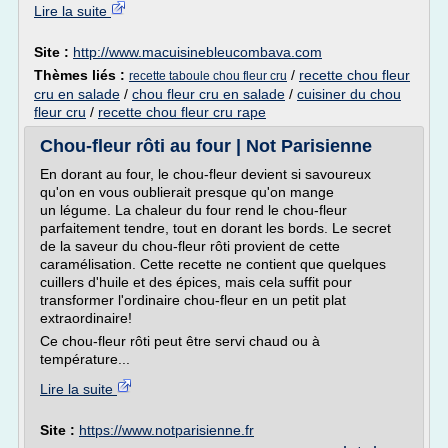
Lire la suite
Site :
http://www.macuisinebleucombava.com
Thèmes liés :
/
recette chou fleur
recette taboule chou fleur cru
cru en salade
/
chou fleur cru en salade
/
cuisiner du chou
fleur cru
/
recette chou fleur cru rape
Chou-fleur rôti au four | Not Parisienne
En dorant au four, le chou-fleur devient si savoureux
qu'on en vous oublierait presque qu'on mange
un légume. La chaleur du four rend le chou-fleur
parfaitement tendre, tout en dorant les bords. Le secret
de la saveur du chou-fleur rôti provient de cette
caramélisation. Cette recette ne contient que quelques
cuillers d'huile et des épices, mais cela suffit pour
transformer l'ordinaire chou-fleur en un petit plat
extraordinaire!
Ce chou-fleur rôti peut être servi chaud ou à
température...
Lire la suite
Site :
https://www.notparisienne.fr