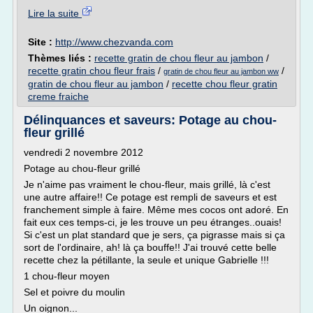
Lire la suite
Site :
http://www.chezvanda.com
Thèmes liés :
recette gratin de chou fleur au jambon
/
recette gratin chou fleur frais
/
/
gratin de chou fleur au jambon ww
gratin de chou fleur au jambon
/
recette chou fleur gratin
creme fraiche
Délinquances et saveurs: Potage au chou-
fleur grillé
vendredi 2 novembre 2012
Potage au chou-fleur grillé
Je n'aime pas vraiment le chou-fleur, mais grillé, là c'est
une autre affaire!! Ce potage est rempli de saveurs et est
franchement simple à faire. Même mes cocos ont adoré. En
fait eux ces temps-ci, je les trouve un peu étranges..ouais!
Si c'est un plat standard que je sers, ça pigrasse mais si ça
sort de l'ordinaire, ah! là ça bouffe!! J'ai trouvé cette belle
recette chez la pétillante, la seule et unique Gabrielle !!!
1 chou-fleur moyen
Sel et poivre du moulin
Un oignon...