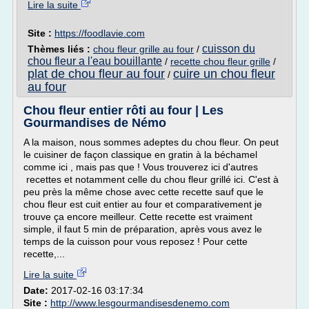
Lire la suite
Site :
https://foodlavie.com
cuisson du
Thèmes liés :
chou fleur grille au four
/
chou fleur a l'eau bouillante
/
recette chou fleur grille
/
plat de chou fleur au four
cuire un chou fleur
/
au four
Chou fleur entier rôti au four | Les
Gourmandises de Némo
A la maison, nous sommes adeptes du chou fleur. On peut
le cuisiner de façon classique en gratin à la béchamel
comme ici , mais pas que ! Vous trouverez ici d'autres
recettes et notamment celle du chou fleur grillé ici. C'est à
peu près la même chose avec cette recette sauf que le
chou fleur est cuit entier au four et comparativement je
trouve ça encore meilleur. Cette recette est vraiment
simple, il faut 5 min de préparation, après vous avez le
temps de la cuisson pour vous reposez ! Pour cette
recette,...
Lire la suite
Date:
2017-02-16 03:17:34
Site :
http://www.lesgourmandisesdenemo.com