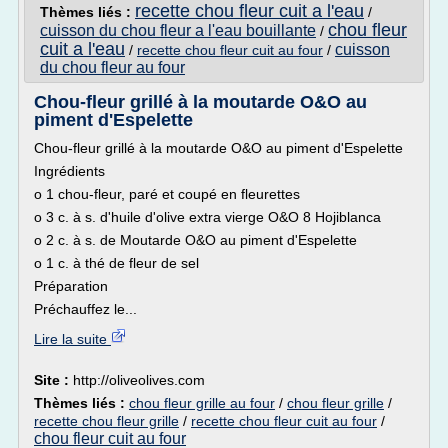
recette chou fleur cuit a l'eau
Thèmes liés :
/
chou fleur
cuisson du chou fleur a l'eau bouillante
/
cuit a l'eau
cuisson
/
recette chou fleur cuit au four
/
du chou fleur au four
Chou-fleur grillé à la moutarde O&O au
piment d'Espelette
Chou-fleur grillé à la moutarde O&O au piment d'Espelette
Ingrédients
o 1 chou-fleur, paré et coupé en fleurettes
o 3 c. à s. d'huile d'olive extra vierge O&O 8 Hojiblanca
o 2 c. à s. de Moutarde O&O au piment d'Espelette
o 1 c. à thé de fleur de sel
Préparation
Préchauffez le...
Lire la suite
Site :
http://oliveolives.com
Thèmes liés :
chou fleur grille au four
/
chou fleur grille
/
recette chou fleur grille
/
recette chou fleur cuit au four
/
chou fleur cuit au four