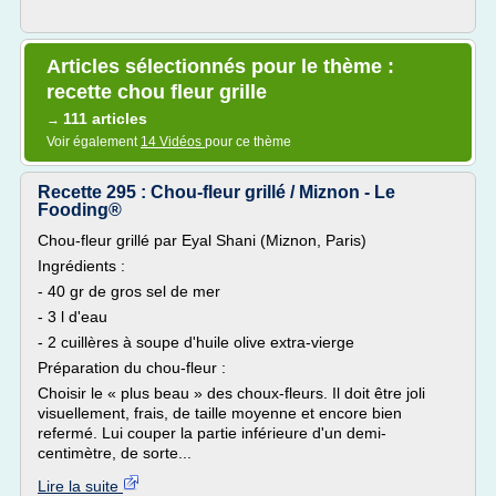
Articles sélectionnés pour le thème :
recette chou fleur grille
111 articles
→
Voir également
14 Vidéos
pour ce thème
Recette 295 : Chou-fleur grillé / Miznon - Le
Fooding®
Chou-fleur grillé par Eyal Shani (Miznon, Paris)
Ingrédients :
- 40 gr de gros sel de mer
- 3 l d'eau
- 2 cuillères à soupe d'huile olive extra-vierge
Préparation du chou-fleur :
Choisir le « plus beau » des choux-fleurs. Il doit être joli
visuellement, frais, de taille moyenne et encore bien
refermé. Lui couper la partie inférieure d'un demi-
centimètre, de sorte...
Lire la suite