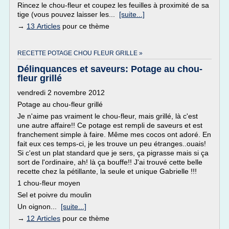
Rincez le chou-fleur et coupez les feuilles à proximité de sa
tige (vous pouvez laisser les...
[suite...]
→
13 Articles
pour ce thème
RECETTE POTAGE CHOU FLEUR GRILLE »
Délinquances et saveurs: Potage au chou-
fleur grillé
vendredi 2 novembre 2012
Potage au chou-fleur grillé
Je n'aime pas vraiment le chou-fleur, mais grillé, là c'est
une autre affaire!! Ce potage est rempli de saveurs et est
franchement simple à faire. Même mes cocos ont adoré. En
fait eux ces temps-ci, je les trouve un peu étranges..ouais!
Si c'est un plat standard que je sers, ça pigrasse mais si ça
sort de l'ordinaire, ah! là ça bouffe!! J'ai trouvé cette belle
recette chez la pétillante, la seule et unique Gabrielle !!!
1 chou-fleur moyen
Sel et poivre du moulin
Un oignon...
[suite...]
→
12 Articles
pour ce thème