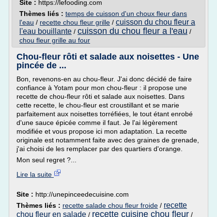
Site :
https://lefooding.com
Thèmes liés :
temps de cuisson d'un choux fleur dans
cuisson du chou fleur a
l'eau
/
recette chou fleur grille
/
cuisson du chou fleur a l'eau
l'eau bouillante
/
/
chou fleur grille au four
Chou-fleur rôti et salade aux noisettes - Une
pincée de ...
Bon, revenons-en au chou-fleur. J'ai donc décidé de faire
confiance à Yotam pour mon chou-fleur : il propose une
recette de chou-fleur rôti et salade aux noisettes. Dans
cette recette, le chou-fleur est croustillant et se marie
parfaitement aux noisettes torréfiées, le tout étant enrobé
d'une sauce épicée comme il faut. Je l'ai légèrement
modifiée et vous propose ici mon adaptation. La recette
originale est notamment faite avec des graines de grenade,
j'ai choisi de les remplacer par des quartiers d'orange.
Mon seul regret ?...
Lire la suite
Site :
http://unepinceedecuisine.com
recette
Thèmes liés :
recette salade chou fleur froide
/
recette cuisine chou fleur
chou fleur en salade
/
/