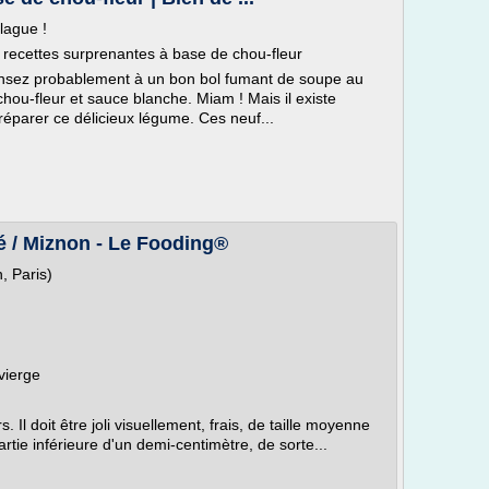
blague !
 9 recettes surprenantes à base de chou-fleur
pensez probablement à un bon bol fumant de soupe au
chou-fleur et sauce blanche. Miam ! Mais il existe
réparer ce délicieux légume. Ces neuf...
lé / Miznon - Le Fooding®
, Paris)
-vierge
. Il doit être joli visuellement, frais, de taille moyenne
rtie inférieure d'un demi-centimètre, de sorte...