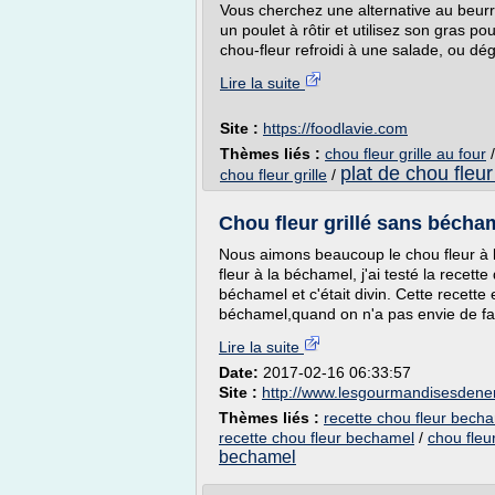
Vous cherchez une alternative au beurr
un poulet à rôtir et utilisez son gras pou
chou-fleur refroidi à une salade, ou dé
Lire la suite
Site :
https://foodlavie.com
Thèmes liés :
chou fleur grille au four
plat de chou fleur
chou fleur grille
/
Chou fleur grillé sans béch
Nous aimons beaucoup le chou fleur à l
fleur à la béchamel, j'ai testé la recette
béchamel et c'était divin. Cette recette
béchamel,quand on n'a pas envie de fair
Lire la suite
Date:
2017-02-16 06:33:57
Site :
http://www.lesgourmandisesden
Thèmes liés :
recette chou fleur becha
recette chou fleur bechamel
/
chou fleu
bechamel