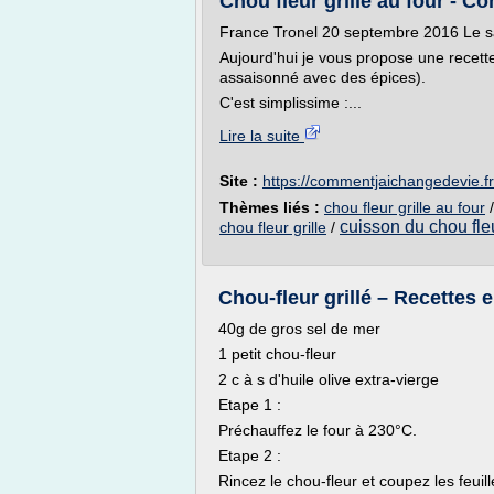
Chou fleur grillé au four - C
France Tronel 20 septembre 2016 Le sa
Aujourd'hui je vous propose une recette 
assaisonné avec des épices).
C'est simplissime :...
Lire la suite
Site :
https://commentjaichangedevie.fr
Thèmes liés :
chou fleur grille au four
cuisson du chou fle
chou fleur grille
/
Chou-fleur grillé – Recettes 
40g de gros sel de mer
1 petit chou-fleur
2 c à s d'huile olive extra-vierge
Etape 1 :
Préchauffez le four à 230°C.
Etape 2 :
Rincez le chou-fleur et coupez les feuill