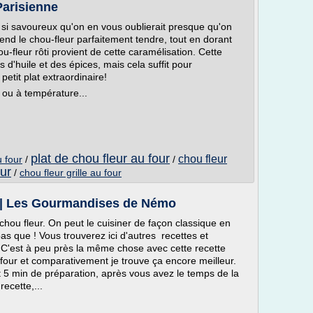
Parisienne
t si savoureux qu'on en vous oublierait presque qu'on
nd le chou-fleur parfaitement tendre, tout en dorant
u-fleur rôti provient de cette caramélisation. Cette
s d'huile et des épices, mais cela suffit pour
petit plat extraordinaire!
d ou à température...
plat de chou fleur au four
chou fleur
u four
/
/
our
/
chou fleur grille au four
ur | Les Gourmandises de Némo
ou fleur. On peut le cuisiner de façon classique en
as que ! Vous trouverez ici d'autres recettes et
i. C'est à peu près la même chose avec cette recette
u four et comparativement je trouve ça encore meilleur.
ut 5 min de préparation, après vous avez le temps de la
ecette,...