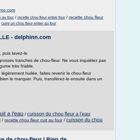
emo.com
/
/
recette chou fleur
e au four
recette chou fleur entier four
/
cuire un chou fleur entier au four
E - delphinn.com
, puis lavez-le.
rosses tranches de chou-fleur. Ne vous inquiétez pas
égume très friable.
égèrement huilée, faites revenir le chou-fleur
ien le marquer. Puis, transférez-le ensuite dans un
uit a l'eau
cuisson du chou fleur a l'eau
/
u
cuisson du chou
/
recette chou fleur cuit au four
/
 de chou-fleur | Bien de ...