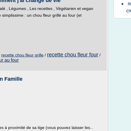
omment j'ai changé de vie
r
lé , Légumes , Les recettes , Végétarien et vegan
c
simplissime : un chou fleur grillé au four (et
recette chou fleur four
/
recette chou fleur grille
/
/
ur au four
en Famille
es à proximité de sa tige (vous pouvez laisser les...