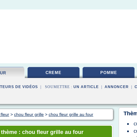
CREME
POMME
EUR
TEURS DE VIDÉOS
| SOUMETTRE :
UN ARTICLE
|
ANNONCER
|
Thèm
fleur
>
chou fleur grille
>
chou fleur grille au four
c
c
 thème : chou fleur grille au four