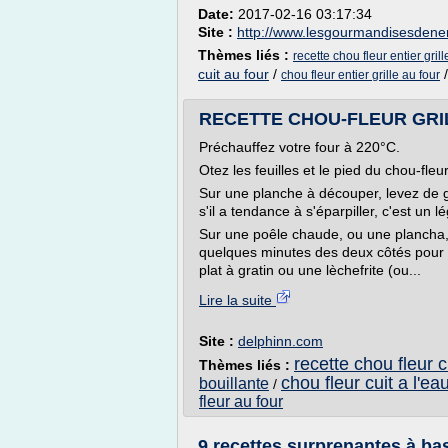
Date:
2017-02-16 03:17:34
Site :
http://www.lesgourmandisesden
Thèmes liés :
recette chou fleur entier grill
cuit au four
/
chou fleur entier grille au four
RECETTE CHOU-FLEUR GRILL
Préchauffez votre four à 220°C.
Otez les feuilles et le pied du chou-fleur
Sur une planche à découper, levez de g
s'il a tendance à s'éparpiller, c'est un l
Sur une poêle chaude, ou une plancha, l
quelques minutes des deux côtés pour b
plat à gratin ou une lèchefrite (ou...
Lire la suite
Site :
delphinn.com
recette chou fleur c
Thèmes liés :
chou fleur cuit a l'ea
bouillante
/
fleur au four
9 recettes surprenantes à base