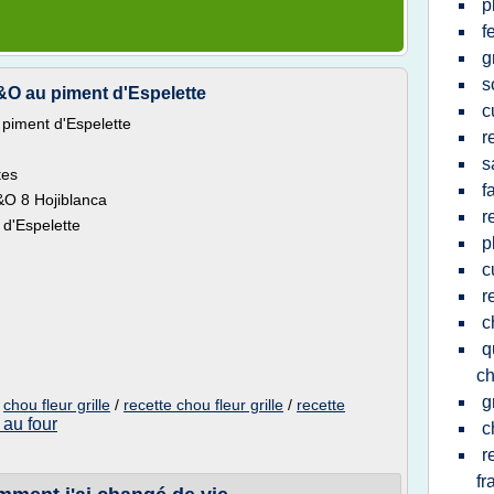
p
f
g
s
O&O au piment d'Espelette
c
 piment d'Espelette
r
s
tes
f
O&O 8 Hojiblanca
r
 d'Espelette
p
c
r
c
q
ch
g
/
chou fleur grille
/
recette chou fleur grille
/
recette
 au four
c
r
fr