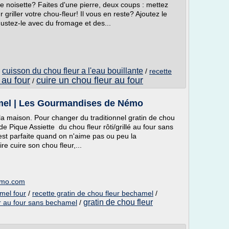
e noisette? Faites d'une pierre, deux coups : mettez
r griller votre chou-fleur! Il vous en reste? Ajoutez le
gustez-le avec du fromage et des...
cuisson du chou fleur a l'eau bouillante
/
/
recette
 au four
cuire un chou fleur au four
/
amel | Les Gourmandises de Némo
a maison. Pour changer du traditionnel gratin de chou
 de Pique Assiette du chou fleur rôti/grillé au four sans
 est parfaite quand on n'aime pas ou peu la
e cuire son chou fleur,...
emo.com
mel four
/
recette gratin de chou fleur bechamel
/
gratin de chou fleur
r au four sans bechamel
/