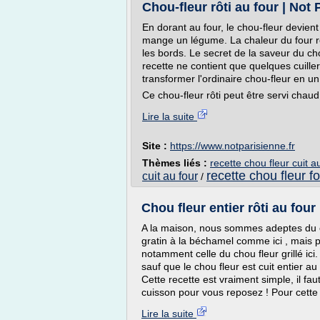
Chou-fleur rôti au four | Not 
En dorant au four, le chou-fleur devien
mange un légume. La chaleur du four re
les bords. Le secret de la saveur du cho
recette ne contient que quelques cuiller
transformer l'ordinaire chou-fleur en un 
Ce chou-fleur rôti peut être servi chau
Lire la suite
Site :
https://www.notparisienne.fr
Thèmes liés :
recette chou fleur cuit a
recette chou fleur f
cuit au four
/
Chou fleur entier rôti au fo
A la maison, nous sommes adeptes du ch
gratin à la béchamel comme ici , mais p
notamment celle du chou fleur grillé ic
sauf que le chou fleur est cuit entier a
Cette recette est vraiment simple, il fa
cuisson pour vous reposez ! Pour cette r
Lire la suite