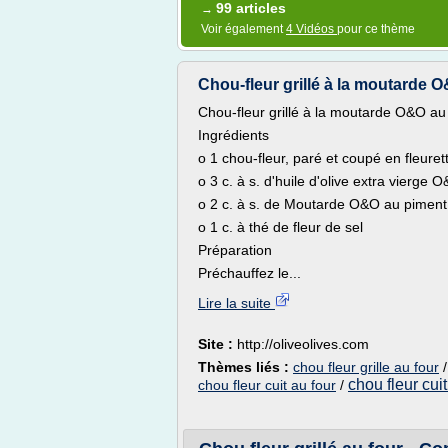
99 articles
→
Voir également
4 Vidéos
pour ce thème
Chou-fleur grillé à la moutarde 
Chou-fleur grillé à la moutarde O&O au
Ingrédients
o 1 chou-fleur, paré et coupé en fleuret
o 3 c. à s. d'huile d'olive extra vierge 
o 2 c. à s. de Moutarde O&O au piment
o 1 c. à thé de fleur de sel
Préparation
Préchauffez le...
Lire la suite
Site :
http://oliveolives.com
Thèmes liés :
chou fleur grille au four
chou fleur cuit
chou fleur cuit au four
/