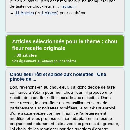
je n'en ai pas vu près chez moi mais je ne manquerai pas
de tester ce chou-fleur si...
[suite...]
→
11 Articles
(et
1 Vidéos
) pour ce thème
Articles sélectionnés pour le thème : chou
fleur recette originale
88 articles
→
Voir également
31 Vidéos
pour ce thème
Chou-fleur rôti et salade aux noisettes - Une
pincée de ...
Bon, revenons-en au chou-fleur. J'ai donc décidé de faire
confiance à Yotam pour mon chou-fleur : il propose une
recette de chou-fleur rôti et salade aux noisettes. Dans
cette recette, le chou-fleur est croustillant et se marie
parfaitement aux noisettes torréfiées, le tout étant enrobé
d'une sauce épicée comme il faut. Je l'ai légèrement
modifiée et vous propose ici mon adaptation. La recette
originale est notamment faite avec des graines de grenade,
j'ai choisi de les remplacer par des quartiers d'orange.