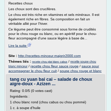
Recettes choux
Les choux sont des crucifères.
Le chou est très riche en vitamines et sels minéraux. Il est
également riche en fibres. Sa composition en fait un
véritable allié pour l'hiver.
Ce légume peut être consommé sous forme de crudités
pour le chou rouge ou blanc, ou en apéritif pour le chou-
fleur accompagné d'une sauce légère à base de...
Lire la suite
Site :
http://recettes-minceur.maigrir2000.com
Thèmes liés :
/
recette soupe chou
recette chou plat blanc cabus
/
recette chou fleur sauce rouge
/
sauce pour
blanc minceur
accompagner le chou fleur cuit
/
soupe chou rouge et blanc
tang cu yuan bai cai – salade de choux
aigre-doux - Azizen ...
Rating: 0.0/5 (0 votes cast)
Ingrédients :
1 chou blanc rond (chou cabus ou chou pommé)
1 c. à soupe d'huile