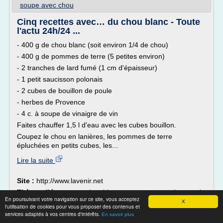
soupe avec chou
Cinq recettes avec… du chou blanc - Toute
l'actu 24h/24 ...
- 400 g de chou blanc (soit environ 1/4 de chou)
- 400 g de pommes de terre (5 petites environ)
- 2 tranches de lard fumé (1 cm d'épaisseur)
- 1 petit saucisson polonais
- 2 cubes de bouillon de poule
- herbes de Provence
- 4 c. à soupe de vinaigre de vin
Faites chauffer 1,5 l d'eau avec les cubes bouillon.
Coupez le chou en lanières, les pommes de terre
épluchées en petits cubes, les...
Lire la suite
Site :
http://www.lavenir.net
Thèmes liés :
soupe chou blanc carotte pomme de terre
/
En poursuivant votre navigation sur ce site, vous acceptez
chou blanc pomme de
recette salade chou blanc carotte
/
X
l'utilisation de cookies pour vous proposer des contenus et
terre carotte
/
recette soupe chou blanc pomme de terre
/
services adaptés à vos centres d'intérêts.
En savoir plus
recette de chou blanc et pomme de terre