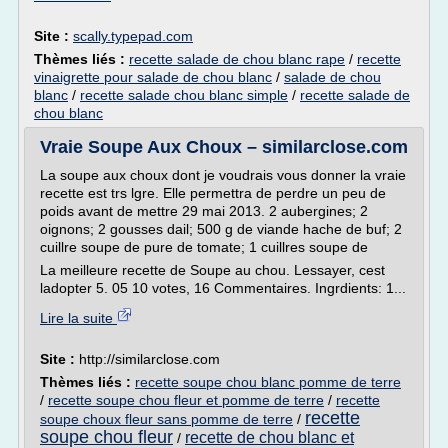
Site :
scally.typepad.com
Thèmes liés :
recette salade de chou blanc rape
/
recette
vinaigrette pour salade de chou blanc
/
salade de chou
blanc
/
recette salade chou blanc simple
/
recette salade de
chou blanc
Vraie Soupe Aux Choux – similarclose.com
La soupe aux choux dont je voudrais vous donner la vraie
recette est trs lgre. Elle permettra de perdre un peu de
poids avant de mettre 29 mai 2013. 2 aubergines; 2
oignons; 2 gousses dail; 500 g de viande hache de buf; 2
cuillre soupe de pure de tomate; 1 cuillres soupe de
La meilleure recette de Soupe au chou. Lessayer, cest
ladopter 5. 05 10 votes, 16 Commentaires. Ingrdients: 1...
Lire la suite
Site :
http://similarclose.com
Thèmes liés :
recette soupe chou blanc pomme de terre
/
recette soupe chou fleur et pomme de terre
/
recette
recette
soupe choux fleur sans pomme de terre
/
soupe chou fleur
recette de chou blanc et
/