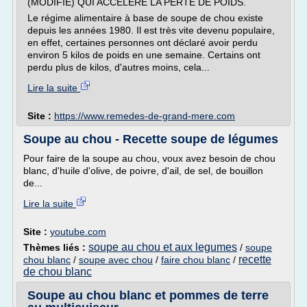
(MODIFIÉ) QUI ACCÉLÈRE LA PERTE DE POIDS.
Le régime alimentaire à base de soupe de chou existe
depuis les années 1980. Il est très vite devenu populaire,
en effet, certaines personnes ont déclaré avoir perdu
environ 5 kilos de poids en une semaine. Certains ont
perdu plus de kilos, d'autres moins, cela...
Lire la suite
Site :
https://www.remedes-de-grand-mere.com
Soupe au chou - Recette soupe de légumes
Pour faire de la soupe au chou, voux avez besoin de chou
blanc, d'huile d'olive, de poivre, d'ail, de sel, de bouillon
de...
Lire la suite
Site :
youtube.com
soupe au chou et aux legumes
Thèmes liés :
/
soupe
recette
chou blanc
/
soupe avec chou
/
faire chou blanc
/
de chou blanc
Soupe au chou blanc et pommes de terre