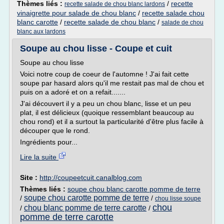
Thèmes liés :
/
recette
recette salade de chou blanc lardons
vinaigrette pour salade de chou blanc
/
recette salade chou
blanc carotte
/
recette salade de chou blanc
/
salade de chou
blanc aux lardons
Soupe au chou lisse - Coupe et cuit
Soupe au chou lisse
Voici notre coup de coeur de l'automne ! J'ai fait cette
soupe par hasard alors qu'il me restait pas mal de chou et
puis on a adoré et on a refait.......
J'ai découvert il y a peu un chou blanc, lisse et un peu
plat, il est délicieux (quoique ressemblant beaucoup au
chou rond) et il a surtout la particularité d'être plus facile à
découper que le rond.
Ingrédients pour...
Lire la suite
Site :
http://coupeetcuit.canalblog.com
Thèmes liés :
soupe chou blanc carotte pomme de terre
soupe chou carotte pomme de terre
/
/
chou lisse soupe
chou
chou blanc pomme de terre carotte
/
/
pomme de terre carotte