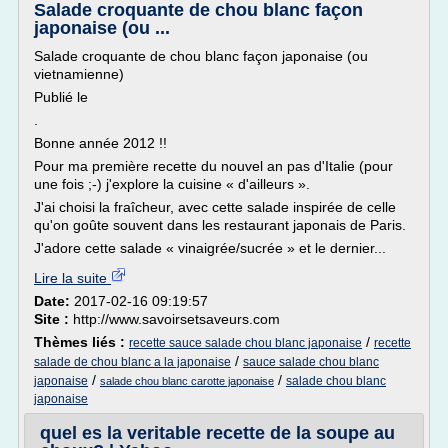
Salade croquante de chou blanc façon
japonaise (ou ...
Salade croquante de chou blanc façon japonaise (ou
vietnamienne)
Publié le
.
Bonne année 2012 !!
Pour ma première recette du nouvel an pas d'Italie (pour
une fois ;-) j'explore la cuisine « d'ailleurs ».
J'ai choisi la fraîcheur, avec cette salade inspirée de celle
qu'on goûte souvent dans les restaurant japonais de Paris.
J'adore cette salade « vinaigrée/sucrée » et le dernier...
Lire la suite
Date:
2017-02-16 09:19:57
Site :
http://www.savoirsetsaveurs.com
Thèmes liés :
/
recette sauce salade chou blanc japonaise
recette
/
salade de chou blanc a la japonaise
sauce salade chou blanc
/
/
japonaise
salade chou blanc
salade chou blanc carotte japonaise
japonaise
quel es la veritable recette de la soupe au