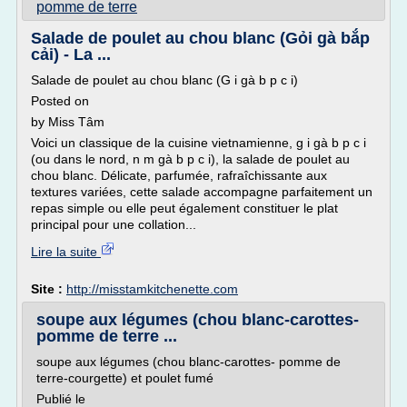
pomme de terre
Salade de poulet au chou blanc (Gỏi gà bắp
cải) - La ...
Salade de poulet au chou blanc (G i gà b p c i)
Posted on
by Miss Tâm
Voici un classique de la cuisine vietnamienne, g i gà b p c i
(ou dans le nord, n m gà b p c i), la salade de poulet au
chou blanc. Délicate, parfumée, rafraîchissante aux
textures variées, cette salade accompagne parfaitement un
repas simple ou elle peut également constituer le plat
principal pour une collation...
Lire la suite
Site :
http://misstamkitchenette.com
soupe aux légumes (chou blanc-carottes-
pomme de terre ...
soupe aux légumes (chou blanc-carottes- pomme de
terre-courgette) et poulet fumé
Publié le