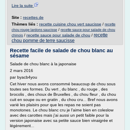
Lire la suite
Site :
recettes.de
Thèmes liés :
recette cuisine chou vert saucisse
/
recette
/
chou rouge lardons saucisse
recette sauce pour salade de chou
recette
/
recette sauce pour salade de chou
/
chinois
chou pomme de terre saucisse
Recette facile de salade de chou blanc au
sésame
Salade de chou blanc à la japonaise
2 mars 2016
par byacb4you
Cet hiver nous avons consommé beaucoup de chou sous
toutes ses formes. Du vert , du blanc , du rouge , des
brocolis , des choux de Bruxelles , du chou fleur , du chou
cuit en soupe ou en gratin , du chou cru... Bref nous avons
varié les plaisirs pour que les repas ne soient pas
monotones. Le chou blanc cru je l'aime bien en coleslow
avec des carottes mais j'ai aussi un petit faible pour la
version japonaise avec sa petite sauce bien vinaigrée et
légèrement...