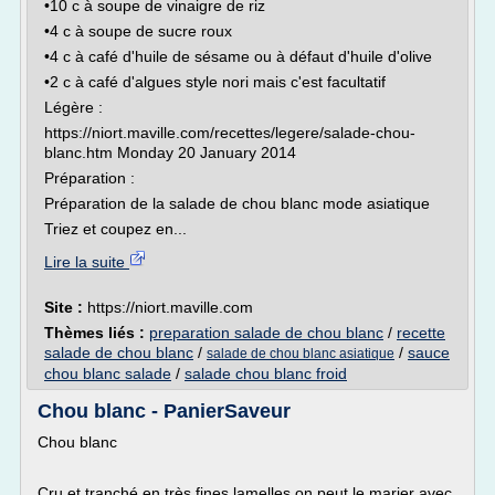
•10 c à soupe de vinaigre de riz
•4 c à soupe de sucre roux
•4 c à café d'huile de sésame ou à défaut d'huile d'olive
•2 c à café d'algues style nori mais c'est facultatif
Légère :
https://niort.maville.com/recettes/legere/salade-chou-
blanc.htm Monday 20 January 2014
Préparation :
Préparation de la salade de chou blanc mode asiatique
Triez et coupez en...
Lire la suite
Site :
https://niort.maville.com
Thèmes liés :
preparation salade de chou blanc
/
recette
salade de chou blanc
/
/
sauce
salade de chou blanc asiatique
chou blanc salade
/
salade chou blanc froid
Chou blanc - PanierSaveur
Chou blanc
Cru et tranché en très fines lamelles on peut le marier avec