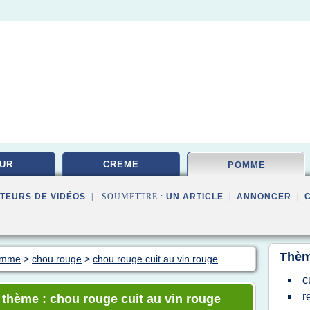
UR
CREME
POMME
TEURS DE VIDÉOS
| SOUMETTRE :
UN ARTICLE
|
ANNONCER
|
Thèm
pomme
>
chou rouge
>
chou rouge cuit au vin rouge
c
r
e thème : chou rouge cuit au vin rouge