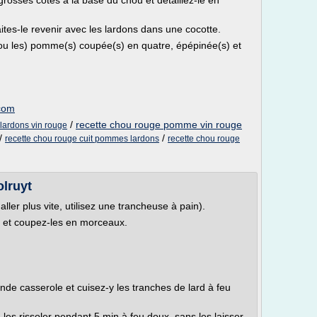
rosses côtes à la base du chou et détaillez-le en
ites-le revenir avec les lardons dans une cocotte.
(ou les) pomme(s) coupée(s) en quatre, épépinée(s) et
.com
/
recette chou rouge pomme vin rouge
lardons vin rouge
/
/
recette chou rouge cuit pommes lardons
recette chou rouge
lruyt
ler plus vite, utilisez une trancheuse à pain).
n et coupez-les en morceaux.
nde casserole et cuisez-y les tranches de lard à feu
-les rissoler pendant 5 min à feu doux, sans les laisser