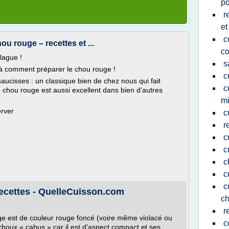
p
r
et
c
u rouge – recettes et ...
co
blague !
s
ilà comment préparer le chou rouge !
c
cisses : un classique bien de chez nous qui fait
c
e chou rouge est aussi excellent dans bien d'autres
mi
erver
c
r
c
c
c
c
c
cettes - QuelleCuisson.com
ch
r
e est de couleur rouge foncé (voire même violacé ou
c
s choux « cabus » car il est d'aspect compact et ses