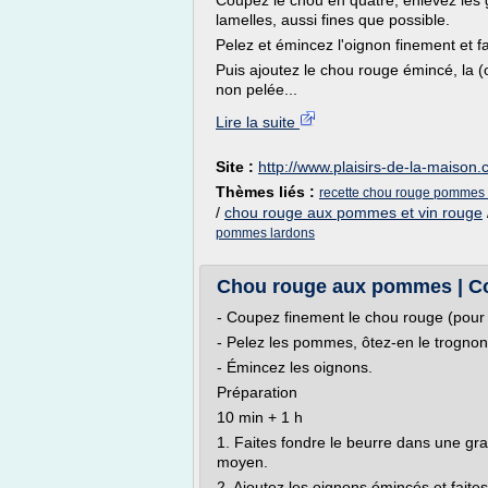
Coupez le chou en quatre, enlevez les g
lamelles, aussi fines que possible.
Pelez et émincez l'oignon finement et fa
Puis ajoutez le chou rouge émincé, la 
non pelée...
Lire la suite
Site :
http://www.plaisirs-de-la-maison
Thèmes liés :
recette chou rouge pommes 
/
chou rouge aux pommes et vin rouge
pommes lardons
Chou rouge aux pommes | Co
- Coupez finement le chou rouge (pour al
- Pelez les pommes, ôtez-en le trogno
- Émincez les oignons.
Préparation
10 min + 1 h
1. Faites fondre le beurre dans une gra
moyen.
2. Ajoutez les oignons émincés et faites