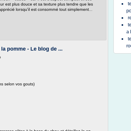
t
veur est plus douce et sa texture plus tendre que les
 apprécié lorsqu'il est consommé tout simplement...
p
r
t
a 
t
r
la pomme - Le blog de ...
e
s selon vos gouts)