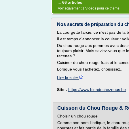
66 articles
→
Voir également
1 Vidéos
pour ce thème
Nos secrets de préparation du cho
La courgette farcie, ce n'est pas de la 
Il est temps d'annoncer la couleur : vo
Du chou rouge aux pommes avec des sau
toujours plaisir. Mais saviez-vous que l
recettes ?
Cuisiner du chou rouge frais et le cons
Lorsque vous l'achetez, choisissez...
Lire la suite
Site :
https://www.biendecheznous.be
Cuisson du Chou Rouge & Re
Choisir un chou rouge
Comme son nom l'indique, le chou roug
pourpre) et fait partie de la famille de