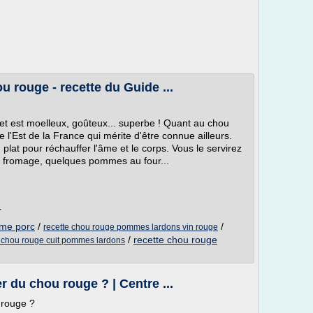
u rouge - recette du Guide ...
ret est moelleux, goûteux... superbe ! Quant au chou
e l'Est de la France qui mérite d'être connue ailleurs.
 plat pour réchauffer l'âme et le corps. Vous le servirez
de fromage, quelques pommes au four...
r
mme porc
/
/
recette chou rouge pommes lardons vin rouge
/
recette chou rouge
e chou rouge cuit pommes lardons
 du chou rouge ? | Centre ...
 rouge ?