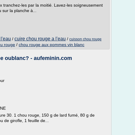
ux tranchez-les par la moitié. Lavez-les soigneusement
sur la planche à...
l'eau
cuire chou rouge a l'eau
/
/
cuisson chou rouge
ou rouge
/
chou rouge aux pommes vin blanc
e oublanc? - aufeminin.com
our
NNE
ure 30. 1 chou rouge, 150 g de lard fumé, 80 g de
 de girofle, 1 feuille de...