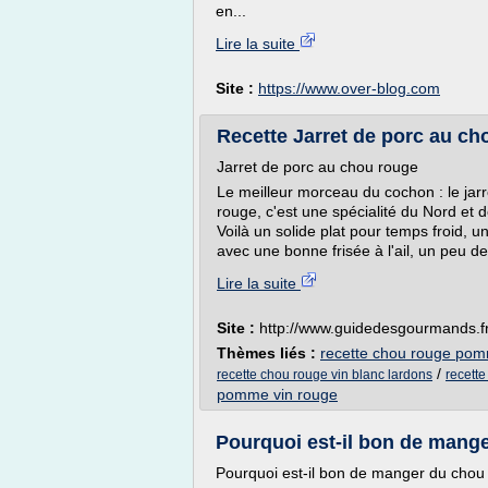
en...
Lire la suite
Site :
https://www.over-blog.com
Recette Jarret de porc au cho
Jarret de porc au chou rouge
Le meilleur morceau du cochon : le jar
rouge, c'est une spécialité du Nord et d
Voilà un solide plat pour temps froid, un
avec une bonne frisée à l'ail, un peu 
Lire la suite
Site :
http://www.guidedesgourmands.f
Thèmes liés :
recette chou rouge po
/
recette chou rouge vin blanc lardons
recett
pomme vin rouge
Pourquoi est-il bon de manger
Pourquoi est-il bon de manger du chou