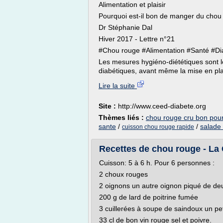
Alimentation et plaisir
Pourquoi est-il bon de manger du chou
Dr Stéphanie Dal
Hiver 2017 - Lettre n°21
#Chou rouge #Alimentation #Santé #Di
Les mesures hygiéno-diététiques sont le
diabétiques, avant même la mise en pla
Lire la suite
Site :
http://www.ceed-diabete.org
Thèmes liés :
chou rouge cru bon pour
sante
/
/
salade
cuisson chou rouge rapide
Recettes de chou rouge - La
Cuisson: 5 à 6 h. Pour 6 personnes :
2 choux rouges
2 oignons un autre oignon piqué de deu
200 g de lard de poitrine fumée
3 cuillerées à soupe de saindoux un pet
33 cl de bon vin rouge sel et poivre.