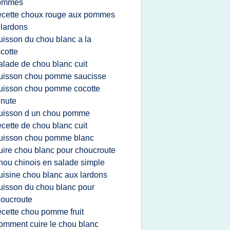
ommes
ecette choux rouge aux pommes
 lardons
uisson du chou blanc a la
cotte
alade de chou blanc cuit
uisson chou pomme saucisse
uisson chou pomme cocotte
nute
uisson d un chou pomme
ecette de chou blanc cuit
uisson chou pomme blanc
uire chou blanc pour choucroute
hou chinois en salade simple
uisine chou blanc aux lardons
uisson du chou blanc pour
oucroute
ecette chou pomme fruit
omment cuire le chou blanc