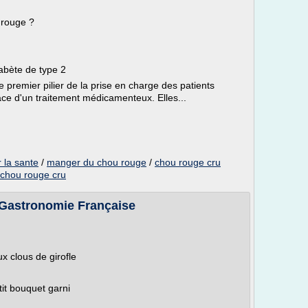
 rouge ?
abète de type 2
 premier pilier de la prise en charge des patients
ce d'un traitement médicamenteux. Elles...
 la sante
/
manger du chou rouge
/
chou rouge cru
 chou rouge cru
 Gastronomie Française
x clous de girofle
it bouquet garni