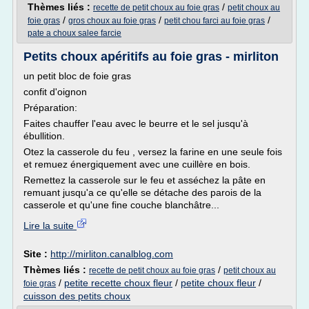
Thèmes liés :
/
recette de petit choux au foie gras
petit choux au
/
/
/
foie gras
gros choux au foie gras
petit chou farci au foie gras
pate a choux salee farcie
Petits choux apéritifs au foie gras - mirliton
un petit bloc de foie gras
confit d'oignon
Préparation:
Faites chauffer l'eau avec le beurre et le sel jusqu'à
ébullition.
Otez la casserole du feu , versez la farine en une seule fois
et remuez énergiquement avec une cuillère en bois.
Remettez la casserole sur le feu et asséchez la pâte en
remuant jusqu'a ce qu'elle se détache des parois de la
casserole et qu'une fine couche blanchâtre...
Lire la suite
Site :
http://mirliton.canalblog.com
Thèmes liés :
/
recette de petit choux au foie gras
petit choux au
/
petite recette choux fleur
/
petite choux fleur
/
foie gras
cuisson des petits choux