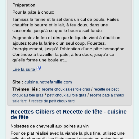
Préparation
Pour la pâte à choux:
Tamisez la farine et le sel dans un cul de poule. Faites
chauffer le beurre et le lait, à feu doux, dans une
casserole, jusqu'à ce que le beurre soit fondu.
Augmentez le feu et dès que le liquide vient à ébullition,
ajoutez toute la farine d'un seul coup. Fouettez,
énergiquement, jusqu'à l'obtention d'une pâte homogène.
Continuez à travailler la pâte, à feu doux, jusqu'à ce
qu'elle forme une boule et...
Lire la suite
Site :
cuisine.notrefamille.com
Thèmes liés :
/
recette choux sales foie gras
recette de petit
/
/
choux au foie gras
petit choux au foie gras
recette pate a choux
/
sale farci
recette de petit choux farci
Recettes Gibiers et Recette de fête - cuisine
de fête
Noisettes de chevreuil aux poires au vin
Pour ce plat réalisé avec la viande la plus fine, utilisez une
selle de chevreuil : les filets seront coupés en noisettes et