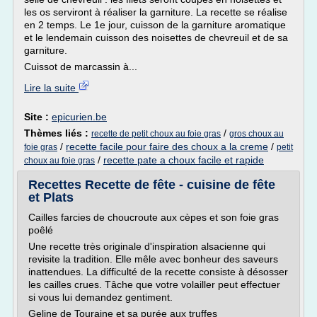
les os serviront à réaliser la garniture. La recette se réalise
en 2 temps. Le 1e jour, cuisson de la garniture aromatique
et le lendemain cuisson des noisettes de chevreuil et de sa
garniture.
Cuissot de marcassin à...
Lire la suite
Site :
epicurien.be
Thèmes liés :
/
recette de petit choux au foie gras
gros choux au
/
recette facile pour faire des choux a la creme
/
foie gras
petit
/
recette pate a choux facile et rapide
choux au foie gras
Recettes Recette de fête - cuisine de fête
et Plats
Cailles farcies de choucroute aux cèpes et son foie gras
poêlé
Une recette très originale d'inspiration alsacienne qui
revisite la tradition. Elle mêle avec bonheur des saveurs
inattendues. La difficulté de la recette consiste à désosser
les cailles crues. Tâche que votre volailler peut effectuer
si vous lui demandez gentiment.
Geline de Touraine et sa purée aux truffes