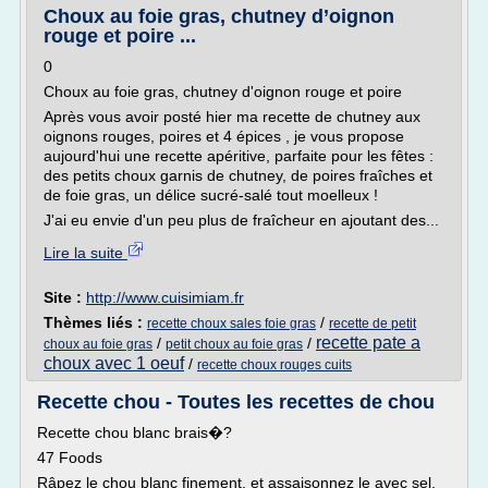
Choux au foie gras, chutney d’oignon
rouge et poire ...
0
Choux au foie gras, chutney d'oignon rouge et poire
Après vous avoir posté hier ma recette de chutney aux
oignons rouges, poires et 4 épices , je vous propose
aujourd'hui une recette apéritive, parfaite pour les fêtes :
des petits choux garnis de chutney, de poires fraîches et
de foie gras, un délice sucré-salé tout moelleux !
J'ai eu envie d'un peu plus de fraîcheur en ajoutant des...
Lire la suite
Site :
http://www.cuisimiam.fr
Thèmes liés :
/
recette choux sales foie gras
recette de petit
recette pate a
/
/
choux au foie gras
petit choux au foie gras
choux avec 1 oeuf
/
recette choux rouges cuits
Recette chou - Toutes les recettes de chou
Recette chou blanc brais�?
47 Foods
Râpez le chou blanc finement, et assaisonnez le avec sel,