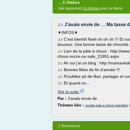
1 Vidéos
→
Voir également
10 Articles
pour ce thème
♫♪ J’avais envie de … Ma tasse 
▼INFOS▼
♫♪ C’est bientôt Noël oh oh oh !!! Et oui
douceur. Une bonne tasse de chocolat 
♫♪ Lien de la pâte à choux : http://www
choux-sucre-ou-sale_21951.aspx
♫♪ Ah oui j’ai un blog : http://mamanki
♫♪ Bonnes fêtes de fin d’année !!!
♫♪ N’oubliez pô de liker, partager et c
♫♪ Et quand on...
Voir la suite
Par :
J'avais envie de
Thèmes liés :
recette pate a choux marmiton
1 Ressources