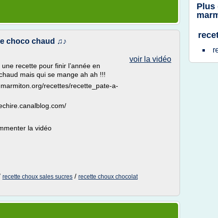
Plus
marm
rece
de choco chaud ♫♪
r
voir la vidéo
 une recette pour finir l’année en
chaud mais qui se mange ah ah !!!
.marmiton.org/recettes/recette_pate-a-
dechire.canalblog.com/
ommenter la vidéo
/
/
recette choux sales sucres
recette choux chocolat