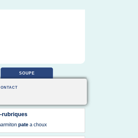
SOUPE
CONTACT
-rubriques
armiton
pate
a
choux