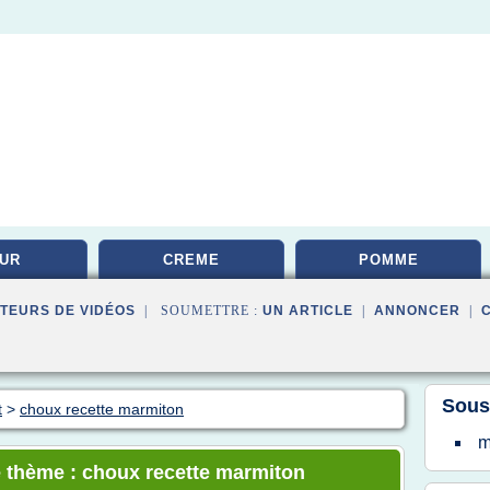
UR
CREME
POMME
TEURS DE VIDÉOS
| SOUMETTRE :
UN ARTICLE
|
ANNONCER
|
Sous
t
>
choux recette marmiton
m
e thème : choux recette marmiton