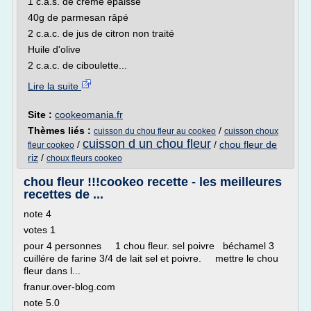
1 c.a.s. de crème épaisse
40g de parmesan râpé
2 c.a.c. de jus de citron non traité
Huile d'olive
2 c.a.c. de ciboulette...
Lire la suite
Site :
cookeomania.fr
Thèmes liés :
/
cuisson du chou fleur au cookeo
cuisson choux
cuisson d un chou fleur
/
/
chou fleur de
fleur cookeo
riz
/
choux fleurs cookeo
chou fleur !!!cookeo recette - les meilleures
recettes de ...
note 4
votes 1
pour 4 personnes 1 chou fleur. sel poivre béchamel 3
cuillére de farine 3/4 de lait sel et poivre. mettre le chou
fleur dans l...
franur.over-blog.com
note 5.0