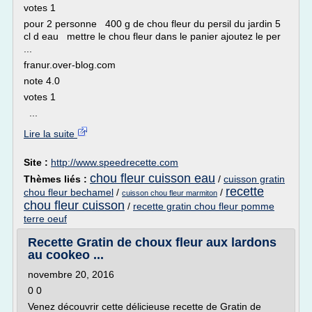
votes 1
pour 2 personne 400 g de chou fleur du persil du jardin 5
cl d eau mettre le chou fleur dans le panier ajoutez le per
...
franur.over-blog.com
note 4.0
votes 1
...
Lire la suite
Site :
http://www.speedrecette.com
chou fleur cuisson eau
Thèmes liés :
/
cuisson gratin
recette
chou fleur bechamel
/
/
cuisson chou fleur marmiton
chou fleur cuisson
/
recette gratin chou fleur pomme
terre oeuf
Recette Gratin de choux fleur aux lardons
au cookeo ...
novembre 20, 2016
0 0
Venez découvrir cette délicieuse recette de Gratin de