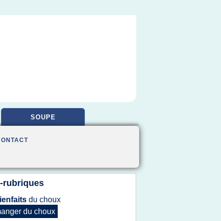
SOUPE
CONTACT
-rubriques
ienfaits
du
choux
anger
du
choux