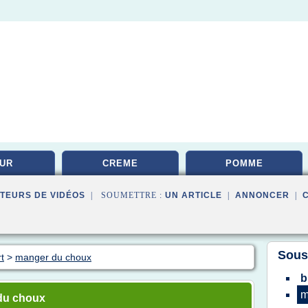
UR
CREME
POMME
TEURS DE VIDÉOS
| SOUMETTRE :
UN ARTICLE
|
ANNONCER
|
Sous
t
>
manger du choux
b
m
du choux