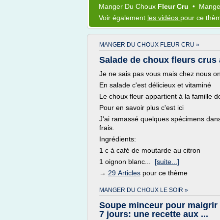
Manger
Du
Choux
Fleur Cru
•
Mang
Voir également
les vidéos
pour ce thè
MANGER DU CHOUX FLEUR CRU »
Salade de choux fleurs crus 
Je ne sais pas vous mais chez nous on 
En salade c'est délicieux et vitaminé
Le choux fleur appartient à la famille de
Pour en savoir plus c'est ici
J'ai ramassé quelques spécimens dans l
frais.
Ingrédients:
1 c à café de moutarde au citron
1 oignon blanc...
[suite...]
→
29 Articles
pour ce thème
MANGER DU CHOUX LE SOIR »
Soupe minceur pour maigrir
7 jours: une recette aux ...