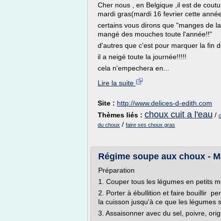
Cher nous , en Belgique ,il est de cout
mardi gras(mardi 16 fevrier cette anné
certains vous dirons que "manges de la
mangé des mouches toute l'année!!"
d'autres que c'est pour marquer la fin d
il a neigé toute la journée!!!!!
cela n'empechera en...
Lire la suite
Site :
http://www.delices-d-edith.com
choux cuit a l'eau
Thèmes liés :
/
c
/
du choux
faire ses choux gras
Régime soupe aux choux - Maig
Préparation
1. Couper tous les légumes en petits m
2. Porter à ébullition et faire bouillir
la cuisson jusqu'à ce que les légumes s
3. Assaisonner avec du sel, poivre, origa