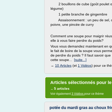
2 bouillons de cube (goût poulet 
légume)
1 petite branche de gingembre
Assaisonnement : un peu de sel, 
poivre, une pincée de curry
Comment une soupe pour maigrir réuss
elle à vous faire perdre du poids?
Vous vous demandez maintenant en q
le fait de boire de la soupe vous perme
de perdre du poids ? Il faut savoir que
cette soupe...
[suite...]
→
10 Articles
(et
1 Vidéos
) pour ce th
Articles sélectionnés pour 
5 articles
→
Voir également
3 Vidéos
pour ce thème
potée du mardi gras au choux fri