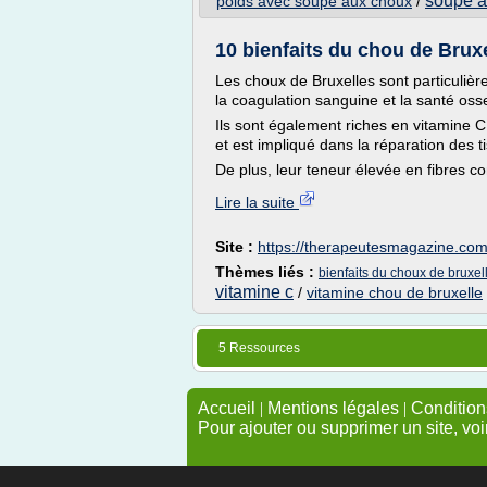
soupe a
poids avec soupe aux choux
/
10 bienfaits du chou de Brux
Les choux de Bruxelles sont particulièr
la coagulation sanguine et la santé oss
Ils sont également riches en vitamine C,
et est impliqué dans la réparation des ti
De plus, leur teneur élevée en fibres con
Lire la suite
Site :
https://therapeutesmagazine.co
Thèmes liés :
bienfaits du choux de bruxel
vitamine c
/
vitamine chou de bruxelle
5 Ressources
Accueil
|
Mentions légales
|
Conditions
Pour ajouter ou supprimer un site, voi