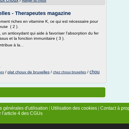
ux choux
/
manger du choux
elles - Therapeutes magazine
ement riches en vitamine K, ce qui est nécessaire pour
euse ( 2 ).
 un antioxydant qui aide à favoriser l'absorption du fer
ssus et la fonction immunitaire ( 3 ).
tribue à la...
m
chou
/
plat choux de bruxelles
/
/
les
chez choux bruxelles
 générales d'utilisation
|
Utilisation des cookies
|
Contact à pro
r l'article 4 des CGUs