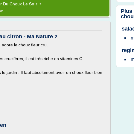
er
Du
Choux
Le
Soir
•
Plus
me
chou
sala
au citron - Ma Nature 2
m
adore le choux fleur cru.
regi
s crucifères, il est très riche en vitamines C .
m
e jardin . Il faut absolument avoir un choux fleur bien
 en