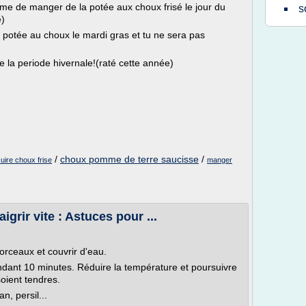
ume de manger de la potée aux choux frisé le jour du
s
e)
 potée au choux le mardi gras et tu ne sera pas
e la periode hivernale!(raté cette année)
/
choux pomme de terre saucisse
/
uire choux frise
manger
rir vite : Astuces pour ...
orceaux et couvrir d'eau.
 pendant 10 minutes. Réduire la température et poursuivre
oient tendres.
n, persil...