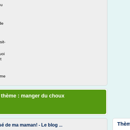
ou
de
it-
uoi
t
ème
le thème : manger du choux
Thèm
sé de ma maman! - Le blog ...