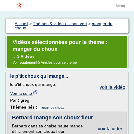
Menu
Accueil
>
Thèmes & vidéos : chou vert
>
manger du
choux
Vidéos sélectionnées pour le thème :
manger du choux
3 Vidéos
→
Voir également
5 Articles
pour ce thème
le p'tit choux qui mange...
le p'tit choux qui mange...
voir la vidéo
Voir la suite
Par :
greg
Thèmes liés :
manger du choux
Bernard mange son choux fleur
Bernars dans sa chaise haute mange
voir la vidéo
difficilement son choux fleur