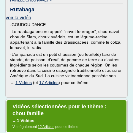
FAMILLE CHOU NAVET »
Rutabaga
voir la vidéo
-GOUDOU DANCE
-Le rutabaga encore appelé "navet fourrager", chou-navet,
chou de Siam, choux suédois, est un légume-racine
appartenant à la famille des Brassicacées, comme le colza,
le navet, le radis.
-L'empanada est un petit chausson (ou feuilleté) farci de
viande, de poisson, d'œuf, de pomme de terre ou d'autres
ingrédients selon les coutumes de chaque région. On les
retrouve dans la cuisine espagnole traditionnelle et aussi en
Amérique du Sud. La cuisine vietnamienne possède son...
→
1 Vidéos
(et
17 Articles
) pour ce thème
Vidéos sélectionnées pour le thème :
chou famille
1 Vidéos
→
Voir également
12 Articles
pour ce thème