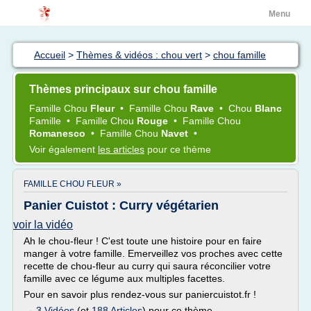
Menu
Accueil
>
Thèmes & vidéos : chou vert
>
chou famille
Thèmes principaux sur chou famille
Famille Chou
Fleur
•
Famille Chou
Rave
•
Chou
Blanc
Famille
•
Famille Chou
Rouge
•
Famille Chou
Romanesco
•
Famille Chou
Navet
•
Voir également
les articles
pour ce thème
FAMILLE CHOU FLEUR »
Panier Cuistot : Curry végétarien
voir la vidéo
Ah le chou-fleur ! C'est toute une histoire pour en faire
manger à votre famille. Emerveillez vos proches avec cette
recette de chou-fleur au curry qui saura réconcilier votre
famille avec ce légume aux multiples facettes.
Pour en savoir plus rendez-vous sur paniercuistot.fr !
→
3 Vidéos
(et
188 Articles
) pour ce thème