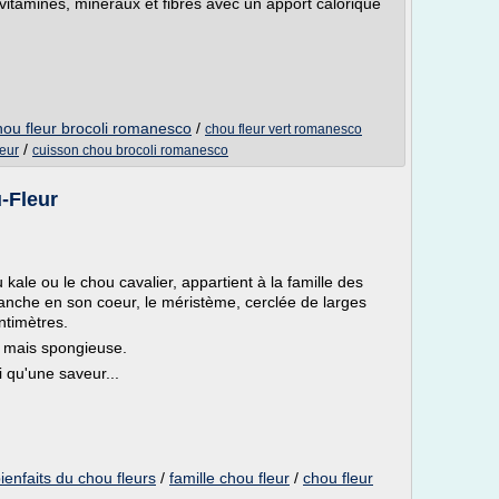
itamines, minéraux et fibres avec un apport calorique
hou fleur brocoli romanesco
/
chou fleur vert romanesco
/
eur
cuisson chou brocoli romanesco
-Fleur
 kale ou le chou cavalier, appartient à la famille des
lanche en son coeur, le méristème, cerclée de larges
ntimètres.
e mais spongieuse.
 qu'une saveur...
ienfaits du chou fleurs
/
famille chou fleur
/
chou fleur