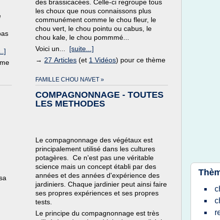
des brassicacées. Celle-ci regroupe tous
les choux que nous connaissons plus
e
communément comme le chou fleur, le
chou vert, le chou pointu ou cabus, le
pas
chou kale, le chou pommmé...
Voici un...
[suite...]
..]
→
27 Articles
(et
1 Vidéos
) pour ce thème
ème
FAMILLE CHOU NAVET »
COMPAGNONNAGE - TOUTES
LES METHODES
Le compagnonnage des végétaux est
principalement utilisé dans les cultures
potagères. Ce n'est pas une véritable
science mais un concept établi par des
Thèm
années et des années d'expérience des
sa
jardiniers. Chaque jardinier peut ainsi faire
c
ses propres expériences et ses propres
c
tests.
r
Le principe du compagnonnage est très