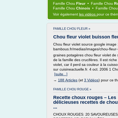
Famille Chou
Fleur
•
Famille Chou
R
Famille Chou
Chinois
•
Famille Cho
Voir également
les vidéos
pour ce thè
FAMILLE CHOU FLEUR »
Chou fleur violet buisson fleu
Chou fleur violet source google image 
bambous.fr/medias/images/chou-fleur-v
graines potagères chou fleur violet de
de la famille des crucifères. Il est rich
violet, car il perd sa couleur à la cuis
sur cuisineactuelle.fr. 4 oct. 2006 1 Cho
[suite...]
→
188 Articles
(et
3 Vidéos
) pour ce 
FAMILLE CHOU ROUGE »
Recette choux rouges – Les
délicieuses recettes de cho
...
CHOUX ROUGES: 20 SAVOUREUSES