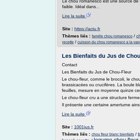
Le chou romanesco est une source de v
faible. Idéal dans...
Lire la suite
Site :
https://actu.fr
Thèmes liés :
/
c
famille chou romanesco
/
recette
cuisson du chou romanesco a la vap
Les Bienfaits du Jus de Chou
Contact
Les Bienfaits du Jus de Chou-Fleur
Le chou-fleur, comme le brocoli, le chou
brassicacées ou crucifères. La boule b
feuilles, mesure en moyenne quinze ce
Le chou-fleur cru a une structure ferm
Il présente une certaine amertume ainsi
Lire la suite
Site :
1001jus.fr
Thèmes liés :
/
b
chou fleur blanc bienfaits