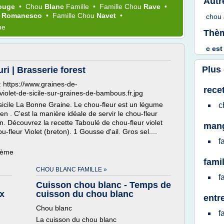
Autr
ouge
•
Chou
Blanc
Famille
•
Famille Chou
Rave
•
u
Romanesco
•
Famille Chou
Navet
•
chou
me
Thèm
c
es
Plus
ri | Brasserie forest
: https://www.graines-de-
rece
iolet-de-sicile-sur-graines-de-bambous.fr.jpg
 sicile La Bonne Graine. Le chou-fleur est un légume
c
e en . C'est la manière idéale de servir le chou-fleur
son. Découvrez la recette Taboulé de chou-fleur violet
mang
u-fleur Violet (breton). 1 Gousse d'ail. Gros sel....
f
thème
fami
CHOU BLANC FAMILLE »
f
Cuisson chou blanc - Temps de
ux
cuisson du chou blanc
entr
Chou blanc
f
La cuisson du chou blanc