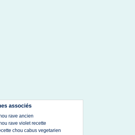
es associés
hou rave ancien
hou rave violet recette
ecette chou cabus vegetarien