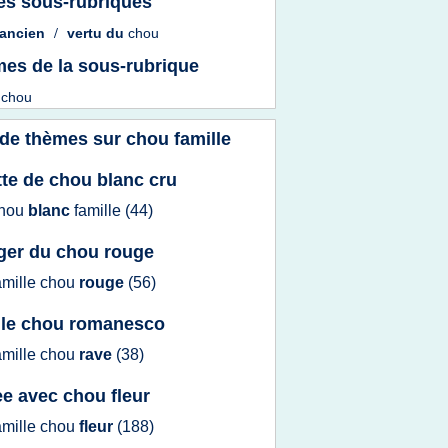
es sous-rubriques
ancien
/
vertu
du
chou
es de la sous-rubrique
t
chou
 de thèmes sur
chou famille
tte de chou blanc cru
hou
blanc
famille
(44)
er du chou rouge
amille chou
rouge
(56)
lle chou romanesco
amille chou
rave
(38)
ee avec chou fleur
amille chou
fleur
(188)