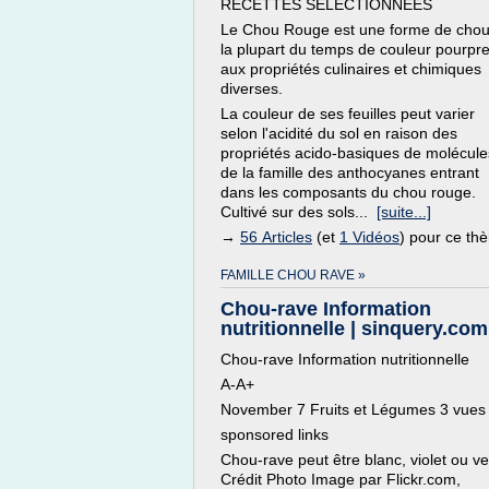
RECETTES SELECTIONNÉES
Le Chou Rouge est une forme de chou
la plupart du temps de couleur pourpre
aux propriétés culinaires et chimiques
diverses.
La couleur de ses feuilles peut varier
selon l'acidité du sol en raison des
propriétés acido-basiques de molécule
de la famille des anthocyanes entrant
dans les composants du chou rouge.
Cultivé sur des sols...
[suite...]
→
56 Articles
(et
1 Vidéos
) pour ce th
FAMILLE CHOU RAVE »
Chou-rave Information
nutritionnelle | sinquery.com
Chou-rave Information nutritionnelle
A-A+
November 7 Fruits et Légumes 3 vues
sponsored links
Chou-rave peut être blanc, violet ou ve
Crédit Photo Image par Flickr.com,