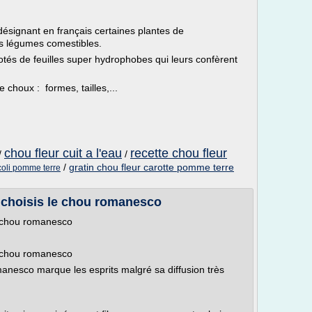
ésignant en français certaines plantes de
es légumes comestibles.
tés de feuilles super hydrophobes qui leurs confèrent
 choux : formes, tailles,...
chou fleur cuit a l'eau
recette chou fleur
/
/
/
gratin chou fleur carotte pomme terre
ocoli pomme terre
e choisis le chou romanesco
le chou romanesco
le chou romanesco
manesco marque les esprits malgré sa diffusion très