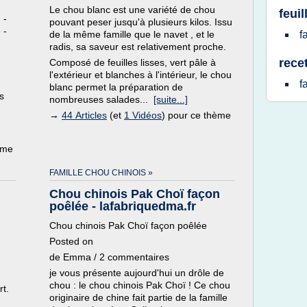
Le chou blanc est une variété de chou
feui
 -
pouvant peser jusqu'à plusieurs kilos. Issu
 -
de la même famille que le navet , et le
f
radis, sa saveur est relativement proche.
rece
Composé de feuilles lisses, vert pâle à
l'extérieur et blanches à l'intérieur, le chou
f
blanc permet la préparation de
s
nombreuses salades...
[suite...]
→
44 Articles
(et
1 Vidéos
) pour ce thème
ème
FAMILLE CHOU CHINOIS »
Chou chinois Pak Choï façon
poêlée - lafabriquedma.fr
Chou chinois Pak Choï façon poêlée
Posted on
de Emma / 2 commentaires
je vous présente aujourd'hui un drôle de
chou : le chou chinois Pak Choï ! Ce chou
rt.
originaire de chine fait partie de la famille