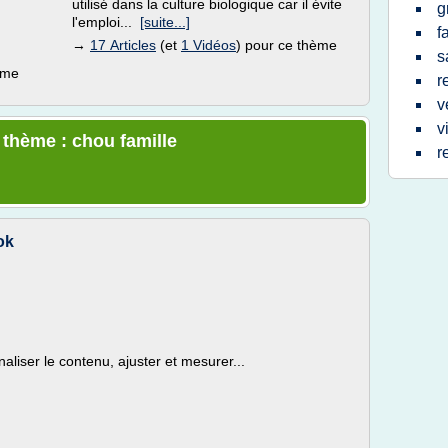
utilisé dans la culture biologique car il évite
g
l'emploi...
[suite...]
f
→
17 Articles
(et
1 Vidéos
) pour ce thème
s
ème
r
v
v
 thème : chou famille
r
ok
aliser le contenu, ajuster et mesurer...