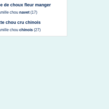
lle de choux fleur manger
amille chou
navet
(17)
tte chou cru chinois
amille chou
chinois
(27)