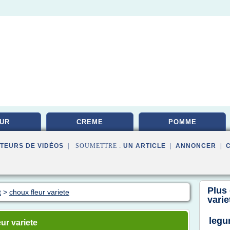
UR
CREME
POMME
TEURS DE VIDÉOS
| SOUMETTRE :
UN ARTICLE
|
ANNONCER
|
Plus
t
>
choux fleur variete
varie
legu
ur variete