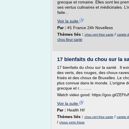
grecque et romaine. Elles sont les pr
ses vertus culinaires et médicinales. L
faite...
Voir la suite
Par :
#1 France 24h Novelless
Thèmes liés :
/
chou vert frise sante
variete d
chou fleur sante
17 bienfaits du chou sur la s
17 bienfaits du chou sur la santé . Il exi
des verts, des rouges, des choux-raves,
frisés et des choux de Bruxelles. Le chou
plus connue dans le monde. L’origine d
grecque et r... .......
Watch video good: https://goo.gl/ZEfYu
Voir la suite
Par :
Health Hi!
Thèmes liés :
/
chou vert frise sante
variete d
/
choux verts frises