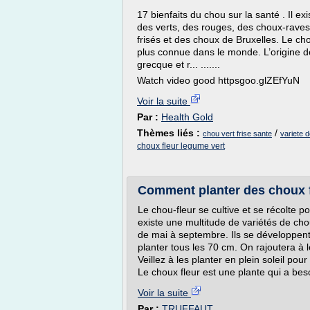
17 bienfaits du chou sur la santé . Il exi
des verts, des rouges, des choux-raves,
frisés et des choux de Bruxelles. Le chou
plus connue dans le monde. L’origine d
grecque et r... .......
Watch video good httpsgoo.glZEfYuN
Voir la suite
Par :
Health Gold
Thèmes liés :
/
chou vert frise sante
variete d
choux fleur legume vert
Comment planter des choux fl
Le chou-fleur se cultive et se récolte po
existe une multitude de variétés de cho
de mai à septembre. Ils se développent 
planter tous les 70 cm. On rajoutera à 
Veillez à les planter en plein soleil pou
Le choux fleur est une plante qui a bes
Voir la suite
Par :
TRUFFAUT