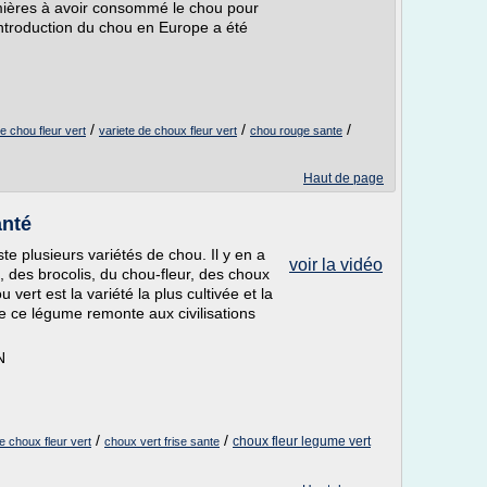
emières à avoir consommé le chou pour
’introduction du chou en Europe a été
/
/
/
e chou fleur vert
variete de choux fleur vert
chou rouge sante
Haut de page
anté
ste plusieurs variétés de chou. Il y en a
voir la vidéo
 des brocolis, du chou-fleur, des choux
 vert est la variété la plus cultivée et la
e ce légume remonte aux civilisations
N
/
/
choux fleur legume vert
e choux fleur vert
choux vert frise sante