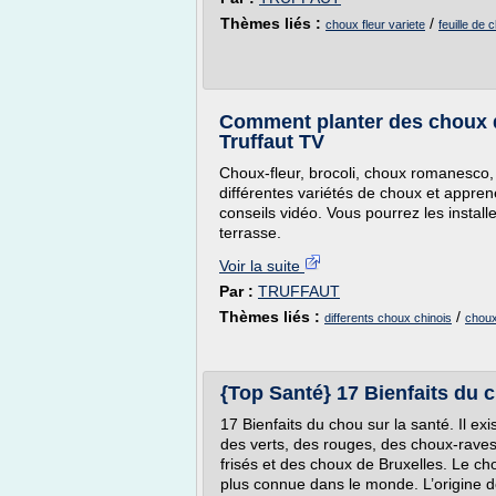
Thèmes liés :
/
choux fleur variete
feuille de 
Comment planter des choux d
Truffaut TV
Choux-fleur, brocoli, choux romanesco
différentes variétés de choux et appren
conseils vidéo. Vous pourrez les install
terrasse.
Voir la suite
Par :
TRUFFAUT
Thèmes liés :
/
differents choux chinois
choux
{Top Santé} 17 Bienfaits du c
17 Bienfaits du chou sur la santé. Il exi
des verts, des rouges, des choux-raves,
frisés et des choux de Bruxelles. Le chou
plus connue dans le monde. L’origine d