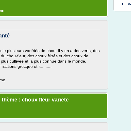
v
ème
anté
iste plusieurs variétés de chou. Il y en a des verts, des
 du chou-fleur, des choux frisés et des choux de
a plus cultivée et la plus connue dans le monde.
sations grecque et r... .......
ème
 thème : choux fleur variete