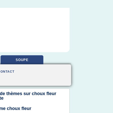
SOUPE
CONTACT
 de thèmes sur
choux fleur
te
me choux fleur