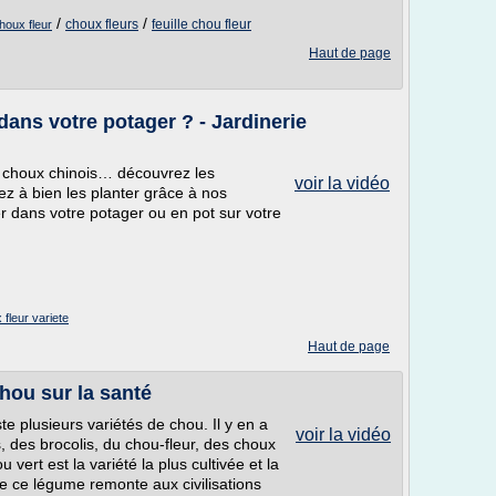
/
/
choux fleurs
feuille chou fleur
choux fleur
Haut de page
ans votre potager ? - Jardinerie
, choux chinois… découvrez les
voir la vidéo
ez à bien les planter grâce à nos
er dans votre potager ou en pot sur votre
 fleur variete
Haut de page
hou sur la santé
ste plusieurs variétés de chou. Il y en a
voir la vidéo
 des brocolis, du chou-fleur, des choux
 vert est la variété la plus cultivée et la
e ce légume remonte aux civilisations