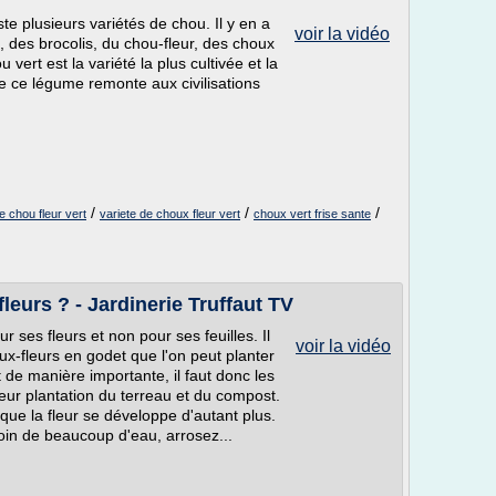
ste plusieurs variétés de chou. Il y en a
voir la vidéo
 des brocolis, du chou-fleur, des choux
 vert est la variété la plus cultivée et la
e ce légume remonte aux civilisations
/
/
/
e chou fleur vert
variete de choux fleur vert
choux vert frise sante
eurs ? - Jardinerie Truffaut TV
ur ses fleurs et non pour ses feuilles. Il
voir la vidéo
ux-fleurs en godet que l'on peut planter
de manière importante, il faut donc les
leur plantation du terreau et du compost.
r que la fleur se développe d'autant plus.
oin de beaucoup d'eau, arrosez...