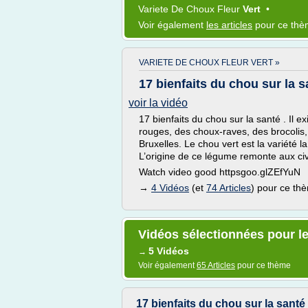
Variete
De
Choux Fleur
Vert
•
Voir également
les articles
pour ce th
VARIETE DE CHOUX FLEUR VERT »
17 bienfaits du chou sur la s
voir la vidéo
17 bienfaits du chou sur la santé . Il ex
rouges, des choux-raves, des brocolis,
Bruxelles. Le chou vert est la variété l
L’origine de ce légume remonte aux civili
Watch video good httpsgoo.glZEfYuN
→
4 Vidéos
(et
74 Articles
) pour ce th
Vidéos sélectionnées pour le
5 Vidéos
→
Voir également
65 Articles
pour ce thème
17 bienfaits du chou sur la santé