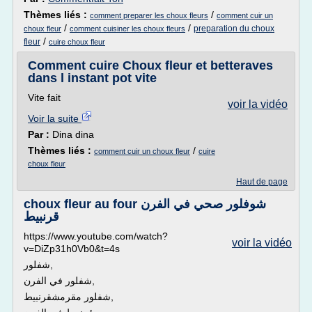
Thèmes liés :
/
comment preparer les choux fleurs
comment cuir un
/
/
preparation du choux
choux fleur
comment cuisiner les choux fleurs
/
fleur
cuire choux fleur
Comment cuire Choux fleur et betteraves
dans l instant pot vite
Vite fait
voir la vidéo
Voir la suite
Par :
Dina dina
Thèmes liés :
/
comment cuir un choux fleur
cuire
choux fleur
Haut de page
choux fleur au four شوفلور صحي في الفرن
قرنبيط
https://www.youtube.com/watch?
voir la vidéo
v=DiZp31h0Vb0&t=4s
شفلور,
شفلور في الفرن,
شفلور مقرمشقرنبيط,