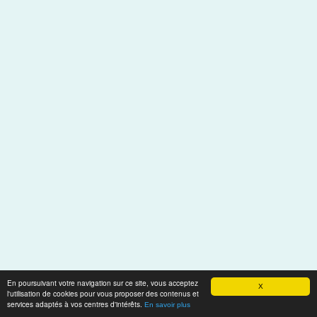
En poursuivant votre navigation sur ce site, vous acceptez
X
Thèmes associés
l'utilisation de cookies pour vous proposer des contenus et
services adaptés à vos centres d'intérêts.
En savoir plus
comment faire cuire les choux fleurs