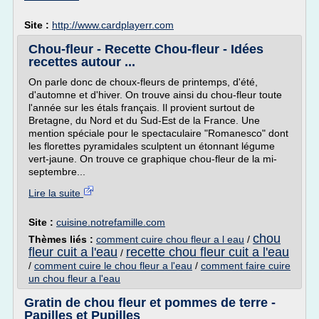
Site :
http://www.cardplayerr.com
Chou-fleur - Recette Chou-fleur - Idées
recettes autour ...
On parle donc de choux-fleurs de printemps, d'été,
d'automne et d'hiver. On trouve ainsi du chou-fleur toute
l'année sur les étals français. Il provient surtout de
Bretagne, du Nord et du Sud-Est de la France. Une
mention spéciale pour le spectaculaire "Romanesco" dont
les florettes pyramidales sculptent un étonnant légume
vert-jaune. On trouve ce graphique chou-fleur de la mi-
septembre...
Lire la suite
Site :
cuisine.notrefamille.com
chou
Thèmes liés :
comment cuire chou fleur a l eau
/
fleur cuit a l'eau
recette chou fleur cuit a l'eau
/
/
comment cuire le chou fleur a l'eau
/
comment faire cuire
un chou fleur a l'eau
Gratin de chou fleur et pommes de terre -
Papilles et Pupilles