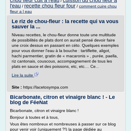
chou fleur cuit a l'eau
cuisson du chou fleur a
/
l'eau
recette chou fleur four
/
/
comment cuire chou
fleur a l eau
Le riz de chou-fleur : la recette qui va vous
sauver la ...
Niveau recettes, le chou-fleur donne toute une multitude
de possibilités de plats dont on aurait pensé devoir faire
une croix dessus en passant en céto. Quelques exemples
pour vous donner l'eau à la bouche : tartiflette, aligot,
hachi parmentier, gratin de « macaronis » , purée, paella,
riz cantonais, couscous, accompagnement de tous les
plats en sauce et des poissons, etc, etc.... Ce...
Lire la suite
Site :
https://lacetosympa.com
Bicarbonate, citron et vinaigre blanc ! - Le
blog de FéeNat
Bicarbonate, citron et vinaigre blanc !
Bonjour à toutes et à tous,
Vous êtes nombreux et nombreuses à passer sur ce blog
pour venir voir (uniquement ?!) la page dédiée au