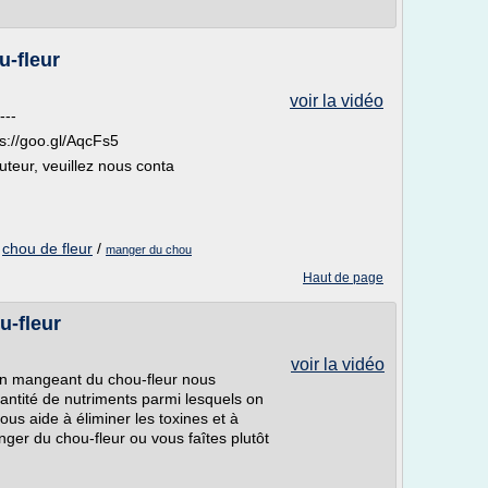
u-fleur
voir la vidéo
---
s://goo.gl/AqcFs5
auteur, veuillez nous conta
/
chou de fleur
/
manger du chou
Haut de page
u-fleur
voir la vidéo
n mangeant du chou-fleur nous
ntité de nutriments parmi lesquels on
ous aide à éliminer les toxines et à
er du chou-fleur ou vous faîtes plutôt