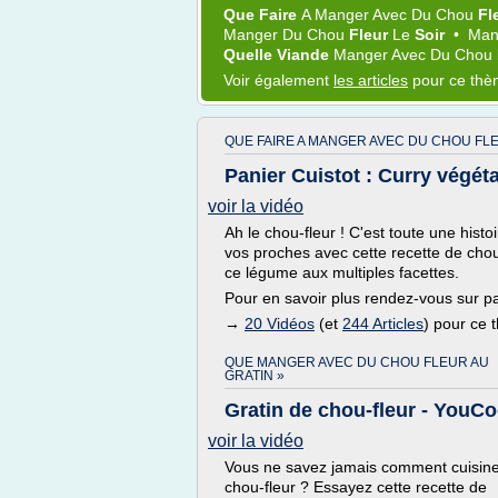
Que Faire
A
Manger
Avec Du
Chou
Fl
Manger
Du
Chou
Fleur
Le
Soir
•
Man
Quelle Viande
Manger
Avec Du
Chou
Voir également
les articles
pour ce th
QUE FAIRE A MANGER AVEC DU CHOU FL
Panier Cuistot : Curry végét
voir la vidéo
Ah le chou-fleur ! C'est toute une histo
vos proches avec cette recette de chou-
ce légume aux multiples facettes.
Pour en savoir plus rendez-vous sur pan
→
20 Vidéos
(et
244 Articles
) pour ce
QUE MANGER AVEC DU CHOU FLEUR AU
GRATIN »
Gratin de chou-fleur - YouC
voir la vidéo
Vous ne savez jamais comment cuisine
chou-fleur ? Essayez cette recette de