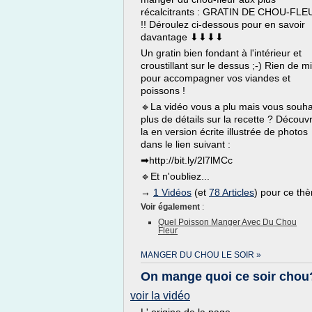
récalcitrants : GRATIN DE CHOU-FLE
!! Déroulez ci-dessous pour en savoir
davantage ⬇⬇⬇⬇
Un gratin bien fondant à l'intérieur et
croustillant sur le dessus ;-) Rien de m
pour accompagner vos viandes et
poissons !
🔹La vidéo vous a plu mais vous souha
plus de détails sur la recette ? Découv
la en version écrite illustrée de photos
dans le lien suivant :
➡http://bit.ly/2l7lMCc
🔹Et n'oubliez...
→
1 Vidéos
(et
78 Articles
) pour ce th
Voir également
:
Quel Poisson Manger Avec Du Chou
Fleur
MANGER DU CHOU LE SOIR »
On mange quoi ce soir chou
voir la vidéo