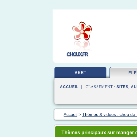
CHOUX.FR
VERT
FL
ACCUEIL
| CLASSEMENT :
SITES
,
AU
Accueil
>
Thèmes & vidéos : chou de f
Thèmes principaux sur manger 