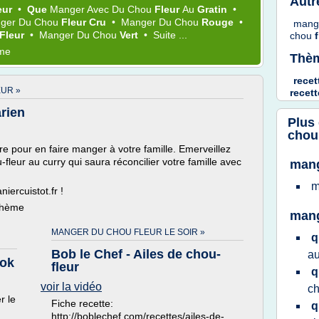
Autr
eur
•
Que
Manger
Avec Du
Chou
Fleur
Au
Gratin
•
ger
Du
Chou
Fleur Cru
•
Manger
Du
Chou
Rouge
•
mang
Fleur
•
Manger
Du
Chou
Vert
•
Suite ...
chou
ème
Thèm
rece
EUR »
recet
arien
Plus
chou
ire pour en faire manger à votre famille. Emerveillez
fleur au curry qui saura réconcilier votre famille avec
mang
m
iercuistot.fr !
 thème
mang
MANGER DU CHOU FLEUR LE SOIR »
q
Bob le Chef - Ailes de chou-
a
ook
fleur
q
voir la vidéo
c
r le
Fiche recette:
q
http://boblechef.com/recettes/ailes-de-