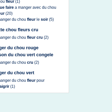
hou
fleur
(1)
ue faire
a
manger
avec du
chou
eur
(20)
anger
du
chou
fleur
le
soir
(5)
tte chou fleurs cru
anger
du
chou
fleur cru
(2)
er du chou rouge
son du chou vert congele
anger
du
chou
cru
(2)
er du chou vert
anger
du
chou
fleur
pour
aigrir
(1)