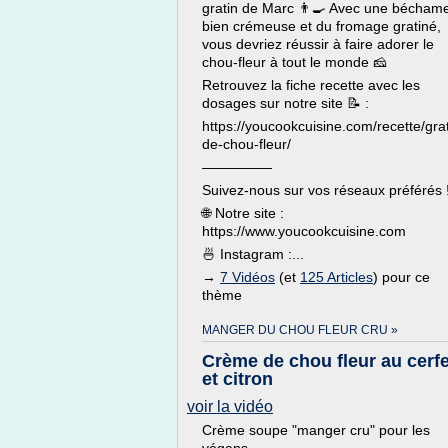
gratin de Marc 👨🍳 Avec une béchame
bien crémeuse et du fromage gratiné,
vous devriez réussir à faire adorer le
chou-fleur à tout le monde 🧀
Retrouvez la fiche recette avec les
dosages sur notre site 📝 :
https://youcookcuisine.com/recette/grat
de-chou-fleur/
—————
Suivez-nous sur vos réseaux préférés 
🌐 Notre site :
https://www.youcookcuisine.com
🍜 Instagram :...
→
7 Vidéos
(et
125 Articles
) pour ce
thème
MANGER DU CHOU FLEUR CRU »
Сrème de chou fleur au cerfe
et citron
voir la vidéo
Crème soupe "manger cru" pour les