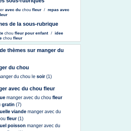
es sous-rubriques
er
avec du
chou
fleur
/
repas
avec
fleur
es de la sous-rubrique
tte
chou
fleur
pour
enfant
/
idee
te
chou
fleur
 de thèmes sur
manger du
er du chou
anger
du
chou
le
soir
(1)
er avec du chou fleur
ue
manger
avec du
chou
fleur
u
gratin
(7)
uelle viande
manger
avec du
hou
fleur
(1)
uel poisson
manger
avec du