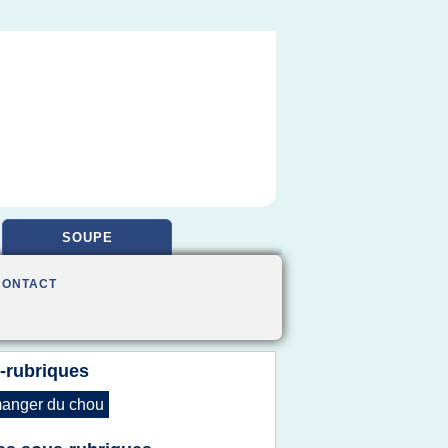
SOUPE
CONTACT
-rubriques
anger
du
chou