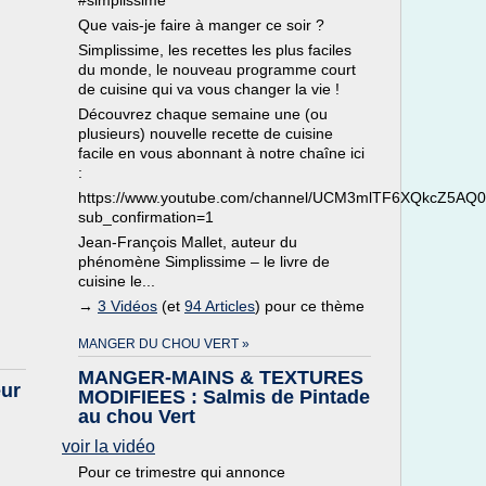
#simplissime
Que vais-je faire à manger ce soir ?
Simplissime, les recettes les plus faciles
du monde, le nouveau programme court
de cuisine qui va vous changer la vie !
Découvrez chaque semaine une (ou
plusieurs) nouvelle recette de cuisine
facile en vous abonnant à notre chaîne ici
:
https://www.youtube.com/channel/UCM3mlTF6XQkcZ5A
sub_confirmation=1
Jean-François Mallet, auteur du
phénomène Simplissime – le livre de
cuisine le...
→
3 Vidéos
(et
94 Articles
) pour ce thème
MANGER DU CHOU VERT »
MANGER-MAINS & TEXTURES
eur
MODIFIEES : Salmis de Pintade
au chou Vert
voir la vidéo
Pour ce trimestre qui annonce