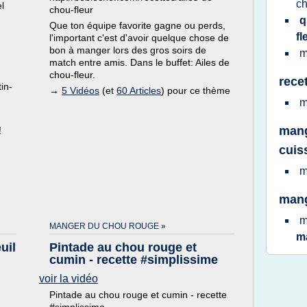
c
l
chou-fleur
q
Que ton équipe favorite gagne ou perds,
fl
l'important c'est d'avoir quelque chose de
bon à manger lors des gros soirs de
m
match entre amis. Dans le buffet: Ailes de
chou-fleur.
rece
in-
→
5 Vidéos
(et
60 Articles
) pour ce thème
m
mang
!
cuis
m
mang
m
MANGER DU CHOU ROUGE »
m
uil
Pintade au chou rouge et
cumin - recette #simplissime
voir la vidéo
Pintade au chou rouge et cumin - recette