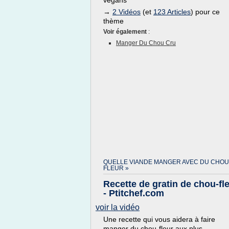
végans
→
2 Vidéos
(et
123 Articles
) pour ce
thème
Voir également
:
Manger Du Chou Cru
QUELLE VIANDE MANGER AVEC DU CHOU
FLEUR »
Recette de gratin de chou-fl
- Ptitchef.com
voir la vidéo
Une recette qui vous aidera à faire
manger du chou-fleur aux plus