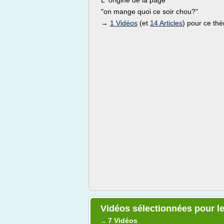
L' origine de la page
"on mange quoi ce soir chou?"
→
1 Vidéos
(et
14 Articles
) pour ce th
Vidéos sélectionnées pour l
7 Vidéos
→