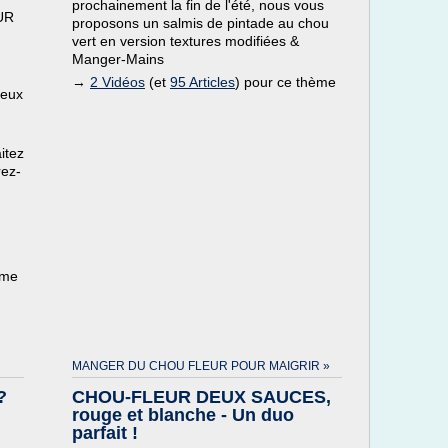
prochainement la fin de l'été, nous vous
UR
proposons un salmis de pintade au chou
vert en version textures modifiées &
Manger-Mains
→
2 Vidéos
(et
95 Articles
) pour ce thème
ieux
itez
rez-
ème
MANGER DU CHOU FLEUR POUR MAIGRIR »
?
CHOU-FLEUR DEUX SAUCES,
rouge et blanche - Un duo
parfait !