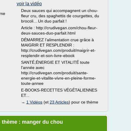
voir la vidéo
Deux sauces qui accompagnent un chou-
ème
fleur cru, des spaghettis de courgettes, du
brocoli... Un duo parfait !
Article : http://crudivegan.com/chou-fleur-
deux-sauces-duo-parfait.html
DÉMARREZ l'alimentation crue grâce à
MAIGRIR ET RESPLENDIR :
http://crudivegan.com/produit/maigrir-et-
resplendir-et-son-livre-ebook
SANTÉ,ÉNERGIE ET VITALITÉ toute
l'année avec
http://crudivegan.com/produit/sante-
energie-et-vitalite-vivre-en-pleine-forme-
toute-annee
E-BOOKS-RECETTES VÉGÉTALIENNES
ET...
→
1 Vidéos
(et
23 Articles
) pour ce thème
e thème : manger du chou