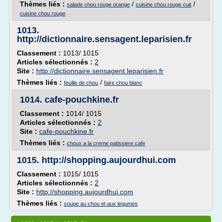
Thèmes liés :
/
/
salade chou rouge orange
cuisine chou rouge cuit
cuisine chou rouge
1013.
http://dictionnaire.sensagent.leparisien.fr
Classement :
1013/ 1015
Articles sélectionnés :
2
Site :
http://dictionnaire.sensagent.leparisien.fr
Thèmes liés :
/
feuille de chou
faire chou blanc
1014.
cafe-pouchkine.fr
Classement :
1014/ 1015
Articles sélectionnés :
2
Site :
cafe-pouchkine.fr
Thèmes liés :
choux a la creme patissiere cafe
1015.
http://shopping.aujourdhui.com
Classement :
1015/ 1015
Articles sélectionnés :
2
Site :
http://shopping.aujourdhui.com
Thèmes liés :
soupe au chou et aux legumes