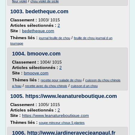
/
fleur violet
chou violet de sicile
1003.
bedetheque.com
Classement :
1003/ 1015
Articles sélectionnés :
2
Site :
bedetheque.com
Thèmes liés :
/
journal feuille de chou
feuille de chou journal d un
tournage
1004.
bmoove.com
Classement :
1004/ 1015
Articles sélectionnés :
2
Site :
bmoove.com
Thèmes liés :
/
recette pour salade de chou
cuisson du chou chinois
/
/
a l'eau
recette avec du chou chinois
cuisson d un chou
1005.
https://www.leanatureboutique.com
Classement :
1005/ 1015
Articles sélectionnés :
2
Site :
https://www.leanatureboutique.com
Thèmes liés :
soupe minceur choux 5 plantes
1006.
http://www.jardineravecjeanpaul.fr