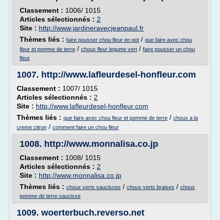
Classement :
1006/ 1015
Articles sélectionnés :
2
Site :
http://www.jardineravecjeanpaul.fr
Thèmes liés :
/
faire pousser chou fleur en pot
que faire avec chou
/
/
fleur et pomme de terre
choux fleur legume vert
faire pousser un chou
fleur
1007.
http://www.lafleurdesel-honfleur.com
Classement :
1007/ 1015
Articles sélectionnés :
2
Site :
http://www.lafleurdesel-honfleur.com
Thèmes liés :
/
que faire avec chou fleur et pomme de terre
choux a la
/
creme citron
comment faire un chou fleur
1008.
http://www.monnalisa.co.jp
Classement :
1008/ 1015
Articles sélectionnés :
2
Site :
http://www.monnalisa.co.jp
Thèmes liés :
/
/
choux verts saucisses
choux verts braises
choux
pomme de terre saucisse
1009.
woerterbuch.reverso.net