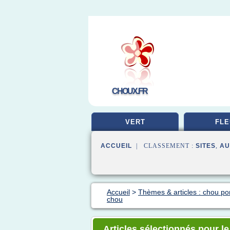
CHOUX.FR
VERT
FLE
ACCUEIL
| CLASSEMENT :
SITES
,
AU
Accueil
>
Thèmes & articles : chou 
chou
Articles sélectionnés pour l