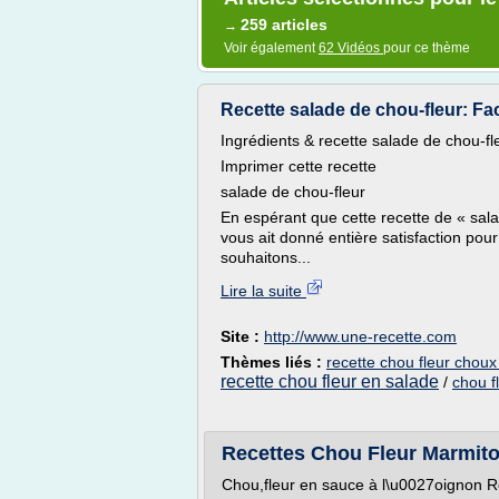
259 articles
→
Voir également
62 Vidéos
pour ce thème
Recette salade de chou-fleur: Fac
Ingrédients & recette salade de chou-fl
Imprimer cette recette
salade de chou-fleur
En espérant que cette recette de « sal
vous ait donné entière satisfaction pour
souhaitons...
Lire la suite
Site :
http://www.une-recette.com
Thèmes liés :
recette chou fleur choux
recette chou fleur en salade
/
chou fl
Recettes Chou Fleur Marmit
Chou,fleur en sauce à l\u0027oignon R