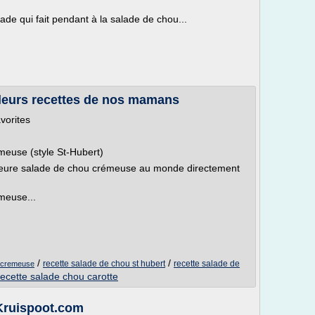
lade qui fait pendant à la salade de chou...
leurs recettes de nos mamans
vorites
meuse (style St-Hubert)
eilleure salade de chou crémeuse au monde directement
meuse...
/
/
recette salade de chou st hubert
recette salade de
u cremeuse
recette salade chou carotte
 Kruispoot.com