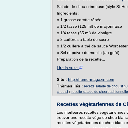
Salade de chou crémeuse (style St-Hub
Ingrédients :
o 1 grosse carotte râpée
o 1/2 tasse (125 ml) de mayonnaise
o 1/4 tasse (65 ml) de vinaigre
o 2 cuillères à table de sucre
o 1/2 cuillère à thé de sauce Worcester
o Sel et poivre du moulin (au goût)
Préparation de la recette...
Lire la suite
Site :
http://humormagazin.com
Thèmes liés :
recette salade de chou st hu
/
chou st
recette salade de chou traditionnelle
Recettes végétariennes de C
Les meilleures recettes végétariennes 
trouver une recette végé de chou blanc e
recettes végétariennes de chou blanc e