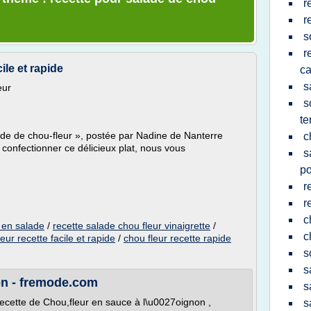
r
r
s
r
ile et rapide
ca
s
eur
s
te
ade de chou-fleur », postée par Nadine de Nanterre
c
 confectionner ce délicieux plat, nous vous
s
po
r
r
c
 en salade
/
recette salade chou fleur vinaigrette
/
c
eur recette facile et rapide
/
chou fleur recette rapide
s
s
on - fremode.com
s
ecette de Chou,fleur en sauce à l\u0027oignon ,
s