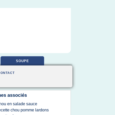
SOUPE
CONTACT
es associés
hou en salade sauce
ecette chou pomme lardons