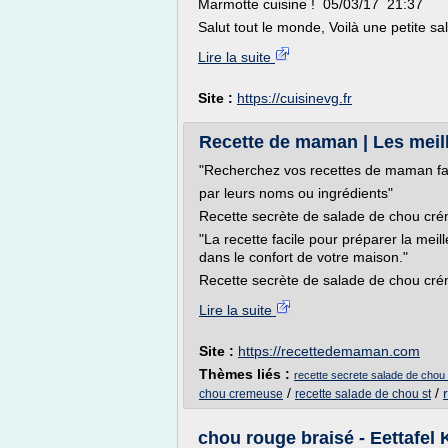
Marmotte cuisine ! 05/03/17 21:37
Salut tout le monde, Voilà une petite sa
Lire la suite
Site :
https://cuisinevg.fr
Recette de maman | Les meil
"Recherchez vos recettes de maman fa
par leurs noms ou ingrédients"
Recette secrète de salade de chou cré
"La recette facile pour préparer la m
dans le confort de votre maison."
Recette secrète de salade de chou cré
Lire la suite
Site :
https://recettedemaman.com
Thèmes liés :
recette secrete salade de cho
/
/
chou cremeuse
recette salade de chou st
chou rouge braisé - Eettafel