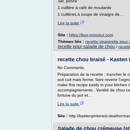
Sel, poivre
1 cuillère à café de moutarde
1 cuillères à soupe de vinaigre de...
Lire la suite
Site :
https://box-minceur.com
Thèmes liés :
recette vinaigrette pou
recette pour salade de chou
/
recet
recette chou braisé - Kasten
No Comments.
Préparation de la recette : trancher le c
soit cuit mais ferme. faire revenir l'oig
make this recipe easily in your kitchen
accompagnements.. Variété de chou cab
fortune du pot et...
Lire la suite
Site :
http://kastenpinterest.deathorm
Salade de chou crémeuse (st