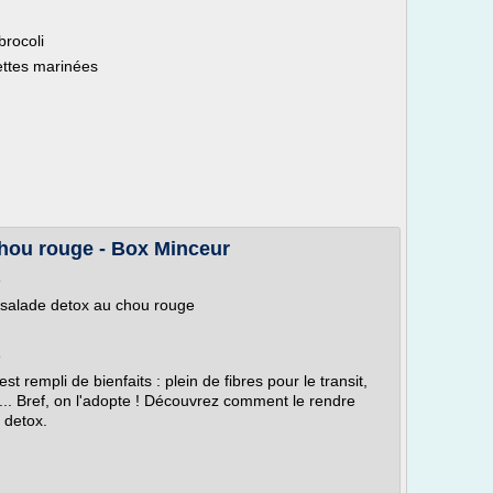
brocoli
ettes marinées
chou rouge - Box Minceur
e
e salade detox au chou rouge
e
t rempli de bienfaits : plein de fibres pour le transit,
 ... Bref, on l'adopte ! Découvrez comment le rendre
 detox.