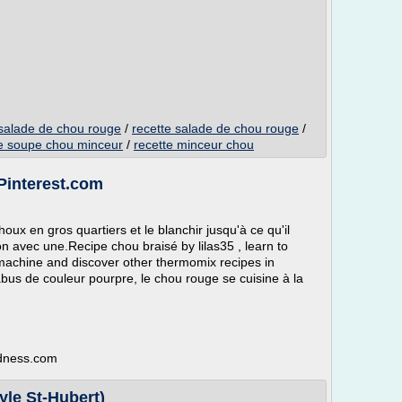
r salade de chou rouge
/
recette salade de chou rouge
/
te soupe chou minceur
/
recette minceur chou
 Pinterest.com
houx en gros quartiers et le blanchir jusqu'à ce qu'il
non avec une.Recipe chou braisé by lilas35 , learn to
 machine and discover other thermomix recipes in
us de couleur pourpre, le chou rouge se cuisine à la
adness.com
yle St-Hubert)