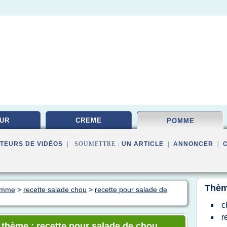
UR
CREME
POMME
TEURS DE VIDÉOS
| SOUMETTRE :
UN ARTICLE
|
ANNONCER
|
Thèm
pomme
>
recette salade chou
>
recette pour salade de
c
r
e thème : recette pour salade de chou