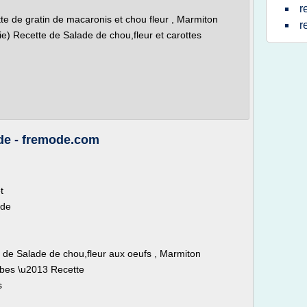
r
te de gratin de macaronis et chou fleur , Marmiton
r
ie) Recette de Salade de chou,fleur et carottes
de - fremode.com
t
ade
 de Salade de chou,fleur aux oeufs , Marmiton
erbes \u2013 Recette
s