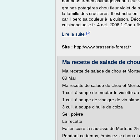
bambous.fr/medias/images/chou-fleur-vi
graines potagères chou fleur violet de 
la famille des crucifères. Il est riche en
car il perd sa couleur à la cuisson. Déc
cuisineactuelle.fr. 4 oct. 2006 1 Chou-fl
Lire la suite
Site :
http://www.brasserie-forest.fr
Ma recette de salade de chou
Ma recette de salade de chou et Morte
09 Mar
Ma recette de salade de chou et Morte
1 cuil. à soupe de moutarde violette au
1 cuil. à soupe de vinaigre de vin blanc
3 cuil. à soupe d'huile de colza
Sel, poivre
La recette
Faites cuire la saucisse de Morteau 25
Pendant ce temps, émincez le chou et a