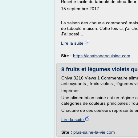
Recette facile du taboulé de chou-fleu
15 septembre 2017
La saison des choux a commencé mais au
de taboulé maison. Cette fois-ci, j'ai ch
J'ai posté...
Lire la suite
Site :
https://lasaisonencuisine.com
8 fruits et légumes violets 
Chiva 3216 Views 1 Commentaire alimenta
antioxydants , fruits violets , légumes vi
Imprimer
Une alimentation saine est un régime co
catégories de couleurs principales : roug
Chacune de ces couleurs représente en
Lire la suite
Site :
plus-saine-la-vie.com