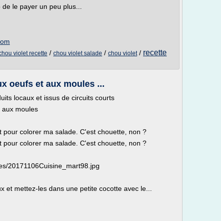
 de le payer un peu plus...
.com
recette
/
/
/
chou violet recette
chou violet salade
chou violet
ux oeufs et aux moules ...
uits locaux et issus de circuits courts
et aux moules
let pour colorer ma salade. C'est chouette, non ?
let pour colorer ma salade. C'est chouette, non ?
/files/20171106Cuisine_mart98.jpg
 et mettez-les dans une petite cocotte avec le...