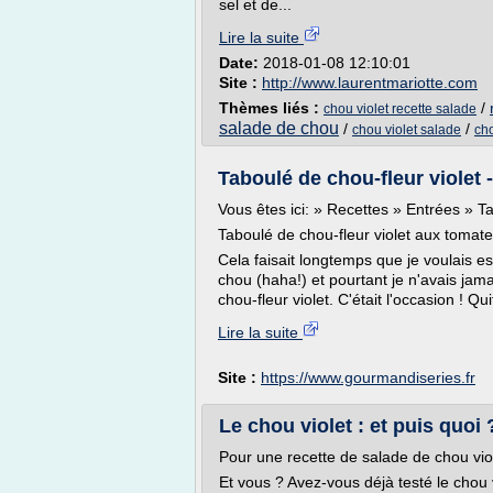
sel et de...
Lire la suite
Date:
2018-01-08 12:10:01
Site :
http://www.laurentmariotte.com
Thèmes liés :
/
chou violet recette salade
salade de chou
/
/
chou violet salade
cho
Taboulé de chou-fleur violet
Vous êtes ici: » Recettes » Entrées » Ta
Taboulé de chou-fleur violet aux tomates
Cela faisait longtemps que je voulais 
chou (haha!) et pourtant je n'avais jamai
chou-fleur violet. C'était l'occasion ! Quit
Lire la suite
Site :
https://www.gourmandiseries.fr
Le chou violet : et puis quoi 
Pour une recette de salade de chou viole
Et vous ? Avez-vous déjà testé le chou v