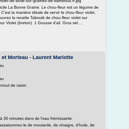
olet-de-sicile-sur-graines-de-bambous.fr.jpg
sicile La Bonne Graine. Le chou-fleur est un légume de
 . C'est la manière idéale de servir le chou-fleur violet,
ouvrez la recette Taboulé de chou-fleur violet sur
eur Violet (breton). 1 Gousse d'ail. Gros sel....
 et Morteau - Laurent Mariotte
au
au
 mout de raisin
 à 30 minutes dans de l'eau frémissante.
ssaisonnez-le de moutarde, de vinaigre, d'huile, de