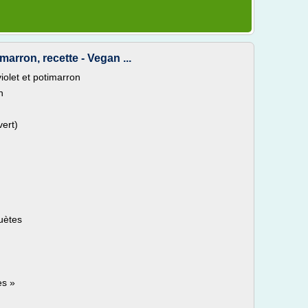
marron, recette - Vegan ...
iolet et potimarron
n
vert)
uètes
es »