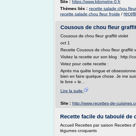
Site :
https://www.kilometre-0.fr
Thèmes liés :
recette salade chou fleur
recet
recette salade chou fleur froide
/
Cousous de chou fleur graffiti
Cousous de chou fleur graffiti violet
oct 1
Recette Cousous de chou fleur graffiti v
Visitez la recette sur son blog : http:/
Votez pour cette recette :
Après ma quête longue et obsessionnelle p
bien en faire quelque chose. Je me suis
le livre « le...
Lire la suite
Site :
http://www.recettes-de-cuisines.
Recette facile du taboulé de 
Accueil Recettes par saison Recettes d
légumes croquants