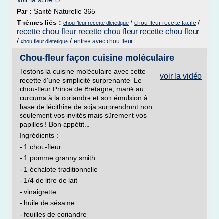
Voir la suite
Par :
Santé Naturelle 365
Thèmes liés :
/
/
chou fleur recette facile
chou fleur recette dietetique
recette chou fleur recette chou fleur recette chou fleur
/
/
entree avec chou fleur
chou fleur dietetique
Chou-fleur façon cuisine moléculaire
Testons la cuisine moléculaire avec cette
voir la vidéo
recette d'une simplicité surprenante. Le
chou-fleur Prince de Bretagne, marié au
curcuma à la coriandre et son émulsion à
base de lécithine de soja surprendront non
seulement vos invités mais sûrement vos
papilles ! Bon appétit...
Ingrédients :
- 1 chou-fleur
- 1 pomme granny smith
- 1 échalote traditionnelle
- 1/4 de litre de lait
- vinaigrette
- huile de sésame
- feuilles de coriandre