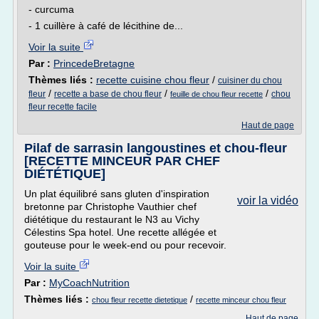
- curcuma
- 1 cuillère à café de lécithine de...
Voir la suite
Par :
PrincedeBretagne
Thèmes liés :
recette cuisine chou fleur
/
cuisiner du chou
/
/
/
fleur
recette a base de chou fleur
chou
feuille de chou fleur recette
fleur recette facile
Haut de page
Pilaf de sarrasin langoustines et chou-fleur
[RECETTE MINCEUR PAR CHEF
DIÉTÉTIQUE]
Un plat équilibré sans gluten d'inspiration
voir la vidéo
bretonne par Christophe Vauthier chef
diététique du restaurant le N3 au Vichy
Célestins Spa hotel. Une recette allégée et
gouteuse pour le week-end ou pour recevoir.
Voir la suite
Par :
MyCoachNutrition
Thèmes liés :
/
chou fleur recette dietetique
recette minceur chou fleur
Haut de page