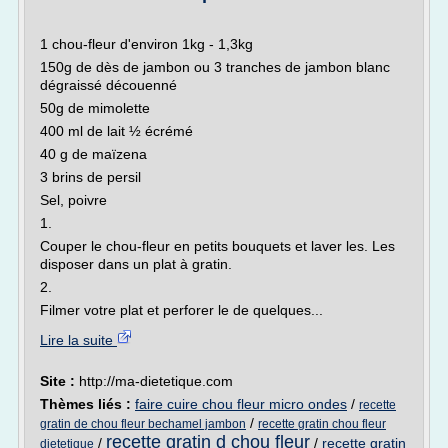
1 chou-fleur d'environ 1kg - 1,3kg
150g de dès de jambon ou 3 tranches de jambon blanc
dégraissé découenné
50g de mimolette
400 ml de lait ½ écrémé
40 g de maïzena
3 brins de persil
Sel, poivre
1.
Couper le chou-fleur en petits bouquets et laver les. Les
disposer dans un plat à gratin.
2.
Filmer votre plat et perforer le de quelques...
Lire la suite
Site :
http://ma-dietetique.com
Thèmes liés :
faire cuire chou fleur micro ondes
/
recette
/
gratin de chou fleur bechamel jambon
recette gratin chou fleur
recette gratin d chou fleur
/
/
recette gratin
dietetique