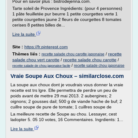
Pour en savoir plus : bistrodejenna.com.
Tarte soleil de Provence Ingrédients: (pour 4 personnes)
1 pâte feuilletée pur beurre 1 petite courgettes verte 1
petite courgettes jaune 2 fleurs de courgettes 8 tomates
cerises 8 petites billes de...
Lire la suite
Site :
https://fr.pinterest.com
Thèmes liés :
/
recette
recette salade chou carotte japonaise
salade chou vert carotte
/
recette salade chou carotte
/
/
recette salade chou japonaise
recette salade de chou japonaise facile
Vraie Soupe Aux Choux – similarclose.com
La soupe aux choux dont je voudrais vous donner la vraie
recette est trs lgre. Elle permettra de perdre un peu de
poids avant de mettre 29 mai 2013. 2 aubergines; 2
oignons; 2 gousses dail; 500 g de viande hache de buf; 2
cuillre soupe de pure de tomate; 1 cuillres soupe de
La meilleure recette de Soupe au chou. Lessayer, cest
ladopter 5. 05 10 votes, 16 Commentaires. Ingrdients: 1...
Lire la suite