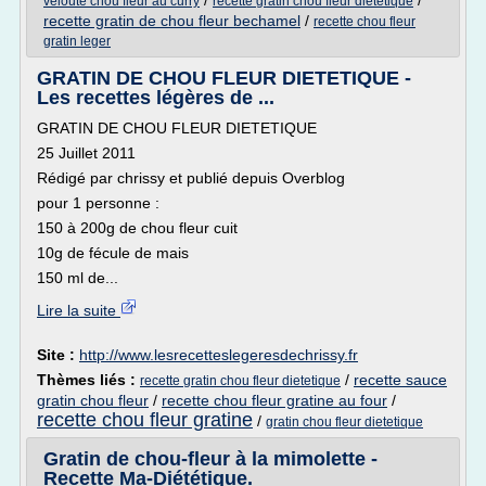
/
/
veloute chou fleur au curry
recette gratin chou fleur dietetique
recette gratin de chou fleur bechamel
/
recette chou fleur
gratin leger
GRATIN DE CHOU FLEUR DIETETIQUE -
Les recettes légères de ...
GRATIN DE CHOU FLEUR DIETETIQUE
25 Juillet 2011
Rédigé par chrissy et publié depuis Overblog
pour 1 personne :
150 à 200g de chou fleur cuit
10g de fécule de mais
150 ml de...
Lire la suite
Site :
http://www.lesrecetteslegeresdechrissy.fr
Thèmes liés :
/
recette sauce
recette gratin chou fleur dietetique
gratin chou fleur
/
recette chou fleur gratine au four
/
recette chou fleur gratine
/
gratin chou fleur dietetique
Gratin de chou-fleur à la mimolette -
Recette Ma-Diététique.