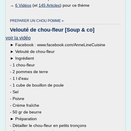
→
6 Vidéos
(et
145 Articles
) pour ce thème
PREPARER UN CHOU POMME »
Velouté de chou-fleur [Soup & co]
voir la vidéo
► Facebook : www.facebook.com/AnneLineCuisine
► Velouté de chou-fleur
► Ingrédient
- 1 chou-fleur
- 2 pommes de terre
- 1 l d'eau
- 1 cube de bouillon de poule
- Sel
- Poivre
- Crème fraîche
- 50 gr de beurre
► Préparation
- Détailler le chou-fleur en petits tronçons