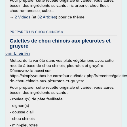
Pour préparer cette recette originale et variée, vous aurez
besoin des ingrédients suivants : riz arborio, chou-fleur,
chou romanesco, cube...
→
2 Vidéos
(et
32 Articles
) pour ce thème
PREPARER UN CHOU CHINOIS »
Galettes de chou chinois aux pleurotes et
gruyere
voir la vidéo
Mettez de la variété dans vos plats végétariens avec cette
recette à base de chou chinois, pleurotes et gruyère.
Découvrez-la aussi sur :
https://simplyyoubox.be.carrefour.eu/index.php/fr/recettes/galette
de-chou-chinois-aux-pleurotes-et-gruyere .
Pour préparer cette recette originale et variée, vous aurez
besoin des ingrédients suivants :
- rouleau(x) de pâte feuilletée
- oignon(s)
- gousse d'ail
- chou chinois
- mini-pleurotes