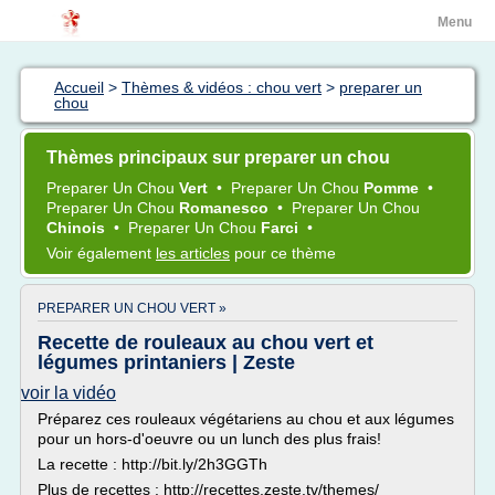
Menu
Accueil
>
Thèmes & vidéos : chou vert
>
preparer un
chou
Thèmes principaux sur preparer un chou
Preparer
Un
Chou
Vert
•
Preparer
Un
Chou
Pomme
•
Preparer
Un
Chou
Romanesco
•
Preparer
Un
Chou
Chinois
•
Preparer
Un
Chou
Farci
•
Voir également
les articles
pour ce thème
PREPARER UN CHOU VERT »
Recette de rouleaux au chou vert et
légumes printaniers | Zeste
voir la vidéo
Préparez ces rouleaux végétariens au chou et aux légumes
pour un hors-d'oeuvre ou un lunch des plus frais!
La recette : http://bit.ly/2h3GGTh
Plus de recettes : http://recettes.zeste.tv/themes/