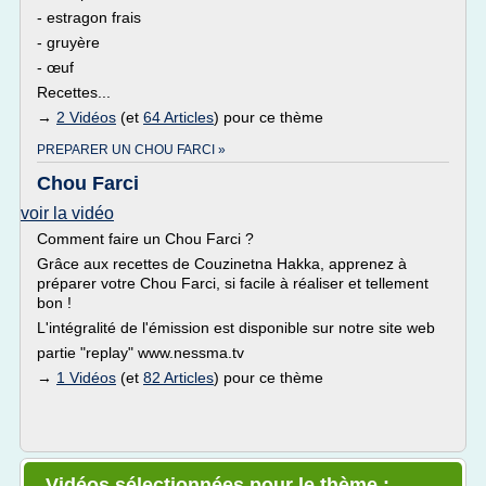
- estragon frais
- gruyère
- œuf
Recettes...
→
2 Vidéos
(et
64 Articles
) pour ce thème
PREPARER UN CHOU FARCI »
Chou Farci
voir la vidéo
Comment faire un Chou Farci ?
Grâce aux recettes de Couzinetna Hakka, apprenez à
préparer votre Chou Farci, si facile à réaliser et tellement
bon !
L'intégralité de l'émission est disponible sur notre site web
partie "replay" www.nessma.tv
→
1 Vidéos
(et
82 Articles
) pour ce thème
Vidéos sélectionnées pour le thème :