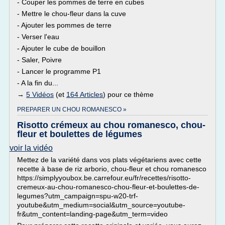
- Couper les pommes de terre en cubes
- Mettre le chou-fleur dans la cuve
- Ajouter les pommes de terre
- Verser l'eau
- Ajouter le cube de bouillon
- Saler, Poivre
- Lancer le programme P1
- A la fin du...
→
5 Vidéos
(et
164 Articles
) pour ce thème
PREPARER UN CHOU ROMANESCO »
Risotto crémeux au chou romanesco, chou-
fleur et boulettes de légumes
voir la vidéo
Mettez de la variété dans vos plats végétariens avec cette
recette à base de riz arborio, chou-fleur et chou romanesco
https://simplyyoubox.be.carrefour.eu/fr/recettes/risotto-
cremeux-au-chou-romanesco-chou-fleur-et-boulettes-de-
legumes?utm_campaign=spu-w20-trf-
youtube&utm_medium=social&utm_source=youtube-
fr&utm_content=landing-page&utm_term=video