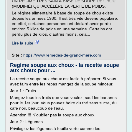
UN RÉGIME TRÈS SAIN À BASE DE SOUPE DE CHOU
(MODIFIÉ) QUI ACCÉLÈRE LA PERTE DE POIDS.
Le régime alimentaire à base de soupe de chou existe
depuis les années 1980. Il est très vite devenu populaire,
en effet, certaines personnes ont déclaré avoir perdu
environ 5 kilos de poids en une semaine. Certains ont
perdu plus de kilos, d'autres moins, cela...
Lire la suite
Site :
https://www.remedes-de-grand-mere.com
Regime soupe aux choux - la recette soupe
aux choux pour ...
La recette soupe aux choux est facile à préparer. Si vous
avez faim entre les repas mangez de la soupe minceur.
Jour 1 : Fruits
Mangez tous les fruits que vous voulez, sauf les bananes
pour le 1er jour. Vous pouvez boire du thé sans sucre, du
café noir, beaucoup de l'eau.
Attention !!! N'oublier pas la soupe aux choux.
Jour 2 : Légumes
Privilégiez les légumes à feuille verte comme les...