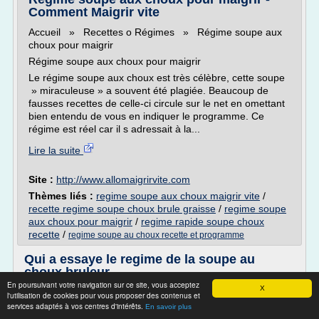
Comment Maigrir vite
Accueil » Recettes o Régimes » Régime soupe aux
choux pour maigrir
Régime soupe aux choux pour maigrir
Le régime soupe aux choux est très célèbre, cette soupe
» miraculeuse » a souvent été plagiée. Beaucoup de
fausses recettes de celle-ci circule sur le net en omettant
bien entendu de vous en indiquer le programme. Ce
régime est réel car il s adressait à la...
Lire la suite
Site :
http://www.allomaigrirvite.com
Thèmes liés :
regime soupe aux choux maigrir vite
/
recette regime soupe choux brule graisse
/
regime soupe
aux choux pour maigrir
/
regime rapide soupe choux
recette
/
regime soupe au choux recette et programme
Qui a essaye le regime de la soupe au
choux bruleur...
En poursuivant votre navigation sur ce site, vous acceptez
X
Qui a essaye le regime de la soupe au choux bruleur de
l'utilisation de cookies pour vous proposer des contenus et
graisse
services adaptés à vos centres d'intérêts.
En savoir plus