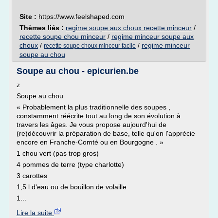
Site :
https://www.feelshaped.com
Thèmes liés :
regime soupe aux choux recette minceur
/
recette soupe chou minceur
/
regime minceur soupe aux
choux
/
/
regime minceur
recette soupe choux minceur facile
soupe au chou
Soupe au chou - epicurien.be
z
Soupe au chou
« Probablement la plus traditionnelle des soupes ,
constamment réécrite tout au long de son évolution à
travers les âges. Je vous propose aujourd'hui de
(re)découvrir la préparation de base, telle qu'on l'apprécie
encore en Franche-Comté ou en Bourgogne . »
1 chou vert (pas trop gros)
4 pommes de terre (type charlotte)
3 carottes
1,5 l d'eau ou de bouillon de volaille
1...
Lire la suite