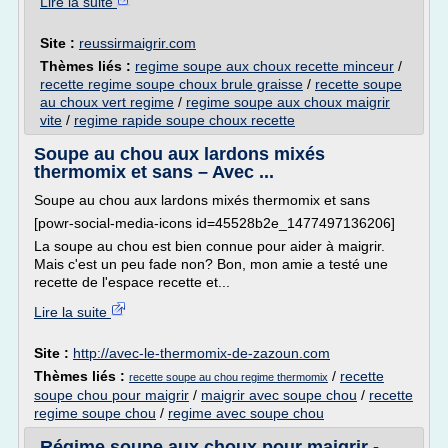
Lire la suite
Site :
reussirmaigrir.com
Thèmes liés :
regime soupe aux choux recette minceur
/
recette regime soupe choux brule graisse
/
recette soupe
au choux vert regime
/
regime soupe aux choux maigrir
vite
/
regime rapide soupe choux recette
Soupe au chou aux lardons mixés
thermomix et sans – Avec ...
Soupe au chou aux lardons mixés thermomix et sans
[powr-social-media-icons id=45528b2e_1477497136206]
La soupe au chou est bien connue pour aider à maigrir.
Mais c'est un peu fade non? Bon, mon amie a testé une
recette de l'espace recette et...
Lire la suite
Site :
http://avec-le-thermomix-de-zazoun.com
Thèmes liés :
/
recette
recette soupe au chou regime thermomix
soupe chou pour maigrir
/
maigrir avec soupe chou
/
recette
regime soupe chou
/
regime avec soupe chou
Régime soupe aux choux pour maigrir -