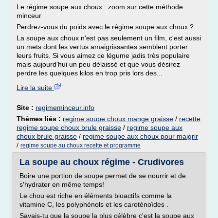
Le régime soupe aux choux : zoom sur cette méthode
minceur
Perdrez-vous du poids avec le régime soupe aux choux ?
La soupe aux choux n'est pas seulement un film, c'est aussi
un mets dont les vertus amaigrissantes semblent porter
leurs fruits. Si vous aimez ce légume jadis très populaire
mais aujourd'hui un peu délaissé et que vous désirez
perdre les quelques kilos en trop pris lors des...
Lire la suite
Site :
regimeminceur.info
Thèmes liés :
regime soupe choux mange graisse
/
recette
regime soupe choux brule graisse
/
regime soupe aux
choux brule graisse
/
regime soupe aux choux pour maigrir
/
regime soupe au choux recette et programme
La soupe au choux régime - Crudivores
Boire une portion de soupe permet de se nourrir et de
s'hydrater en même temps!
Le chou est riche en éléments bioactifs comme la
vitamine C, les polyphénols et les caroténoïdes .
Savais-tu que la soupe la plus célèbre c'est la soupe aux