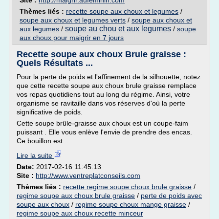
Site :
http://maigrir.aufeminin.com
Thèmes liés :
recette soupe aux choux et legumes
/
soupe aux choux et legumes verts
/
soupe aux choux et
soupe au chou et aux legumes
aux legumes
/
/
soupe
aux choux pour maigrir en 7 jours
Recette soupe aux choux Brule graisse :
Quels Résultats ...
Pour la perte de poids et l'affinement de la silhouette, notez
que cette recette soupe aux choux brule graisse remplace
vos repas quotidiens tout au long du régime. Ainsi, votre
organisme se ravitaille dans vos réserves d'où la perte
significative de poids.
Cette soupe brûle-graisse aux choux est un coupe-faim
puissant . Elle vous enlève l'envie de prendre des encas.
Ce bouillon est...
Lire la suite
Date:
2017-02-16 11:45:13
Site :
http://www.ventreplatconseils.com
Thèmes liés :
recette regime soupe choux brule graisse
/
regime soupe aux choux brule graisse
/
perte de poids avec
soupe aux choux
/
regime soupe choux mange graisse
/
regime soupe aux choux recette minceur