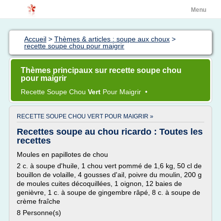
Menu
Accueil
>
Thèmes & articles : soupe aux choux
>
recette soupe chou pour maigrir
Thèmes principaux sur recette soupe chou
pour maigrir
Recette Soupe Chou
Vert
Pour
Maigrir
•
RECETTE SOUPE CHOU VERT POUR MAIGRIR »
Recettes soupe au chou ricardo : Toutes les
recettes
Moules en papillotes de chou
2 c. à soupe d'huile, 1 chou vert pommé de 1,6 kg, 50 cl de
bouillon de volaille, 4 gousses d'ail, poivre du moulin, 200 g
de moules cuites décoquillées, 1 oignon, 12 baies de
genièvre, 1 c. à soupe de gingembre râpé, 8 c. à soupe de
crème fraîche
8 Personne(s)