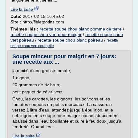
fatigue se ferait sentir,...
Lire la suite
Date:
2017-02-15 16:45:02
Site :
http://fieletpotins.com
Thèmes liés :
recette soupe chou blanc pomme de terre
/
recette soupe chou vert pour maigrir
/
recette soupe chou
vert poireau
/
recette soupe chou blanc poireau
/
recette
soupe chou vert courgette
Soupe minceur pour maigrir en 7 jours:
une recette aux ...
la moitié d'une grosse tomate;
1 oignon;
20 grammes de riz brun;
petit paquet de céleri vert.
Chou, les carottes, les oignons, les poivrons et les
tomates coupées en petits morceaux. La casserole
versez 1 litre d'eau, attendez jusqu'à ébullition, et le
sel. ingrédients soupe pour maigrir hachés doucement
abaissé dans l'eau bouillante et cuire à feu doux jusqu'à
tendreté. Quand les...
Lire la suite