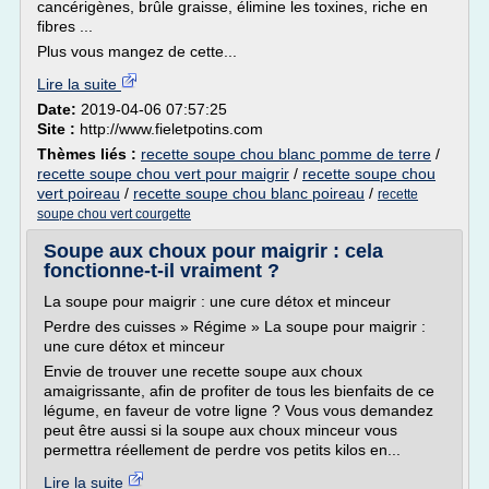
cancérigènes, brûle graisse, élimine les toxines, riche en
fibres ...
Plus vous mangez de cette...
Lire la suite
Date:
2019-04-06 07:57:25
Site :
http://www.fieletpotins.com
Thèmes liés :
recette soupe chou blanc pomme de terre
/
recette soupe chou vert pour maigrir
/
recette soupe chou
vert poireau
/
recette soupe chou blanc poireau
/
recette
soupe chou vert courgette
Soupe aux choux pour maigrir : cela
fonctionne-t-il vraiment ?
La soupe pour maigrir : une cure détox et minceur
Perdre des cuisses » Régime » La soupe pour maigrir :
une cure détox et minceur
Envie de trouver une recette soupe aux choux
amaigrissante, afin de profiter de tous les bienfaits de ce
légume, en faveur de votre ligne ? Vous vous demandez
peut être aussi si la soupe aux choux minceur vous
permettra réellement de perdre vos petits kilos en...
Lire la suite