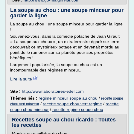
Site :
http://www.go-maigrirvite.com
La soupe au chou : une soupe minceur pour
garder la ligne
La soupe au chou : une soupe minceur pour garder la ligne
!
Souvenez-vous, dans la comédie potache de Jean Girault
« La soupe aux choux », un extraterrestre égaré sur terre
découvrait ce mystérieux potage et en devenait mordu au
point de le ramener sur sa planète pour ses propriétés
bénéfiques !
Largement popularisée, la soupe au chou est un
incontournable des régimes minceur...
Lire la suite
Site :
http://www.laboratoires-edel.com
Thèmes liés :
regime minceur soupe au chou
/
recette soupe
/
recette soupe chou vert regime
/
recette
chou vert minceur
soupe chou minceur
/
recette regime soupe chou
Recettes soupe au chou ricardo : Toutes
les recettes
Moules en papillotes de chou