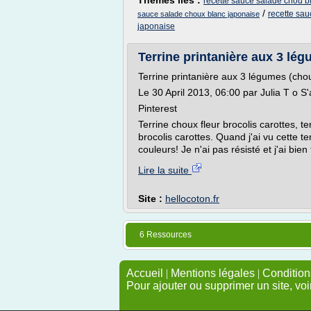
Thèmes liés :
recette sauce salade chou b
/
recette sau
sauce salade choux blanc japonaise
japonaise
Terrine printanière aux 3 légu
Terrine printanière aux 3 légumes (chou-
Le 30 April 2013, 06:00 par Julia T o S
Pinterest
Terrine choux fleur brocolis carottes, te
brocolis carottes. Quand j'ai vu cette t
couleurs! Je n'ai pas résisté et j'ai bien f
Lire la suite
Site :
hellocoton.fr
6 Ressources
Accueil
|
Mentions légales
|
Conditions
Pour ajouter ou supprimer un site, voi