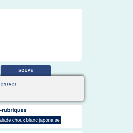
SOUPE
CONTACT
-rubriques
alade choux blanc japonaise