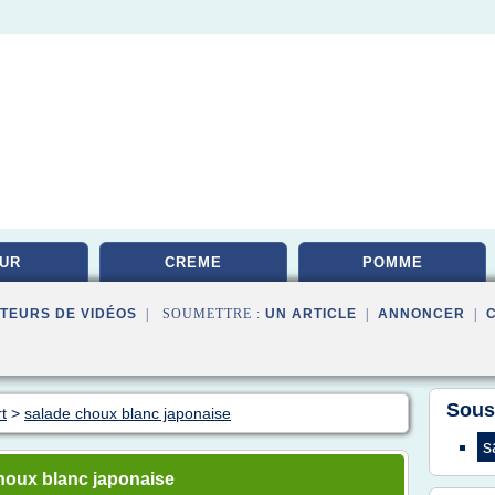
UR
CREME
POMME
TEURS DE VIDÉOS
| SOUMETTRE :
UN ARTICLE
|
ANNONCER
|
Sous
t
>
salade choux blanc japonaise
s
houx blanc japonaise