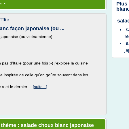
Plus
te
•
blan
TTE »
sala
nc façon japonaise (ou ...
s
re
 japonaise (ou vietnamienne)
s
j
s d'Italie (pour une fois ;-) j'explore la cuisine
ade inspirée de celle qu'on goûte souvent dans les
 » et le dernier...
[suite...]
e thème : salade choux blanc japonaise