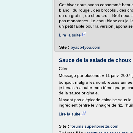
Cet hiver nous avons consommé beauco
blanc , du rouge , des brocolis , des ch
ou en gratin , du chou cru... Bref nous 
pas monotones. Le chou blanc cru je l'a
un petit faible pour la version japonais
Lire la suite
Site :
byacb4you.com
Sauce de la salade de choux b
Citer
Message par eloconut » 11 janv. 2007 [
bonjour, malgré les nombreuses année
je tenais à ajouter mon témoignage, car
de la sauce originale.
N'ayant pas d'épicerie chinoise sous l
ingrédient (entre le vinaigre de riz, l'huil
Lire la suite
Site :
forums.supertoinette.com