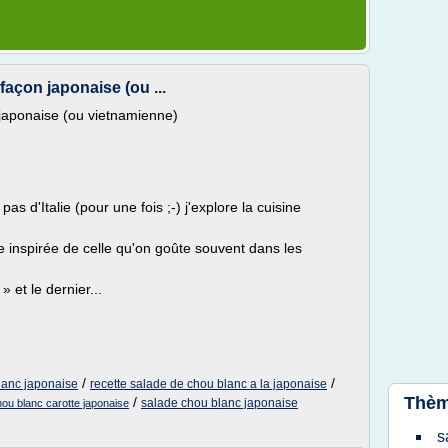
açon japonaise (ou ...
japonaise (ou vietnamienne)
s d'Italie (pour une fois ;-) j'explore la cuisine
ade inspirée de celle qu'on goûte souvent dans les
 et le dernier...
/
/
lanc japonaise
recette salade de chou blanc a la japonaise
Thèm
/
salade chou blanc japonaise
ou blanc carotte japonaise
s