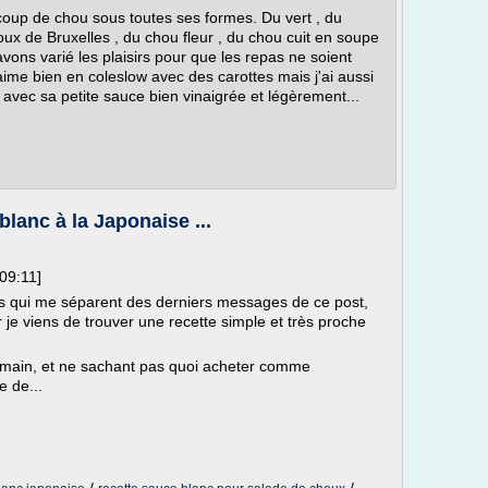
up de chou sous toutes ses formes. Du vert , du
oux de Bruxelles , du chou fleur , du chou cuit en soupe
avons varié les plaisirs pour que les repas ne soient
ime bien en coleslow avec des carottes mais j'ai aussi
e avec sa petite sauce bien vinaigrée et légèrement...
lanc à la Japonaise ...
09:11]
s qui me séparent des derniers messages de ce post,
 je viens de trouver une recette simple et très proche
a main, et ne sachant pas quoi acheter comme
e de...