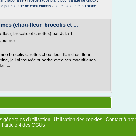
/
/
lanc japonaise
recette sauce blanc pour salade de choux
/
ce pour salade de chou chinois
sauce salade chou blanc
mes (chou-fleur, brocolis et ...
fleur, brocolis et carottes) par Julia T
'abonner
rrine brocolis carottes chou fleur, flan chou fleur
errine, je l'ai trouvée superbe avec ses magnifiques
ait,...
 générales d'utilisation
|
Utilisation des cookies
|
Contact à pro
r l'article 4 des CGUs