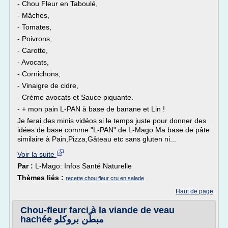
- Chou Fleur en Taboulé,
- Mâches,
- Tomates,
- Poivrons,
- Carotte,
- Avocats,
- Cornichons,
- Vinaigre de cidre,
- Crème avocats et Sauce piquante.
- + mon pain L-PAN à base de banane et Lin !
Je ferai des minis vidéos si le temps juste pour donner des
idées de base comme "L-PAN" de L-Mago.Ma base de pâte
similaire à Pain,Pizza,Gâteau etc sans gluten ni...
Voir la suite
Par :
L-Mago: Infos Santé Naturelle
Thèmes liés :
recette chou fleur cru en salade
Haut de page
Chou-fleur farci à la viande de veau
hachée مبطّن بروكلو