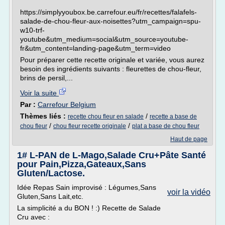
https://simplyyoubox.be.carrefour.eu/fr/recettes/falafels-
salade-de-chou-fleur-aux-noisettes?utm_campaign=spu-
w10-trf-
youtube&utm_medium=social&utm_source=youtube-
fr&utm_content=landing-page&utm_term=video
Pour préparer cette recette originale et variée, vous aurez
besoin des ingrédients suivants : fleurettes de chou-fleur,
brins de persil,...
Voir la suite
Par :
Carrefour Belgium
Thèmes liés :
/
recette chou fleur en salade
recette a base de
/
/
chou fleur
chou fleur recette originale
plat a base de chou fleur
Haut de page
1# L-PAN de L-Mago,Salade Cru+Pâte Santé
pour Pain,Pizza,Gateaux,Sans
Gluten/Lactose.
Idée Repas Sain improvisé : Légumes,Sans
voir la vidéo
Gluten,Sans Lait,etc.
La simplicité a du BON ! :) Recette de Salade
Cru avec :