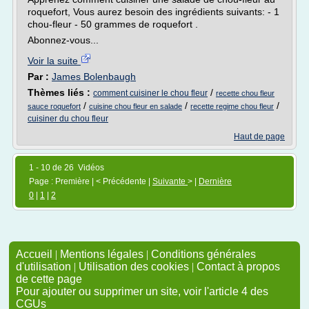
roquefort, Vous aurez besoin des ingrédients suivants: - 1
chou-fleur - 50 grammes de roquefort .
Abonnez-vous...
Voir la suite
Par :
James Bolenbaugh
Thèmes liés :
/
comment cuisiner le chou fleur
recette chou fleur
/
/
/
sauce roquefort
cuisine chou fleur en salade
recette regime chou fleur
cuisiner du chou fleur
Haut de page
1 - 10 de 26 Vidéos
Page : Première | < Précédente |
Suivante
> |
Dernière
0
|
1
|
2
Accueil
|
Mentions légales
|
Conditions générales
d'utilisation
|
Utilisation des cookies
|
Contact à propos
de cette page
Pour ajouter ou supprimer un site, voir l'article 4 des
CGUs