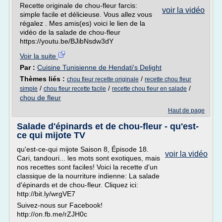
Recette originale de chou-fleur farcis:
voir la vidéo
simple facile et délicieuse. Vous allez vous
régalez . Mes amis(es) voici le lien de la
vidéo de la salade de chou-fleur
https://youtu.be/BJibNsdw3dY
Voir la suite
Par :
Cuisine Tunisienne de Hendati's Delight
Thèmes liés :
/
chou fleur recette originale
recette chou fleur
/
/
/
simple
chou fleur recette facile
recette chou fleur en salade
chou de fleur
Haut de page
Salade d'épinards et de chou-fleur - qu'est-
ce qui mijote TV
qu'est-ce-qui mijote Saison 8, Épisode 18.
voir la vidéo
Cari, tandouri... les mots sont exotiques, mais
nos recettes sont faciles! Voici la recette d'un
classique de la nourriture indienne: La salade
d'épinards et de chou-fleur. Cliquez ici:
http://bit.ly/wrgVE7
Suivez-nous sur Facebook!
http://on.fb.me/rZJH0c