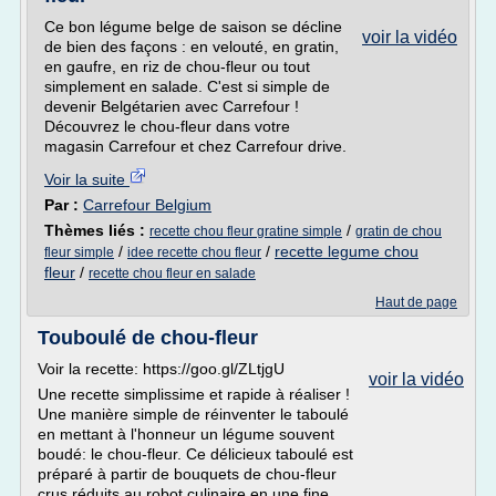
Ce bon légume belge de saison se décline
voir la vidéo
de bien des façons : en velouté, en gratin,
en gaufre, en riz de chou-fleur ou tout
simplement en salade. C'est si simple de
devenir Belgétarien avec Carrefour !
Découvrez le chou-fleur dans votre
magasin Carrefour et chez Carrefour drive.
Voir la suite
Par :
Carrefour Belgium
Thèmes liés :
/
recette chou fleur gratine simple
gratin de chou
/
/
recette legume chou
fleur simple
idee recette chou fleur
fleur
/
recette chou fleur en salade
Haut de page
Touboulé de chou-fleur
Voir la recette: https://goo.gl/ZLtjgU
voir la vidéo
Une recette simplissime et rapide à réaliser !
Une manière simple de réinventer le taboulé
en mettant à l'honneur un légume souvent
boudé: le chou-fleur. Ce délicieux taboulé est
préparé à partir de bouquets de chou-fleur
crus réduits au robot culinaire en une fine