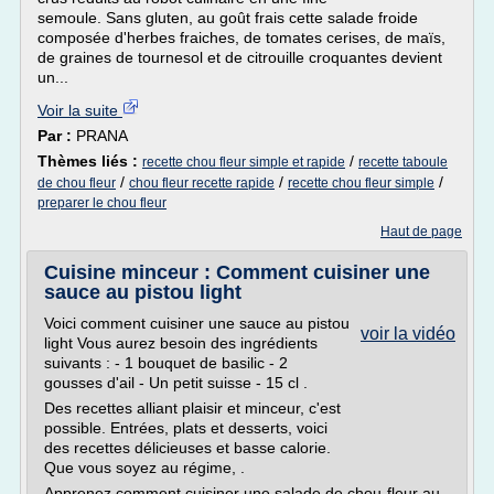
semoule. Sans gluten, au goût frais cette salade froide
composée d'herbes fraiches, de tomates cerises, de maïs,
de graines de tournesol et de citrouille croquantes devient
un...
Voir la suite
Par :
PRANA
Thèmes liés :
/
recette chou fleur simple et rapide
recette taboule
/
/
/
de chou fleur
chou fleur recette rapide
recette chou fleur simple
preparer le chou fleur
Haut de page
Cuisine minceur : Comment cuisiner une
sauce au pistou light
Voici comment cuisiner une sauce au pistou
voir la vidéo
light Vous aurez besoin des ingrédients
suivants : - 1 bouquet de basilic - 2
gousses d'ail - Un petit suisse - 15 cl .
Des recettes alliant plaisir et minceur, c'est
possible. Entrées, plats et desserts, voici
des recettes délicieuses et basse calorie.
Que vous soyez au régime, .
Apprenez comment cuisiner une salade de chou-fleur au