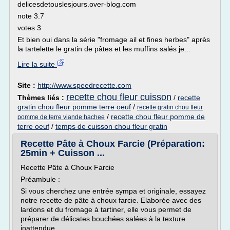
delicesdetouslesjours.over-blog.com
note 3.7
votes 3
Et bien oui dans la série "fromage ail et fines herbes" après
la tartelette le gratin de pâtes et les muffins salés je...
Lire la suite
Site :
http://www.speedrecette.com
recette chou fleur cuisson
Thèmes liés :
/
recette
gratin chou fleur pomme terre oeuf
/
recette gratin chou fleur
/
recette chou fleur pomme de
pomme de terre viande hachee
terre oeuf
/
temps de cuisson chou fleur gratin
Recette Pâte à Choux Farcie (Préparation:
25min + Cuisson ...
Recette Pâte à Choux Farcie
Préambule :
Si vous cherchez une entrée sympa et originale, essayez
notre recette de pâte à choux farcie. Elaborée avec des
lardons et du fromage à tartiner, elle vous permet de
préparer de délicates bouchées salées à la texture
inattendue.