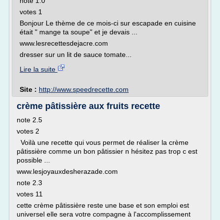
note 1.0
votes 1
Bonjour Le thème de ce mois-ci sur escapade en cuisine
était " mange ta soupe" et je devais ...
www.lesrecettesdejacre.com
dresser sur un lit de sauce tomate...
Lire la suite
Site :
http://www.speedrecette.com
crème pâtissière aux fruits recette
note 2.5
votes 2
Voilà une recette qui vous permet de réaliser la crème
pâtissière comme un bon pâtissier n hésitez pas trop c est
possible ...
www.lesjoyauxdesherazade.com
note 2.3
votes 11
cette crème pâtissière reste une base et son emploi est
universel elle sera votre compagne à l'accomplissement