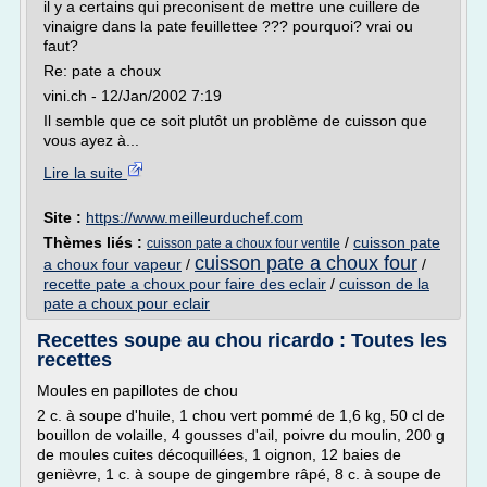
il y a certains qui preconisent de mettre une cuillere de
vinaigre dans la pate feuillettee ??? pourquoi? vrai ou
faut?
Re: pate a choux
vini.ch - 12/Jan/2002 7:19
Il semble que ce soit plutôt un problème de cuisson que
vous ayez à...
Lire la suite
Site :
https://www.meilleurduchef.com
Thèmes liés :
/
cuisson pate
cuisson pate a choux four ventile
cuisson pate a choux four
a choux four vapeur
/
/
recette pate a choux pour faire des eclair
/
cuisson de la
pate a choux pour eclair
Recettes soupe au chou ricardo : Toutes les
recettes
Moules en papillotes de chou
2 c. à soupe d'huile, 1 chou vert pommé de 1,6 kg, 50 cl de
bouillon de volaille, 4 gousses d'ail, poivre du moulin, 200 g
de moules cuites décoquillées, 1 oignon, 12 baies de
genièvre, 1 c. à soupe de gingembre râpé, 8 c. à soupe de