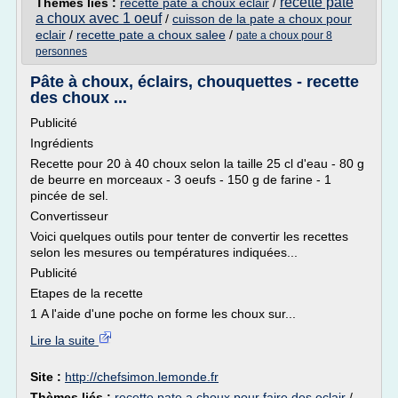
recette pate
Thèmes liés :
recette pate a choux eclair
/
a choux avec 1 oeuf
/
cuisson de la pate a choux pour
eclair
/
recette pate a choux salee
/
pate a choux pour 8
personnes
Pâte à choux, éclairs, chouquettes - recette
des choux ...
Publicité
Ingrédients
Recette pour 20 à 40 choux selon la taille 25 cl d'eau - 80 g
de beurre en morceaux - 3 oeufs - 150 g de farine - 1
pincée de sel.
Convertisseur
Voici quelques outils pour tenter de convertir les recettes
selon les mesures ou températures indiquées...
Publicité
Etapes de la recette
1 A l'aide d'une poche on forme les choux sur...
Lire la suite
Site :
http://chefsimon.lemonde.fr
Thèmes liés :
recette pate a choux pour faire des eclair
/