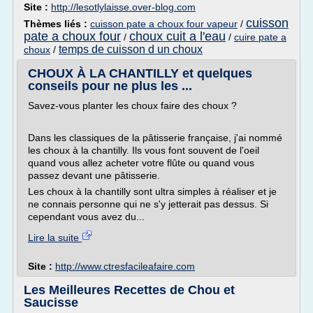
Site :
http://lesotlylaisse.over-blog.com
cuisson
Thèmes liés :
cuisson pate a choux four vapeur
/
pate a choux four
choux cuit a l'eau
/
/
cuire pate a
temps de cuisson d un choux
choux
/
CHOUX À LA CHANTILLY et quelques
conseils pour ne plus les ...
Savez-vous planter les choux faire des choux ?
Dans les classiques de la pâtisserie française, j'ai nommé
les choux à la chantilly. Ils vous font souvent de l'oeil
quand vous allez acheter votre flûte ou quand vous
passez devant une pâtisserie.
Les choux à la chantilly sont ultra simples à réaliser et je
ne connais personne qui ne s'y jetterait pas dessus. Si
cependant vous avez du...
Lire la suite
Site :
http://www.ctresfacileafaire.com
Les Meilleures Recettes de Chou et
Saucisse