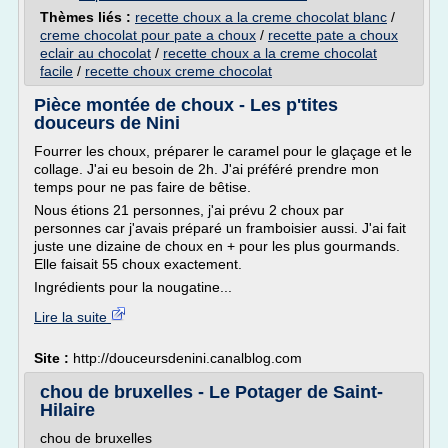
Thèmes liés :
recette choux a la creme chocolat blanc
/
creme chocolat pour pate a choux
/
recette pate a choux
eclair au chocolat
/
recette choux a la creme chocolat
facile
/
recette choux creme chocolat
Pièce montée de choux - Les p'tites
douceurs de Nini
Fourrer les choux, préparer le caramel pour le glaçage et le
collage. J'ai eu besoin de 2h. J'ai préféré prendre mon
temps pour ne pas faire de bêtise.
Nous étions 21 personnes, j'ai prévu 2 choux par
personnes car j'avais préparé un framboisier aussi. J'ai fait
juste une dizaine de choux en + pour les plus gourmands.
Elle faisait 55 choux exactement.
Ingrédients pour la nougatine...
Lire la suite
Site :
http://douceursdenini.canalblog.com
chou de bruxelles - Le Potager de Saint-
Hilaire
chou de bruxelles