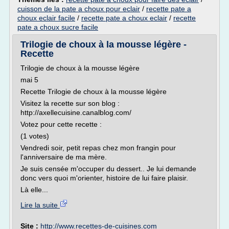
cuisson de la pate a choux pour eclair
/
recette pate a
choux eclair facile
/
recette pate a choux eclair
/
recette
pate a choux sucre facile
Trilogie de choux à la mousse légère -
Recette
Trilogie de choux à la mousse légère
mai 5
Recette Trilogie de choux à la mousse légère
Visitez la recette sur son blog :
http://axellecuisine.canalblog.com/
Votez pour cette recette :
(1 votes)
Vendredi soir, petit repas chez mon frangin pour
l'anniversaire de ma mère.
Je suis censée m'occuper du dessert.. Je lui demande
donc vers quoi m'orienter, histoire de lui faire plaisir.
Là elle...
Lire la suite
Site :
http://www.recettes-de-cuisines.com