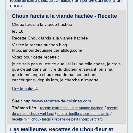
temps de cuisson d un
/
recette de pate a choux de cyril lignac
choux
Choux farcis a la viande hachée - Recette
Choux farcis a la viande hachée
fév 18
Recette Choux farcis a la viande hachée
Visitez la recette sur son blog :
http://amourdecuisine.canalblog.com/
Votez pour cette recette :
je ne sais pas ou est ce que j'ai lu une telle chose, je crois
que c'était dans un livre du docteur et savant Ibn sina,
que le mélange choux-viande hachée est anti
cancérigène, depuis lors, je cherche n'importe...
Lire la suite
Site :
http://www.recettes-de-cuisines.com
Thèmes liés :
/
recette feuille chou farci viande hachee
recette
/
/
de cuisine choux vert farci
recette feuille choux blanc farcie
/
recette mini choux farcis
recette de petit choux vert farci
Les Meilleures Recettes de Chou-fleur et