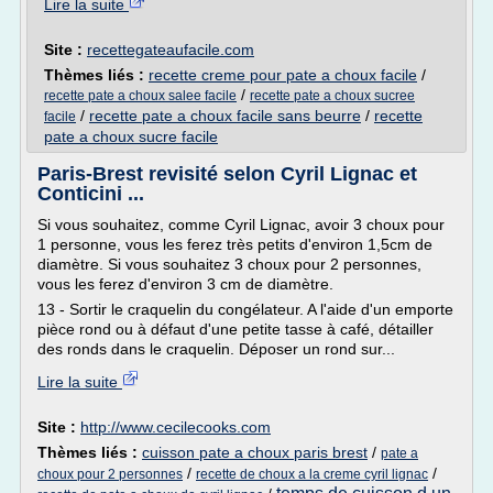
Lire la suite
Site :
recettegateaufacile.com
Thèmes liés :
recette creme pour pate a choux facile
/
/
recette pate a choux salee facile
recette pate a choux sucree
/
recette pate a choux facile sans beurre
/
recette
facile
pate a choux sucre facile
Paris-Brest revisité selon Cyril Lignac et
Conticini ...
Si vous souhaitez, comme Cyril Lignac, avoir 3 choux pour
1 personne, vous les ferez très petits d'environ 1,5cm de
diamètre. Si vous souhaitez 3 choux pour 2 personnes,
vous les ferez d'environ 3 cm de diamètre.
13 - Sortir le craquelin du congélateur. A l'aide d'un emporte
pièce rond ou à défaut d'une petite tasse à café, détailler
des ronds dans le craquelin. Déposer un rond sur...
Lire la suite
Site :
http://www.cecilecooks.com
Thèmes liés :
cuisson pate a choux paris brest
/
pate a
/
/
choux pour 2 personnes
recette de choux a la creme cyril lignac