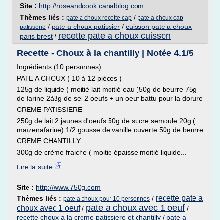
Site :
http://roseandcook.canalblog.com
Thèmes liés :
/
pate a choux recette cap
pate a choux cap
/
pate a choux patissier
/
cuisson pate a choux
patisserie
recette pate a choux cuisson
paris brest
/
Recette - Choux à la chantilly | Notée 4.1/5
Ingrédients (10 personnes)
PATE A CHOUX ( 10 à 12 pièces )
125g de liquide ( moitié lait moitié eau )50g de beurre 75g
de farine 2à3g de sel 2 oeufs + un oeuf battu pour la dorure
CREME PATISSIERE
250g de lait 2 jaunes d'oeufs 50g de sucre semoule 20g (
maïzenafarine) 1/2 gousse de vanille ouverte 50g de beurre
CREME CHANTILLY
300g de crème fraiche ( moitié épaisse moitié liquide...
Lire la suite
Site :
http://www.750g.com
recette pate a
Thèmes liés :
/
pate a choux pour 10 personnes
pate a choux avec 1 oeuf
choux avec 1 oeuf
/
/
recette choux a la creme patissiere et chantilly
/
pate a