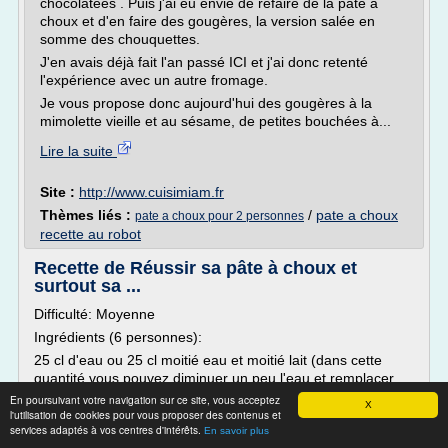
chocolatées . Puis j'ai eu envie de refaire de la pâte à
choux et d'en faire des gougères, la version salée en
somme des chouquettes.
J'en avais déjà fait l'an passé ICI et j'ai donc retenté
l'expérience avec un autre fromage.
Je vous propose donc aujourd'hui des gougères à la
mimolette vieille et au sésame, de petites bouchées à...
Lire la suite
Site :
http://www.cuisimiam.fr
Thèmes liés :
/
pate a choux
pate a choux pour 2 personnes
recette au robot
Recette de Réussir sa pâte à choux et
surtout sa ...
Difficulté: Moyenne
Ingrédients (6 personnes):
25 cl d'eau ou 25 cl moitié eau et moitié lait (dans cette
quantité vous pouvez diminuer un peu l'eau et remplacer
par la même quantité par un peu de rhum)5 oeufs110 g de
En poursuivant votre navigation sur ce site, vous acceptez
X
beurre5 g de sucre5 g de sel150 g de farine tamisée (ou
l'utilisation de cookies pour vous proposer des contenus et
services adaptés à vos centres d'intérêts.
fluide)
En savoir plus