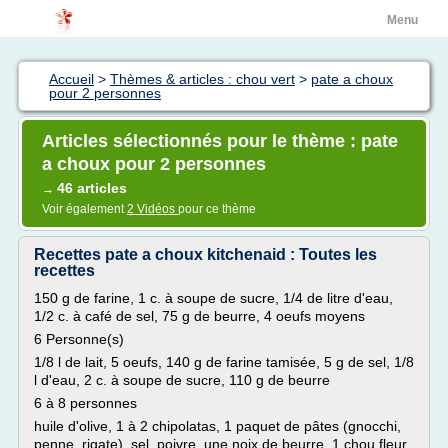
Menu
Accueil
>
Thèmes & articles : chou vert
>
pate a choux
pour 2 personnes
Articles sélectionnés pour le thème : pate
a choux pour 2 personnes
46 articles
→
Voir également
2 Vidéos
pour ce thème
Recettes pate a choux kitchenaid : Toutes les
recettes
150 g de farine, 1 c. à soupe de sucre, 1/4 de litre d'eau,
1/2 c. à café de sel, 75 g de beurre, 4 oeufs moyens
6 Personne(s)
1/8 l de lait, 5 oeufs, 140 g de farine tamisée, 5 g de sel, 1/8
l d'eau, 2 c. à soupe de sucre, 110 g de beurre
6 à 8 personnes
huile d'olive, 1 à 2 chipolatas, 1 paquet de pâtes (gnocchi,
penne, rigate), sel, poivre, une noix de beurre, 1 chou fleur,