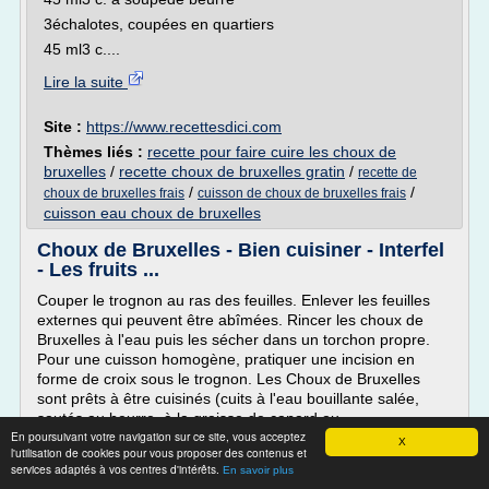
3échalotes, coupées en quartiers
45 ml3 c....
Lire la suite
Site :
https://www.recettesdici.com
Thèmes liés :
recette pour faire cuire les choux de
bruxelles
/
recette choux de bruxelles gratin
/
recette de
/
/
choux de bruxelles frais
cuisson de choux de bruxelles frais
cuisson eau choux de bruxelles
Choux de Bruxelles - Bien cuisiner - Interfel
- Les fruits ...
Couper le trognon au ras des feuilles. Enlever les feuilles
externes qui peuvent être abîmées. Rincer les choux de
Bruxelles à l'eau puis les sécher dans un torchon propre.
Pour une cuisson homogène, pratiquer une incision en
forme de croix sous le trognon. Les Choux de Bruxelles
sont prêts à être cuisinés (cuits à l'eau bouillante salée,
sautés au beurre, à la graisse de canard ou...
En poursuivant votre navigation sur ce site, vous acceptez
X
Lire la suite
l'utilisation de cookies pour vous proposer des contenus et
services adaptés à vos centres d'intérêts.
En savoir plus