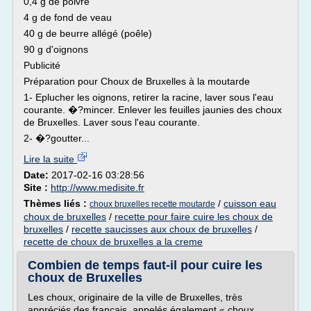
0,4 g de poivre
4 g de fond de veau
40 g de beurre allégé (poêle)
90 g d'oignons
Publicité
Préparation pour Choux de Bruxelles à la moutarde
1- Eplucher les oignons, retirer la racine, laver sous l'eau
courante. �?mincer. Enlever les feuilles jaunies des choux
de Bruxelles. Laver sous l'eau courante.
2- �?goutter...
Lire la suite
Date:
2017-02-16 03:28:56
Site :
http://www.medisite.fr
Thèmes liés :
/
cuisson eau
choux bruxelles recette moutarde
choux de bruxelles
/
recette pour faire cuire les choux de
bruxelles
/
recette saucisses aux choux de bruxelles
/
recette de choux de bruxelles a la creme
Combien de temps faut-il pour cuire les
choux de Bruxelles
Les choux, originaire de la ville de Bruxelles, très
appréciés des français, appelés également « choux