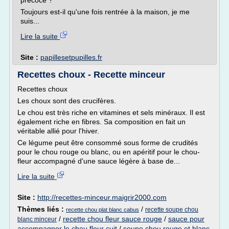
précoce ?
Toujours est-il qu'une fois rentrée à la maison, je me
suis...
Lire la suite
Site :
papillesetpupilles.fr
Recettes choux - Recette minceur
Recettes choux
Les choux sont des crucifères.
Le chou est très riche en vitamines et sels minéraux. Il est
également riche en fibres. Sa composition en fait un
véritable allié pour l'hiver.
Ce légume peut être consommé sous forme de crudités
pour le chou rouge ou blanc, ou en apéritif pour le chou-
fleur accompagné d'une sauce légère à base de...
Lire la suite
Site :
http://recettes-minceur.maigrir2000.com
Thèmes liés :
/
recette soupe chou
recette chou plat blanc cabus
/
recette chou fleur sauce rouge
/
sauce pour
blanc minceur
accompagner le chou fleur cuit
/
soupe chou rouge et blanc