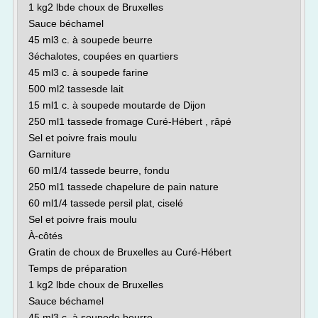
1 kg2 lbde choux de Bruxelles
Sauce béchamel
45 ml3 c. à soupede beurre
3échalotes, coupées en quartiers
45 ml3 c. à soupede farine
500 ml2 tassesde lait
15 ml1 c. à soupede moutarde de Dijon
250 ml1 tassede fromage Curé-Hébert , râpé
Sel et poivre frais moulu
Garniture
60 ml1/4 tassede beurre, fondu
250 ml1 tassede chapelure de pain nature
60 ml1/4 tassede persil plat, ciselé
Sel et poivre frais moulu
À-côtés
Gratin de choux de Bruxelles au Curé-Hébert
Temps de préparation
1 kg2 lbde choux de Bruxelles
Sauce béchamel
45 ml3 c. à soupede beurre