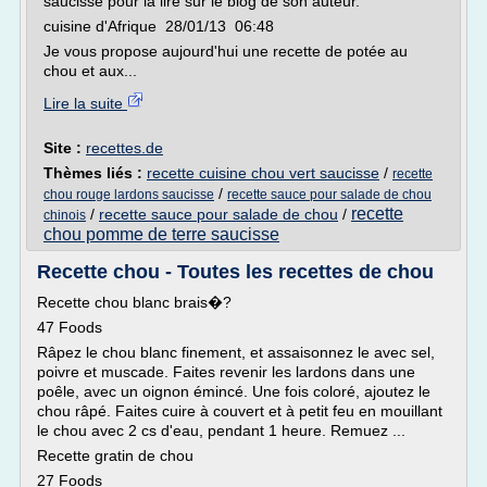
saucisse pour la lire sur le blog de son auteur.
cuisine d'Afrique 28/01/13 06:48
Je vous propose aujourd'hui une recette de potée au
chou et aux...
Lire la suite
Site :
recettes.de
Thèmes liés :
recette cuisine chou vert saucisse
/
recette
/
chou rouge lardons saucisse
recette sauce pour salade de chou
recette
/
recette sauce pour salade de chou
/
chinois
chou pomme de terre saucisse
Recette chou - Toutes les recettes de chou
Recette chou blanc brais�?
47 Foods
Râpez le chou blanc finement, et assaisonnez le avec sel,
poivre et muscade. Faites revenir les lardons dans une
poêle, avec un oignon émincé. Une fois coloré, ajoutez le
chou râpé. Faites cuire à couvert et à petit feu en mouillant
le chou avec 2 cs d'eau, pendant 1 heure. Remuez ...
Recette gratin de chou
27 Foods