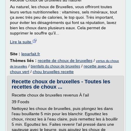
Recette Choux de Bruxelles au naturel
Au naturel, les choux de Bruxelles, vous offriront toutes
leurs vertus nutritionnelles : vitamines, sels minéraux, tout
ça avec très peu de calories, le top quoi. Très important,
pour éviter les désagréments qui font sa réputation, lavez
bien les choux dans plusieurs eaux. Cela permet de
supprimer le souffre qu'il...
Lire la suite
Site :
leparfait.fr
Thèmes liés :
recette de choux de bruxelles
/
vertus du choux
/
/
recette avec du
bienfaits du choux de bruxelles
de bruxelles
choux vert
/
chou bruxelles recette
Recette choux de bruxelles - Toutes les
recettes de choux ...
Recette choux de bruxelles revenus À l'ail
39 Foods
Nettoyez les choux de bruxelles, puis plongez les dans
l'eau bouillante 5 min pour les blanchir. Egouttez les
choux, rincez les à l'eau claire, puis remettez les à bouillir
5 min. Egouttez les. Faites revenir l'ail pressé dans une
sauteuse avec le beurre, puis ajoutez les choux de