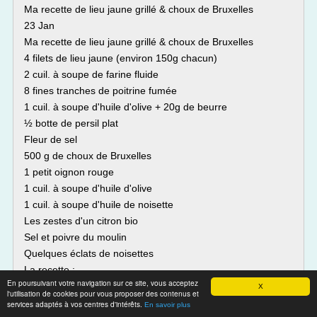
Ma recette de lieu jaune grillé & choux de Bruxelles
23 Jan
Ma recette de lieu jaune grillé & choux de Bruxelles
4 filets de lieu jaune (environ 150g chacun)
2 cuil. à soupe de farine fluide
8 fines tranches de poitrine fumée
1 cuil. à soupe d'huile d'olive + 20g de beurre
½ botte de persil plat
Fleur de sel
500 g de choux de Bruxelles
1 petit oignon rouge
1 cuil. à soupe d'huile d'olive
1 cuil. à soupe d'huile de noisette
Les zestes d'un citron bio
Sel et poivre du moulin
Quelques éclats de noisettes
La recette :
En poursuivant votre navigation sur ce site, vous acceptez
Coupez...
X
l'utilisation de cookies pour vous proposer des contenus et
services adaptés à vos centres d'intérêts.
En savoir plus
Lire la suite