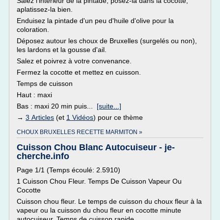
Salez l'intérieur de la pintade, posez-la dans la cocotte,
aplatissez-la bien.
Enduisez la pintade d'un peu d'huile d'olive pour la
coloration.
Déposez autour les choux de Bruxelles (surgelés ou non),
les lardons et la gousse d'ail.
Salez et poivrez à votre convenance.
Fermez la cocotte et mettez en cuisson.
Temps de cuisson
Haut : maxi
Bas : maxi 20 min puis...
[suite...]
→
3 Articles
(et
1 Vidéos
) pour ce thème
CHOUX BRUXELLES RECETTE MARMITON »
Cuisson Chou Blanc Autocuiseur - je-
cherche.info
Page 1/1 (Temps écoulé: 2.5910)
1 Cuisson Chou Fleur. Temps De Cuisson Vapeur Ou
Cocotte
Cuisson chou fleur. Le temps de cuisson du choux fleur à la
vapeur ou la cuisson du chou fleur en cocotte minute
autocuiseur. Temps de cuisson rapide.