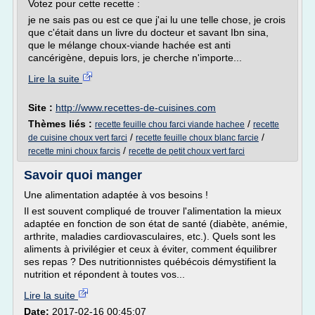
Votez pour cette recette :
je ne sais pas ou est ce que j'ai lu une telle chose, je crois
que c'était dans un livre du docteur et savant Ibn sina,
que le mélange choux-viande hachée est anti
cancérigène, depuis lors, je cherche n'importe...
Lire la suite
Site :
http://www.recettes-de-cuisines.com
Thèmes liés :
/
recette feuille chou farci viande hachee
recette
/
/
de cuisine choux vert farci
recette feuille choux blanc farcie
/
recette mini choux farcis
recette de petit choux vert farci
Savoir quoi manger
Une alimentation adaptée à vos besoins !
Il est souvent compliqué de trouver l'alimentation la mieux
adaptée en fonction de son état de santé (diabète, anémie,
arthrite, maladies cardiovasculaires, etc.). Quels sont les
aliments à privilégier et ceux à éviter, comment équilibrer
ses repas ? Des nutritionnistes québécois démystifient la
nutrition et répondent à toutes vos...
Lire la suite
Date:
2017-02-16 00:45:07