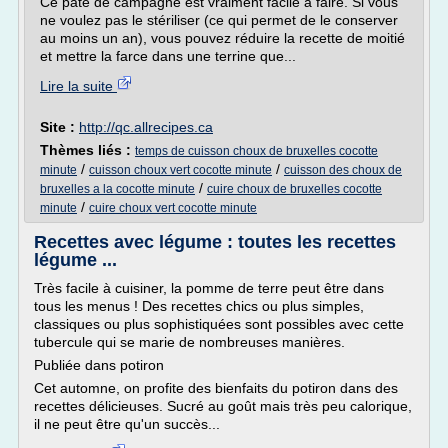
Ce pâté de campagne est vraiment facile à faire. Si vous
ne voulez pas le stériliser (ce qui permet de le conserver
au moins un an), vous pouvez réduire la recette de moitié
et mettre la farce dans une terrine que...
Lire la suite
Site :
http://qc.allrecipes.ca
Thèmes liés :
temps de cuisson choux de bruxelles cocotte
/
/
minute
cuisson choux vert cocotte minute
cuisson des choux de
/
bruxelles a la cocotte minute
cuire choux de bruxelles cocotte
/
minute
cuire choux vert cocotte minute
Recettes avec légume : toutes les recettes
légume ...
Très facile à cuisiner, la pomme de terre peut être dans
tous les menus ! Des recettes chics ou plus simples,
classiques ou plus sophistiquées sont possibles avec cette
tubercule qui se marie de nombreuses manières.
Publiée dans potiron
Cet automne, on profite des bienfaits du potiron dans des
recettes délicieuses. Sucré au goût mais très peu calorique,
il ne peut être qu'un succès...