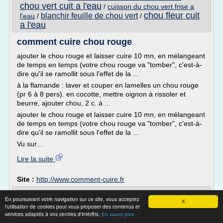
chou vert cuit a l'eau
/
cuisson du chou vert frise a
chou fleur cuit
blanchir feuille de chou vert
l'eau
/
/
a l'eau
comment cuire chou rouge
ajouter le chou rouge et laisser cuire 10 mn, en mélangeant
de temps en temps (votre chou rouge va "tomber", c'est-à-
dire qu'il se ramollit sous l'effet de la ...
à la flamande : laver et couper en lamelles un chou rouge
(pr 6 à 8 pers). en cocotte, mettre oignon à rissoler et
beurre, ajouter chou, 2 c. à ...
ajouter le chou rouge et laisser cuire 10 mn, en mélangeant
de temps en temps (votre chou rouge va "tomber", c'est-à-
dire qu'il se ramollit sous l'effet de la ...
Vu sur...
Lire la suite
Site :
http://www.comment-cuire.fr
Les bienfaits du chou (Aliment-santé) |
En poursuivant votre navigation sur ce site, vous acceptez
X
Recettes Saines et ...
l'utilisation de cookies pour vous proposer des contenus et
services adaptés à vos centres d'intérêts.
En savoir plus
Mangez du chou. Introduisez-le le plus souvent dans vos