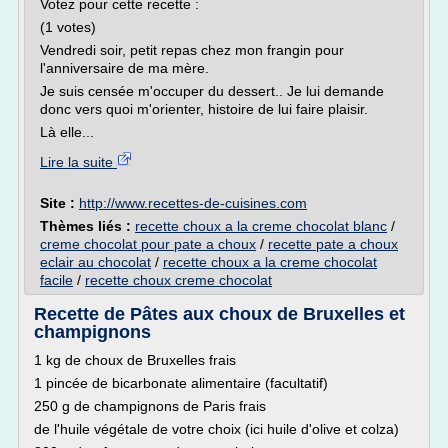
Votez pour cette recette :
(1 votes)
Vendredi soir, petit repas chez mon frangin pour
l'anniversaire de ma mère.
Je suis censée m'occuper du dessert.. Je lui demande
donc vers quoi m'orienter, histoire de lui faire plaisir.
Là elle...
Lire la suite
Site :
http://www.recettes-de-cuisines.com
Thèmes liés :
recette choux a la creme chocolat blanc
/
creme chocolat pour pate a choux
/
recette pate a choux
eclair au chocolat
/
recette choux a la creme chocolat
facile
/
recette choux creme chocolat
Recette de Pâtes aux choux de Bruxelles et
champignons
1 kg de choux de Bruxelles frais
1 pincée de bicarbonate alimentaire (facultatif)
250 g de champignons de Paris frais
de l'huile végétale de votre choix (ici huile d'olive et colza)