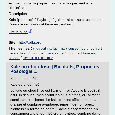
est bien coule, la plupart des maladies peuvent être
éliminées.
Description
Kale (prononcé " Kayle " ), également connu sous le nom
Borecole ou BrassicaOleracea , est un...
Lire la suite
Site :
http://odlg.org
Thèmes liés :
/
cuisson du chou vert
chou vert frise bienfaits
frise a l'eau
/
chou vert frise sante
/
chou vert frise en
salade
/
bienfaits du chou frise
Kale ou chou frisé | Bienfaits, Propriétés,
Posologie ...
Kale ou chou frisé
Kale ou chou frisé
Le kale ou chou frisé est l'aliment roi. Avec le brocoli , il
est l'un des légumes parmi les plus nutritifs, et l'aliment
santé par excellence. Le kale combat efficacement la
graisse et combine avantageusement de nombreux
bienfaits en terme de santé. Facile à accommoder, on
consommera le chou frisé cru en entrée, combiné dans