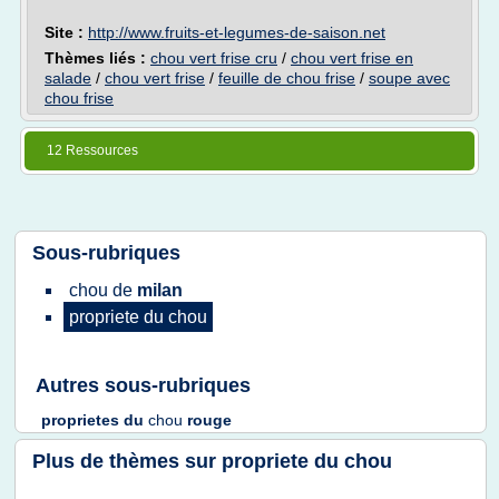
Site :
http://www.fruits-et-legumes-de-saison.net
Thèmes liés :
chou vert frise cru
/
chou vert frise en
salade
/
chou vert frise
/
feuille de chou frise
/
soupe avec
chou frise
12 Ressources
Sous-rubriques
chou
de
milan
propriete
du
chou
Autres sous-rubriques
proprietes
du
chou
rouge
Plus de thèmes sur
propriete du chou