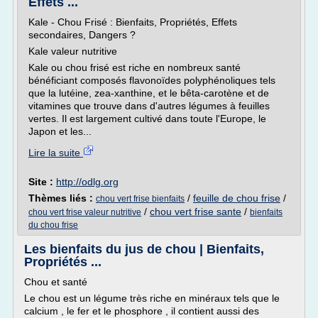
Effets ...
Kale - Chou Frisé : Bienfaits, Propriétés, Effets
secondaires, Dangers ?
Kale valeur nutritive
Kale ou chou frisé est riche en nombreux santé
bénéficiant composés flavonoïdes polyphénoliques tels
que la lutéine, zea-xanthine, et le bêta-carotène et de
vitamines que trouve dans d'autres légumes à feuilles
vertes. Il est largement cultivé dans toute l'Europe, le
Japon et les...
Lire la suite
Site :
http://odlg.org
Thèmes liés :
/
feuille de chou frise
/
chou vert frise bienfaits
/
chou vert frise sante
/
chou vert frise valeur nutritive
bienfaits
du chou frise
Les bienfaits du jus de chou | Bienfaits,
Propriétés ...
Chou et santé
Le chou est un légume très riche en minéraux tels que le
calcium , le fer et le phosphore , il contient aussi des