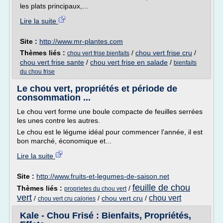
les plats principaux,...
Lire la suite
Site :
http://www.mr-plantes.com
Thèmes liés :
/
chou vert frise cru
/
chou vert frise bienfaits
chou vert frise sante
/
chou vert frise en salade
/
bienfaits
du chou frise
Le chou vert, propriétés et période de
consommation ...
Le chou vert forme une boule compacte de feuilles serrées
les unes contre les autres.
Le chou est le légume idéal pour commencer l'année, il est
bon marché, économique et...
Lire la suite
Site :
http://www.fruits-et-legumes-de-saison.net
feuille de chou
Thèmes liés :
/
proprietes du chou vert
vert
chou vert
/
/
chou vert cru
/
chou vert cru calories
Kale - Chou Frisé : Bienfaits, Propriétés,