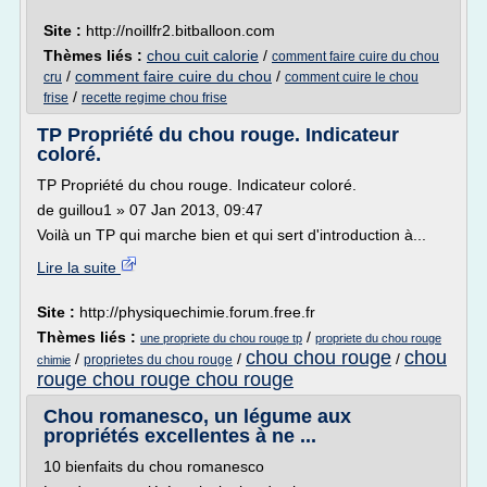
Site :
http://noillfr2.bitballoon.com
Thèmes liés :
chou cuit calorie
/
comment faire cuire du chou
/
comment faire cuire du chou
/
cru
comment cuire le chou
/
frise
recette regime chou frise
TP Propriété du chou rouge. Indicateur
coloré.
TP Propriété du chou rouge. Indicateur coloré.
de guillou1 » 07 Jan 2013, 09:47
Voilà un TP qui marche bien et qui sert d'introduction à...
Lire la suite
Site :
http://physiquechimie.forum.free.fr
Thèmes liés :
/
une propriete du chou rouge tp
propriete du chou rouge
chou chou rouge
chou
/
/
/
proprietes du chou rouge
chimie
rouge chou rouge chou rouge
Chou romanesco, un légume aux
propriétés excellentes à ne ...
10 bienfaits du chou romanesco