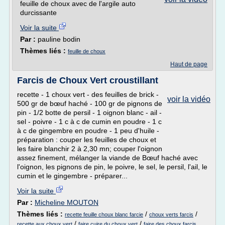
feuille de choux avec de l'argile auto
durcissante
Voir la suite
Par :
pauline bodin
Thèmes liés :
feuille de choux
Haut de page
Farcis de Choux Vert croustillant
recette - 1 choux vert - des feuilles de brick -
voir la vidéo
500 gr de bœuf haché - 100 gr de pignons de
pin - 1/2 botte de persil - 1 oignon blanc - ail -
sel - poivre - 1 c à c de cumin en poudre - 1 c
à c de gingembre en poudre - 1 peu d'huile -
préparation : couper les feuilles de choux et
les faire blanchir 2 à 2,30 mn; couper l'oignon
assez finement, mélanger la viande de Bœuf haché avec
l'oignon, les pignons de pin, le poivre, le sel, le persil, l'ail, le
cumin et le gingembre - préparer...
Voir la suite
Par :
Micheline MOUTON
Thèmes liés :
/
/
recette feuille choux blanc farcie
choux verts farcis
/
/
recette aux choux vert
faire cuire du choux vert
faire des choux farcis