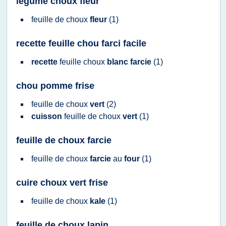
legume choux fleur
feuille
de
choux
fleur
(1)
recette feuille chou farci facile
recette
feuille choux
blanc farcie
(1)
chou pomme frise
feuille
de
choux
vert
(2)
cuisson
feuille
de
choux
vert
(1)
feuille de choux farcie
feuille
de
choux
farcie
au
four
(1)
cuire choux vert frise
feuille
de
choux
kale
(1)
feuille de choux lapin