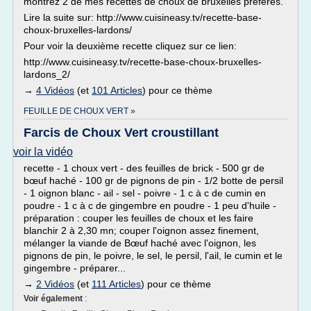
montrez 2 de mes recettes de choux de bruxelles préférés.
Lire la suite sur: http://www.cuisineasy.tv/recette-base-
choux-bruxelles-lardons/
Pour voir la deuxième recette cliquez sur ce lien:
http://www.cuisineasy.tv/recette-base-choux-bruxelles-
lardons_2/
→
4 Vidéos
(et
101 Articles
) pour ce thème
FEUILLE DE CHOUX VERT »
Farcis de Choux Vert croustillant
voir la vidéo
recette - 1 choux vert - des feuilles de brick - 500 gr de
bœuf haché - 100 gr de pignons de pin - 1/2 botte de persil
- 1 oignon blanc - ail - sel - poivre - 1 c à c de cumin en
poudre - 1 c à c de gingembre en poudre - 1 peu d'huile -
préparation : couper les feuilles de choux et les faire
blanchir 2 à 2,30 mn; couper l'oignon assez finement,
mélanger la viande de Bœuf haché avec l'oignon, les
pignons de pin, le poivre, le sel, le persil, l'ail, le cumin et le
gingembre - préparer...
→
2 Vidéos
(et
111 Articles
) pour ce thème
Voir également
: