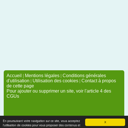
Accueil
|
Mentions légales
|
Conditions générales
d'utilisation
|
Utilisation des cookies
|
Contact à propos
de cette page
Pour ajouter ou supprimer un site, voir l'article 4 des
CGUs
En poursuivant votre navigation sur ce site, vous acceptez
X
l'utilisation de cookies pour vous proposer des contenus et