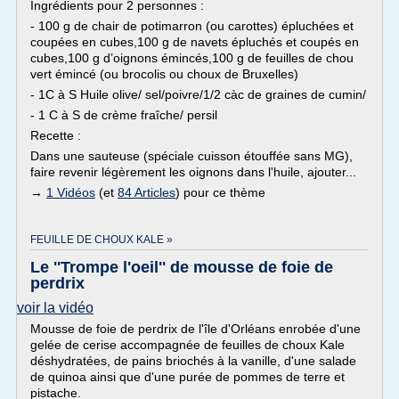
Ingrédients pour 2 personnes :
- 100 g de chair de potimarron (ou carottes) épluchées et
coupées en cubes,100 g de navets épluchés et coupés en
cubes,100 g d’oignons émincés,100 g de feuilles de chou
vert émincé (ou brocolis ou choux de Bruxelles)
- 1C à S Huile olive/ sel/poivre/1/2 càc de graines de cumin/
- 1 C à S de crème fraîche/ persil
Recette :
Dans une sauteuse (spéciale cuisson étouffée sans MG),
faire revenir légèrement les oignons dans l'huile, ajouter...
→
1 Vidéos
(et
84 Articles
) pour ce thème
FEUILLE DE CHOUX KALE »
Le ''Trompe l'oeil'' de mousse de foie de
perdrix
voir la vidéo
Mousse de foie de perdrix de l'île d'Orléans enrobée d'une
gelée de cerise accompagnée de feuilles de choux Kale
déshydratées, de pains briochés à la vanille, d'une salade
de quinoa ainsi que d'une purée de pommes de terre et
pistache.