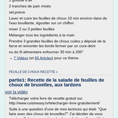
1 gousse d'ail
2 tranches de pain mixés
sel,poivre
Laver et cuire les feuilles de choux 10 min environ dans de
l'eau bouillante, égoutter sur un chiffon
mixer 2 ou 3 petites feuilles
Mélanger tous les ingrédients à la main
Prendre 3 grandes feuilles de choux cuites y déposé de la
farce et remonter les bords fermer par un cure-dent
ou du fil alimentaire enfourner 30 min à 200°
→
7 Vidéos
(et
65 Articles
) pour ce thème
FEUILLE DE CHOUX RECETTE »
partie1: Recette de la salade de feuilles de
choux de bruxelles, aux lardons
voir la vidéo
Télécharger votre livre de recette gratuit sur
http://www.cuisineasy.tv/telecharger-livre-gratuitement/
Suite à une question d'une de mes lectrices qui était: "Que
faire avec des choux de bruxelles?" J'ai décider de vous