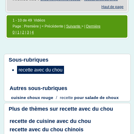
Haut de page
1 - 10 de 49 Vidéos
Page : Première | < Précédente |
Suivante
> |
Dernière
0
|
1
|
2
|
3
|
4
Sous-rubriques
recette
avec du
chou
Autres sous-rubriques
cuisine choux rouge
/
recette
pour
salade
de
choux
Plus de thèmes sur
recette avec du chou
recette de cuisine avec du chou
recette avec du chou chinois