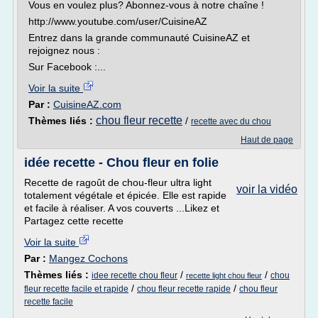
Vous en voulez plus? Abonnez-vous à notre chaîne !
http://www.youtube.com/user/CuisineAZ
Entrez dans la grande communauté CuisineAZ et
rejoignez nous :
Sur Facebook :...
Voir la suite
Par :
CuisineAZ.com
chou fleur recette
Thèmes liés :
/
recette avec du chou
Haut de page
idée recette - Chou fleur en folie
Recette de ragoût de chou-fleur ultra light
voir la vidéo
totalement végétale et épicée. Elle est rapide
et facile à réaliser. A vos couverts ...Likez et
Partagez cette recette
Voir la suite
Par :
Mangez Cochons
Thèmes liés :
/
/
idee recette chou fleur
chou
recette light chou fleur
/
/
fleur recette facile et rapide
chou fleur recette rapide
chou fleur
recette facile