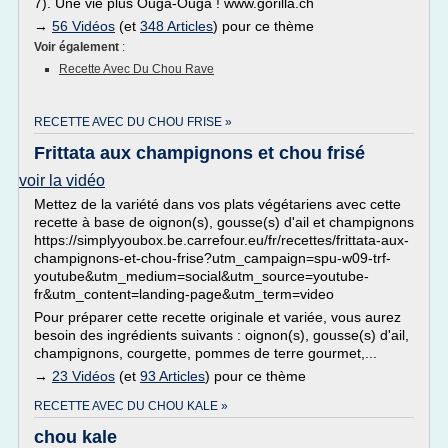
7). Une vie plus Ouga-Ouga ! www.gorilla.ch
→
56 Vidéos
(et
348 Articles
) pour ce thème
Voir également
:
Recette Avec Du Chou Rave
RECETTE AVEC DU CHOU FRISE »
Frittata aux champignons et chou frisé
voir la vidéo
Mettez de la variété dans vos plats végétariens avec cette
recette à base de oignon(s), gousse(s) d'ail et champignons
https://simplyyoubox.be.carrefour.eu/fr/recettes/frittata-aux-
champignons-et-chou-frise?utm_campaign=spu-w09-trf-
youtube&utm_medium=social&utm_source=youtube-
fr&utm_content=landing-page&utm_term=video
Pour préparer cette recette originale et variée, vous aurez
besoin des ingrédients suivants : oignon(s), gousse(s) d'ail,
champignons, courgette, pommes de terre gourmet,...
→
23 Vidéos
(et
93 Articles
) pour ce thème
RECETTE AVEC DU CHOU KALE »
chou kale