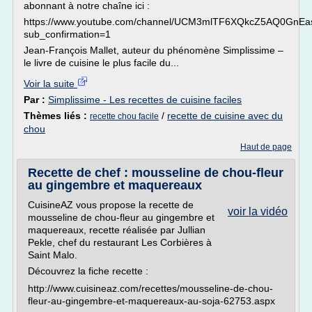
abonnant à notre chaîne ici :
https://www.youtube.com/channel/UCM3mlTF6XQkcZ5AQ0GnE
sub_confirmation=1
Jean-François Mallet, auteur du phénomène Simplissime –
le livre de cuisine le plus facile du...
Voir la suite
Par :
Simplissime - Les recettes de cuisine faciles
Thèmes liés :
/
recette de cuisine avec du
recette chou facile
chou
Haut de page
Recette de chef : mousseline de chou-fleur
au gingembre et maquereaux
CuisineAZ vous propose la recette de
voir la vidéo
mousseline de chou-fleur au gingembre et
maquereaux, recette réalisée par Jullian
Pekle, chef du restaurant Les Corbières à
Saint Malo.
Découvrez la fiche recette :
http://www.cuisineaz.com/recettes/mousseline-de-chou-
fleur-au-gingembre-et-maquereaux-au-soja-62753.aspx